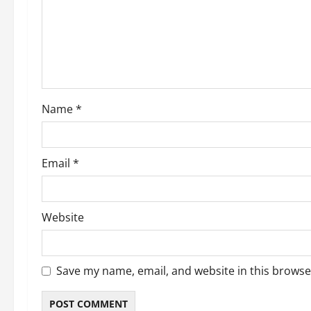
t
i
o
n
Name
*
Email
*
Website
Save my name, email, and website in this browse