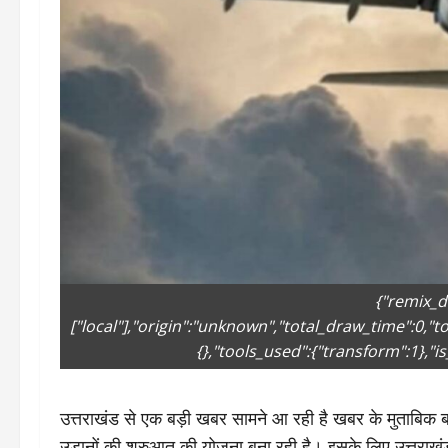
{"remix_d
["local"],"origin":"unknown","total_draw_time":0,"
{},"tools_used":{"transform":1},"is
उत्तराखंड से एक बड़ी खबर सामने आ रही है खबर के मुताबिक बता
उड़ानों की शुरुआत की योजना बना रही है। इसके लिए उत्तरा