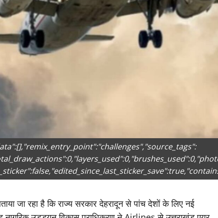
ata":[],"remix_entry_point":"challenges","source_tags":
total_draw_actions":0,"layers_used":0,"brushes_used":0,"phot
_sticker":false,"edited_since_last_sticker_save":true,"contain
या जा रहा है कि राज्य सरकार देहरादून से पांच देशों के लिए नई
खंड नागरिक उड्डयन विकास प्राधिकरण ने Airlines से उत्तराखंड एयर