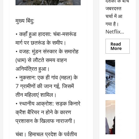
दर्शकों के बीच
जबरदस्त
चर्चा में आ
​मुख्य बिंदु:
गया है।
Netflix...
• ​कहाँ हुआ हादसा: चंबा-मसरूंड
मार्ग पर छतरूंड के समीप।
Read
Read
More
• ​वजह: मुंडन संस्कार के समारोह
more
about
(धाम) से लौटते समय वाहन
ग्लोबल
अल्मोड़ा
चार्ट
अनियंत्रित हुआ।
अल्मोड़ा और 
में
छाई
उत्तराखंड
द
• ​नुकसान: एक ही गांव (महल) के
नेटफ्लिक्स
वायरल
वेब 
की
7 ग्रामीणों की जान गई, जिसमें
के
‘कोहरा
2’,
दा
तीन महिलाएं शामिल।
कहानी
र
और
• ​स्थानीय आक्रोश: सड़क किनारे
अल्मोड़ा
किरदारों
ना
अल्मोड़ा और 
ने
क्रैश बैरियर न होने के कारण
फिर
थ
उत्तराखंड
द
मचाया
प्रशासन के खिलाफ नाराजगी।
पै
वायरल
विव
तहलका
वेब स्टोरीज
द
सेलिब्रिटी
​चंबा। हिमाचल प्रदेश के पर्वतीय
ल