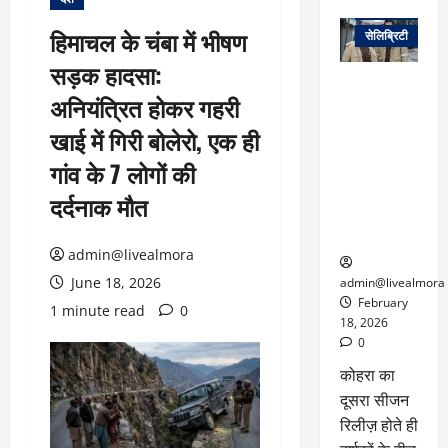
वेब स्टोरीज
हिमाचल के चंबा में भीषण
सेलिब्रिटी
सड़क हादसा:
ग्लोबल चार्ट में
अनियंत्रित होकर गहरी
छाई
नेटफ्लिक्स
खाई में गिरी बोलेरो, एक ही
की ‘कोहरा 2’,
गांव के 7 लोगों की
कहानी और
किरदारों ने
दर्दनाक मौत
फिर मचाया
तहलका
admin@livealmora
June 18, 2026
admin@livealmora
February
1 minute read
0
18, 2026
0
कोहरा का
दूसरा सीजन
रिलीज़ होते ही