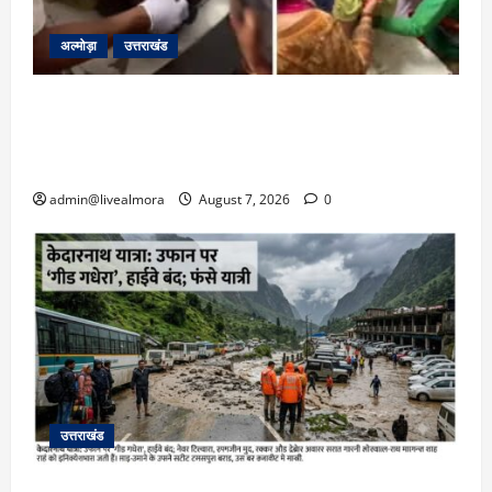
अल्मोड़ा
उत्तराखंड
अल्मोड़ा: दराती के दम पर गुलदार से भिड़ी 22 वर्षीय
बहादुर बेटी, हमला नाकाम कर बचाई जान; अस्पताल में
भर्ती
admin@livealmora
August 7, 2026
0
उत्तराखंड