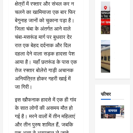
फि
मा
क्षेत्रों में रफ्तार और संभल कर न
अल्मोड़ा
ल्म
र्ग
अल्मोड़ा और 
चलने का खामियाजा एक बार फिर
नि
खु
उत्तराखंड
द
र्दे
बेगुनाह जानों को चुकाना पड़ा है।
वायरल
विव
ला
श
वेब स्टोरीज
,
जिला चंबा के अंतर्गत आने वाले
क
यु
हि
चंबा-मसरूंड मार्ग पर बुधवार देर
स
व
म
अल्मोड़ा
रात एक बेहद दर्दनाक और दिल
नो
क
खं
अल्मोड़ा और 
ज
की
दहला देने वाला सड़क हादसा पेश
ड
उत्तराखंड
द
मि
इ
वायरल
वेब 
आ
आया है। यहाँ छतरूंड के पास एक
श्रा
ला
उ
ने
तेज रफ्तार बोलेरो गाड़ी अचानक
गि
ज
त्त
से
र
अनियंत्रित होकर गहरी खाई में
के
रा
था
फ्ता
दौ
खं
जा गिरी।
बं
र
रा
ड
फीचर
द
देश
:
न
:
इस खौफनाक हादसे में एक ही गांव
:
फीचर
मो
ए
रे
9
के सात लोगों की असमय मौत हो
ना
म्स
ल
वायरल
कि
गई है। मरने वालों में तीन महिलाएं
लि
ऋ
या
मी
सा
षि
और तीन पुरुष शामिल हैं, जबकि
त्रि
केदारनाथ
में
को
के
यों
यात्रा के लिए
एक अन्य ने अस्पताल ले जाते