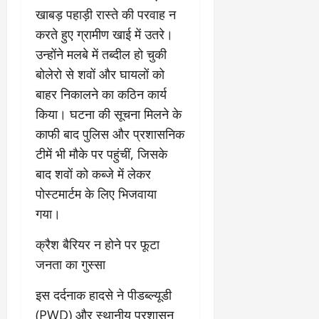
9
दि
खाबड़ पहाड़ी रास्ते की परवाह न
मा
खा
करते हुए ग्रामीण खाई में उतरे।
र्च
या
उन्होंने मलबे में तब्दील हो चुकी
को
आ
हो
बोलेरो से शवों और घायलों को
ई
गी
ना
बाहर निकालने का कठिन कार्य
सी
,
किया। घटना की सूचना मिलने के
धी
ब
काफी बाद पुलिस और प्रशासनिक
ट
ता
क्क
या
टीमें भी मौके पर पहुंचीं, जिसके
र
इ
बाद शवों को कब्जे में लेकर
से
पोस्टमार्टम के लिए भिजवाया
क
February
गया।
ला
21,
2026
का
​क्रैश बैरियर न होने पर फूटा
अ
0
प
जनता का गुस्सा
मा
न
​इस दर्दनाक हादसे ने पीडब्ल्यूडी
(PWD) और स्थानीय प्रशासन