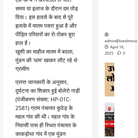
6
फि
श
के
घोड़ा-खच्चरों
से
समय या इलाज के दौरान दम तोड़
ल्म
में
लि
के लिए
1
दिया। इस हादसे के बाद से पूरे
ऑ
मौ
ए
क्वारंटीन
0
फ
त
अ
इलाके में मातम पसरा हुआ है और
सेंटर स्थापित
फी
र
ह
ट
पीड़ित परिवारों का रो-रोकर बुरा
क
म
March
ब
admin@livealmora
हाल है।
र
सू
30,
र्फ
April 16,
​खुशी का माहौल मातम में बदला,
ने
2025
च
ह
2025
0
वा
ना
मुंडन की ‘धाम’ खाकर लौट रहे थे
टा
0
ले
,
अल्मोड़ा
ई
ग्रामीण
अल्मोड़ा और 
नि
या
ग
उत्तराखंड
द
र्दे
त्रा
ई
​प्राप्त जानकारी के अनुसार,
फीचर
वाय
श
से
विविध
वेब स
दुर्घटना का शिकार हुई बोलेरो गाड़ी
क
प
April
उ
प
(पंजीकरण संख्या: HP-01C-
ह
4,
त्त
र
उत्तराखंड
ले
2581) ग्राम पंचायत कुठेड़ के
2025
रा
देश
गं
ज
महल गांव की थी। महल गांव के
खं
फीचर
भी
0
रू
वायरल
ड
निवासी पास ही स्थित पंचायत के
र
री
स
ऊ
आ
अ
काकड़ोथा गांव में एक मुंडन
मा
ध