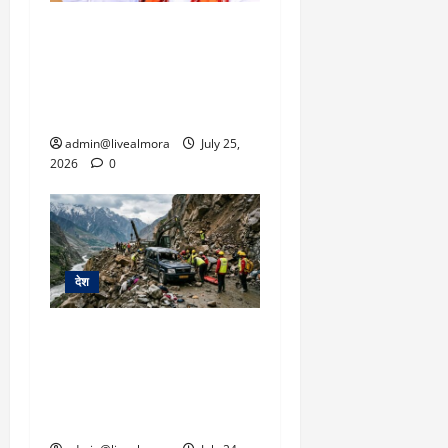
NEET विवाद और जंतर-मंतर
पर प्रदर्शन के बीच बड़ा
फेरबदल: शिक्षा मंत्री धर्मेंद्र
प्रधान ने पद से दिया इस्तीफा
admin@livealmora
July 25,
2026
0
देश
हिमाचल में प्राकृतिक आपदा
का कहर: लाहौल-स्पीति में
गाड़ी पर गिरीं चट्टानें, 13
यात्रियों की दर्दनाक मौत