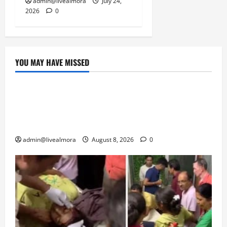
admin@livealmora
July 24,
2026
0
YOU MAY HAVE MISSED
उत्तराखंड
‘उत्तराखंड में जमीन मिलना नाइटमेयर बना’: देर रात
क्रिकेटर ऋषभ पंत ने CM धामी से लगाई गुहार,
मुख्यमंत्री ने दिया यह आश्वासन
admin@livealmora
August 8, 2026
0