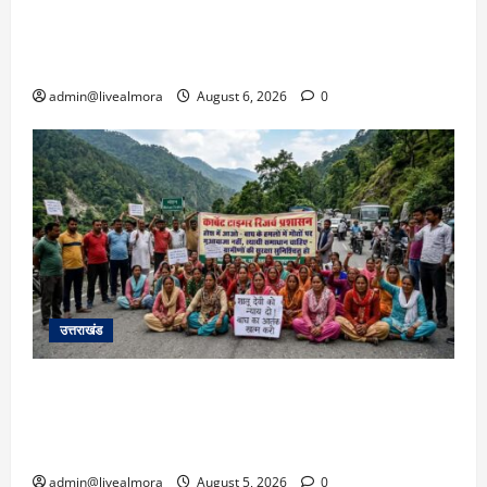
​चारधाम यात्रा अपडेट: केदारनाथ हाईवे पर गीड गधेरा
उफान पर, मलबा आने से यातायात ठप; सोनप्रयाग
पार्किंग बनी ‘तालाब’
admin@livealmora
August 6, 2026
0
उत्तराखंड
अल्मोड़ा में बाघ के हमले में नवविवाहिता की मौत से भड़का
जनाक्रोश, मोहान तिराहा पर सांकेतिक जाम लगाकर
सरकार को दी चेतावनी
admin@livealmora
August 5, 2026
0