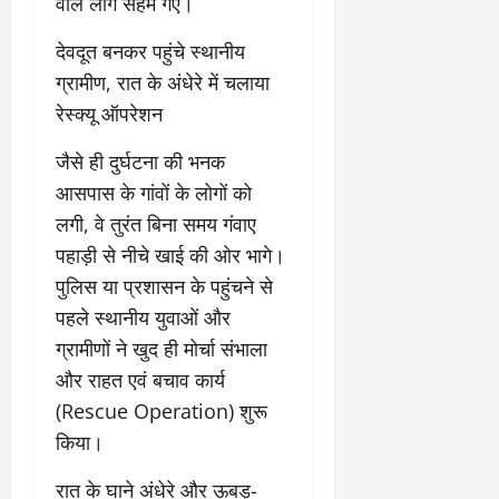
2
घो
वाले लोग सहम गए।
री
न
’
षा
क्षा
प
का
​देवदूत बनकर पहुंचे स्थानीय
ल
र
ट्रे
ने
ग्रामीण, रात के अंधेरे में चलाया
March
ल
‘
12,
March
रेस्क्यू ऑपरेशन
र
लि
2025
11,
5
प
2025
​जैसे ही दुर्घटना की भनक
0
मा
-
आसपास के गांवों के लोगों को
0
र्च
सिं
को
किं
लगी, वे तुरंत बिना समय गंवाए
?
ग
पहाड़ी से नीचे खाई की ओर भागे।
य
’
पुलिस या प्रशासन के पहुंचने से
श
क
पहले स्थानीय युवाओं और
की
र
‘
ने
ग्रामीणों ने खुद ही मोर्चा संभाला
टॉ
वा
और राहत एवं बचाव कार्य
क्सि
ले
(Rescue Operation) शुरू
क
गा
’
किया।
य
से
कों
​रात के घाने अंधेरे और ऊबड़-
1
को