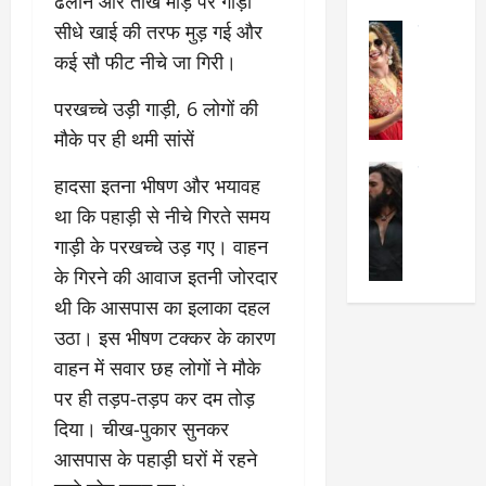
ढलान और तीखे मोड़ पर गाड़ी
का
श
2025
सीधे खाई की तरफ मुड़ गई और
सेलिब्रिटी
ए
में
मे
क
चौ
कई सौ फीट नीचे जा गिरी।
0
ह
पे
थे
न
प
​परखच्चे उड़ी गाड़ी, 6 लोगों की
नं
त
र
ब
मौके पर ही थमी सांसें
न
र
र
सेलिब्रिटी
हीं
द्द
प
​हादसा इतना भीषण और भयावह
र
की
कि
र
था कि पहाड़ी से नीचे गिरते समय
ण
तो
या
,
गाड़ी के परखच्चे उड़ गए। वाहन
वी
मं
,
ज
र
च
जा
ल्द
के गिरने की आवाज इतनी जोरदार
सिं
प
नें
प
थी कि आसपास का इलाका दहल
ह
र
अ
हुं
उठा। इस भीषण टक्कर के कारण
की
क्यों
ब
चे
‘
वाहन में सवार छह लोगों ने मौके
?
क
गा
धु
’
ब
ती
पर ही तड़प-तड़प कर दम तोड़
रं
:
हो
स
दिया। चीख-पुकार सुनकर
ध
श्रे
गी
रे
आसपास के पहाड़ी घरों में रहने
र
या
प
स्था