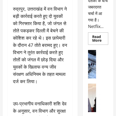
दर्शकों के बीच
जबरदस्त
रुद्रपुर, उत्तराखंड में वन विभाग ने
चर्चा में आ
बड़ी कार्रवाई करते हुए दो युवकों
गया है।
को गिरफ्तार किया है, जो जंगल से
Netflix...
तोते पकड़कर दिल्ली में बेचने की
Read
कोशिश कर रहे थे। इस छापेमारी
Read
More
more
के दौरान 47 तोते बरामद हुए। वन
about
ग्लोबल
विभाग ने तुरंत कार्रवाई करते हुए
अल्मोड़ा
चार्ट
अल्मोड़ा और 
में
तोतों को जंगल में छोड़ दिया और
छाई
उत्तराखंड
द
नेटफ्लिक्स
युवकों के खिलाफ वन्य जीव
वायरल
वेब 
की
के
‘कोहरा
संरक्षण अधिनियम के तहत मामला
2’,
दा
कहानी
दर्ज कर लिया।
र
और
अल्मोड़ा
किरदारों
ना
अल्मोड़ा और 
ने
फिर
थ
उत्तराखंड
द
मचाया
पै
वायरल
विव
तहलका
उप-प्रभागीय वनाधिकारी शशि देव
वेब स्टोरीज
द
के अनुसार, वन विभाग और सुरक्षा
सेलिब्रिटी
ल