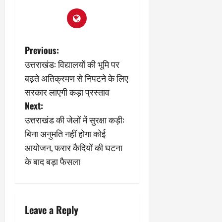
2
घो
री
न
’
षा
क्षा
प
का
ल
र
ट्रे
ने
March
ल
‘
12,
P
March
Previous:
र
लि
2025
11,
उत्तराखंड: विद्यालयों की भूमि पर
5
प
2025
o
0
मा
बढ़ते अतिक्रमण से निपटने के लिए
-
0
र्च
सिं
s
सरकार लाएगी कड़ा प्रस्ताव
को
किं
Next:
?
t
ग
उत्तराखंड की जेलों में सुरक्षा कड़ी:
य
’
n
श
क
बिना अनुमति नहीं होगा कोई
की
र
आयोजन, फरार कैदियों की घटना
a
‘
ने
के बाद बड़ा फैसला
टॉ
वा
v
क्सि
ले
क
गा
i
’
य
से
Leave a Reply
कों
g
1
को