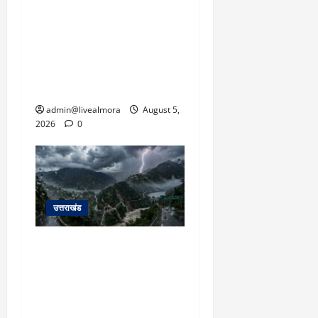
अल्मोड़ा में बाघ के हमले में
नवविवाहिता की मौत से भड़का
जनाक्रोश, मोहान तिराहा पर
सांकेतिक जाम लगाकर
सरकार को दी चेतावनी
admin@livealmora
August 5,
2026
0
उत्तराखंड
उत्तराखंड में आफत की बारिश:
देहरादून, टिहरी, नैनीताल और
बागेश्वर में ‘येलो अलर्ट’, पहाड़ों
पर आकाशीय बिजली गिरने की