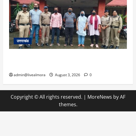
उत्तराखंड
​कलयुगी मां की करतूत: डेढ़ लाख में बेटी का किया सौदा,
पैसे कम पड़े तो रची अपहरण की झूठी कहानी; 4 गिरफ्तार
admin@livealmora
August 3, 2026
0
Copyright © All rights reserved.
|
MoreNews
by AF
themes.