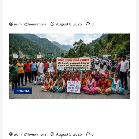
उफान पर, मलबा आने से यातायात ठप; सोनप्रयाग
पार्किंग बनी ‘तालाब’
admin@livealmora
August 6, 2026
0
उत्तराखंड
अल्मोड़ा में बाघ के हमले में नवविवाहिता की मौत से भड़का
जनाक्रोश, मोहान तिराहा पर सांकेतिक जाम लगाकर
सरकार को दी चेतावनी
admin@livealmora
August 5, 2026
0