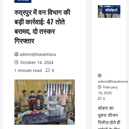
वेब स्टोरीज
रुद्रपुर में वन विभाग की
सेलिब्रिटी
बड़ी कार्रवाई: 47 तोते
ग्लोबल चार्ट में
बरामद, दो तस्कर
छाई
नेटफ्लिक्स
गिरफ्तार
की ‘कोहरा 2’,
कहानी और
admin@livealmora
किरदारों ने
फिर मचाया
October 14, 2024
तहलका
1 minute read
0
admin@livealmora
February
18, 2026
0
कोहरा का
दूसरा सीजन
रिलीज़ होते ही