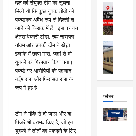
फि
मा
दल की संयुक्त टीम को सूचना
अल्मोड़ा
ल्म
र्ग
अल्मोड़ा और 
मिली थी कि कुछ युवक तोतों को
नि
खु
उत्तराखंड
द
पकड़कर अवैध रूप से दिल्ली ले
र्दे
वायरल
विव
ला
श
वेब स्टोरीज
जाने की फिराक में हैं। इस पर वन
,
क
यु
हि
क्षेत्राधिकारी टांडा, रूप नारायण
स
व
म
अल्मोड़ा
गौतम और उनकी टीम ने खेड़ा
नो
क
खं
अल्मोड़ा और 
ज
इलाके में छापा मारा, जहां से दो
की
ड
उत्तराखंड
द
मि
इ
वायरल
वेब 
युवकों को गिरफ्तार किया गया।
आ
श्रा
ला
उ
ने
पकड़े गए आरोपियों की पहचान
गि
ज
त्त
से
नईम रजा और फिरासत रजा के
र
के
रा
था
फ्ता
दौ
खं
रूप में हुई है।
बं
र
रा
ड
फीचर
द
देश
:
न
:
:
फीचर
मो
ए
रे
9
ना
टीम ने मौके से दो जाल और दो
म्स
ल
वायरल
कि
लि
ऋ
या
पिंजरे भी बरामद किए हैं, जो इन
मी
सा
षि
त्रि
केदारनाथ
में
युवकों ने तोतों को पकड़ने के लिए
को
के
यों
यात्रा के लिए