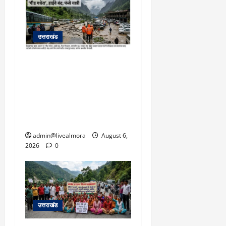
उत्तराखंड
​चारधाम यात्रा अपडेट:
केदारनाथ हाईवे पर गीड गधेरा
उफान पर, मलबा आने से
यातायात ठप; सोनप्रयाग
पार्किंग बनी ‘तालाब’
admin@livealmora
August 6,
2026
0
उत्तराखंड