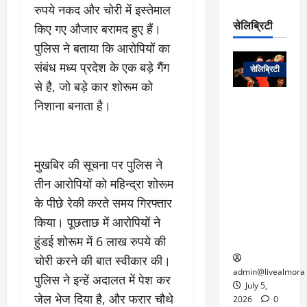
रो
प
रुपये नकद और चोरी में इस्तेमाल
चा
म
प
डे
सेलिब्रिटी
र
किए गए औजार बरामद हुए हैं।
सिं
ट
:
ह
पुलिस ने बताया कि आरोपियों का
जा
March
लो
न
नें
31,
संबंध मध्य प्रदेश के एक बड़े गैंग
सेलिब्रिटी
क
ग
2025
–
से है, जो बड़े कार शोरूम को
से
र
ती
वा
0
म
लोक कला के
निशाना बनाता है।
न
आ
न
एक युग का
म
यो
रे
अंत: पद्म
ई
ग
गा
विभूषण से
त
ने
मुखबिर की सूचना पर पुलिस ने
में
सम्मानित
क
पी
रो
मशहूर
तीन आरोपियों को महिन्द्रा शोरूम
2
सी
ज
पंडवानी
9
के पीछे रेकी करते समय गिरफ्तार
ए
गा
गायिका डॉ.
ट्रे
किया। पूछताछ में आरोपियों ने
स
र
तीजन बाई का
नें
मु
दे
निधन
हुंडई शोरूम में 6 लाख रुपये की
र
ख्य
ने
चोरी करने की बात स्वीकार की।
द्द
प
में
admin@livealmora
पुलिस ने इन्हें अदालत में पेश कर
री
प्र
July 5,
March
जेल भेज दिया है, और फरार चौथे
क्षा
दे
2026
0
27,