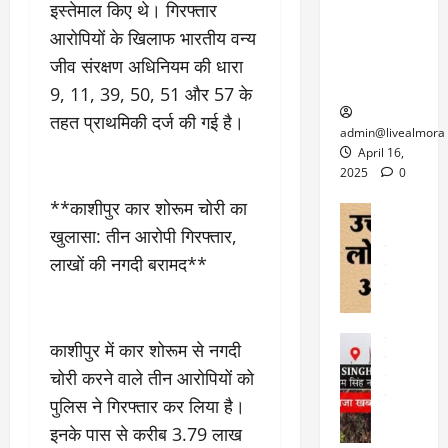
6
इस्तेमाल किए थे। गिरफ्तार
फि
श
के
घोड़ा-खच्चरों
से
ल्म
में
लि
आरोपियों के खिलाफ भारतीय वन्य
के लिए
1
ऑ
मौ
ए
क्वारंटीन
0
जीव संरक्षण अधिनियम की धारा
फ
त
अ
सेंटर स्थापित
फी
9, 11, 39, 50, 51 और 57 के
र
ह
ट
तहत प्राथमिकी दर्ज की गई है।
क
म
March
ब
admin@livealmora
र
सू
30,
र्फ
April 16,
ने
2025
च
ह
2025
0
वा
ना
टा
0
**काशीपुर कार शोरूम चोरी का
ले
,
अल्मोड़ा
ई
अल्मोड़ा और 
नि
या
खुलासा: तीन आरोपी गिरफ्तार,
ग
उत्तराखंड
द
र्दे
त्रा
ई
लाखों की नगदी बरामद**
फीचर
वाय
श
से
विविध
वेब स
क
प
April
उ
प
ह
4,
त्त
र
उत्तराखंड
ले
काशीपुर में कार शोरूम से नगदी
2025
रा
देश
गं
ज
चोरी करने वाले तीन आरोपियों को
खं
फीचर
भी
0
रू
वायरल
ड
पुलिस ने गिरफ्तार कर लिया है।
र
री
स
ऊ
आ
अ
इनके पास से करीब 3.79 लाख
मा
ध