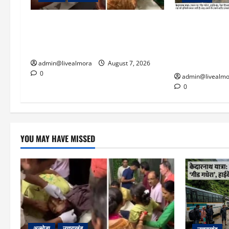
अल्मोड़ा: दराती के दम पर गुलदार से भिड़ी
​चारधाम यात्रा 
22 वर्षीय बहादुर बेटी, हमला नाकाम कर
पर गीड गधेरा उ
बचाई जान; अस्पताल में भर्ती
यातायात ठप; सोनप
‘तालाब’
admin@livealmora
August 7, 2026
0
admin@livealmo
0
YOU MAY HAVE MISSED
अल्मोड़ा
उत्तराखंड