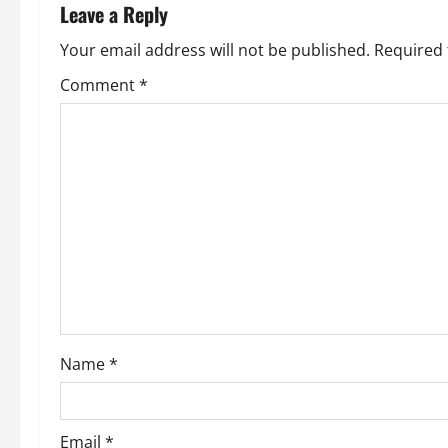
n
Leave a Reply
a
Your email address will not be published.
Required 
v
Comment
*
i
g
a
t
i
o
Name
*
n
Email
*