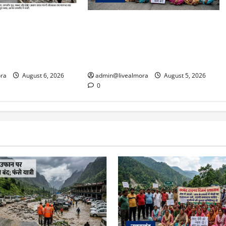
अपडेट: केदारनाथ हाईवे
अल्मोड़ा में बाघ के हमले में नवविवाहिता की
फान पर, मलबा आने से
मौत से भड़का जनाक्रोश, मोहान तिराहा
्रयाग पार्किंग बनी
पर सांकेतिक जाम लगाकर सरकार को दी
चेतावनी
ra
August 6, 2026
admin@livealmora
August 5, 2026
0