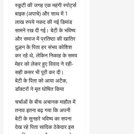
9
दि
स्कूटी की जगह एक महंगी स्पोर्ट्स
मा
खा
बाइक (अपाचे) और साथ में 1
र्च
या
लाख रुपये नकद की नई डिमांड
को
आ
सामने रख दी गई। बेटी के भविष्य
हो
ई
गी
ना
और समाज में प्रतिष्ठा की खातिर
सी
,
दुल्हन के पिता हर संभव कोशिश
धी
ब
कर रहे थे, लेकिन निकाह के समय
ट
ता
क्क
मेहर को लेकर हुए विवाद ने रही-
या
र
इ
सही कसर भी पूरी कर दी।
से
​बेटी के पिता को आया अटैक,
क
February
डॉक्टरों ने मृत घोषित किया
ला
21,
2026
का
​चर्चाओं के बीच अचानक माहौल में
अ
0
तनाव इतना बढ़ गया कि अपनी
प
मा
बेटी के सुनहरे भविष्य का सपना
न
देख रहे पिता सादिक ठेकेदार इस