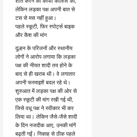
2
शांत करने की काफी कोशिश की,
घो
री
न
’
षा
क्षा
प
लेकिन लड़का पक्ष अपनी बात से
का
ल
र
टस से मस नहीं हुआ।
ट्रे
ने
March
​पहले स्कूटी, फिर स्पोर्ट्स बाइक
ल
‘
12,
March
र
लि
और कैश की मांग
2025
11,
5
प
2025
0
मा
-
​दुल्हन के परिजनों और स्थानीय
0
र्च
सिं
लोगों ने आरोप लगाया कि लड़का
को
किं
पक्ष की नीयत शादी तय होने के
?
ग
बाद से ही खराब थी। वे लगातार
य
’
श
क
अपनी फरमाइशें बदल रहे थे।
की
र
शुरुआत में लड़का पक्ष की ओर से
‘
ने
एक स्कूटी की मांग रखी गई थी,
टॉ
वा
क्सि
जिसे वधू पक्ष ने स्वीकार भी कर
ले
क
गा
लिया था। लेकिन जैसे-जैसे शादी
’
य
के दिन नजदीक आए, उनकी मांगें
से
कों
बढ़ती गईं। निकाह से ठीक पहले
1
को