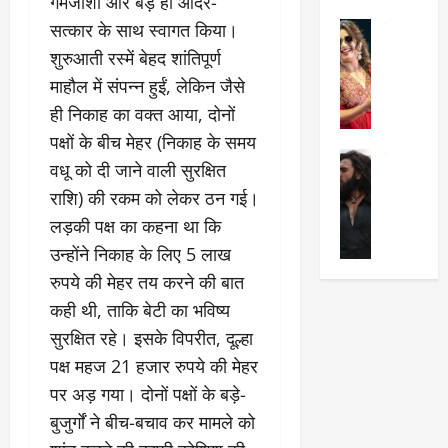
गर्मजोशी और बड़े ही आदर-
का
श
2025
सत्कार के साथ स्वागत किया।
सेलिब्रिटी
ए
में
मे
क
चौ
शुरुआती रस्में बेहद शांतिपूर्ण
0
ह
पे
थे
माहौल में संपन्न हुईं, लेकिन जैसे
न
प
नं
ही निकाह का वक्त आया, दोनों
त
र
ब
पक्षों के बीच मेहर (निकाह के समय
न
र
र
सेलिब्रिटी
हीं
द्द
प
वधू को दी जाने वाली सुरक्षित
र
की
कि
र
राशि) की रकम को लेकर ठन गई।
ण
तो
या
,
​लड़की पक्ष का कहना था कि
वी
मं
,
ज
र
च
उन्होंने निकाह के लिए 5 लाख
जा
ल्द
सिं
प
नें
प
रुपये की मेहर तय करने की बात
ह
र
अ
हुं
कही थी, ताकि बेटी का भविष्य
की
क्यों
ब
चे
सुरक्षित रहे। इसके विपरीत, दूल्हा
‘
?
क
गा
धु
’
ब
ती
पक्ष महज 21 हजार रुपये की मेहर
रं
:
हो
स
पर अड़ गया। दोनों पक्षों के बड़े-
ध
श्रे
गी
रे
बुजुर्गों ने बीच-बचाव कर मामले को
र
या
प
स्था