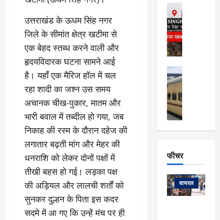
फि
मा
अल्मोड़ा
ल्म
र्ग
अल्मोड़ा और 
उत्तराखंड के ऊधम सिंह नगर
नि
खु
उत्तराखंड
द
र्दे
जिले के सीमांत क्षेत्र खटीमा से
वायरल
विव
ला
श
वेब स्टोरीज
,
एक बेहद स्तब्ध करने वाली और
क
यु
हि
हृदयविदारक घटना सामने आई
स
व
म
अल्मोड़ा
है। यहाँ एक मैरिज हॉल में चल
नो
क
खं
अल्मोड़ा और 
ज
की
रहा शादी का जश्न उस समय
ड
उत्तराखंड
द
मि
इ
वायरल
वेब 
आ
अचानक चीख-पुकार, मातम और
श्रा
ला
उ
ने
भारी बवाल में तब्दील हो गया, जब
गि
ज
त्त
से
र
के
निकाह की रस्म के दौरान दहेज की
रा
था
फ्ता
दौ
खं
लगातार बढ़ती मांग और मेहर की
बं
र
रा
ड
फीचर
द
धनराशि को लेकर दोनों पक्षों में
देश
:
न
:
:
तीखी बहस हो गई। लड़का पक्ष
फीचर
मो
ए
रे
9
ना
म्स
ल
वायरल
की अड़ियल और लालची शर्तों को
कि
लि
ऋ
या
मी
सुनकर दुल्हन के पिता इस कदर
सा
षि
त्रि
केदारनाथ
में
सदमे में आ गए कि उन्हें मंच पर ही
को
के
यों
यात्रा के लिए