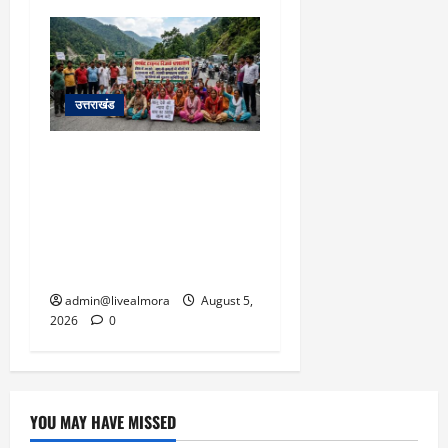
उत्तराखंड
अल्मोड़ा में बाघ के हमले में
नवविवाहिता की मौत से भड़का
जनाक्रोश, मोहान तिराहा पर
सांकेतिक जाम लगाकर
सरकार को दी चेतावनी
admin@livealmora
August 5,
2026
0
YOU MAY HAVE MISSED