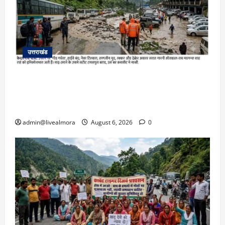
उत्तराखंड
​चारधाम यात्रा अपडेट: केदारनाथ हाईवे पर गीड गधेरा
उफान पर, मलबा आने से यातायात ठप; सोनप्रयाग
पार्किंग बनी ‘तालाब’
admin@livealmora
August 6, 2026
0