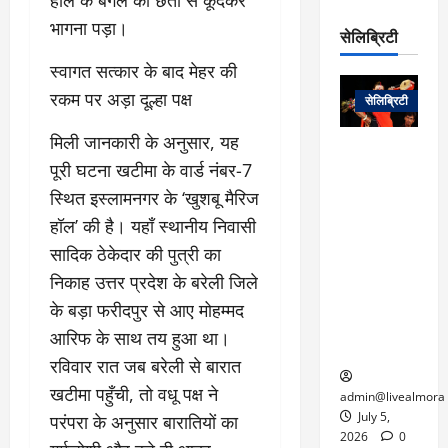
हॉल के बगल की छतों से कूदकर
रो
प
चा
म
प
भागना पड़ा।
डे
सेलिब्रिटी
र
सिं
ट
:
ह
​स्वागत सत्कार के बाद मेहर की
जा
March
लो
न
नें
31,
रकम पर अड़ा दूल्हा पक्ष
सेलिब्रिटी
क
ग
2025
–
से
र
ती
​मिली जानकारी के अनुसार, यह
वा
0
म
लोक कला के
न
पूरी घटना खटीमा के वार्ड नंबर-7
आ
न
एक युग का
म
यो
रे
अंत: पद्म
स्थित इस्लामनगर के ‘खुशबू मैरिज
ई
ग
गा
विभूषण से
हॉल’ की है। यहाँ स्थानीय निवासी
त
ने
में
सम्मानित
क
सादिक ठेकेदार की पुत्री का
पी
रो
मशहूर
2
निकाह उत्तर प्रदेश के बरेली जिले
सी
ज
पंडवानी
9
ए
गा
गायिका डॉ.
के बड़ा फरीदपुर से आए मोहम्मद
ट्रे
स
र
तीजन बाई का
नें
आरिफ के साथ तय हुआ था।
मु
दे
निधन
र
रविवार रात जब बरेली से बारात
ख्य
ने
द्द
खटीमा पहुँची, तो वधू पक्ष ने
प
में
admin@livealmora
री
प्र
July 5,
परंपरा के अनुसार बारातियों का
March
क्षा
दे
2026
0
27,