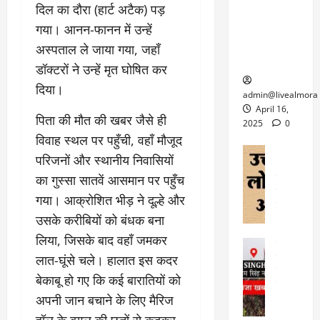
6
दिल का दौरा (हार्ट अटैक) पड़
फि
श
के
घोड़ा-खच्चरों
से
ल्म
में
लि
गया। आनन-फानन में उन्हें
के लिए
1
ऑ
मौ
ए
क्वारंटीन
0
अस्पताल ले जाया गया, जहाँ
फ
त
अ
सेंटर स्थापित
फी
डॉक्टरों ने उन्हें मृत घोषित कर
र
ह
ट
क
दिया।
म
March
ब
admin@livealmora
र
सू
30,
र्फ
April 16,
ने
​पिता की मौत की खबर जैसे ही
2025
च
ह
2025
0
वा
ना
विवाह स्थल पर पहुँची, वहाँ मौजूद
टा
0
ले
,
अल्मोड़ा
ई
परिजनों और स्थानीय निवासियों
अल्मोड़ा और 
नि
या
ग
का गुस्सा सातवें आसमान पर पहुँच
उत्तराखंड
द
र्दे
त्रा
ई
फीचर
वाय
श
से
गया। आक्रोशित भीड़ ने दूल्हे और
विविध
वेब स
क
प
उसके करीबियों को बंधक बना
April
उ
प
ह
4,
लिया, जिसके बाद वहाँ जमकर
त्त
र
उत्तराखंड
ले
2025
रा
देश
लात-घूंसे चले। हालात इस कदर
गं
ज
खं
फीचर
भी
0
रू
बेकाबू हो गए कि कई बारातियों को
वायरल
ड
र
री
अपनी जान बचाने के लिए मैरिज
स
ऊ
आ
अ
मा
ध