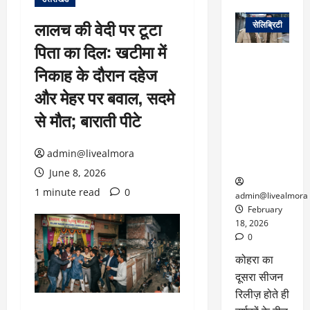
वेब स्टोरीज
लालच की वेदी पर टूटा
सेलिब्रिटी
पिता का दिल: खटीमा में
ग्लोबल चार्ट में
निकाह के दौरान दहेज
छाई
नेटफ्लिक्स
और मेहर पर बवाल, सदमे
की ‘कोहरा 2’,
से मौत; बाराती पीटे
कहानी और
किरदारों ने
फिर मचाया
admin@livealmora
तहलका
June 8, 2026
1 minute read
0
admin@livealmora
February
18, 2026
0
कोहरा का
दूसरा सीजन
रिलीज़ होते ही