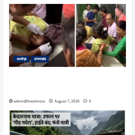
अल्मोड़ा
उत्तराखंड
अल्मोड़ा: दराती के दम पर गुलदार से भिड़ी 22 वर्षीय
बहादुर बेटी, हमला नाकाम कर बचाई जान; अस्पताल में
भर्ती
admin@livealmora
August 7, 2026
0