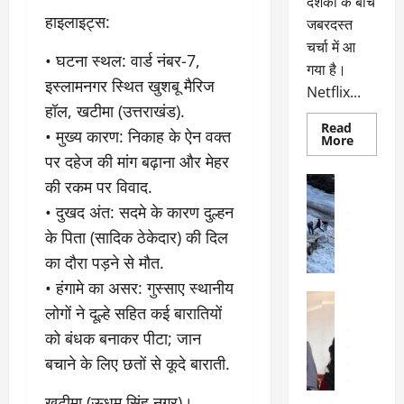
दर्शकों के बीच
हाइलाइट्स:
जबरदस्त
चर्चा में आ
• ​घटना स्थल: वार्ड नंबर-7,
गया है।
इस्लामनगर स्थित खुशबू मैरिज
Netflix...
हॉल, खटीमा (उत्तराखंड).
Read
• ​मुख्य कारण: निकाह के ऐन वक्त
Read
More
more
पर दहेज की मांग बढ़ाना और मेहर
about
ग्लोबल
अल्मोड़ा
की रकम पर विवाद.
चार्ट
अल्मोड़ा और 
में
• ​दुखद अंत: सदमे के कारण दुल्हन
छाई
उत्तराखंड
द
नेटफ्लिक्स
वायरल
वेब 
के पिता (सादिक ठेकेदार) की दिल
की
के
‘कोहरा
का दौरा पड़ने से मौत.
2’,
दा
कहानी
• ​हंगामे का असर: गुस्साए स्थानीय
र
और
अल्मोड़ा
किरदारों
ना
लोगों ने दूल्हे सहित कई बारातियों
अल्मोड़ा और 
ने
फिर
थ
उत्तराखंड
द
को बंधक बनाकर पीटा; जान
मचाया
पै
वायरल
विव
तहलका
बचाने के लिए छतों से कूदे बाराती.
वेब स्टोरीज
द
सेलिब्रिटी
ल
​खटीमा (ऊधम सिंह नगर)।