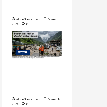
बहादुर बेटी, हमला नाकाम कर
बचाई जान; अस्पताल में भर्ती
admin@livealmora
August 7,
2026
0
उत्तराखंड
​चारधाम यात्रा अपडेट:
केदारनाथ हाईवे पर गीड गधेरा
उफान पर, मलबा आने से
यातायात ठप; सोनप्रयाग
पार्किंग बनी ‘तालाब’
admin@livealmora
August 6,
2026
0