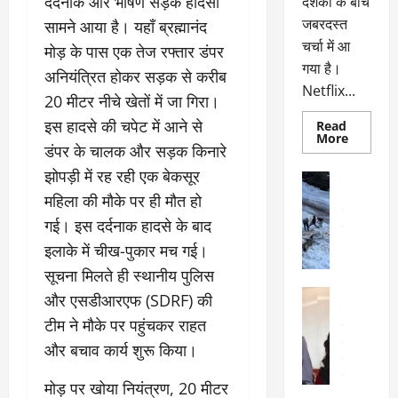
दर्दनाक और भीषण सड़क हादसा
दर्शकों के बीच
जबरदस्त
सामने आया है। यहाँ ब्रह्मानंद
चर्चा में आ
मोड़ के पास एक तेज रफ्तार डंपर
गया है।
अनियंत्रित होकर सड़क से करीब
Netflix...
20 मीटर नीचे खेतों में जा गिरा।
इस हादसे की चपेट में आने से
Read
Read
More
डंपर के चालक और सड़क किनारे
more
about
झोपड़ी में रह रही एक बेकसूर
ग्लोबल
अल्मोड़ा
चार्ट
अल्मोड़ा और 
महिला की मौके पर ही मौत हो
में
छाई
उत्तराखंड
द
गई। इस दर्दनाक हादसे के बाद
नेटफ्लिक्स
वायरल
वेब 
की
के
इलाके में चीख-पुकार मच गई।
‘कोहरा
2’,
दा
सूचना मिलते ही स्थानीय पुलिस
कहानी
र
और
अल्मोड़ा
और एसडीआरएफ (SDRF) की
किरदारों
ना
अल्मोड़ा और 
ने
टीम ने मौके पर पहुंचकर राहत
फिर
थ
उत्तराखंड
द
मचाया
पै
वायरल
विव
और बचाव कार्य शुरू किया।
तहलका
वेब स्टोरीज
द
सेलिब्रिटी
ल
​मोड़ पर खोया नियंत्रण, 20 मीटर