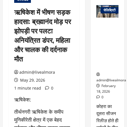
वेब स्टोरीज
ऋषिकेश में भीषण सड़क
सेलिब्रिटी
हादसा: ब्रह्मानंद मोड़ पर
ग्लोबल चार्ट में
झोपड़ी पर पलटा
छाई
नेटफ्लिक्स
अनियंत्रित डंपर, महिला
की ‘कोहरा 2’,
और चालक की दर्दनाक
कहानी और
किरदारों ने
मौत
फिर मचाया
तहलका
admin@livealmora
May 29, 2026
admin@livealmora
February
1 minute read
0
18, 2026
0
ऋषिकेश:
कोहरा का
तीर्थनगरी ऋषिकेश के समीप
दूसरा सीजन
मुनिकीरेती क्षेत्र में एक बेहद
रिलीज़ होते ही