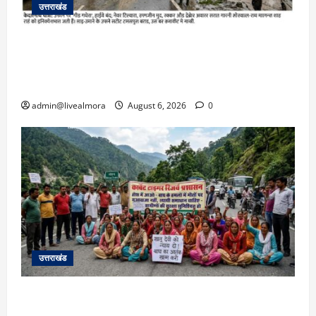
उत्तराखंड
​चारधाम यात्रा अपडेट: केदारनाथ हाईवे पर गीड गधेरा
उफान पर, मलबा आने से यातायात ठप; सोनप्रयाग
पार्किंग बनी ‘तालाब’
admin@livealmora
August 6, 2026
0
उत्तराखंड
अल्मोड़ा में बाघ के हमले में नवविवाहिता की मौत से भड़का