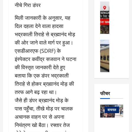
फि
मा
अल्मोड़ा
नीचे गिरा डंपर
ल्म
र्ग
अल्मोड़ा और 
नि
खु
उत्तराखंड
द
​मिली जानकारी के अनुसार, यह
र्दे
वायरल
विव
ला
दिल दहला देने वाला हादसा
श
वेब स्टोरीज
,
क
यु
भद्रकाली तिराहे से ब्रह्मानंद मोड़
हि
स
व
म
की ओर जाने वाले मार्ग पर हुआ।
अल्मोड़ा
नो
क
खं
अल्मोड़ा और 
एसडीआरएफ (SDRF) के
ज
की
ड
उत्तराखंड
द
मि
इ
इंस्पेक्टर कवींद्र सजवान ने घटना
वायरल
वेब 
आ
श्रा
ला
उ
की विस्तृत जानकारी देते हुए
ने
गि
ज
त्त
से
बताया कि एक डंपर भद्रकाली
र
के
रा
था
तिराहे से होकर ब्रह्मानंद मोड़ की
फ्ता
दौ
खं
बं
र
रा
ड
तरफ आगे बढ़ रहा था।
फीचर
द
देश
:
न
:
:
​जैसे ही डंपर ब्रह्मानंद मोड़ के
फीचर
मो
ए
रे
9
पास पहुँचा, तीखे मोड़ पर चालक
ना
म्स
ल
वायरल
कि
अचानक वाहन पर से अपना
लि
ऋ
या
मी
सा
षि
त्रि
नियंत्रण खो बैठा। रफ्तार तेज
केदारनाथ
में
को
के
यों
यात्रा के लिए