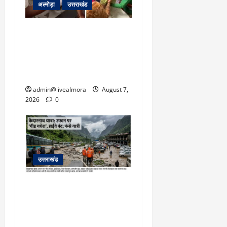
अल्मोड़ा
उत्तराखंड
अल्मोड़ा: दराती के दम पर
गुलदार से भिड़ी 22 वर्षीय
बहादुर बेटी, हमला नाकाम कर
बचाई जान; अस्पताल में भर्ती
admin@livealmora
August 7,
2026
0
उत्तराखंड
​चारधाम यात्रा अपडेट:
केदारनाथ हाईवे पर गीड गधेरा
उफान पर, मलबा आने से