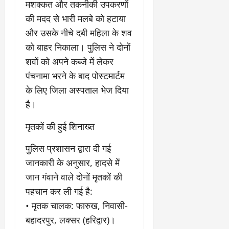
2
घो
री
न
मशक्कत और तकनीकी उपकरणों
’
षा
क्षा
प
की मदद से भारी मलबे को हटाया
का
ल
र
और उसके नीचे दबी महिला के शव
ट्रे
ने
March
ल
‘
को बाहर निकाला। पुलिस ने दोनों
12,
March
र
लि
2025
11,
शवों को अपने कब्जे में लेकर
5
प
2025
पंचनामा भरने के बाद पोस्टमार्टम
0
मा
-
0
के लिए जिला अस्पताल भेज दिया
र्च
सिं
को
किं
है।
?
ग
य
’
​मृतकों की हुई शिनाख्त
श
क
की
र
​पुलिस प्रशासन द्वारा दी गई
‘
ने
जानकारी के अनुसार, हादसे में
टॉ
वा
जान गंवाने वाले दोनों मृतकों की
क्सि
ले
पहचान कर ली गई है:
क
गा
’
य
• ​मृतक चालक: फारुख, निवासी-
से
कों
बहादरपुर, लक्सर (हरिद्वार)।
1
को