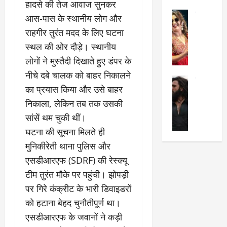
​हादसे की तेज आवाज सुनकर
का
श
2025
सेलिब्रिटी
ए
में
आस-पास के स्थानीय लोग और
मे
क
चौ
0
राहगीर तुरंत मदद के लिए घटना
ह
पे
थे
स्थल की ओर दौड़े। स्थानीय
न
प
नं
लोगों ने मुस्तैदी दिखाते हुए डंपर के
त
र
ब
न
र
र
नीचे दबे चालक को बाहर निकालने
सेलिब्रिटी
हीं
द्द
प
का प्रयास किया और उसे बाहर
र
की
कि
र
निकाला, लेकिन तब तक उसकी
ण
तो
या
,
वी
मं
सांसें थम चुकी थीं।
,
ज
र
च
जा
ल्द
​घटना की सूचना मिलते ही
सिं
प
नें
प
मुनिकीरेती थाना पुलिस और
ह
र
अ
हुं
एसडीआरएफ (SDRF) की रेस्क्यू
की
क्यों
ब
चे
‘
?
क
गा
टीम तुरंत मौके पर पहुंची। झोपड़ी
धु
’
ब
ती
पर गिरे कंक्रीट के भारी डिवाइडरों
रं
:
हो
स
को हटाना बेहद चुनौतीपूर्ण था।
ध
श्रे
गी
रे
र
एसडीआरएफ के जवानों ने कड़ी
या
प
स्था