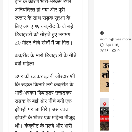
6
होने के कारण भारी-भरकम डंपर
फि
श
के
घोड़ा-खच्चरों
से
अनियंत्रित हो गया और पूरी
ल्म
में
लि
के लिए
1
ऑ
मौ
रफ्तार के साथ सड़क सुरक्षा के
ए
क्वारंटीन
0
फ
त
अ
सेंटर स्थापित
लिए लगाए गए कंक्रीट के दो बड़े
फी
र
ह
ट
डिवाइडरों को तोड़ते हुए लगभग
क
म
March
ब
admin@livealmora
20 मीटर नीचे खेतों में जा गिरा।
र
सू
30,
र्फ
April 16,
ने
2025
च
ह
2025
0
​कंक्रीट के भारी डिवाइडरों के नीचे
वा
ना
टा
0
ले
,
अल्मोड़ा
दबी महिला
ई
अल्मोड़ा और 
नि
या
ग
उत्तराखंड
द
र्दे
​डंपर की टक्कर इतनी जोरदार थी
त्रा
ई
फीचर
वाय
श
से
कि सड़क किनारे लगे कंक्रीट के
विविध
वेब स
क
प
April
भारी-भरकम डिवाइडर उखड़कर
उ
प
ह
4,
त्त
सड़क के बाईं ओर नीचे बनी एक
र
उत्तराखंड
ले
2025
रा
देश
गं
ज
झोपड़ी पर जा गिरे। उस वक्त
खं
फीचर
भी
0
रू
झोपड़ी के भीतर एक महिला मौजूद
वायरल
ड
र
री
स
ऊ
थी। कंक्रीट के मलबे और भारी
आ
अ
मा
ध