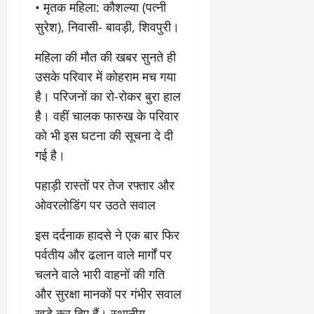
• ​मृतक महिला: कौशल्या (पत्नी
9
दि
मा
सुरेश), निवासी- बावड़ी, शिवपुरी।
खा
र्च
या
को
​महिला की मौत की खबर सुनते ही
आ
हो
ई
उसके परिवार में कोहराम मच गया
गी
ना
है। परिजनों का रो-रोकर बुरा हाल
सी
,
है। वहीं चालक फारुख के परिवार
धी
ब
ट
ता
को भी इस घटना की सूचना दे दी
क्क
या
गई है।
र
इ
से
​पहाड़ी रास्तों पर तेज रफ्तार और
क
February
ओवरलोडिंग पर उठते सवाल
ला
21,
2026
का
​इस दर्दनाक हादसे ने एक बार फिर
अ
0
पर्वतीय और ढलान वाले मार्गों पर
प
मा
चलने वाले भारी वाहनों की गति
न
और सुरक्षा मानकों पर गंभीर सवाल
खड़े कर दिए हैं। स्थानीय