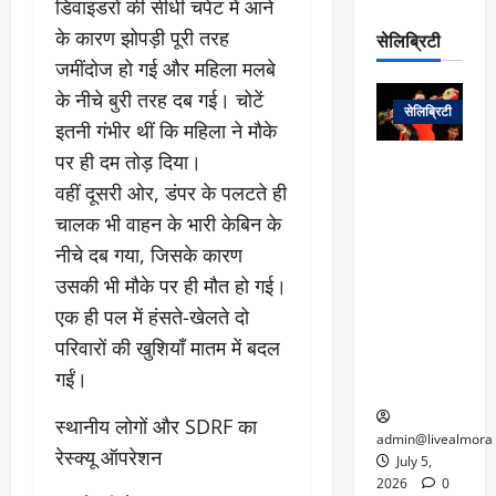
डिवाइडरों की सीधी चपेट में आने
रो
प
चा
म
प
डे
के कारण झोपड़ी पूरी तरह
सेलिब्रिटी
र
सिं
ट
जमींदोज हो गई और महिला मलबे
:
ह
जा
March
लो
न
के नीचे बुरी तरह दब गई। चोटें
नें
31,
सेलिब्रिटी
क
ग
2025
इतनी गंभीर थीं कि महिला ने मौके
–
से
र
ती
पर ही दम तोड़ दिया।
वा
0
म
लोक कला के
न
​वहीं दूसरी ओर, डंपर के पलटते ही
आ
न
एक युग का
म
यो
रे
अंत: पद्म
चालक भी वाहन के भारी केबिन के
ई
ग
गा
विभूषण से
त
नीचे दब गया, जिसके कारण
ने
में
सम्मानित
क
उसकी भी मौके पर ही मौत हो गई।
पी
रो
मशहूर
2
सी
ज
पंडवानी
एक ही पल में हंसते-खेलते दो
9
ए
गा
गायिका डॉ.
परिवारों की खुशियाँ मातम में बदल
ट्रे
स
र
तीजन बाई का
नें
गईं।
मु
दे
निधन
र
ख्य
ने
द्द
​स्थानीय लोगों और SDRF का
प
में
admin@livealmora
रेस्क्यू ऑपरेशन
री
प्र
July 5,
March
क्षा
दे
2026
0
27,