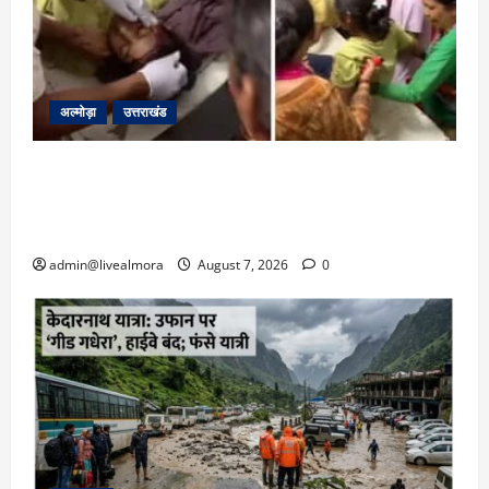
अल्मोड़ा
उत्तराखंड
अल्मोड़ा: दराती के दम पर गुलदार से भिड़ी 22 वर्षीय
बहादुर बेटी, हमला नाकाम कर बचाई जान; अस्पताल में
भर्ती
admin@livealmora
August 7, 2026
0