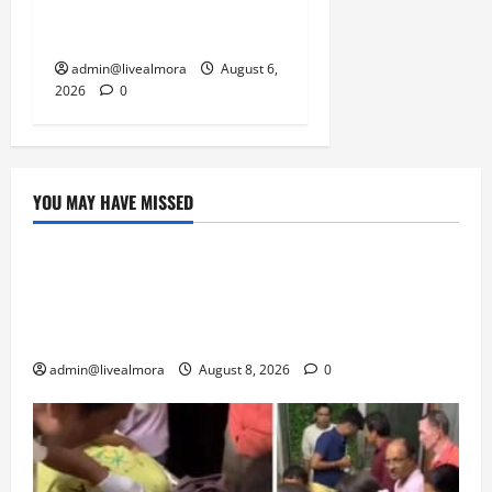
यातायात ठप; सोनप्रयाग
पार्किंग बनी ‘तालाब’
admin@livealmora
August 6,
2026
0
YOU MAY HAVE MISSED
उत्तराखंड
‘उत्तराखंड में जमीन मिलना नाइटमेयर बना’: देर रात
क्रिकेटर ऋषभ पंत ने CM धामी से लगाई गुहार,
मुख्यमंत्री ने दिया यह आश्वासन
admin@livealmora
August 8, 2026
0