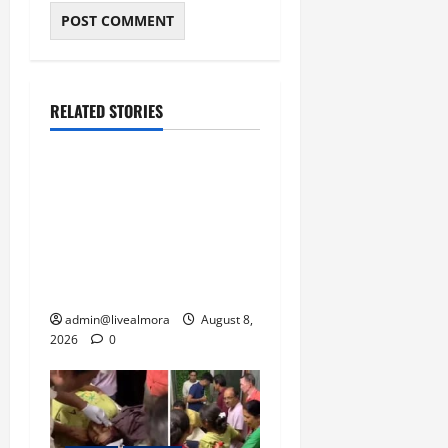
RELATED STORIES
उत्तराखंड
‘उत्तराखंड में जमीन मिलना
नाइटमेयर बना’: देर रात
क्रिकेटर ऋषभ पंत ने CM
धामी से लगाई गुहार, मुख्यमंत्री
ने दिया यह आश्वासन
admin@livealmora
August 8,
2026
0