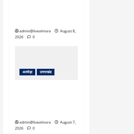
क्रिकेटर ऋषभ पंत ने CM
धामी से लगाई गुहार, मुख्यमंत्री
ने दिया यह आश्वासन
admin@livealmora
August 8,
2026
0
अल्मोड़ा
उत्तराखंड
अल्मोड़ा: दराती के दम पर
गुलदार से भिड़ी 22 वर्षीय
बहादुर बेटी, हमला नाकाम कर
बचाई जान; अस्पताल में भर्ती
admin@livealmora
August 7,
2026
0