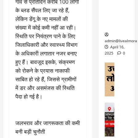
6
गांव से प्रतिदिन करीब 100 लोगों
फि
श
के
घोड़ा-खच्चरों
से
के ब्लड सैंपल लिए जा रहे हैं,
ल्म
में
लि
के लिए
1
ऑ
मौ
ए
लेकिन डेंगू के नए मामलों की
क्वारंटीन
0
फ
त
अ
सेंटर स्थापित
फी
संख्या में कोई कमी नहीं आ रही।
र
ह
ट
स्थिति पर नियंत्रण पाने के लिए
क
म
March
ब
admin@livealmora
जिलाधिकारी और स्वास्थ्य विभाग
र
सू
30,
र्फ
April 16,
ने
2025
च
के अधिकारी लगातार नजर बनाए
ह
2025
0
वा
ना
टा
हुए हैं। बावजूद इसके, संक्रमण
0
ले
,
अल्मोड़ा
ई
को रोकने के प्रयास नाकाफी
अल्मोड़ा और 
नि
या
ग
उत्तराखंड
द
र्दे
साबित हो रहे हैं, जिससे ग्रामीणों
त्रा
ई
फीचर
वाय
श
से
में डर और असमंजस की स्थिति
विविध
वेब स
क
प
पैदा हो गई है।
April
उ
प
ह
4,
त्त
र
उत्तराखंड
ले
2025
रा
देश
गं
ज
खं
फीचर
भी
0
रू
जलभराव और जागरूकता की कमी
वायरल
ड
र
री
स
ऊ
बनी बड़ी चुनौती
आ
अ
मा
ध