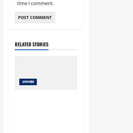
time I comment.
RELATED STORIES
उत्तराखंड
यहाँ पिथौरागढ़ (उत्तराखंड) में
हो रही भारी बारिश, भूस्खलन
और नदियों के जलस्तर बढ़ने
से जुड़ी संपूर्ण जानकारी के
आधार पर तैयार की गई एक