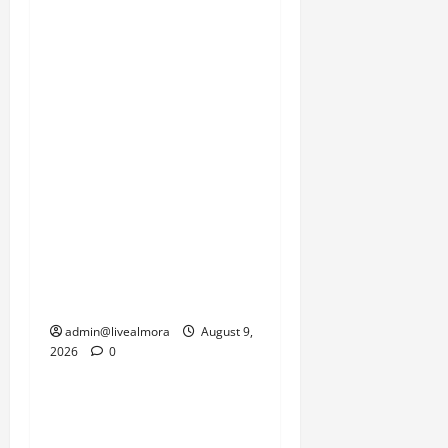
आशंका से इनकार नहीं किया
जा सकता। स्थानीय निवासी,
सेना के जवान और प्रशासन
इस समय प्रकृति की इस
दोहरी मार से जूझ रहे हैं, जहां
एक तरफ जनजीवन को पटरी
पर लाने की चुनौती है तो दूसरी
तरफ सामरिक दृष्टि से
महत्वपूर्ण सीमाओं की
कनेक्टिविटी को जल्द से जल्द
बहाल करने का दबाव है।
admin@livealmora
August 9,
2026
0
उत्तराखंड
‘उत्तराखंड में जमीन मिलना
नाइटमेयर बना’: देर रात