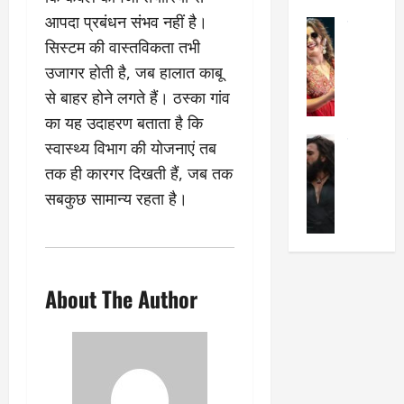
का
श
2025
आपदा प्रबंधन संभव नहीं है।
सेलिब्रिटी
ए
में
सिस्टम की वास्तविकता तभी
मे
क
चौ
0
ह
पे
थे
उजागर होती है, जब हालात काबू
न
प
नं
से बाहर होने लगते हैं। ठस्का गांव
त
र
ब
का यह उदाहरण बताता है कि
न
र
र
सेलिब्रिटी
स्वास्थ्य विभाग की योजनाएं तब
हीं
द्द
प
र
की
कि
र
तक ही कारगर दिखती हैं, जब तक
ण
तो
या
,
सबकुछ सामान्य रहता है।
वी
मं
,
ज
र
च
जा
ल्द
सिं
प
नें
प
ह
र
अ
हुं
की
क्यों
ब
चे
About The Author
‘
?
क
गा
धु
’
ब
ती
रं
:
हो
स
ध
श्रे
गी
रे
र
या
प
स्था