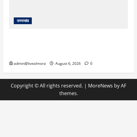
उत्तराखंड
​चारधाम यात्रा अपडेट: केदारनाथ हाईवे पर गीड गधेरा
उफान पर, मलबा आने से यातायात ठप; सोनप्रयाग
पार्किंग बनी ‘तालाब’
admin@livealmora
August 6, 2026
0
Copyright © All rights reserved.
|
MoreNews
by AF
themes.