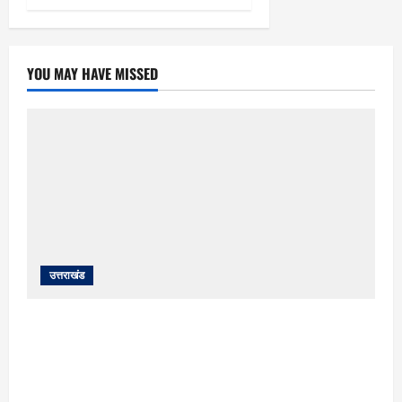
YOU MAY HAVE MISSED
उत्तराखंड
यहाँ पिथौरागढ़ (उत्तराखंड) में हो रही भारी बारिश,
भूस्खलन और नदियों के जलस्तर बढ़ने से जुड़ी संपूर्ण
जानकारी के आधार पर तैयार की गई एक विस्तृत और
मौलिक समाचार रिपोर्ट (News Article) दी गई है: ​