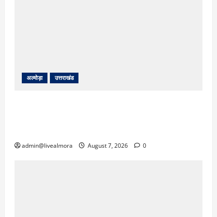
अल्मोड़ा
उत्तराखंड
अल्मोड़ा: दराती के दम पर गुलदार से भिड़ी 22 वर्षीय
बहादुर बेटी, हमला नाकाम कर बचाई जान; अस्पताल में
भर्ती
admin@livealmora
August 7, 2026
0