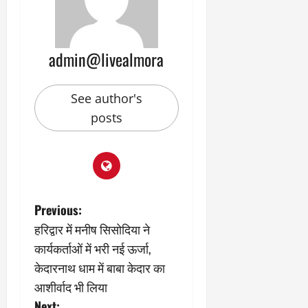
2
घो
री
न
’
षा
क्षा
प
का
ल
र
ट्रे
ने
March
admin@livealmora
ल
‘
12,
March
र
लि
2025
11,
5
प
2025
See author's
0
मा
-
posts
0
र्च
सिं
को
किं
?
ग
य
’
श
क
की
र
P
Previous:
‘
ने
टॉ
हरिद्वार में मनीष सिसोदिया ने
वा
o
क्सि
ले
कार्यकर्ताओं में भरी नई ऊर्जा,
क
गा
s
केदारनाथ धाम में बाबा केदार का
’
य
आशीर्वाद भी लिया
से
कों
t
1
को
Next: