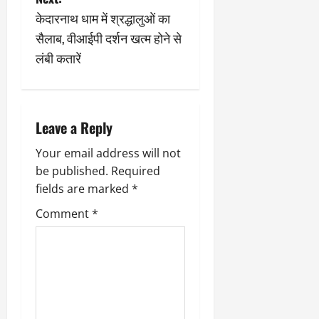
9
दि
n
केदारनाथ धाम में श्रद्धालुओं का
मा
खा
सैलाब, वीआईपी दर्शन खत्म होने से
र्च
या
a
लंबी कतारें
को
आ
हो
v
ई
गी
ना
i
सी
,
धी
ब
Leave a Reply
g
ट
ता
क्क
या
Your email address will not
a
र
इ
be published.
Required
से
fields are marked
*
t
क
February
Comment
*
ला
21,
i
2026
का
अ
o
0
प
मा
n
न