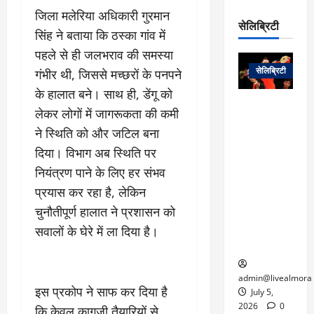
रो
प
चा
म
जिला मलेरिया अधिकारी गुरमान
प
डे
सेलिब्रिटी
र
सिं
सिंह ने बताया कि ठस्का गांव में
ट
:
ह
जा
March
पहले से ही जलभराव की समस्या
लो
न
नें
31,
सेलिब्रिटी
गंभीर थी, जिससे मच्छरों के पनपने
क
ग
2025
–
से
र
के हालात बने। साथ ही, डेंगू को
ती
वा
0
म
लोक कला के
लेकर लोगों में जागरूकता की कमी
न
आ
न
एक युग का
म
ने स्थिति को और जटिल बना
यो
रे
अंत: पद्म
ई
दिया। विभाग अब स्थिति पर
ग
गा
विभूषण से
त
ने
में
सम्मानित
नियंत्रण पाने के लिए हर संभव
क
पी
रो
मशहूर
2
प्रयास कर रहा है, लेकिन
सी
ज
पंडवानी
9
चुनौतीपूर्ण हालात ने प्रशासन को
ए
गा
गायिका डॉ.
ट्रे
स
र
तीजन बाई का
सवालों के घेरे में ला दिया है।
नें
मु
दे
निधन
र
ख्य
ने
द्द
प
में
admin@livealmora
इस प्रकोप ने साफ कर दिया है
री
प्र
July 5,
March
क्षा
दे
2026
0
कि केवल कागजी तैयारियों से
27,