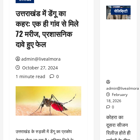
वेब स्टोरीज
उत्तराखंड में डेंगू का
सेलिब्रिटी
कहर: एक ही गांव से मिले
ग्लोबल चार्ट में
72 मरीज, प्रशासनिक
छाई
नेटफ्लिक्स
दावे हुए फेल
की ‘कोहरा 2’,
कहानी और
admin@livealmora
किरदारों ने
फिर मचाया
October 27, 2024
तहलका
1 minute read
0
admin@livealmora
February
18, 2026
0
कोहरा का
दूसरा सीजन
उत्तराखंड के रुड़की में डेंगू का प्रकोप
रिलीज़ होते ही