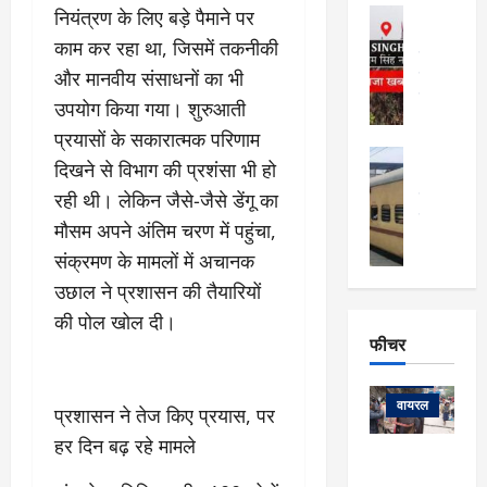
फि
मा
नियंत्रण के लिए बड़े पैमाने पर
अल्मोड़ा
ल्म
र्ग
अल्मोड़ा और 
काम कर रहा था, जिसमें तकनीकी
नि
खु
उत्तराखंड
द
र्दे
और मानवीय संसाधनों का भी
वायरल
विव
ला
श
वेब स्टोरीज
,
उपयोग किया गया। शुरुआती
क
यु
हि
प्रयासों के सकारात्मक परिणाम
स
व
म
अल्मोड़ा
नो
क
दिखने से विभाग की प्रशंसा भी हो
खं
अल्मोड़ा और 
ज
की
रही थी। लेकिन जैसे-जैसे डेंगू का
ड
उत्तराखंड
द
मि
इ
वायरल
वेब 
आ
मौसम अपने अंतिम चरण में पहुंचा,
श्रा
ला
उ
ने
संक्रमण के मामलों में अचानक
गि
ज
त्त
से
र
के
रा
उछाल ने प्रशासन की तैयारियों
था
फ्ता
दौ
खं
बं
की पोल खोल दी।
र
रा
ड
फीचर
द
देश
:
न
:
:
फीचर
मो
ए
रे
9
ना
म्स
ल
वायरल
प्रशासन ने तेज किए प्रयास, पर
कि
लि
ऋ
या
मी
हर दिन बढ़ रहे मामले
सा
षि
त्रि
केदारनाथ
में
को
के
यों
यात्रा के लिए