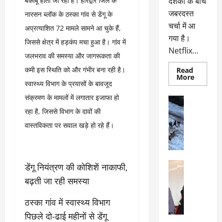
बेकाबू होता जा रहा है। हरिद्वार जिले के
दर्शकों के बीच
जबरदस्त
नारसन ब्लॉक के ठस्का गांव से डेंगू के
चर्चा में आ
अप्रत्याशित 72 मामले सामने आ चुके हैं,
गया है।
जिससे क्षेत्र में हड़कंप मचा हुआ है। गांव में
Netflix...
जलभराव की समस्या और जागरूकता की
कमी इस स्थिति को और गंभीर बना रही है।
Read
Read
More
स्वास्थ्य विभाग के प्रयासों के बावजूद
more
about
संक्रमण के मामलों में लगातार इजाफा हो
ग्लोबल
अल्मोड़ा
चार्ट
अल्मोड़ा और 
रहा है, जिससे विभाग के दावों की
में
छाई
उत्तराखंड
द
वास्तविकता पर सवाल खड़े हो रहे हैं।
नेटफ्लिक्स
वायरल
वेब 
की
के
‘कोहरा
2’,
दा
कहानी
र
और
अल्मोड़ा
डेंगू नियंत्रण की कोशिशें नाकाफी,
किरदारों
ना
अल्मोड़ा और 
ने
बढ़ती जा रही समस्या
फिर
थ
उत्तराखंड
द
मचाया
पै
वायरल
विव
तहलका
ठस्का गांव में स्वास्थ्य विभाग
वेब स्टोरीज
द
सेलिब्रिटी
ल
पिछले दो-ढाई महीनों से डेंगू