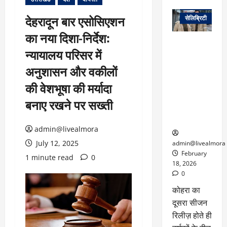
वेब स्टोरीज
देहरादून बार एसोसिएशन
सेलिब्रिटी
का नया दिशा-निर्देश:
ग्लोबल चार्ट में
न्यायालय परिसर में
छाई
नेटफ्लिक्स
अनुशासन और वकीलों
की ‘कोहरा 2’,
की वेशभूषा की मर्यादा
कहानी और
किरदारों ने
बनाए रखने पर सख्ती
फिर मचाया
तहलका
admin@livealmora
July 12, 2025
admin@livealmora
February
1 minute read
0
18, 2026
0
कोहरा का
दूसरा सीजन
रिलीज़ होते ही