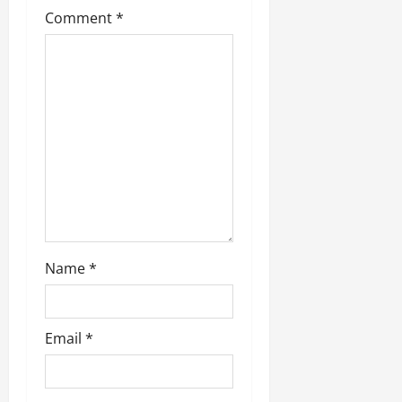
a
Comment
*
t
i
o
n
Name
*
Email
*