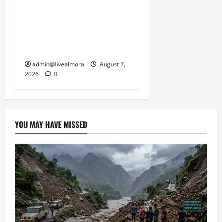
अल्मोड़ा: दराती के दम पर
गुलदार से भिड़ी 22 वर्षीय
बहादुर बेटी, हमला नाकाम कर
बचाई जान; अस्पताल में भर्ती
admin@livealmora
August 7,
2026
0
YOU MAY HAVE MISSED