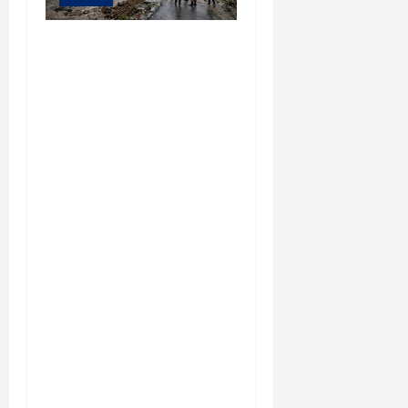
यहाँ पिथौरागढ़ (उत्तराखंड) में
हो रही भारी बारिश, भूस्खलन
और नदियों के जलस्तर बढ़ने
से जुड़ी संपूर्ण जानकारी के
आधार पर तैयार की गई एक
विस्तृत और मौलिक समाचार
रिपोर्ट (News Article) दी गई
है: ​उत्तराखंड: पिथौरागढ़ में
कुदरत का कहर, मूसलाधार
बारिश से उफान पर काली
नदी; भूस्खलन से चीन सीमा से
संपर्क टूटा ​विशेष रिपोर्ट |
पिथौरागढ़ (उत्तराखंड) ​सीमांत
जनपद पिथौरागढ़ में आफत की
बारिश का सिलसिला थमने का