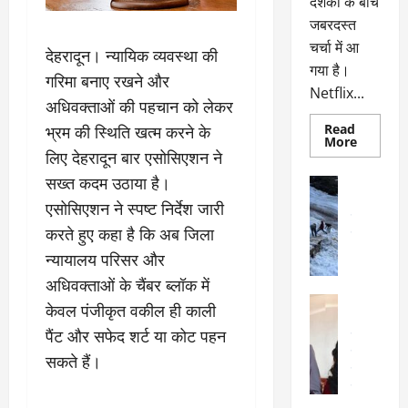
दर्शकों के बीच
जबरदस्त
चर्चा में आ
देहरादून। न्यायिक व्यवस्था की
गया है।
गरिमा बनाए रखने और
Netflix...
अधिवक्ताओं की पहचान को लेकर
Read
भ्रम की स्थिति खत्म करने के
Read
More
more
लिए देहरादून बार एसोसिएशन ने
about
ग्लोबल
सख्त कदम उठाया है।
अल्मोड़ा
चार्ट
अल्मोड़ा और 
में
एसोसिएशन ने स्पष्ट निर्देश जारी
छाई
उत्तराखंड
द
नेटफ्लिक्स
करते हुए कहा है कि अब जिला
वायरल
वेब 
की
के
‘कोहरा
न्यायालय परिसर और
2’,
दा
कहानी
अधिवक्ताओं के चैंबर ब्लॉक में
र
और
अल्मोड़ा
किरदारों
केवल पंजीकृत वकील ही काली
ना
अल्मोड़ा और 
ने
फिर
थ
पैंट और सफेद शर्ट या कोट पहन
उत्तराखंड
द
मचाया
पै
वायरल
विव
तहलका
सकते हैं।
वेब स्टोरीज
द
सेलिब्रिटी
ल