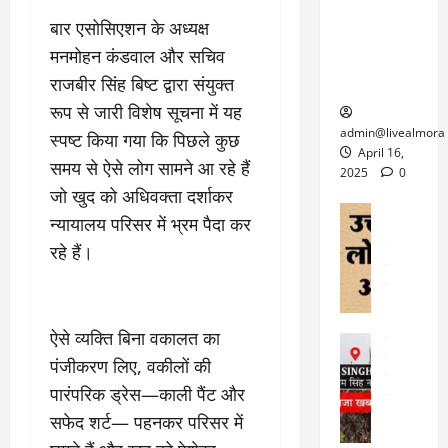
6
फि
श
के
घोड़ा-खच्चरों
से
बार एसोसिएशन के अध्यक्ष
ल्म
में
लि
के लिए
1
मनमोहन कंडवाल और सचिव
ऑ
मौ
ए
क्वारंटीन
0
फ
त
अ
राजबीर सिंह बिष्ट द्वारा संयुक्त
सेंटर स्थापित
फी
र
ह
ट
रूप से जारी विशेष सूचना में यह
क
म
March
ब
admin@livealmora
स्पष्ट किया गया कि पिछले कुछ
र
सू
30,
र्फ
April 16,
समय से ऐसे लोग सामने आ रहे हैं
ने
2025
च
ह
2025
0
वा
ना
जो खुद को अधिवक्ता दर्शाकर
टा
0
ले
,
अल्मोड़ा
ई
न्यायालय परिसर में भ्रम पैदा कर
अल्मोड़ा और 
नि
या
ग
रहे हैं।
उत्तराखंड
द
र्दे
त्रा
ई
फीचर
वाय
श
से
विविध
वेब स
क
प
April
उ
प
ह
4,
त्त
ऐसे व्यक्ति बिना वकालत का
र
उत्तराखंड
ले
2025
रा
देश
पंजीकरण लिए, वकीलों की
गं
ज
खं
फीचर
भी
0
रू
पारंपरिक ड्रेस—काली पैंट और
वायरल
ड
र
री
सफेद शर्ट— पहनकर परिसर में
स
ऊ
आ
अ
मा
ध