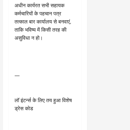
9
दि
अधीन कार्यरत सभी सहायक
मा
खा
कर्मचारियों के पहचान पत्र
र्च
या
तत्काल बार कार्यालय से बनवाएं,
को
आ
ताकि भविष्य में किसी तरह की
हो
ई
गी
ना
असुविधा न हो।
सी
,
धी
ब
ट
ता
क्क
या
र
इ
से
—
क
February
ला
21,
2026
का
लॉ इंटर्न्स के लिए तय हुआ विशेष
अ
0
प
ड्रेस कोड
मा
न