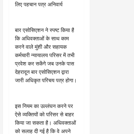
2
घो
री
न
लिए पहचान पत्र अनिवार्य
’
षा
क्षा
प
का
ल
र
ट्रे
ने
March
ल
‘
12,
March
बार एसोसिएशन ने स्पष्ट किया है
र
लि
2025
11,
कि अधिवक्ताओं के साथ काम
5
प
2025
0
मा
करने वाले मुंशी और सहायक
-
0
र्च
सिं
कर्मचारी न्यायालय परिसर में तभी
को
किं
प्रवेश कर सकेंगे जब उनके पास
?
ग
देहरादून बार एसोसिएशन द्वारा
य
’
श
क
जारी अधिकृत परिचय पत्र होगा।
की
र
‘
ने
टॉ
वा
क्सि
इस नियम का उल्लंघन करने पर
ले
क
गा
ऐसे व्यक्तियों को परिसर से बाहर
’
य
किया जा सकता है। अधिवक्ताओं
से
कों
को सलाह दी गई है कि वे अपने
1
को