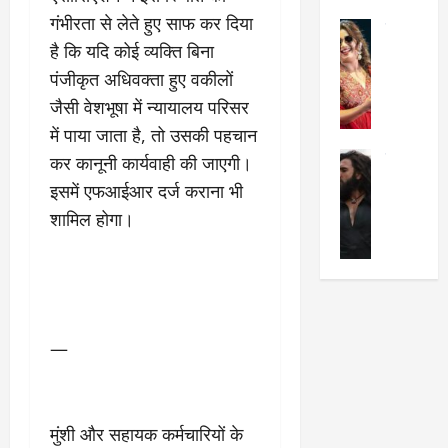
का
श
गंभीरता से लेते हुए साफ कर दिया
2025
सेलिब्रिटी
ए
में
है कि यदि कोई व्यक्ति बिना
मे
क
चौ
0
ह
पे
पंजीकृत अधिवक्ता हुए वकीलों
थे
न
प
नं
जैसी वेशभूषा में न्यायालय परिसर
त
र
ब
में पाया जाता है, तो उसकी पहचान
न
र
र
सेलिब्रिटी
कर कानूनी कार्यवाही की जाएगी।
हीं
द्द
प
र
की
कि
र
इसमें एफआईआर दर्ज कराना भी
ण
तो
या
,
शामिल होगा।
वी
मं
,
ज
र
च
जा
ल्द
सिं
प
नें
प
ह
र
अ
हुं
की
क्यों
ब
चे
‘
?
क
गा
—
धु
’
ब
ती
रं
:
हो
स
ध
श्रे
गी
रे
र
या
प
स्था
मुंशी और सहायक कर्मचारियों के