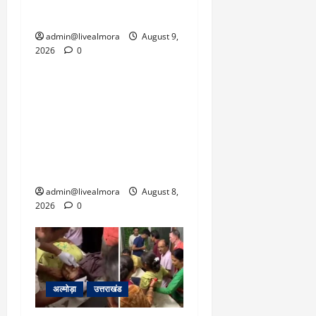
बहाल करने का दबाव है।
admin@livealmora
August 9,
2026
0
उत्तराखंड
‘उत्तराखंड में जमीन मिलना
नाइटमेयर बना’: देर रात
क्रिकेटर ऋषभ पंत ने CM
धामी से लगाई गुहार, मुख्यमंत्री
ने दिया यह आश्वासन
admin@livealmora
August 8,
2026
0
अल्मोड़ा
उत्तराखंड