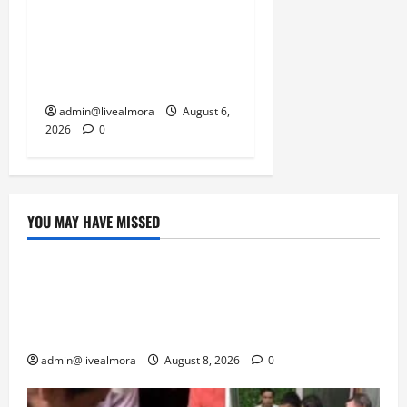
केदारनाथ हाईवे पर गीड गधेरा
उफान पर, मलबा आने से
यातायात ठप; सोनप्रयाग
पार्किंग बनी ‘तालाब’
admin@livealmora
August 6,
2026
0
YOU MAY HAVE MISSED
उत्तराखंड
‘उत्तराखंड में जमीन मिलना नाइटमेयर बना’: देर रात
क्रिकेटर ऋषभ पंत ने CM धामी से लगाई गुहार,
मुख्यमंत्री ने दिया यह आश्वासन
admin@livealmora
August 8, 2026
0