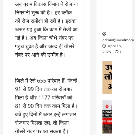
6
अब ग्राम विकास विभाग ने रोजाना
फि
श
के
घोड़ा-खच्चरों
से
ल्म
में
लि
निगरानी शुरू की है। हर ब्लॉक
के लिए
1
ऑ
मौ
ए
क्वारंटीन
0
की रोज समीक्षा हो रही है। इसका
फ
त
अ
सेंटर स्थापित
फी
असर यह हुआ कि काम में तेजी आ
र
ह
ट
क
गई है। अब जिला चौथे नंबर पर
म
March
ब
admin@livealmora
र
सू
30,
पहुंच चुका है और जल्द ही तीसरे
र्फ
April 16,
ने
2025
च
ह
2025
0
नंबर पर आने की उम्मीद है।
वा
ना
टा
0
ले
,
अल्मोड़ा
ई
अल्मोड़ा और 
नि
या
ग
उत्तराखंड
द
र्दे
त्रा
ई
जिले में ऐसे 655 परिवार हैं, जिन्हें
फीचर
वाय
श
से
विविध
वेब स
91 से 99 दिन तक का रोजगार
क
प
April
उ
प
मिला है और 1177 परिवारों को
ह
4,
त्त
र
उत्तराखंड
ले
81 से 90 दिन तक काम मिला है।
2025
रा
देश
गं
ज
बचे हुए दिनों में अगर इन्हें लगातार
खं
फीचर
भी
0
रू
वायरल
ड
रोजगार मिलता रहा, तो जिला
र
री
स
ऊ
आ
अ
तीसरे नंबर पर आ सकता है।
मा
ध