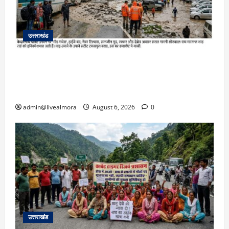
उत्तराखंड
​चारधाम यात्रा अपडेट: केदारनाथ हाईवे पर गीड गधेरा
उफान पर, मलबा आने से यातायात ठप; सोनप्रयाग
पार्किंग बनी ‘तालाब’
admin@livealmora
August 6, 2026
0
उत्तराखंड