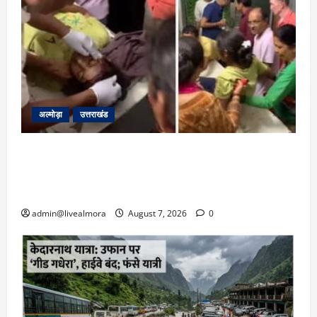
अल्मोड़ा
उत्तराखंड
अल्मोड़ा: दराती के दम पर गुलदार से भिड़ी 22 वर्षीय
बहादुर बेटी, हमला नाकाम कर बचाई जान; अस्पताल में
भर्ती
admin@livealmora
August 7, 2026
0