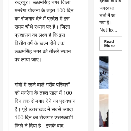
दर्शकों के बीच
रुद्रपुर। ऊधमसिंह नगर जिला
जबरदस्त
मनरेगा योजना के तहत 100 दिन
चर्चा में आ
का रोजगार देने में प्रदेश में इस
गया है।
समय चौथे स्थान पर है। जिला
Netflix...
प्रशासन का लक्ष्य है कि इस
Read
वित्तीय वर्ष के खत्म होने तक
Read
More
more
ऊधमसिंह नगर को तीसरे स्थान
about
ग्लोबल
पर लाया जाए।
अल्मोड़ा
चार्ट
अल्मोड़ा और 
में
छाई
उत्तराखंड
द
नेटफ्लिक्स
वायरल
वेब 
की
के
‘कोहरा
गांवों में रहने वाले गरीब परिवारों
2’,
दा
कहानी
को मनरेगा के तहत साल में 100
र
और
अल्मोड़ा
किरदारों
दिन तक रोजगार देने का प्रावधान
ना
अल्मोड़ा और 
ने
फिर
थ
उत्तराखंड
द
है। पूरे उत्तराखंड में सबसे ज्यादा
मचाया
पै
वायरल
विव
तहलका
100 दिन का रोजगार उत्तरकाशी
वेब स्टोरीज
द
सेलिब्रिटी
जिले ने दिया है। इसके बाद
ल