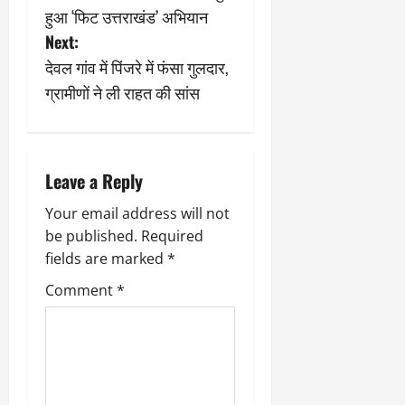
o
2
घो
री
न
हुआ ‘फिट उत्तराखंड’ अभियान
’
षा
क्षा
प
s
का
Next:
ल
र
ट्रे
ने
देवल गांव में पिंजरे में फंसा गुलदार,
March
t
ल
‘
12,
March
ग्रामीणों ने ली राहत की सांस
र
लि
2025
11,
n
5
प
2025
0
मा
-
a
0
र्च
सिं
Leave a Reply
को
किं
v
?
ग
Your email address will not
य
’
i
be published.
Required
श
क
की
fields are marked
*
र
g
‘
ने
Comment
*
टॉ
वा
a
क्सि
ले
क
गा
t
’
य
से
i
कों
1
को