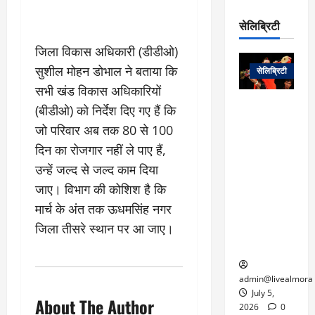
रो
प
चा
म
प
डे
सेलिब्रिटी
र
सिं
ट
:
ह
जिला विकास अधिकारी (डीडीओ)
जा
March
लो
न
नें
31,
सुशील मोहन डोभाल ने बताया कि
सेलिब्रिटी
क
ग
2025
–
सभी खंड विकास अधिकारियों
से
र
ती
वा
0
म
लोक कला के
(बीडीओ) को निर्देश दिए गए हैं कि
न
आ
न
एक युग का
म
जो परिवार अब तक 80 से 100
यो
रे
अंत: पद्म
ई
दिन का रोजगार नहीं ले पाए हैं,
ग
गा
विभूषण से
त
ने
उन्हें जल्द से जल्द काम दिया
में
सम्मानित
क
पी
रो
मशहूर
जाए। विभाग की कोशिश है कि
2
सी
ज
पंडवानी
9
मार्च के अंत तक ऊधमसिंह नगर
ए
गा
गायिका डॉ.
ट्रे
जिला तीसरे स्थान पर आ जाए।
स
र
तीजन बाई का
नें
मु
दे
निधन
र
ख्य
ने
द्द
प
में
admin@livealmora
री
प्र
July 5,
About The Author
March
क्षा
दे
2026
0
27,