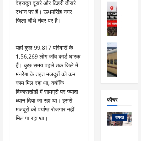
फि
मा
देहरादून दूसरे और टिहरी तीसरे
अल्मोड़ा
ल्म
र्ग
अल्मोड़ा और 
स्थान पर हैं। ऊधमसिंह नगर
नि
खु
उत्तराखंड
द
जिला चौथे नंबर पर है।
र्दे
वायरल
विव
ला
श
वेब स्टोरीज
,
क
यु
हि
स
व
म
अल्मोड़ा
यहां कुल 99,817 परिवारों के
नो
क
खं
अल्मोड़ा और 
ज
की
1,56,269 लोग जॉब कार्ड धारक
ड
उत्तराखंड
द
मि
इ
वायरल
वेब 
आ
हैं। कुछ समय पहले तक जिले में
श्रा
ला
उ
ने
मनरेगा के तहत मजदूरों को कम
गि
ज
त्त
से
काम मिल रहा था, क्योंकि
र
के
रा
था
फ्ता
दौ
खं
विकासखंडों में सामग्री पर ज्यादा
बं
र
रा
ड
फीचर
द
ध्यान दिया जा रहा था। इससे
देश
:
न
:
:
मजदूरों को पर्याप्त रोजगार नहीं
फीचर
मो
ए
रे
9
ना
म्स
मिल पा रहा था।
ल
वायरल
कि
लि
ऋ
या
मी
सा
षि
त्रि
केदारनाथ
में
को
के
यों
यात्रा के लिए