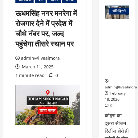
वेब स्टोरीज
ऊधमसिंह नगर मनरेगा में
सेलिब्रिटी
रोजगार देने में प्रदेश में
ग्लोबल चार्ट में
चौथे नंबर पर, जल्द
छाई
नेटफ्लिक्स
पहुंचेगा तीसरे स्थान पर
की ‘कोहरा 2’,
कहानी और
admin@livealmora
किरदारों ने
फिर मचाया
March 11, 2025
तहलका
1 minute read
0
admin@livealmora
February
18, 2026
0
कोहरा का
दूसरा सीजन
रिलीज़ होते ही