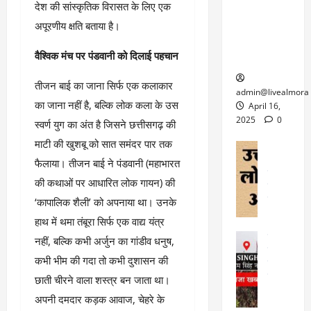
6
देश की सांस्कृतिक विरासत के लिए एक
फि
श
के
घोड़ा-खच्चरों
से
ल्म
में
लि
अपूरणीय क्षति बताया है।
के लिए
1
ऑ
मौ
ए
क्वारंटीन
0
फ
त
​वैश्विक मंच पर पंडवानी को दिलाई पहचान
अ
सेंटर स्थापित
फी
र
ह
ट
क
​तीजन बाई का जाना सिर्फ एक कलाकार
म
March
ब
admin@livealmora
र
सू
30,
का जाना नहीं है, बल्कि लोक कला के उस
र्फ
April 16,
ने
2025
च
ह
2025
0
स्वर्ण युग का अंत है जिसने छत्तीसगढ़ की
वा
ना
टा
0
माटी की खुशबू को सात समंदर पार तक
ले
,
अल्मोड़ा
ई
अल्मोड़ा और 
नि
या
फैलाया। तीजन बाई ने पंडवानी (महाभारत
ग
उत्तराखंड
द
र्दे
त्रा
ई
की कथाओं पर आधारित लोक गायन) की
फीचर
वाय
श
से
विविध
वेब स
‘कापालिक शैली’ को अपनाया था। उनके
क
प
April
उ
हाथ में थमा तंबूरा सिर्फ एक वाद्य यंत्र
प
ह
4,
त्त
र
उत्तराखंड
ले
नहीं, बल्कि कभी अर्जुन का गांडीव धनुष,
2025
रा
देश
गं
ज
कभी भीम की गदा तो कभी दुशासन की
खं
फीचर
भी
0
रू
वायरल
ड
छाती चीरने वाला शस्त्र बन जाता था।
र
री
स
ऊ
आ
अपनी दमदार कड़क आवाज, चेहरे के
अ
मा
ध