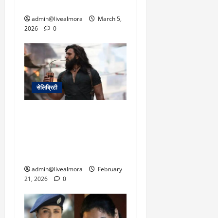
कला का अपमान
admin@livealmora
March 5,
2026
0
सेलिब्रिटी
रणवीर सिंह की ‘धुरंधर 2’ का
ट्रेलर 5 मार्च को? यश की
‘टॉक्सिक’ से 19 मार्च को होगी
सीधी टक्कर
admin@livealmora
February
21, 2026
0