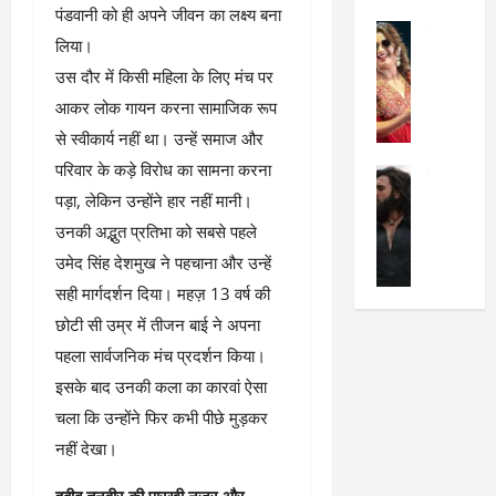
का
श
पंडवानी को ही अपने जीवन का लक्ष्य बना
2025
सेलिब्रिटी
ए
में
लिया।
मे
क
चौ
0
​उस दौर में किसी महिला के लिए मंच पर
ह
पे
थे
न
आकर लोक गायन करना सामाजिक रूप
प
नं
त
र
ब
से स्वीकार्य नहीं था। उन्हें समाज और
न
र
र
परिवार के कड़े विरोध का सामना करना
सेलिब्रिटी
हीं
द्द
प
पड़ा, लेकिन उन्होंने हार नहीं मानी।
र
की
कि
र
ण
तो
या
उनकी अद्भुत प्रतिभा को सबसे पहले
,
वी
मं
,
ज
उमेद सिंह देशमुख ने पहचाना और उन्हें
र
च
जा
ल्द
सही मार्गदर्शन दिया। महज़ 13 वर्ष की
सिं
प
नें
प
ह
छोटी सी उम्र में तीजन बाई ने अपना
र
अ
हुं
की
क्यों
ब
चे
पहला सार्वजनिक मंच प्रदर्शन किया।
‘
?
क
गा
इसके बाद उनकी कला का कारवां ऐसा
धु
’
ब
ती
चला कि उन्होंने फिर कभी पीछे मुड़कर
रं
:
हो
स
ध
श्रे
नहीं देखा।
गी
रे
र
या
प
स्था
​हबीब तनवीर की पारखी नजर और