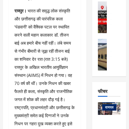
फि
मा
अल्मोड़ा
ल्म
र्ग
अल्मोड़ा और 
रायपुर।
भारत की समृद्ध लोक संस्कृति
नि
खु
उत्तराखंड
द
र्दे
और छत्तीसगढ़ की पारंपरिक कला
वायरल
विव
ला
श
वेब स्टोरीज
‘पंडवानी’ को वैश्विक पटल पर स्थापित
,
क
यु
हि
करने वाली महान कलाकार डॉ. तीजन
स
व
म
अल्मोड़ा
बाई अब हमारे बीच नहीं रहीं। लंबे समय
नो
क
खं
अल्मोड़ा और 
ज
की
से गंभीर बीमारी से जूझ रहीं तीजन बाई
ड
उत्तराखंड
द
मि
इ
वायरल
वेब 
आ
का शनिवार देर रात (रात 3:15 बजे)
श्रा
ला
उ
ने
रायपुर के अखिल भारतीय आयुर्विज्ञान
गि
ज
त्त
से
संस्थान (AIIMS) में निधन हो गया। वह
र
के
रा
था
फ्ता
दौ
खं
70 वर्ष की थीं। उनके निधन की खबर
बं
र
रा
ड
फीचर
द
फैलते ही कला, संस्कृति और राजनीतिक
देश
:
न
:
:
जगत में शोक की लहर दौड़ गई है।
फीचर
मो
ए
रे
9
ना
राष्ट्रपति, प्रधानमंत्री और छत्तीसगढ़ के
म्स
ल
वायरल
कि
लि
ऋ
या
मुख्यमंत्री समेत कई दिग्गजों ने उनके
मी
सा
षि
त्रि
केदारनाथ
में
निधन पर गहरा दुख व्यक्त करते हुए इसे
को
के
यों
यात्रा के लिए