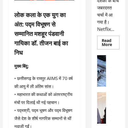
दर्शकों के बीच
जबरदस्त
लोक कला के एक युग का
चर्चा में आ
गया है।
अंत: पद्म विभूषण से
Netflix...
सम्मानित मशहूर पंडवानी
Read
गायिका डॉ. तीजन बाई का
Read
More
more
निध
about
ग्लोबल
अल्मोड़ा
चार्ट
अल्मोड़ा और 
में
​मुख्य बिंदु:
छाई
उत्तराखंड
द
नेटफ्लिक्स
वायरल
वेब 
की
• ​छत्तीसगढ़ के रायपुर AIIMS में 70 वर्ष
के
‘कोहरा
2’,
दा
की आयु में ली अंतिम सांस।
कहानी
र
और
• ​महाभारत की कथाओं को अंतरराष्ट्रीय
अल्मोड़ा
किरदारों
ना
अल्मोड़ा और 
ने
मंचों पर दिलाई थी नई पहचान।
फिर
थ
उत्तराखंड
द
मचाया
• ​पद्मश्री, पद्म भूषण और पद्म विभूषण
पै
वायरल
विव
तहलका
वेब स्टोरीज
द
जैसे देश के शीर्ष नागरिक सम्मानों से थीं
सेलिब्रिटी
ल
नवाजी गईं।