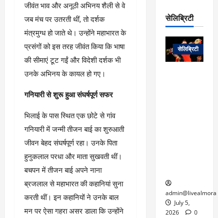
रो
प
जीवंत भाव और अनूठी अभिनय शैली से वे
चा
म
प
डे
सेलिब्रिटी
जब मंच पर उतरती थीं, तो दर्शक
र
सिं
ट
:
ह
मंत्रमुग्ध हो जाते थे। उन्होंने महाभारत के
जा
March
लो
न
नें
प्रसंगों को इस तरह जीवंत किया कि भाषा
31,
सेलिब्रिटी
क
ग
2025
–
की सीमाएं टूट गईं और विदेशी दर्शक भी
से
र
ती
वा
उनके अभिनय के कायल हो गए।
0
म
लोक कला के
न
आ
न
एक युग का
म
​गनियारी से शुरू हुआ संघर्षपूर्ण सफर
यो
रे
अंत: पद्म
ई
ग
गा
विभूषण से
त
​भिलाई के पास स्थित एक छोटे से गांव
ने
में
सम्मानित
क
पी
रो
मशहूर
गनियारी में जन्मी तीजन बाई का शुरुआती
2
सी
ज
पंडवानी
9
जीवन बेहद संघर्षपूर्ण रहा। उनके पिता
ए
गा
गायिका डॉ.
ट्रे
हुनुकलाल परधा और माता सुखवती थीं।
स
र
तीजन बाई का
नें
मु
बचपन में तीजन बाई अपने नाना
दे
निधन
र
ख्य
ने
ब्रजलाल से महाभारत की कहानियां सुना
द्द
प
में
admin@livealmora
करती थीं। इन कहानियों ने उनके बाल
री
प्र
July 5,
March
मन पर ऐसा गहरा असर डाला कि उन्होंने
क्षा
दे
2026
0
27,