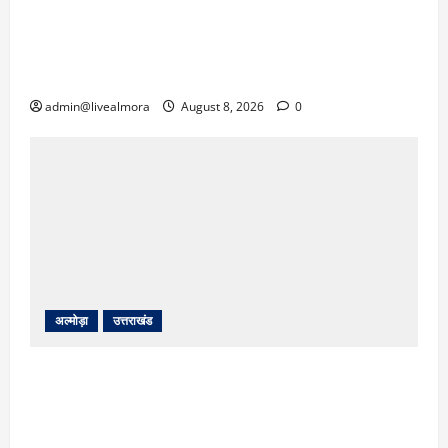
‘उत्तराखंड में जमीन मिलना नाइटमेयर बना’: देर रात
क्रिकेटर ऋषभ पंत ने CM धामी से लगाई गुहार,
मुख्यमंत्री ने दिया यह आश्वासन
admin@livealmora
August 8, 2026
0
अल्मोड़ा
उत्तराखंड
अल्मोड़ा: दराती के दम पर गुलदार से भिड़ी 22 वर्षीय
बहादुर बेटी, हमला नाकाम कर बचाई जान; अस्पताल में
भर्ती