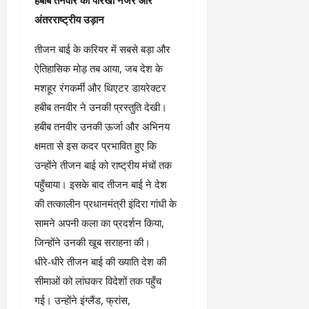
2
घो
री
न
’
षा
क्षा
प
अंतरराष्ट्रीय उड़ान
का
ल
र
ट्रे
ने
​तीजन बाई के करियर में सबसे बड़ा और
March
ल
‘
12,
March
ऐतिहासिक मोड़ तब आया, जब देश के
र
लि
2025
11,
मशहूर रंगकर्मी और थिएटर डायरेक्टर
5
प
2025
0
मा
-
हबीब तनवीर ने उनकी प्रस्तुति देखी।
0
र्च
सिं
हबीब तनवीर उनकी ऊर्जा और अभिनय
को
किं
क्षमता से इस कदर प्रभावित हुए कि
?
ग
उन्होंने तीजन बाई को राष्ट्रीय मंचों तक
य
’
श
क
पहुँचाया। इसके बाद तीजन बाई ने देश
की
र
की तत्कालीन प्रधानमंत्री इंदिरा गांधी के
‘
ने
सामने अपनी कला का प्रदर्शन किया,
टॉ
वा
क्सि
जिन्होंने उनकी खूब सराहना की।
ले
क
गा
​धीरे-धीरे तीजन बाई की ख्याति देश की
’
य
सीमाओं को लांघकर विदेशों तक पहुँच
से
कों
गई। उन्होंने इंग्लैंड, फ्रांस,
1
को