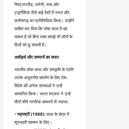
9
दि
स्विट्जरलैंड, जर्मनी, रूस और
मा
खा
ट्यूनीशिया जैसे कई देशों में भारत और
र्च
या
छत्तीसगढ़ का प्रतिनिधित्व किया। उन्होंने
को
आ
साबित कर दिया कि लोक कला में वह
हो
ई
गी
ना
ताकत है जो बिना भाषा समझे भी लोगों के
सी
,
दिलों को छू सकती है।
धी
ब
ट
ता
​अवॉर्ड्स और सम्मानों का सफर
क्क
या
र
इ
​भारतीय लोक कला और संस्कृति के प्रति
से
उनके अतुलनीय समर्पण के लिए देश-
क
February
विदेश की अनेक संस्थाओं ने उन्हें
ला
21,
2026
का
सम्मानित किया। भारत सरकार ने उन्हें
अ
तीनों शीर्ष नागरिक सम्मानों से नवाजा:
0
प
मा
• ​
पद्मश्री (1988):
कला के क्षेत्र में
न
शुरुआती पहचान के लिए।