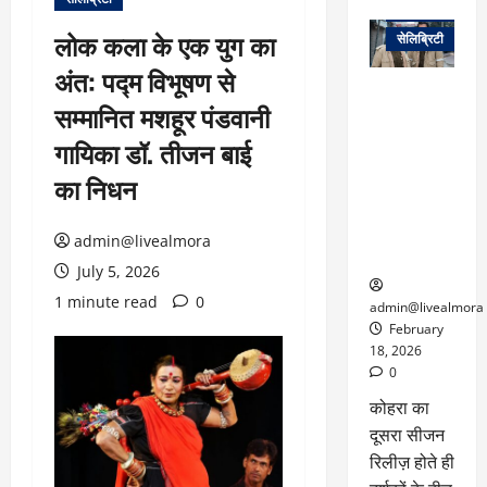
वेब स्टोरीज
लोक कला के एक युग का
सेलिब्रिटी
अंत: पद्म विभूषण से
ग्लोबल चार्ट में
सम्मानित मशहूर पंडवानी
छाई
नेटफ्लिक्स
गायिका डॉ. तीजन बाई
की ‘कोहरा 2’,
का निधन
कहानी और
किरदारों ने
फिर मचाया
admin@livealmora
तहलका
July 5, 2026
1 minute read
0
admin@livealmora
February
18, 2026
0
कोहरा का
दूसरा सीजन
रिलीज़ होते ही