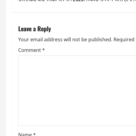
s
t
n
Leave a Reply
a
Your email address will not be published.
Required 
v
Comment
*
i
g
a
t
i
o
Name
*