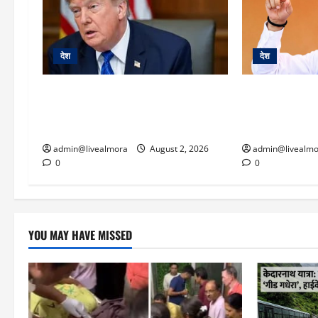
देश
देश
ट्रंप का बड़ा कदम: ‘WW-2 जैसी तैयारी’
NEET विवाद और ज
के बावजूद ईरान पर टाला हमला, बोले-
के बीच बड़ा फेरबदल
‘दुनिया की भलाई के लिए रोका कदम’
प्रधान ने पद से 
admin@livealmora
August 2, 2026
admin@livealmo
0
0
YOU MAY HAVE MISSED