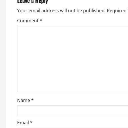
Leave a Reply
a
Your email address will not be published.
Required 
v
Comment
*
i
g
a
t
i
o
Name
*
n
Email
*