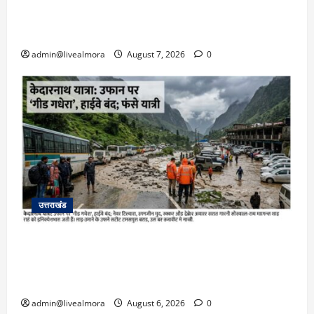
बहादुर बेटी, हमला नाकाम कर बचाई जान; अस्पताल में
भर्ती
admin@livealmora
August 7, 2026
0
उत्तराखंड
​चारधाम यात्रा अपडेट: केदारनाथ हाईवे पर गीड गधेरा
उफान पर, मलबा आने से यातायात ठप; सोनप्रयाग
पार्किंग बनी ‘तालाब’
admin@livealmora
August 6, 2026
0