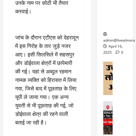
6
उनके नाम पर कोठी भी तैयार
फि
श
के
घोड़ा-खच्चरों
से
ल्म
करवाई।
में
लि
के लिए
1
ऑ
मौ
ए
क्वारंटीन
0
फ
त
अ
सेंटर स्थापित
फी
र
ह
ट
जांच के दौरान एटीएस को देहरादून
क
म
March
ब
admin@livealmora
र
सू
30,
में इस गिरोह के तार जुड़े नजर
र्फ
April 16,
ने
2025
च
ह
2025
0
आए। इसी सिलसिले में सहसपुर
वा
ना
टा
0
और डोईवाला क्षेत्रों में छापेमारी
ले
,
अल्मोड़ा
ई
अल्मोड़ा और 
नि
की गई। यहां से अब्दुल रहमान
या
ग
उत्तराखंड
द
र्दे
त्रा
नामक व्यक्ति को हिरासत में लिया
ई
फीचर
वाय
श
से
विविध
वेब स
गया, जिसे बाद में पूछताछ के लिए
क
प
April
उ
यूपी ले जाया गया। एक अन्य
प
ह
4,
त्त
र
उत्तराखंड
ले
युवती से भी पूछताछ की गई, जो
2025
रा
देश
गं
ज
डोईवाला क्षेत्र की रहने वाली
खं
फीचर
भी
0
रू
वायरल
ड
बताई जा रही है।
र
री
स
ऊ
आ
अ
मा
ध