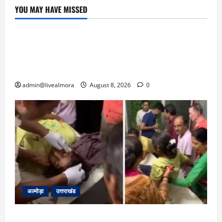
YOU MAY HAVE MISSED
उत्तराखंड
‘उत्तराखंड में जमीन मिलना नाइटमेयर बना’: देर रात
क्रिकेटर ऋषभ पंत ने CM धामी से लगाई गुहार,
मुख्यमंत्री ने दिया यह आश्वासन
admin@livealmora
August 8, 2026
0
अल्मोड़ा
उत्तराखंड
अल्मोड़ा: दराती के दम पर गुलदार से भिड़ी 22 वर्षीय