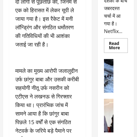
दर्शकों के बीच
दो लोगों से पूछताछ की, जिनमें से
जबरदस्त
एक को हिरासत में लेकर यूपी ले
चर्चा में आ
जाया गया है। इस रैकेट में मनी
गया है।
लॉन्ड्रिंग और संगठित धर्मांतरण
Netflix...
की गतिविधियों की भी आशंका
Read
जताई जा रही है।
Read
More
more
about
ग्लोबल
अल्मोड़ा
चार्ट
अल्मोड़ा और 
में
मामले का मुख्य आरोपी जलालुद्दीन
छाई
उत्तराखंड
द
नेटफ्लिक्स
उर्फ छांगुर बाबा और उसकी करीबी
वायरल
वेब 
की
के
‘कोहरा
सहयोगी नीतू उर्फ नसरीन को
2’,
दा
कहानी
एटीएस ने लखनऊ से गिरफ्तार
र
और
अल्मोड़ा
किरदारों
किया था। प्रारंभिक जांच में
ना
अल्मोड़ा और 
ने
फिर
थ
सामने आया है कि छांगुर बाबा
उत्तराखंड
द
मचाया
पै
वायरल
विव
तहलका
पिछले 15 वर्षों से एक संगठित
वेब स्टोरीज
द
नेटवर्क के जरिये बड़े पैमाने पर
सेलिब्रिटी
ल