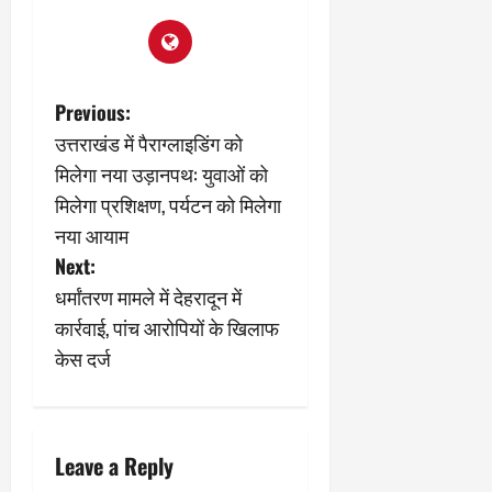
2
घो
री
न
’
षा
क्षा
प
का
ल
र
ट्रे
ने
March
ल
‘
12,
P
March
Previous:
र
लि
2025
11,
उत्तराखंड में पैराग्लाइडिंग को
5
प
2025
o
0
मा
-
मिलेगा नया उड़ानपथ: युवाओं को
0
र्च
सिं
s
मिलेगा प्रशिक्षण, पर्यटन को मिलेगा
को
किं
नया आयाम
?
ग
t
Next:
य
’
श
n
क
धर्मांतरण मामले में देहरादून में
की
र
कार्रवाई, पांच आरोपियों के खिलाफ
a
‘
ने
केस दर्ज
टॉ
वा
v
क्सि
ले
क
गा
i
’
य
से
कों
Leave a Reply
g
1
को