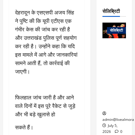
रो
प
चा
म
प
डे
सेलिब्रिटी
देहरादून के एसएसपी अजय सिंह
र
सिं
ट
:
ह
ने पुष्टि की कि यूपी एटीएस एक
जा
March
लो
न
नें
गंभीर केस की जांच कर रही है
31,
सेलिब्रिटी
क
ग
2025
–
और उत्तराखंड पुलिस पूर्ण सहयोग
से
र
ती
वा
कर रही है। उन्होंने कहा कि यदि
0
म
लोक कला के
न
आ
न
एक युग का
इस मामले में आगे और जानकारियां
म
यो
रे
अंत: पद्म
ई
सामने आती हैं, तो कार्रवाई की
ग
गा
विभूषण से
त
जाएगी।
ने
में
सम्मानित
क
पी
रो
मशहूर
2
सी
ज
पंडवानी
9
ए
गा
गायिका डॉ.
ट्रे
फिलहाल जांच जारी है और आने
स
र
तीजन बाई का
नें
मु
वाले दिनों में इस पूरे रैकेट से जुड़े
दे
निधन
र
ख्य
ने
और भी बड़े खुलासे हो
द्द
प
में
admin@livealmora
री
प्र
July 5,
सकते हैं।
March
क्षा
दे
2026
0
27,