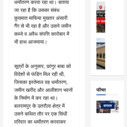
फि
धर्मांतरण करवा रहा था। बताया
मा
अल्मोड़ा
ल्म
र्ग
जा रहा है कि उसका संबंध
अल्मोड़ा और 
नि
खु
उत्तराखंड
द
कुख्यात माफिया मुख्तार अंसारी
र्दे
वायरल
विव
ला
श
गैंग से भी रहा है और उसने जमीन
वेब स्टोरीज
,
क
यु
हि
कब्जे व अवैध संपत्ति कारोबार में
स
व
म
अल्मोड़ा
भी हाथ आजमाया।
नो
क
खं
अल्मोड़ा और 
ज
की
ड
उत्तराखंड
द
मि
इ
वायरल
वेब 
आ
श्रा
ला
उ
ने
सूत्रों के अनुसार, छांगुर बाबा को
गि
ज
त्त
से
विदेशों से फंडिंग मिल रही थी,
र
के
रा
था
फ्ता
दौ
खं
जिसका इस्तेमाल वह धर्मांतरण,
बं
र
रा
ड
फीचर
द
जमीन खरीद और आलीशान भवनों
देश
:
न
:
:
के निर्माण में कर रहा था।
फीचर
मो
ए
रे
9
बलरामपुर के उतरौला क्षेत्र में
ना
म्स
ल
वायरल
कि
लि
ऋ
या
उसने कथित तौर पर एक सिंधी
मी
सा
षि
त्रि
केदारनाथ
में
परिवार का धर्मांतरण करवाकर
को
के
यों
यात्रा के लिए