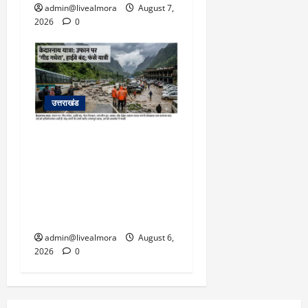
admin@livealmora
August 7,
2026
0
उत्तराखंड
​चारधाम यात्रा अपडेट:
केदारनाथ हाईवे पर गीड गधेरा
उफान पर, मलबा आने से
यातायात ठप; सोनप्रयाग
पार्किंग बनी ‘तालाब’
admin@livealmora
August 6,
2026
0