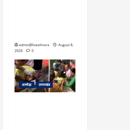
‘उत्तराखंड में जमीन मिलना
नाइटमेयर बना’: देर रात
क्रिकेटर ऋषभ पंत ने CM
धामी से लगाई गुहार, मुख्यमंत्री
ने दिया यह आश्वासन
admin@livealmora
August 8,
2026
0
अल्मोड़ा
उत्तराखंड
अल्मोड़ा: दराती के दम पर
गुलदार से भिड़ी 22 वर्षीय
बहादुर बेटी, हमला नाकाम कर
बचाई जान; अस्पताल में भर्ती