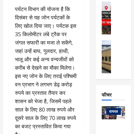
फि
मा
अल्मोड़ा
ल्म
पर्यटन विभाग की योजना है कि
र्ग
अल्मोड़ा और 
नि
खु
उत्तराखंड
द
दिसंबर से यह जोन पर्यटकों के
र्दे
वायरल
विव
ला
लिए खोल दिया जाए। पर्यटक इस
श
वेब स्टोरीज
,
क
यु
35 किलोमीटर लंबे ट्रैक पर
हि
स
व
म
जंगल सफारी का मजा ले सकेंगे,
अल्मोड़ा
नो
क
खं
अल्मोड़ा और 
जहां उन्हें बाघ, गुलदार, हाथी,
ज
की
ड
उत्तराखंड
द
भालू और कई अन्य वन्यजीवों को
मि
इ
वायरल
वेब 
आ
श्रा
ला
उ
करीब से देखने का मौका मिलेगा।
ने
गि
ज
त्त
से
इस नए जोन के लिए तराई पश्चिमी
र
के
रा
था
वन प्रभाग ने लगभग डेढ़ करोड़
फ्ता
दौ
खं
बं
र
रा
रुपये का प्रस्ताव तैयार कर
ड
फीचर
द
देश
:
न
:
शासन को भेजा है, जिसमें पहले
:
फीचर
मो
ए
रे
9
साल के लिए 80 लाख रुपये और
ना
म्स
ल
वायरल
कि
दूसरे साल के लिए 70 लाख रुपये
लि
ऋ
या
मी
सा
षि
त्रि
का बजट प्रस्तावित किया गया
केदारनाथ
में
को
के
यों
यात्रा के लिए