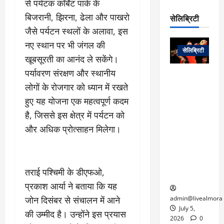
से पर्यटक कॉर्बेट पार्क के
रो
प
चा
म
प
डे
बिजरानी, झिरना, ढेला और पाखरो
सेलिब्रिटी
र
सिं
ट
जैसे पर्यटन स्थलों के अलावा, इस
:
ह
जा
March
लो
न
नए स्थान पर भी जंगल की
नें
31,
सेलिब्रिटी
क
ग
2025
खूबसूरती का आनंद ले सकेंगे।
–
से
र
ती
पर्यावरण संरक्षण और स्थानीय
वा
0
म
लोक कला के
न
लोगों के रोजगार को ध्यान में रखते
आ
न
एक युग का
म
यो
रे
अंत: पद्म
हुए यह योजना एक महत्वपूर्ण कदम
ई
ग
गा
विभूषण से
त
है, जिससे इस क्षेत्र में पर्यटन को
ने
में
सम्मानित
क
और अधिक प्रोत्साहन मिलेगा।
पी
रो
मशहूर
2
सी
ज
पंडवानी
9
ए
गा
गायिका डॉ.
ट्रे
स
र
तीजन बाई का
नें
तराई पश्चिमी के डीएफओ,
मु
दे
निधन
र
प्रकाश आर्या ने बताया कि यह
ख्य
ने
द्द
प
में
जोन दिसंबर से संचालन में आने
admin@livealmora
री
प्र
July 5,
की उम्मीद है। उन्होंने इस प्रयास
March
क्षा
दे
2026
0
27,