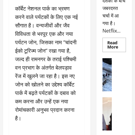
दर्शकों के बीच
कॉर्बेट नेशनल पार्क का भ्रमण
जबरदस्त
चर्चा में आ
करने वाले पर्यटकों के लिए एक नई
गया है।
सौगात है। वन्यजीवों और जैव
Netflix...
विविधता से भरपूर एक और नया
पर्यटन जोन, जिसका नाम “चांदनी
Read
Read
More
ईको टूरिज्म जोन” रखा गया है,
more
about
जल्द ही रामनगर के तराई पश्चिमी
ग्लोबल
अल्मोड़ा
चार्ट
अल्मोड़ा और 
वन प्रभाग के अंतर्गत बेलपड़ाव
में
छाई
उत्तराखंड
द
रेंज में खुलने जा रहा है। इस नए
नेटफ्लिक्स
वायरल
वेब 
की
जोन को खोलने का उद्देश्य कॉर्बेट
के
‘कोहरा
2’,
दा
पार्क में बढ़ते पर्यटकों के दबाव को
कहानी
र
और
अल्मोड़ा
कम करना और उन्हें एक नया
किरदारों
ना
अल्मोड़ा और 
ने
रोमांचकारी अनुभव प्रदान करना
फिर
थ
उत्तराखंड
द
मचाया
पै
वायरल
विव
है।
तहलका
वेब स्टोरीज
द
सेलिब्रिटी
ल