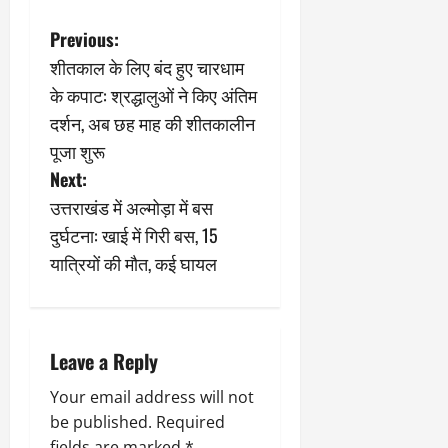
9
दि
P
मा
Previous:
खा
र्च
या
शीतकाल के लिए बंद हुए चारधाम
o
को
आ
के कपाट: श्रद्धालुओं ने किए अंतिम
हो
ई
s
दर्शन, अब छह माह की शीतकालीन
गी
ना
सी
,
पूजा शुरू
t
धी
ब
Next:
ट
ता
n
उत्तराखंड में अल्मोड़ा में बस
क्क
या
दुर्घटना: खाई में गिरी बस, 15
र
इ
a
से
यात्रियों की मौत, कई घायल
क
February
v
ला
21,
2026
का
i
अ
Leave a Reply
0
प
g
मा
Your email address will not
a
न
be published.
Required
fields are marked
*