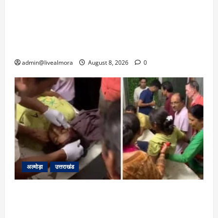
‘उत्तराखंड में जमीन मिलना नाइटमेयर बना’: देर रात
क्रिकेटर ऋषभ पंत ने CM धामी से लगाई गुहार,
मुख्यमंत्री ने दिया यह आश्वासन
admin@livealmora
August 8, 2026
0
अल्मोड़ा
उत्तराखंड
अल्मोड़ा: दराती के दम पर गुलदार से भिड़ी 22 वर्षीय
बहादुर बेटी, हमला नाकाम कर बचाई जान; अस्पताल में