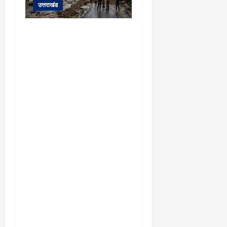
उत्तराखंड
यहाँ पिथौरागढ़ (उत्तराखंड) में
हो रही भारी बारिश, भूस्खलन
और नदियों के जलस्तर बढ़ने
से जुड़ी संपूर्ण जानकारी के
आधार पर तैयार की गई एक
विस्तृत और मौलिक समाचार
रिपोर्ट (News Article) दी गई
है: ​उत्तराखंड: पिथौरागढ़ में
कुदरत का कहर, मूसलाधार
बारिश से उफान पर काली
नदी; भूस्खलन से चीन सीमा से
संपर्क टूटा ​विशेष रिपोर्ट |
पिथौरागढ़ (उत्तराखंड) ​सीमांत
जनपद पिथौरागढ़ में आफत की