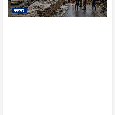
उत्तराखंड
यहाँ पिथौरागढ़ (उत्तराखंड) में हो रही भारी बारिश,
भूस्खलन और नदियों के जलस्तर बढ़ने से जुड़ी संपूर्ण
जानकारी के आधार पर तैयार की गई एक विस्तृत और
मौलिक समाचार रिपोर्ट (News Article) दी गई है: ​
उत्तराखंड: पिथौरागढ़ में कुदरत का कहर, मूसलाधार
बारिश से उफान पर काली नदी; भूस्खलन से चीन सीमा से
संपर्क टूटा ​विशेष रिपोर्ट | पिथौरागढ़ (उत्तराखंड) ​सीमांत
जनपद पिथौरागढ़ में आफत की बारिश का सिलसिला
थमने का नाम नहीं ले रहा है। लगातार हो रही मूसलाधार
बारिश के चलते क्षेत्र की नदियां और नाले रौद्र रूप
धारण कर चुके हैं, वहीं पहाड़ों से लगातार गिर रहे मलबे ने
जनजीवन को पूरी तरह से अस्त-व्यस्त कर दिया है।
सामरिक दृष्टि से अत्यंत महत्वपूर्ण चीन सीमा को भारत के