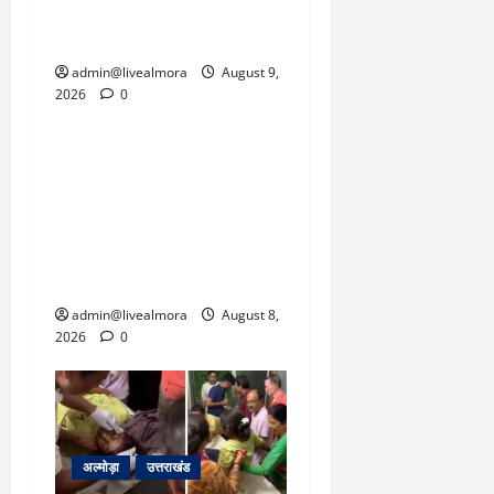
कनेक्टिविटी को जल्द से जल्द
बहाल करने का दबाव है।
admin@livealmora
August 9,
2026
0
उत्तराखंड
‘उत्तराखंड में जमीन मिलना
नाइटमेयर बना’: देर रात
क्रिकेटर ऋषभ पंत ने CM
धामी से लगाई गुहार, मुख्यमंत्री
ने दिया यह आश्वासन
admin@livealmora
August 8,
2026
0
अल्मोड़ा
उत्तराखंड