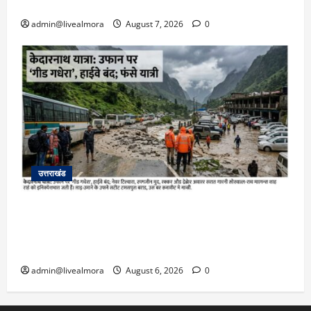
भर्ती
admin@livealmora
August 7, 2026
0
उत्तराखंड
​चारधाम यात्रा अपडेट: केदारनाथ हाईवे पर गीड गधेरा
उफान पर, मलबा आने से यातायात ठप; सोनप्रयाग
पार्किंग बनी ‘तालाब’
admin@livealmora
August 6, 2026
0