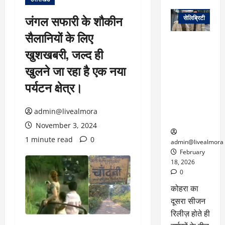
वेब स्टोरीज
जंगल सफारी के शौकीन
सेलिब्रिटी
सैलानियों के लिए
ग्लोबल चार्ट में
खुशखबरी, जल्द ही
छाई
नेटफ्लिक्स
खुलने जा रहा है एक नया
की ‘कोहरा 2’,
पर्यटन क्षेत्र।
कहानी और
किरदारों ने
फिर मचाया
admin@livealmora
तहलका
November 3, 2024
1 minute read
0
admin@livealmora
February
18, 2026
0
कोहरा का
दूसरा सीजन
रिलीज़ होते ही