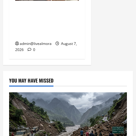
अल्मोड़ा: दराती के दम पर
गुलदार से भिड़ी 22 वर्षीय
बहादुर बेटी, हमला नाकाम कर
बचाई जान; अस्पताल में भर्ती
admin@livealmora
August 7,
2026
0
YOU MAY HAVE MISSED