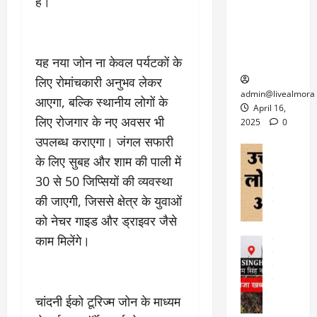
6
है।
फि
श
के
घोड़ा-खच्चरों
से
ल्म
में
लि
के लिए
1
ऑ
मौ
ए
क्वारंटीन
0
फ
त
अ
सेंटर स्थापित
यह नया जोन ना केवल पर्यटकों के
फी
र
ह
ट
लिए रोमांचकारी अनुभव लेकर
क
म
March
ब
admin@livealmora
आएगा, बल्कि स्थानीय लोगों के
र
सू
30,
र्फ
April 16,
ने
2025
च
लिए रोजगार के नए अवसर भी
ह
2025
0
वा
ना
टा
उपलब्ध कराएगा। जंगल सफारी
0
ले
,
अल्मोड़ा
ई
के लिए सुबह और शाम की पाली में
अल्मोड़ा और 
नि
या
ग
उत्तराखंड
द
30 से 50 जिप्सियों की व्यवस्था
र्दे
त्रा
ई
फीचर
वाय
श
से
की जाएगी, जिससे क्षेत्र के युवाओं
विविध
वेब स
क
प
को नेचर गाइड और ड्राइवर जैसे
April
उ
प
ह
4,
त्त
काम मिलेंगे।
र
उत्तराखंड
ले
2025
रा
देश
गं
ज
खं
फीचर
भी
0
रू
वायरल
ड
र
री
स
ऊ
चांदनी ईको टूरिज्म जोन के माध्यम
आ
अ
मा
ध