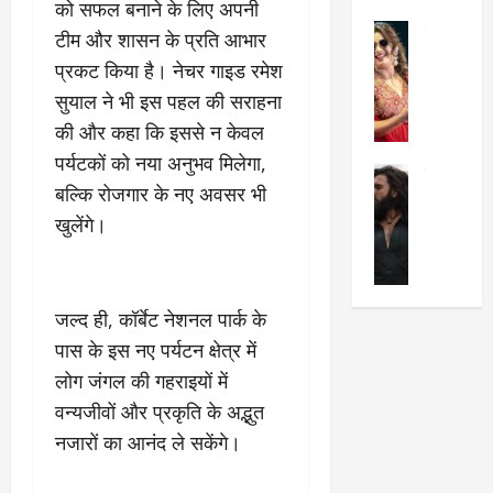
को सफल बनाने के लिए अपनी
का
श
2025
सेलिब्रिटी
ए
में
टीम और शासन के प्रति आभार
मे
क
चौ
0
प्रकट किया है। नेचर गाइड रमेश
ह
पे
थे
सुयाल ने भी इस पहल की सराहना
न
प
नं
की और कहा कि इससे न केवल
त
र
ब
न
र
र
पर्यटकों को नया अनुभव मिलेगा,
सेलिब्रिटी
हीं
द्द
प
बल्कि रोजगार के नए अवसर भी
र
की
कि
र
खुलेंगे।
ण
तो
या
,
वी
मं
,
ज
र
च
जा
ल्द
सिं
प
नें
प
जल्द ही, कॉर्बेट नेशनल पार्क के
ह
र
अ
हुं
की
पास के इस नए पर्यटन क्षेत्र में
क्यों
ब
चे
‘
?
क
गा
लोग जंगल की गहराइयों में
धु
’
ब
ती
वन्यजीवों और प्रकृति के अद्भुत
रं
:
हो
स
नजारों का आनंद ले सकेंगे।
ध
श्रे
गी
रे
र
या
प
स्था