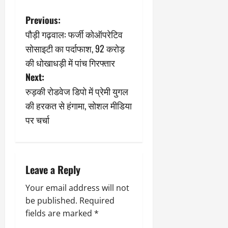
2
घो
री
न
’
षा
क्षा
प
P
Previous:
का
ल
र
पौड़ी गढ़वाल: फर्जी कोऑपरेटिव
ट्रे
ने
March
o
ल
‘
सोसाइटी का पर्दाफाश, 92 करोड़
12,
March
र
लि
2025
11,
s
की धोखाधड़ी में पांच गिरफ्तार
5
प
2025
Next:
0
मा
-
t
0
र्च
रुड़की रोडवेज डिपो में प्रेमी युगल
सिं
को
किं
n
की हरकत से हंगामा, सोशल मीडिया
?
ग
पर चर्चा
य
a
’
श
क
v
की
र
‘
ने
i
Leave a Reply
टॉ
वा
क्सि
ले
g
Your email address will not
क
गा
be published.
Required
’
य
a
से
fields are marked
*
कों
1
को