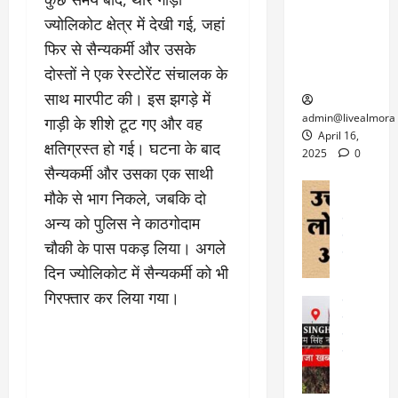
6
फि
श
के
घोड़ा-खच्चरों
से
ज्योलिकोट क्षेत्र में देखी गई, जहां
ल्म
में
लि
के लिए
1
फिर से सैन्यकर्मी और उसके
ऑ
मौ
ए
क्वारंटीन
0
फ
त
अ
दोस्तों ने एक रेस्टोरेंट संचालक के
सेंटर स्थापित
फी
र
ह
ट
साथ मारपीट की। इस झगड़े में
क
म
March
ब
admin@livealmora
गाड़ी के शीशे टूट गए और वह
र
सू
30,
र्फ
April 16,
क्षतिग्रस्त हो गई। घटना के बाद
ने
2025
च
ह
2025
0
वा
ना
सैन्यकर्मी और उसका एक साथी
टा
0
ले
,
अल्मोड़ा
ई
मौके से भाग निकले, जबकि दो
अल्मोड़ा और 
नि
या
ग
अन्य को पुलिस ने काठगोदाम
उत्तराखंड
द
र्दे
त्रा
ई
फीचर
वाय
श
चौकी के पास पकड़ लिया। अगले
से
विविध
वेब स
क
प
दिन ज्योलिकोट में सैन्यकर्मी को भी
April
उ
प
ह
4,
गिरफ्तार कर लिया गया।
त्त
र
उत्तराखंड
ले
2025
रा
देश
गं
ज
खं
फीचर
भी
0
रू
वायरल
ड
र
री
स
ऊ
आ
अ
मा
ध