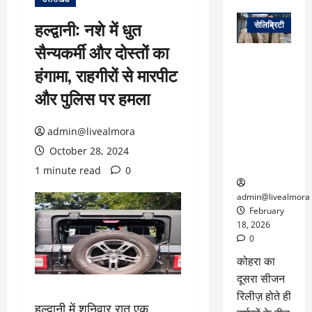
वेब स्टोरीज
हल्द्वानी: नशे में धुत
सेलिब्रिटी
सैन्यकर्मी और दोस्तों का
ग्लोबल चार्ट में
हंगामा, राहगीरों से मारपीट
छाई
नेटफ्लिक्स
और पुलिस पर हमला
की ‘कोहरा 2’,
कहानी और
admin@livealmora
किरदारों ने
फिर मचाया
October 28, 2024
तहलका
1 minute read
0
admin@livealmora
February
18, 2026
0
कोहरा का
दूसरा सीजन
रिलीज़ होते ही
हल्द्वानी में शनिवार रात एक