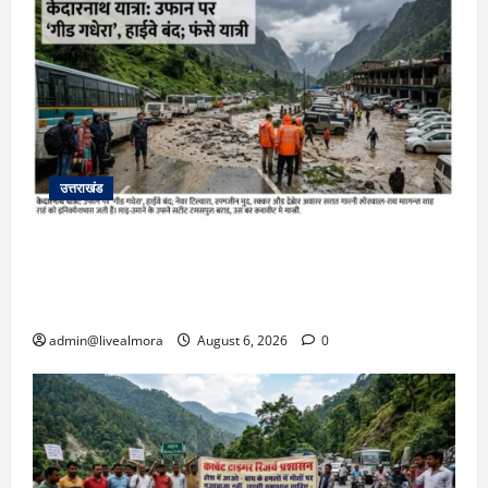
उत्तराखंड
​चारधाम यात्रा अपडेट: केदारनाथ हाईवे पर गीड गधेरा
उफान पर, मलबा आने से यातायात ठप; सोनप्रयाग
पार्किंग बनी ‘तालाब’
admin@livealmora
August 6, 2026
0