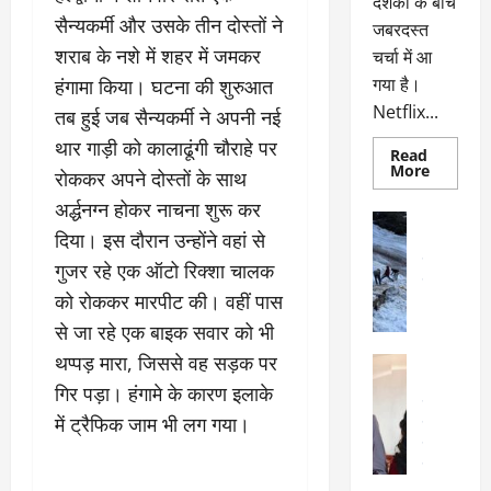
दर्शकों के बीच
सैन्यकर्मी और उसके तीन दोस्तों ने
जबरदस्त
शराब के नशे में शहर में जमकर
चर्चा में आ
गया है।
हंगामा किया। घटना की शुरुआत
Netflix...
तब हुई जब सैन्यकर्मी ने अपनी नई
थार गाड़ी को कालाढूंगी चौराहे पर
Read
Read
More
रोककर अपने दोस्तों के साथ
more
about
अर्द्धनग्न होकर नाचना शुरू कर
ग्लोबल
अल्मोड़ा
चार्ट
दिया। इस दौरान उन्होंने वहां से
अल्मोड़ा और 
में
छाई
उत्तराखंड
द
गुजर रहे एक ऑटो रिक्शा चालक
नेटफ्लिक्स
वायरल
वेब 
की
को रोककर मारपीट की। वहीं पास
के
‘कोहरा
2’,
दा
से जा रहे एक बाइक सवार को भी
कहानी
र
और
थप्पड़ मारा, जिससे वह सड़क पर
अल्मोड़ा
किरदारों
ना
अल्मोड़ा और 
ने
गिर पड़ा। हंगामे के कारण इलाके
फिर
थ
उत्तराखंड
द
मचाया
में ट्रैफिक जाम भी लग गया।
पै
वायरल
विव
तहलका
वेब स्टोरीज
द
सेलिब्रिटी
ल