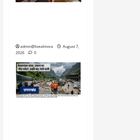
अल्मोड़ा: दराती के दम पर
गुलदार से भिड़ी 22 वर्षीय
बहादुर बेटी, हमला नाकाम कर
बचाई जान; अस्पताल में भर्ती
admin@livealmora
August 7,
2026
0
उत्तराखंड
​चारधाम यात्रा अपडेट:
केदारनाथ हाईवे पर गीड गधेरा
उफान पर, मलबा आने से
यातायात ठप; सोनप्रयाग