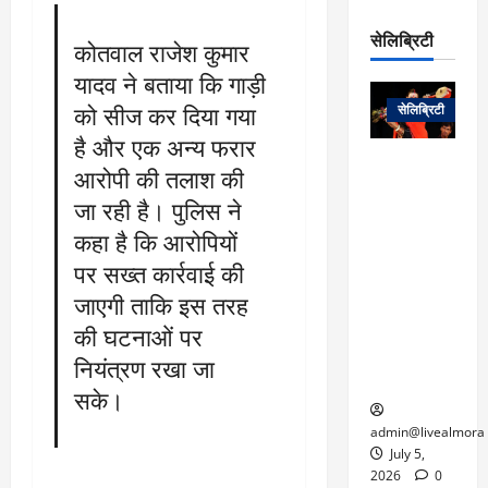
रो
प
चा
म
प
डे
सेलिब्रिटी
र
सिं
कोतवाल राजेश कुमार
ट
:
ह
यादव ने बताया कि गाड़ी
जा
March
लो
न
नें
31,
को सीज कर दिया गया
सेलिब्रिटी
क
ग
2025
–
से
र
है और एक अन्य फरार
ती
वा
0
म
लोक कला के
आरोपी की तलाश की
न
आ
न
एक युग का
म
जा रही है। पुलिस ने
यो
रे
अंत: पद्म
ई
ग
कहा है कि आरोपियों
गा
विभूषण से
त
ने
में
सम्मानित
पर सख्त कार्रवाई की
क
पी
रो
मशहूर
2
जाएगी ताकि इस तरह
सी
ज
पंडवानी
9
की घटनाओं पर
ए
गा
गायिका डॉ.
ट्रे
स
र
तीजन बाई का
नियंत्रण रखा जा
नें
मु
दे
निधन
र
सके।
ख्य
ने
द्द
प
में
admin@livealmora
री
प्र
July 5,
March
क्षा
दे
2026
0
27,