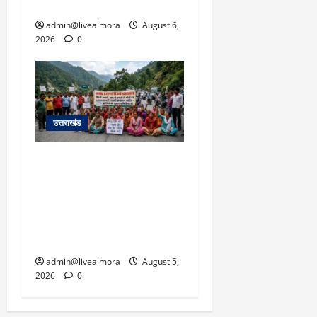
पार्किंग बनी ‘तालाब’
admin@livealmora
August 6,
2026
0
उत्तराखंड
अल्मोड़ा में बाघ के हमले में
नवविवाहिता की मौत से भड़का
जनाक्रोश, मोहान तिराहा पर
सांकेतिक जाम लगाकर
सरकार को दी चेतावनी
admin@livealmora
August 5,
2026
0