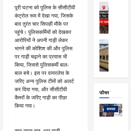
फि
मा
अल्मोड़ा
ल्म
पूरी घटना को पुलिस के सीसीटीवी
र्ग
अल्मोड़ा और 
नि
खु
कंट्रोल रूम में देखा गया, जिसके
उत्तराखंड
द
र्दे
वायरल
विव
ला
बाद तुरंत चार सिपाही मौके पर
श
वेब स्टोरीज
,
पहुंचे। पुलिसकर्मियों को देखकर
क
यु
हि
स
व
आरोपियों ने अपनी गाड़ी लेकर
म
अल्मोड़ा
नो
क
खं
भागने की कोशिश की और पुलिस
अल्मोड़ा और 
ज
की
ड
उत्तराखंड
द
पर गाड़ी चढ़ाने का प्रयास भी
मि
इ
वायरल
वेब 
आ
श्रा
किया, जिससे पुलिसकर्मी बाल-
ला
उ
ने
गि
ज
त्त
बाल बचे। इस पर वायरलेस के
से
र
के
रा
था
जरिए अन्य पुलिस टीमों को अलर्ट
फ्ता
दौ
खं
बं
कर दिया गया, और सीसीटीवी
र
रा
ड
फीचर
द
देश
:
न
:
कैमरों के जरिए गाड़ी का पीछा
:
फीचर
मो
ए
रे
9
किया गया।
ना
म्स
ल
वायरल
कि
लि
ऋ
या
मी
सा
षि
त्रि
केदारनाथ
में
को
के
यों
कुछ समय बाद, थार गाड़ी
यात्रा के लिए