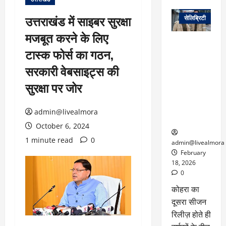
वेब स्टोरीज
उत्तराखंड में साइबर सुरक्षा
सेलिब्रिटी
मजबूत करने के लिए
ग्लोबल चार्ट में
टास्क फोर्स का गठन,
छाई
नेटफ्लिक्स
सरकारी वेबसाइट्स की
की ‘कोहरा 2’,
सुरक्षा पर जोर
कहानी और
किरदारों ने
फिर मचाया
admin@livealmora
तहलका
October 6, 2024
1 minute read
0
admin@livealmora
February
18, 2026
0
कोहरा का
दूसरा सीजन
रिलीज़ होते ही