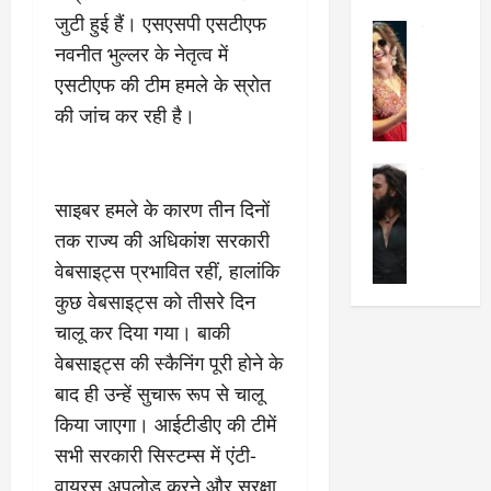
का
श
जुटी हुई हैं। एसएसपी एसटीएफ
2025
सेलिब्रिटी
ए
में
नवनीत भुल्लर के नेतृत्व में
मे
क
चौ
0
ह
एसटीएफ की टीम हमले के स्रोत
पे
थे
न
प
नं
की जांच कर रही है।
त
र
ब
न
र
र
सेलिब्रिटी
हीं
द्द
प
र
की
कि
र
साइबर हमले के कारण तीन दिनों
ण
तो
या
,
तक राज्य की अधिकांश सरकारी
वी
मं
,
ज
वेबसाइट्स प्रभावित रहीं, हालांकि
र
च
जा
ल्द
सिं
प
कुछ वेबसाइट्स को तीसरे दिन
नें
प
ह
र
अ
हुं
चालू कर दिया गया। बाकी
की
क्यों
ब
चे
वेबसाइट्स की स्कैनिंग पूरी होने के
‘
?
क
गा
बाद ही उन्हें सुचारू रूप से चालू
धु
’
ब
ती
रं
:
हो
किया जाएगा। आईटीडीए की टीमें
स
ध
श्रे
गी
रे
सभी सरकारी सिस्टम्स में एंटी-
र
या
प
स्था
वायरस अपलोड करने और सुरक्षा