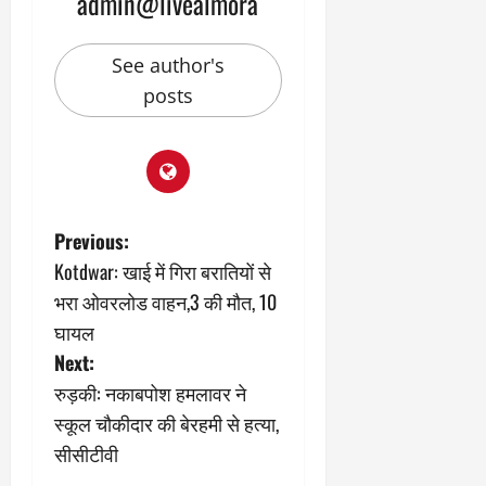
admin@livealmora
9
दि
मा
खा
र्च
See author's
या
को
आ
posts
हो
ई
गी
ना
सी
,
धी
ब
ट
ता
क्क
या
P
Previous:
र
इ
Kotdwar: खाई में गिरा बरातियों से
से
o
भरा ओवरलोड वाहन,3 की मौत, 10
क
February
s
ला
21,
घायल
2026
का
Next:
t
अ
0
रुड़की: नकाबपोश हमलावर ने
प
n
स्कूल चौकीदार की बेरहमी से हत्या,
मा
न
सीसीटीवी
a