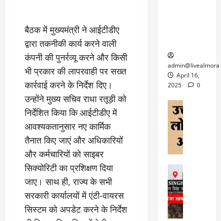
6
फि
श
के
घोड़ा-खच्चरों
से
ल्म
में
लि
के लिए
1
ऑ
मौ
बैठक में मुख्यमंत्री ने आईटीडीए
ए
क्वारंटीन
0
फ
त
अ
सेंटर स्थापित
द्वारा तकनीकी कार्य करने वाली
फी
र
ह
ट
कंपनी की पुनर्रव्यू करने और किसी
क
म
March
ब
admin@livealmora
भी प्रकार की लापरवाही पर सख्त
र
सू
30,
र्फ
April 16,
ने
2025
च
कार्रवाई करने के निर्देश दिए।
ह
2025
0
वा
ना
टा
उन्होंने मुख्य सचिव राधा रतूड़ी को
0
ले
,
अल्मोड़ा
ई
निर्देशित किया कि आईटीडीए में
अल्मोड़ा और 
नि
या
ग
उत्तराखंड
द
आवश्यकतानुसार नए कार्मिक
र्दे
त्रा
ई
फीचर
वाय
श
से
तैनात किए जाएं और अधिकारियों
विविध
वेब स
क
प
और कर्मचारियों को साइबर
April
उ
प
ह
4,
त्त
सिक्योरिटी का प्रशिक्षण दिया
र
उत्तराखंड
ले
2025
रा
देश
गं
जाए। साथ ही, राज्य के सभी
ज
खं
फीचर
भी
0
रू
सरकारी कार्यालयों में एंटी-वायरस
वायरल
ड
र
री
सिस्टम को अपडेट करने के निर्देश
स
ऊ
आ
अ
मा
ध