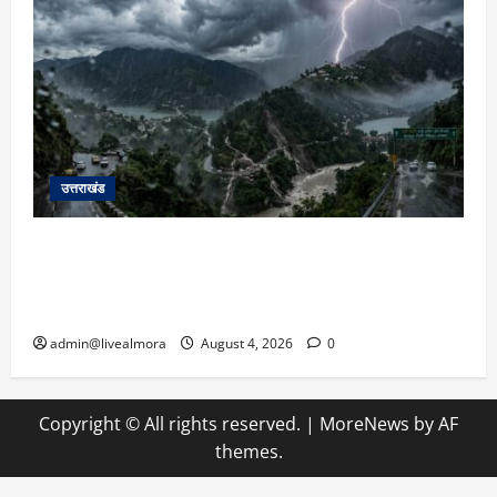
उत्तराखंड
उत्तराखंड में आफत की बारिश: देहरादून, टिहरी, नैनीताल
और बागेश्वर में ‘येलो अलर्ट’, पहाड़ों पर आकाशीय बिजली
गिरने की चेतावनी
admin@livealmora
August 4, 2026
0
Copyright © All rights reserved.
|
MoreNews
by AF
themes.