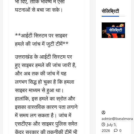
भी दिए, ताकि भविष्य में ऐसी
रो
प
चा
म
प
डे
घटनाओं से बचा जा सके।
सेलिब्रिटी
र
सिं
ट
:
ह
जा
March
लो
न
नें
31,
सेलिब्रिटी
क
ग
2025
**आईटी सिस्टम पर साइबर
–
से
र
ती
हमले की जांच में जुटी टीमें**
वा
0
म
लोक कला के
न
आ
न
एक युग का
म
उत्तराखंड के आईटी सिस्टम पर
यो
रे
अंत: पद्म
ई
हुए साइबर हमले की जांच जारी है,
ग
गा
विभूषण से
त
ने
में
सम्मानित
और अब तक की जांच में यह
क
पी
रो
मशहूर
2
लगभग सिद्ध हो चुका है कि हमला
सी
ज
पंडवानी
9
साइबर माध्यम से हुआ था।
ए
गा
गायिका डॉ.
ट्रे
स
हालांकि, इस हमले का स्रोत और
र
तीजन बाई का
नें
मु
दे
निधन
इसका वास्तविक कारण पता लगाने
र
ख्य
ने
द्द
में समय लग सकता है। जांच में
प
में
admin@livealmora
एसटीएफ और साइबर पुलिस समेत
री
प्र
July 5,
March
क्षा
दे
2026
0
केंद्र सरकार की तकनीकी टीमें भी
27,