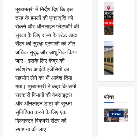
फि
मा
अल्मोड़ा
ल्म
मुख्यमंत्री ने निर्देश दिए कि इस
र्ग
अल्मोड़ा और 
नि
खु
उत्तराखंड
द
तरह के हमलों की पुनरावृत्ति को
र्दे
वायरल
विव
ला
रोकने और ऑनलाइन प्लेटफॉर्म की
श
वेब स्टोरीज
,
क
यु
सुरक्षा के लिए राज्य के स्टेट डाटा
हि
स
व
म
सेंटर की सुरक्षा प्रणाली को और
अल्मोड़ा
नो
क
खं
अल्मोड़ा और 
अधिक सुदृढ़ और आधुनिक किया
ज
की
ड
उत्तराखंड
द
जाए। इसके लिए केंद्र की
मि
इ
वायरल
वेब 
आ
श्रा
ला
उ
सर्वश्रेष्ठ आईटी एजेंसियों का
ने
गि
ज
त्त
से
सहयोग लेने का भी आदेश दिया
र
के
रा
था
गया। मुख्यमंत्री ने कहा कि सभी
फ्ता
दौ
खं
बं
र
रा
सरकारी विभागों की वेबसाइट्स
ड
फीचर
द
देश
:
न
:
और ऑनलाइन डाटा की सुरक्षा
:
फीचर
मो
ए
रे
9
सुनिश्चित करने के लिए एक
ना
म्स
ल
वायरल
कि
डिजास्टर रिकवरी सेंटर की
लि
ऋ
या
मी
सा
षि
त्रि
स्थापना की जाए।
केदारनाथ
में
को
के
यों
यात्रा के लिए