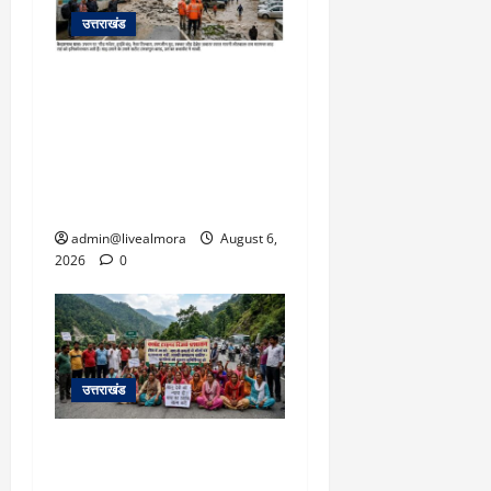
उत्तराखंड
​चारधाम यात्रा अपडेट:
केदारनाथ हाईवे पर गीड गधेरा
उफान पर, मलबा आने से
यातायात ठप; सोनप्रयाग
पार्किंग बनी ‘तालाब’
admin@livealmora
August 6,
2026
0
उत्तराखंड
अल्मोड़ा में बाघ के हमले में
नवविवाहिता की मौत से भड़का