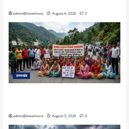
पार्किंग बनी ‘तालाब’
admin@livealmora
August 6, 2026
0
उत्तराखंड
अल्मोड़ा में बाघ के हमले में नवविवाहिता की मौत से भड़का
जनाक्रोश, मोहान तिराहा पर सांकेतिक जाम लगाकर
सरकार को दी चेतावनी
admin@livealmora
August 5, 2026
0