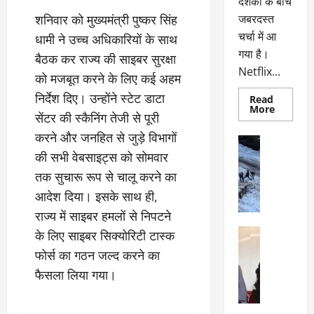
दर्शकों के बीच
शनिवार को मुख्यमंत्री पुष्कर सिंह
जबरदस्त
चर्चा में आ
धामी ने उच्च अधिकारियों के साथ
गया है।
बैठक कर राज्य की साइबर सुरक्षा
Netflix...
को मजबूत करने के लिए कई अहम
निर्देश दिए। उन्होंने स्टेट डाटा
Read
Read
More
सेंटर की स्कैनिंग तेजी से पूरी
more
about
करने और जनहित से जुड़े विभागों
ग्लोबल
अल्मोड़ा
चार्ट
अल्मोड़ा और 
की सभी वेबसाइट्स को सोमवार
में
छाई
उत्तराखंड
द
तक सुचारू रूप से चालू करने का
नेटफ्लिक्स
वायरल
वेब 
की
आदेश दिया। इसके साथ ही,
के
‘कोहरा
2’,
दा
राज्य में साइबर हमलों से निपटने
कहानी
र
और
अल्मोड़ा
के लिए साइबर सिक्योरिटी टास्क
किरदारों
ना
अल्मोड़ा और 
ने
फोर्स का गठन जल्द करने का
फिर
थ
उत्तराखंड
द
मचाया
पै
वायरल
विव
फैसला लिया गया।
तहलका
वेब स्टोरीज
द
सेलिब्रिटी
ल