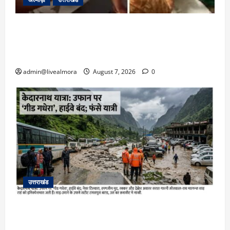
अल्मोड़ा: दराती के दम पर गुलदार से भिड़ी 22 वर्षीय
बहादुर बेटी, हमला नाकाम कर बचाई जान; अस्पताल में
भर्ती
admin@livealmora
August 7, 2026
0
उत्तराखंड
​चारधाम यात्रा अपडेट: केदारनाथ हाईवे पर गीड गधेरा
उफान पर, मलबा आने से यातायात ठप; सोनप्रयाग