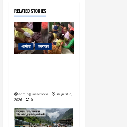
RELATED STORIES
अल्मोड़ा
उत्तराखंड
अल्मोड़ा: दराती के दम पर
गुलदार से भिड़ी 22 वर्षीय
बहादुर बेटी, हमला नाकाम कर
बचाई जान; अस्पताल में भर्ती
admin@livealmora
August 7,
2026
0