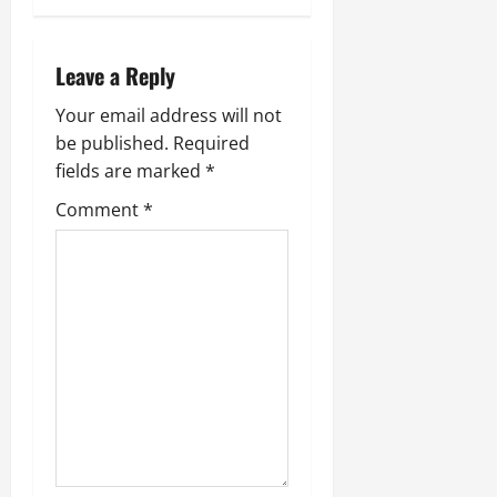
March
v
5,
2026
i
Leave a Reply
0
g
Your email address will not
be published.
Required
a
fields are marked
*
t
Comment
*
i
o
n