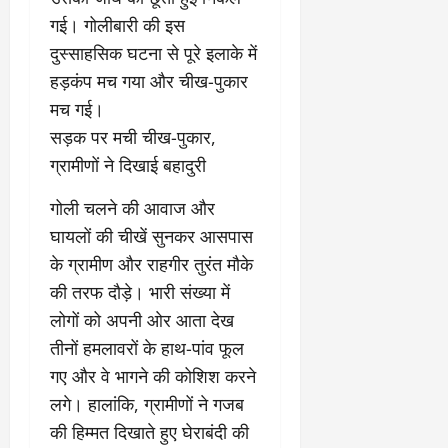
2
घो
री
न
’
षा
गई। गोलीबारी की इस
क्षा
प
का
ल
र
दुस्साहसिक घटना से पूरे इलाके में
ट्रे
ने
March
हड़कंप मच गया और चीख-पुकार
ल
‘
12,
March
मच गई।
र
लि
2025
11,
5
प
​सड़क पर मची चीख-पुकार,
2025
0
मा
-
ग्रामीणों ने दिखाई बहादुरी
0
र्च
सिं
को
किं
​गोली चलने की आवाज और
?
ग
घायलों की चीखें सुनकर आसपास
य
’
के ग्रामीण और राहगीर तुरंत मौके
श
क
की
र
की तरफ दौड़े। भारी संख्या में
‘
ने
लोगों को अपनी ओर आता देख
टॉ
वा
तीनों हमलावरों के हाथ-पांव फूल
क्सि
ले
क
गए और वे भागने की कोशिश करने
गा
’
य
लगे। हालांकि, ग्रामीणों ने गजब
से
कों
की हिम्मत दिखाते हुए घेराबंदी की
1
को