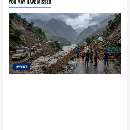
YOU MAY HAVE MISSED
उत्तराखंड
यहाँ पिथौरागढ़ (उत्तराखंड) में हो रही भारी बारिश,
भूस्खलन और नदियों के जलस्तर बढ़ने से जुड़ी संपूर्ण
जानकारी के आधार पर तैयार की गई एक विस्तृत और
मौलिक समाचार रिपोर्ट (News Article) दी गई है: ​
उत्तराखंड: पिथौरागढ़ में कुदरत का कहर, मूसलाधार
बारिश से उफान पर काली नदी; भूस्खलन से चीन सीमा से