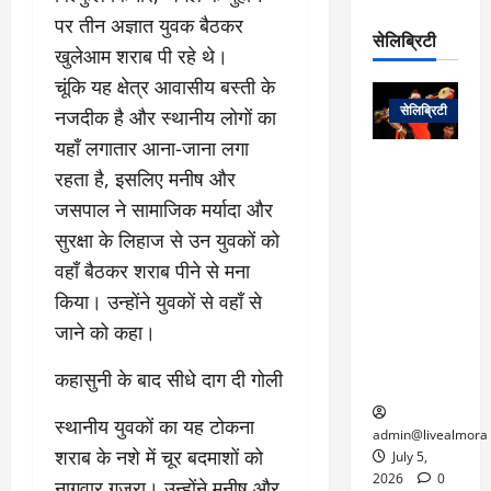
रो
प
चा
म
पर तीन अज्ञात युवक बैठकर
प
डे
सेलिब्रिटी
र
सिं
खुलेआम शराब पी रहे थे।
ट
:
ह
जा
March
​चूंकि यह क्षेत्र आवासीय बस्ती के
लो
न
नें
31,
सेलिब्रिटी
नजदीक है और स्थानीय लोगों का
क
ग
2025
–
से
र
यहाँ लगातार आना-जाना लगा
ती
वा
0
म
लोक कला के
न
रहता है, इसलिए मनीष और
आ
न
एक युग का
म
जसपाल ने सामाजिक मर्यादा और
यो
रे
अंत: पद्म
ई
ग
सुरक्षा के लिहाज से उन युवकों को
गा
विभूषण से
त
ने
में
सम्मानित
वहाँ बैठकर शराब पीने से मना
क
पी
रो
मशहूर
2
किया। उन्होंने युवकों से वहाँ से
सी
ज
पंडवानी
9
जाने को कहा।
ए
गा
गायिका डॉ.
ट्रे
स
र
तीजन बाई का
नें
​कहासुनी के बाद सीधे दाग दी गोली
मु
दे
निधन
र
ख्य
ने
द्द
​स्थानीय युवकों का यह टोकना
प
में
admin@livealmora
री
शराब के नशे में चूर बदमाशों को
प्र
July 5,
March
क्षा
दे
2026
0
नागवार गुजरा। उन्होंने मनीष और
27,