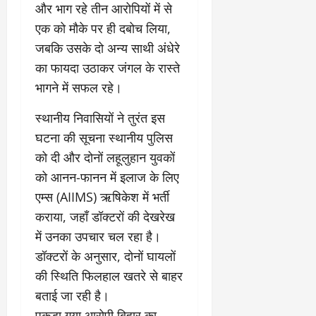
और भाग रहे तीन आरोपियों में से
9
दि
मा
खा
एक को मौके पर ही दबोच लिया,
र्च
या
जबकि उसके दो अन्य साथी अंधेरे
को
आ
का फायदा उठाकर जंगल के रास्ते
हो
ई
भागने में सफल रहे।
गी
ना
सी
,
​स्थानीय निवासियों ने तुरंत इस
धी
ब
ट
ता
घटना की सूचना स्थानीय पुलिस
क्क
या
को दी और दोनों लहूलुहान युवकों
र
इ
को आनन-फानन में इलाज के लिए
से
एम्स (AIIMS) ऋषिकेश में भर्ती
क
February
ला
21,
कराया, जहाँ डॉक्टरों की देखरेख
2026
का
में उनका उपचार चल रहा है।
अ
0
डॉक्टरों के अनुसार, दोनों घायलों
प
मा
की स्थिति फिलहाल खतरे से बाहर
न
बताई जा रही है।
​पकड़ा गया आरोपी बिहार का