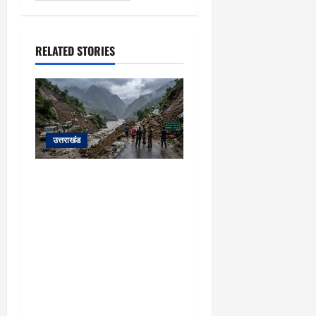
RELATED STORIES
उत्तराखंड
यहाँ पिथौरागढ़ (उत्तराखंड) में
हो रही भारी बारिश, भूस्खलन
और नदियों के जलस्तर बढ़ने
से जुड़ी संपूर्ण जानकारी के
आधार पर तैयार की गई एक
विस्तृत और मौलिक समाचार
रिपोर्ट (News Article) दी गई