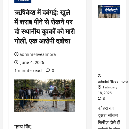
वेब स्टोरीज
ऋषिकेश में दबंगई: खुले
सेलिब्रिटी
में शराब पीने से रोकने पर
ग्लोबल चार्ट में
दो स्थानीय युवकों को मारी
छाई
नेटफ्लिक्स
गोली, एक आरोपी दबोचा
की ‘कोहरा 2’,
कहानी और
admin@livealmora
किरदारों ने
फिर मचाया
June 4, 2026
तहलका
1 minute read
0
admin@livealmora
February
18, 2026
0
कोहरा का
दूसरा सीजन
रिलीज़ होते ही
मुख्य बिंदु: