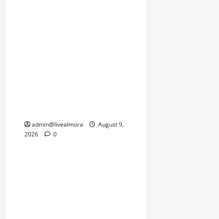
सेना के जवान और प्रशासन
इस समय प्रकृति की इस
दोहरी मार से जूझ रहे हैं, जहां
एक तरफ जनजीवन को पटरी
पर लाने की चुनौती है तो दूसरी
तरफ सामरिक दृष्टि से
महत्वपूर्ण सीमाओं की
कनेक्टिविटी को जल्द से जल्द
बहाल करने का दबाव है।
admin@livealmora
August 9,
2026
0
उत्तराखंड
‘उत्तराखंड में जमीन मिलना
नाइटमेयर बना’: देर रात
क्रिकेटर ऋषभ पंत ने CM
धामी से लगाई गुहार, मुख्यमंत्री
ने दिया यह आश्वासन