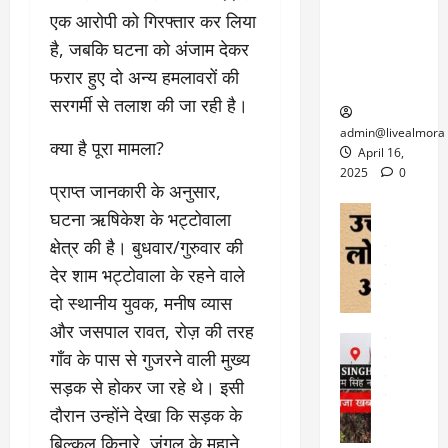
6
फि
श
के
एक आरोपी को गिरफ्तार कर लिया
घोड़ा-खच्चरों
से
ल्म
में
लि
के लिए
1
है, जबकि घटना को अंजाम देकर
ऑ
मौ
ए
क्वारंटीन
0
फरार हुए दो अन्य हमलावरों की
फ
त
अ
सेंटर स्थापित
फी
र
ह
सरगर्मी से तलाश की जा रही है।
ट
क
म
March
ब
admin@livealmora
र
सू
​क्या है पूरा मामला?
30,
र्फ
April 16,
ने
2025
च
ह
2025
0
वा
​प्राप्त जानकारी के अनुसार,
ना
टा
0
ले
,
अल्मोड़ा
घटना ऋषिकेश के भट्टोवाला
ई
अल्मोड़ा और 
नि
या
ग
क्षेत्र की है। बुधवार/गुरुवार की
उत्तराखंड
द
र्दे
त्रा
ई
फीचर
वाय
देर शाम भट्टोवाला के रहने वाले
श
से
विविध
वेब स
क
प
दो स्थानीय युवक, मनीष व्यास
April
उ
प
ह
और जसपाल रावत, रोज़ की तरह
4,
त्त
र
उत्तराखंड
ले
2025
रा
गाँव के पास से गुजरने वाली मुख्य
देश
गं
ज
खं
फीचर
सड़क से होकर जा रहे थे। इसी
भी
0
रू
वायरल
ड
र
री
दौरान उन्होंने देखा कि सड़क के
स
ऊ
आ
अ
बिल्कुल किनारे, जंगल के मुहाने
मा
ध