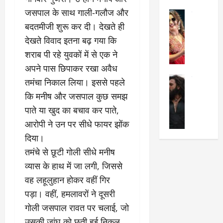
का
श
2025
जसपाल के साथ गाली-गलौज और
सेलिब्रिटी
ए
में
बदतमीजी शुरू कर दी। देखते ही
मे
क
चौ
0
ह
पे
थे
देखते विवाद इतना बढ़ गया कि
न
प
नं
शराब पी रहे युवकों में से एक ने
त
र
ब
अपने पास छिपाकर रखा अवैध
न
र
र
सेलिब्रिटी
हीं
तमंचा निकाल लिया। इससे पहले
द्द
प
र
की
कि
र
कि मनीष और जसपाल कुछ समझ
ण
तो
या
,
पाते या खुद का बचाव कर पाते,
वी
मं
,
ज
आरोपी ने उन पर सीधे फायर झोंक
र
च
जा
ल्द
सिं
प
नें
दिया।
प
ह
र
अ
हुं
​तमंचे से छूटी गोली सीधे मनीष
की
क्यों
ब
चे
व्यास के हाथ में जा लगी, जिससे
‘
?
क
गा
धु
वह लहूलुहान होकर वहीं गिर
’
ब
ती
रं
:
हो
स
पड़ा। वहीं, हमलावरों ने दूसरी
ध
श्रे
गी
रे
गोली जसपाल रावत पर चलाई, जो
र
या
प
स्था
उसकी जांघ को छूती हुई निकल