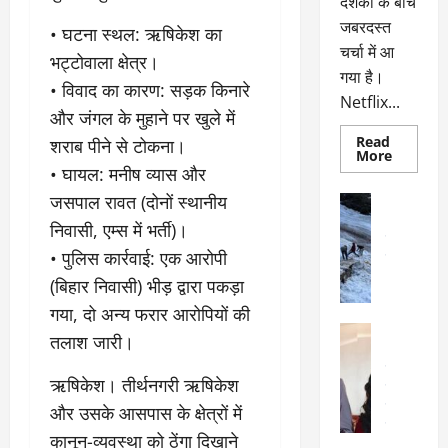
दर्शकों के बीच
जबरदस्त
• ​घटना स्थल: ऋषिकेश का
चर्चा में आ
भट्टोवाला क्षेत्र।
गया है।
• ​विवाद का कारण: सड़क किनारे
Netflix...
और जंगल के मुहाने पर खुले में
Read
शराब पीने से टोकना।
Read
More
more
• ​घायल: मनीष व्यास और
about
ग्लोबल
जसपाल रावत (दोनों स्थानीय
अल्मोड़ा
चार्ट
अल्मोड़ा और 
में
निवासी, एम्स में भर्ती)।
छाई
उत्तराखंड
द
नेटफ्लिक्स
• ​पुलिस कार्रवाई: एक आरोपी
वायरल
वेब 
की
के
‘कोहरा
(बिहार निवासी) भीड़ द्वारा पकड़ा
2’,
दा
कहानी
गया, दो अन्य फरार आरोपियों की
र
और
अल्मोड़ा
किरदारों
तलाश जारी।
ना
अल्मोड़ा और 
ने
फिर
थ
उत्तराखंड
द
मचाया
​ऋषिकेश। तीर्थनगरी ऋषिकेश
पै
वायरल
विव
तहलका
वेब स्टोरीज
द
और उसके आसपास के क्षेत्रों में
सेलिब्रिटी
ल
कानून-व्यवस्था को ठेंगा दिखाने