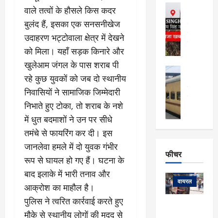
फि
मा
अल्मोड़ा
वाले तत्वों के हौसले किस कदर
ल्म
र्ग
अल्मोड़ा और 
नि
बुलंद हैं, इसका एक सनसनीखेज
खु
उत्तराखंड
द
र्दे
वायरल
विव
ला
उदाहरण भट्टोवाला क्षेत्र में देखने
श
वेब स्टोरीज
,
को मिला। यहाँ सड़क किनारे और
क
यु
हि
स
व
खुलेआम जंगल के पास शराब पी
म
अल्मोड़ा
नो
क
रहे कुछ युवकों को जब दो स्थानीय
खं
अल्मोड़ा और 
ज
की
ड
उत्तराखंड
द
निवासियों ने सामाजिक जिम्मेदारी
मि
इ
वायरल
वेब 
आ
निभाते हुए टोका, तो शराब के नशे
श्रा
ला
उ
ने
गि
ज
त्त
में धुत बदमाशों ने उन पर सीधे
से
र
के
रा
था
तमंचे से फायरिंग कर दी। इस
फ्ता
दौ
खं
बं
जानलेवा हमले में दो युवक गंभीर
र
रा
ड
फीचर
द
देश
रूप से घायल हो गए हैं। घटना के
:
न
:
:
फीचर
मो
ए
रे
बाद इलाके में भारी तनाव और
9
ना
म्स
ल
वायरल
कि
आक्रोश का माहौल है।
लि
ऋ
या
मी
​पुलिस ने त्वरित कार्रवाई करते हुए
सा
षि
त्रि
केदारनाथ
में
को
के
मौके से स्थानीय लोगों की मदद से
यों
यात्रा के लिए