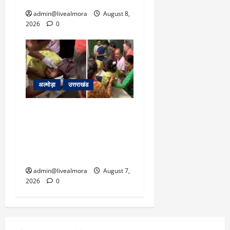
admin@livealmora
August 8,
2026
0
अल्मोड़ा
उत्तराखंड
अल्मोड़ा: दराती के दम पर
गुलदार से भिड़ी 22 वर्षीय
बहादुर बेटी, हमला नाकाम कर
बचाई जान; अस्पताल में भर्ती
admin@livealmora
August 7,
2026
0