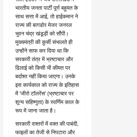
1
को
भारतीय जनता पार्टी पूर्ण बहुमत के
9
दि
साथ सत्ता में आई, तो हाईकमान ने
मा
खा
राज्य की बागडोर मेजर जनरल
र्च
या
को
आ
भुवन चंद्र खंडूड़ी को सौंपी।
हो
ई
मुख्यमंत्री की कुर्सी संभालते ही
गी
ना
उन्होंने साफ कर दिया था कि
सी
,
सरकारी तंत्र में भ्रष्टाचार और
धी
ब
ट
ता
ढिलाई को किसी भी कीमत पर
क्क
या
बर्दाश्त नहीं किया जाएगा। उनके
र
इ
इस कार्यकाल को राज्य के इतिहास
से
में ‘जीरो टॉलरेंस’ (भ्रष्टाचार पर
क
February
ला
21,
शून्य सहिष्णुता) के स्वर्णिम काल के
2026
का
रूप में जाना जाता है।
अ
0
प
​सरकारी दफ्तरों में वक्त की पाबंदी,
मा
फाइलों का तेजी से निपटारा और
न