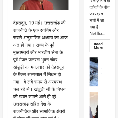
रिलीज़ होते ही
दर्शकों के बीच
जबरदस्त
चर्चा में आ
​देहरादून, 19 मई। उत्तराखंड की
गया है।
राजनीति के एक स्वर्णिम और
Netflix...
सबसे अनुशासित अध्याय का आज
Read
अंत हो गया। राज्य के पूर्व
Read
More
more
मुख्यमंत्री और भारतीय सेना के
about
ग्लोबल
पूर्व मेजर जनरल भुवन चंद्र
अल्मोड़ा
चार्ट
अल्मोड़ा और 
में
खंडूड़ी का मंगलवार को देहरादून
छाई
उत्तराखंड
द
नेटफ्लिक्स
के मैक्स अस्पताल में निधन हो
वायरल
वेब 
की
के
‘कोहरा
गया। वे लंबे समय से अस्वस्थ
2’,
दा
कहानी
चल रहे थे। खंडूड़ी जी के निधन
र
और
अल्मोड़ा
किरदारों
की खबर सामने आते ही पूरे
ना
अल्मोड़ा और 
ने
फिर
थ
उत्तराखंड सहित देश के
उत्तराखंड
द
मचाया
पै
वायरल
विव
तहलका
राजनीतिक और सामाजिक क्षेत्रों
वेब स्टोरीज
द