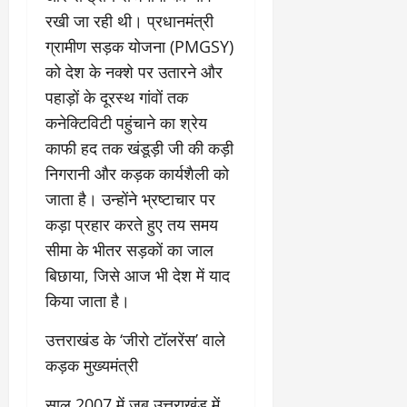
र
या
प
स्था
रखी जा रही थी। प्रधानमंत्री
2
घो
री
न
’
षा
ग्रामीण सड़क योजना (PMGSY)
क्षा
प
का
ल
र
को देश के नक्शे पर उतारने और
ट्रे
ने
March
पहाड़ों के दूरस्थ गांवों तक
ल
‘
12,
March
कनेक्टिविटी पहुंचाने का श्रेय
र
लि
2025
11,
5
प
काफी हद तक खंडूड़ी जी की कड़ी
2025
0
मा
-
निगरानी और कड़क कार्यशैली को
0
र्च
सिं
जाता है। उन्होंने भ्रष्टाचार पर
को
किं
?
कड़ा प्रहार करते हुए तय समय
ग
य
’
सीमा के भीतर सड़कों का जाल
श
क
बिछाया, जिसे आज भी देश में याद
की
र
किया जाता है।
‘
ने
टॉ
वा
​उत्तराखंड के ‘जीरो टॉलरेंस’ वाले
क्सि
ले
क
गा
कड़क मुख्यमंत्री
’
य
से
​साल 2007 में जब उत्तराखंड में
कों