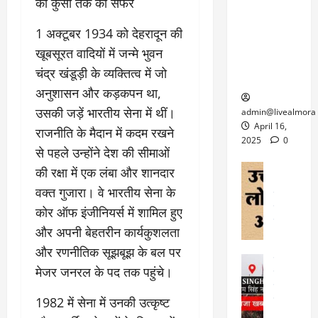
केदारनाथ
में
की कुर्सी तक का सफर
को
के
यों
यात्रा के लिए
6
फि
श
के
घोड़ा-खच्चरों
​1 अक्टूबर 1934 को देहरादून की
से
ल्म
में
लि
के लिए
1
खूबसूरत वादियों में जन्मे भुवन
ऑ
मौ
ए
क्वारंटीन
0
चंद्र खंडूड़ी के व्यक्तित्व में जो
फ
त
अ
सेंटर स्थापित
फी
र
ह
अनुशासन और कड़कपन था,
ट
क
म
March
ब
उसकी जड़ें भारतीय सेना में थीं।
admin@livealmora
र
सू
30,
र्फ
April 16,
राजनीति के मैदान में कदम रखने
ने
2025
च
ह
2025
0
से पहले उन्होंने देश की सीमाओं
वा
ना
टा
0
ले
,
अल्मोड़ा
की रक्षा में एक लंबा और शानदार
ई
अल्मोड़ा और 
नि
या
ग
वक्त गुजारा। वे भारतीय सेना के
उत्तराखंड
द
र्दे
त्रा
ई
फीचर
वाय
कोर ऑफ इंजीनियर्स में शामिल हुए
श
से
विविध
वेब स
क
और अपनी बेहतरीन कार्यकुशलता
प
April
उ
प
ह
और रणनीतिक सूझबूझ के बल पर
4,
त्त
र
उत्तराखंड
ले
2025
मेजर जनरल के पद तक पहुंचे।
रा
देश
गं
ज
खं
फीचर
भी
0
रू
​1982 में सेना में उनकी उत्कृष्ट
वायरल
ड
र
री