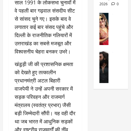
साल 1991 के लोकसभा चुनावों में
March
क्षा
दे
2026
0
27,
वे पहली बार गढ़वाल संसदीय सीट
का
श
2025
सेलिब्रिटी
ए
में
से सांसद चुने गए। इसके बाद वे
मे
क
चौ
0
लगातार कई बार संसद पहुंचे और
ह
पे
थे
दिल्ली के राजनीतिक गलियारों में
न
प
नं
त
र
उत्तराखंड का सबसे मजबूत और
ब
न
र
र
विश्वसनीय चेहरा बनकर उभरे।
सेलिब्रिटी
हीं
द्द
प
र
की
कि
र
​खंडूड़ी जी की प्रशासनिक क्षमता
ण
तो
या
,
को देखते हुए तत्कालीन
वी
मं
,
ज
प्रधानमंत्री अटल बिहारी
र
च
जा
ल्द
सिं
प
नें
प
वाजपेयी ने उन्हें अपनी सरकार में
ह
र
अ
हुं
सड़क परिवहन और राजमार्ग
की
क्यों
ब
चे
मंत्रालय (स्वतंत्र प्रभार) जैसी
‘
?
क
गा
धु
बड़ी जिम्मेदारी सौंपी। यह वही दौर
’
ब
ती
रं
:
हो
स
था जब भारत में आधुनिक सड़कों
ध
श्रे
गी
रे
और राष्ट्रीय राजमार्गों की नींव