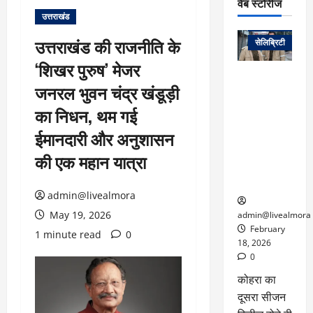
वेब स्टोरीज
उत्तराखंड
वेब स्टोरीज
उत्तराखंड की राजनीति के
सेलिब्रिटी
‘शिखर पुरुष’ मेजर
ग्लोबल चार्ट में
जनरल भुवन चंद्र खंडूड़ी
छाई
नेटफ्लिक्स
का निधन, थम गई
की ‘कोहरा 2’,
ईमानदारी और अनुशासन
कहानी और
किरदारों ने
की एक महान यात्रा
फिर मचाया
तहलका
admin@livealmora
May 19, 2026
admin@livealmora
February
1 minute read
0
18, 2026
0
कोहरा का
दूसरा सीजन