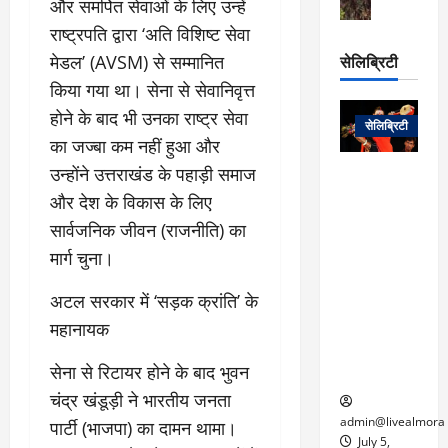
स
ऊ
और समर्पित सेवाओं के लिए उन्हें
आ
अ
मा
ध
रो
प
राष्ट्रपति द्वारा ‘अति विशिष्ट सेवा
चा
म
प
डे
सेलिब्रिटी
मेडल’ (AVSM) से सम्मानित
र
सिं
ट
:
किया गया था। सेना से सेवानिवृत्त
ह
जा
March
लो
न
होने के बाद भी उनका राष्ट्र सेवा
नें
31,
सेलिब्रिटी
क
ग
2025
–
का जज्बा कम नहीं हुआ और
से
र
ती
उन्होंने उत्तराखंड के पहाड़ी समाज
वा
0
म
लोक कला के
न
आ
न
एक युग का
और देश के विकास के लिए
म
यो
रे
अंत: पद्म
सार्वजनिक जीवन (राजनीति) का
ई
ग
गा
विभूषण से
त
मार्ग चुना।
ने
में
सम्मानित
क
पी
रो
मशहूर
2
​अटल सरकार में ‘सड़क क्रांति’ के
सी
ज
पंडवानी
9
महानायक
ए
गा
गायिका डॉ.
ट्रे
स
र
तीजन बाई का
नें
​सेना से रिटायर होने के बाद भुवन
मु
दे
निधन
र
ख्य
ने
चंद्र खंडूड़ी ने भारतीय जनता
द्द
प
में
admin@livealmora
पार्टी (भाजपा) का दामन थामा।
री
प्र
July 5,