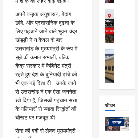
में शोक की लहर दौड़ गई है।
सेलिब्रिटी
ल
फि
मा
अल्मोड़ा
​अपने कड़क अनुशासन, बेदाग
ल्म
र्ग
अल्मोड़ा और 
नि
छवि, और प्रशासनिक दृढ़ता के
खु
उत्तराखंड
द
र्दे
वायरल
विव
ला
लिए पहचाने जाने वाले भुवन चंद्र
श
वेब स्टोरीज
,
खंडूड़ी ने न केवल दो बार
क
यु
हि
उत्तराखंड के मुख्यमंत्री के रूप में
स
व
म
अल्मोड़ा
नो
क
सूबे की कमान संभाली, बल्कि
खं
अल्मोड़ा और 
ज
की
ड
उत्तराखंड
द
केंद्र सरकार में कैबिनेट मंत्री
मि
इ
वायरल
वेब 
आ
रहते हुए देश के बुनियादी ढांचे को
श्रा
ला
उ
ने
गि
ज
भी एक नई दिशा दी। उनके जाने
त्त
से
र
के
रा
से उत्तराखंड ने एक ऐसा जननेता
था
फ्ता
दौ
खं
बं
खो दिया है, जिसकी पहचान सत्ता
र
रा
ड
फीचर
द
देश
के गलियारों से ज्यादा सिद्धांतों की
:
न
:
:
फीचर
मो
ए
रे
चौखट पर मजबूत थी।
9
ना
म्स
ल
वायरल
कि
लि
ऋ
या
​सेना की वर्दी से लेकर मुख्यमंत्री
मी
सा
षि
त्रि