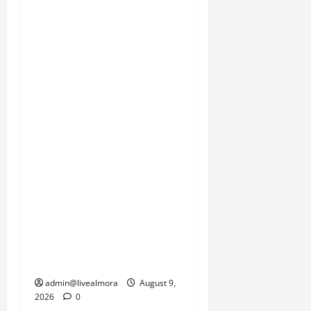
लगातार जारी बारिश के कारण
आने वाले दिनों में भूस्खलन की
घटनाओं में और बढ़ोतरी की
आशंका से इनकार नहीं किया
जा सकता। स्थानीय निवासी,
सेना के जवान और प्रशासन
इस समय प्रकृति की इस
दोहरी मार से जूझ रहे हैं, जहां
एक तरफ जनजीवन को पटरी
पर लाने की चुनौती है तो दूसरी
तरफ सामरिक दृष्टि से
महत्वपूर्ण सीमाओं की
कनेक्टिविटी को जल्द से जल्द
बहाल करने का दबाव है।
admin@livealmora
August 9,
2026
0
उत्तराखंड