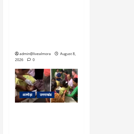
‘उत्तराखंड में जमीन मिलना
नाइटमेयर बना’: देर रात
क्रिकेटर ऋषभ पंत ने CM
धामी से लगाई गुहार, मुख्यमंत्री
ने दिया यह आश्वासन
admin@livealmora
August 8,
2026
0
अल्मोड़ा
उत्तराखंड
अल्मोड़ा: दराती के दम पर
गुलदार से भिड़ी 22 वर्षीय
बहादुर बेटी, हमला नाकाम कर