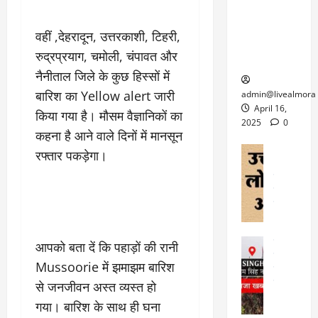
6
फि
श
के
घोड़ा-खच्चरों
से
ल्म
में
लि
के लिए
1
वहीं ,देहरादून, उत्तरकाशी, टिहरी,
ऑ
मौ
ए
क्वारंटीन
0
रुद्रप्रयाग, चमोली, चंपावत और
फ
त
अ
सेंटर स्थापित
फी
र
ह
नैनीताल जिले के कुछ हिस्सों में
ट
क
म
March
ब
बारिश का Yellow alert जारी
admin@livealmora
र
सू
30,
र्फ
April 16,
किया गया है। मौसम वैज्ञानिकों का
ने
2025
च
ह
2025
0
वा
कहना है आने वाले दिनों में मानसून
ना
टा
0
ले
,
अल्मोड़ा
रफ्तार पकड़ेगा।
ई
अल्मोड़ा और 
नि
या
ग
उत्तराखंड
द
र्दे
त्रा
ई
फीचर
वाय
श
से
विविध
वेब स
क
प
April
उ
प
ह
4,
त्त
र
उत्तराखंड
ले
आपको बता दें कि पहाड़ों की रानी
2025
रा
देश
गं
ज
Mussoorie में झमाझम बारिश
खं
फीचर
भी
0
रू
वायरल
ड
से जनजीवन अस्त व्यस्त हो
र
री
स
ऊ
गया। बारिश के साथ ही घना
आ
अ
मा
ध