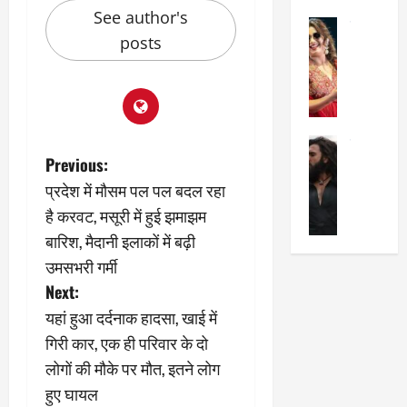
का
श
See author's
2025
सेलिब्रिटी
ए
में
posts
मे
क
चौ
0
ह
पे
थे
न
प
नं
त
र
ब
न
र
र
सेलिब्रिटी
हीं
द्द
प
P
Previous:
र
की
कि
र
ण
प्रदेश में मौसम पल पल बदल रहा
तो
या
,
o
वी
मं
,
ज
है करवट, मसूरी में हुई झमाझम
र
च
जा
ल्द
s
बारिश, मैदानी इलाकों में बढ़ी
सिं
प
नें
प
उमसभरी गर्मी
ह
र
अ
हुं
t
की
क्यों
Next:
ब
चे
‘
?
क
गा
n
यहां हुआ दर्दनाक हादसा, खाई में
धु
’
ब
ती
गिरी कार, एक ही परिवार के दो
रं
:
a
हो
स
लोगों की मौके पर मौत, इतने लोग
ध
श्रे
गी
रे
र
v
या
प
स्था
हुए घायल