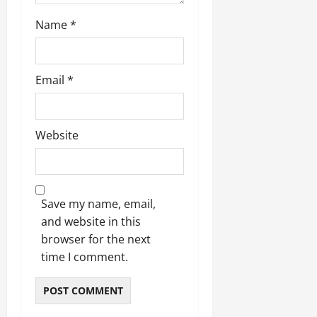
9
दि
Name
*
मा
खा
र्च
या
को
आ
हो
ई
Email
*
गी
ना
सी
,
धी
ब
ट
Website
ता
क्क
या
र
इ
से
क
February
Save my name, email,
ला
21,
and website in this
2026
का
browser for the next
अ
0
time I comment.
प
मा
न