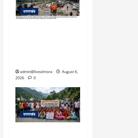
उत्तराखंड
​चारधाम यात्रा अपडेट:
केदारनाथ हाईवे पर गीड गधेरा
उफान पर, मलबा आने से
यातायात ठप; सोनप्रयाग
पार्किंग बनी ‘तालाब’
admin@livealmora
August 6,
2026
0
उत्तराखंड
अल्मोड़ा में बाघ के हमले में