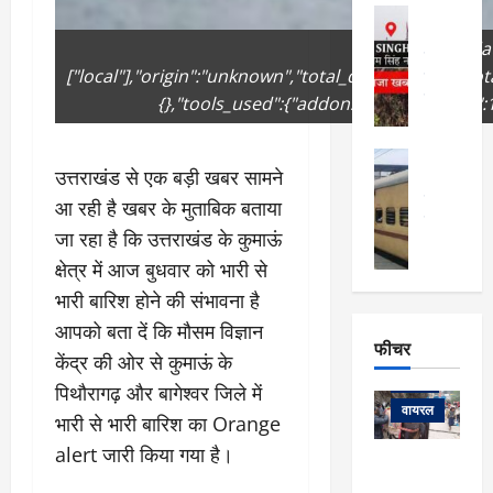
फि
मा
अल्मोड़ा
ल्म
र्ग
अल्मोड़ा और 
नि
{"remix_dat
खु
उत्तराखंड
द
र्दे
["local"],"origin":"unknown","total_draw_time":0,"t
वायरल
विव
ला
श
वेब स्टोरीज
{},"tools_used":{"addons":1,"transform":1}
,
क
यु
हि
स
व
म
अल्मोड़ा
नो
क
उत्तराखंड से एक बड़ी खबर सामने
खं
अल्मोड़ा और 
ज
की
ड
उत्तराखंड
द
आ रही है खबर के मुताबिक बताया
मि
इ
वायरल
वेब 
आ
जा रहा है कि उत्तराखंड के कुमाऊं
श्रा
ला
उ
ने
गि
ज
त्त
क्षेत्र में आज बुधवार को भारी से
से
र
के
रा
था
भारी बारिश होने की संभावना है
फ्ता
दौ
खं
बं
आपको बता दें कि मौसम विज्ञान
र
रा
ड
फीचर
द
देश
केंद्र की ओर से कुमाऊं के
:
न
:
:
फीचर
मो
ए
रे
पिथौरागढ़ और बागेश्वर जिले में
9
ना
म्स
ल
वायरल
कि
भारी से भारी बारिश का Orange
लि
ऋ
या
मी
alert जारी किया गया है।
सा
षि
त्रि
केदारनाथ
में
को
के
यों
यात्रा के लिए