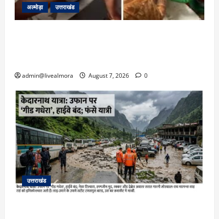
अल्मोड़ा
उत्तराखंड
अल्मोड़ा: दराती के दम पर गुलदार से भिड़ी 22 वर्षीय
बहादुर बेटी, हमला नाकाम कर बचाई जान; अस्पताल में
भर्ती
admin@livealmora
August 7, 2026
0
उत्तराखंड
​चारधाम यात्रा अपडेट: केदारनाथ हाईवे पर गीड गधेरा