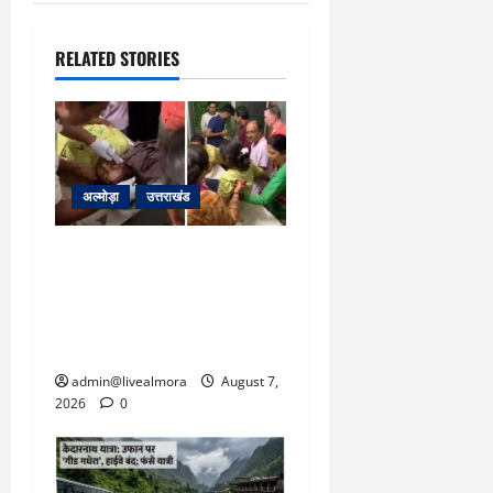
March
5,
RELATED STORIES
2026
0
अल्मोड़ा
उत्तराखंड
अल्मोड़ा: दराती के दम पर
गुलदार से भिड़ी 22 वर्षीय
बहादुर बेटी, हमला नाकाम कर
बचाई जान; अस्पताल में भर्ती
admin@livealmora
August 7,
2026
0