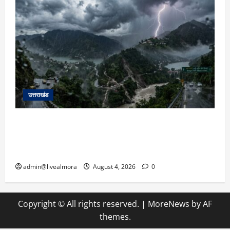
उत्तराखंड
उत्तराखंड में आफत की बारिश: देहरादून, टिहरी, नैनीताल
और बागेश्वर में ‘येलो अलर्ट’, पहाड़ों पर आकाशीय बिजली
गिरने की चेतावनी
admin@livealmora
August 4, 2026
0
Copyright © All rights reserved.
|
MoreNews
by AF
themes.