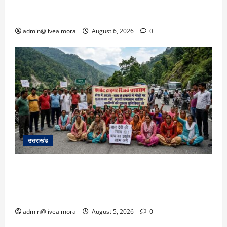
उफान पर, मलबा आने से यातायात ठप; सोनप्रयाग
पार्किंग बनी ‘तालाब’
admin@livealmora
August 6, 2026
0
उत्तराखंड
अल्मोड़ा में बाघ के हमले में नवविवाहिता की मौत से भड़का
जनाक्रोश, मोहान तिराहा पर सांकेतिक जाम लगाकर
सरकार को दी चेतावनी
admin@livealmora
August 5, 2026
0