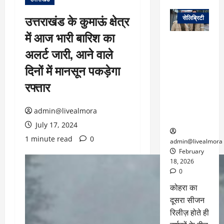
वेब स्टोरीज
उत्तराखंड के कुमाऊं क्षेत्र
सेलिब्रिटी
में आज भारी बारिश का
ग्लोबल चार्ट में
अलर्ट जारी, आने वाले
छाई
नेटफ्लिक्स
दिनों में मानसून पकड़ेगा
की ‘कोहरा 2’,
रफ्तार
कहानी और
किरदारों ने
फिर मचाया
admin@livealmora
तहलका
July 17, 2024
1 minute read
0
admin@livealmora
February
18, 2026
0
कोहरा का
दूसरा सीजन
रिलीज़ होते ही