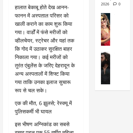
March
क्षा
दे
2026
0
​हालात बेकाबू होते देख आनन-
27,
का
श
2025
फानन में अस्पताल परिसर को
सेलिब्रिटी
ए
में
मे
खाली कराने का काम शुरू किया
क
चौ
0
ह
पे
थे
गया। वार्डों में फंसे मरीजों को
न
प
नं
व्हीलचेयर, स्ट्रेचर और यहां तक
त
र
ब
कि गोद में उठाकर सुरक्षित बाहर
न
र
र
सेलिब्रिटी
हीं
द्द
निकाला गया। कई मरीजों को
प
र
की
कि
र
तुरंत एंबुलेंस के जरिए देहरादून के
ण
तो
या
,
अन्य अस्पतालों में शिफ्ट किया
वी
मं
,
ज
र
गया ताकि उनका इलाज सुचारू
च
जा
ल्द
सिं
प
नें
प
रूप से चल सके।
ह
र
अ
हुं
की
क्यों
ब
चे
​एक की मौत, 6 झुलसे; रेस्क्यू में
‘
?
क
गा
पुलिसकर्मी भी घायल
धु
’
ब
ती
रं
:
हो
स
​इस भीषण अग्निकांड का सबसे
ध
श्रे
गी
रे
दुखद पहलू एक 55 वर्षीय महिला