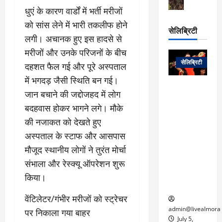
स
ऊ
आ
अ
​धुएं के कारण वार्डों में भर्ती मरीजों
मा
ध
रो
प
चा
म
को सांस लेने में भारी तकलीफ होने
प
डे
सेलिब्रिटी
र
सिं
ट
लगी। अचानक हुए इस हादसे से
:
ह
जा
March
मरीजों और उनके परिजनों के बीच
लो
न
नें
31,
सेलिब्रिटी
क
दहशत फैल गई और पूरे अस्पताल
ग
2025
–
से
र
में भगदड़ जैसी स्थिति बन गई।
ती
वा
0
म
लोक कला के
न
जान बचाने की जद्दोजहद में लोग
आ
न
एक युग का
म
बदहवास होकर भागने लगे। मौके
यो
रे
अंत: पद्म
ई
ग
गा
विभूषण से
की नजाकत को देखते हुए
त
ने
में
सम्मानित
अस्पताल के स्टाफ और आसपास
क
पी
रो
मशहूर
2
मौजूद स्थानीय लोगों ने तुरंत मोर्चा
सी
ज
पंडवानी
9
संभाला और रेस्क्यू ऑपरेशन शुरू
ए
गा
गायिका डॉ.
ट्रे
स
र
तीजन बाई का
किया।
नें
मु
दे
निधन
र
ख्य
ने
​वेंटिलेटर/गंभीर मरीजों को स्ट्रेचर
द्द
प
में
admin@livealmora
पर निकाला गया बाहर
री
प्र
July 5,