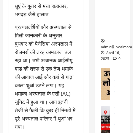
केदारनाथ
में
को
के
यों
​धुएं के गुबार से मचा हाहाकार,
यात्रा के लिए
6
फि
श
के
घोड़ा-खच्चरों
से
भगदड़ जैसे हालात
ल्म
में
लि
के लिए
1
ऑ
मौ
ए
क्वारंटीन
0
​प्रत्यक्षदर्शियों और अस्पताल से
फ
त
अ
सेंटर स्थापित
फी
मिली जानकारी के अनुसार,
र
ह
ट
बुधवार को पैनेसिया अस्पताल में
क
म
March
ब
admin@livealmora
र
सू
30,
रोजमर्रा की तरह कामकाज चल
र्फ
April 16,
ने
2025
च
ह
2025
0
रहा था। तभी अचानक आईसीयू
वा
ना
टा
0
वार्ड की तरफ से एक तेज धमाके
ले
,
अल्मोड़ा
ई
अल्मोड़ा और 
नि
की आवाज आई और वहां से गाढ़ा
या
ग
उत्तराखंड
द
र्दे
त्रा
काला धुआं उठने लगा। यह
ई
फीचर
वाय
श
से
धमाका अस्पताल के एसी (AC)
विविध
वेब स
क
प
April
उ
यूनिट में हुआ था। आग इतनी
प
ह
4,
त्त
र
उत्तराखंड
ले
तेजी से फैली कि कुछ ही मिनटों में
2025
रा
देश
गं
ज
पूरे अस्पताल परिसर में धुआं भर
खं
फीचर
भी
0
रू
वायरल
गया।
ड
र
री