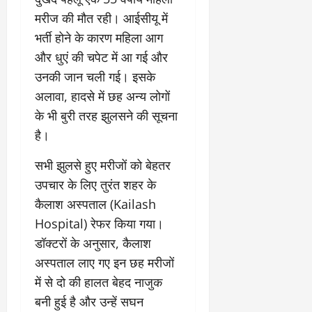
र
या
प
स्था
2
मरीज की मौत रही। आईसीयू में
घो
री
न
’
षा
क्षा
प
भर्ती होने के कारण महिला आग
का
ल
र
और धुएं की चपेट में आ गई और
ट्रे
ने
March
उनकी जान चली गई। इसके
ल
‘
12,
March
र
लि
अलावा, हादसे में छह अन्य लोगों
2025
11,
5
प
2025
के भी बुरी तरह झुलसने की सूचना
0
मा
-
है।
0
र्च
सिं
को
किं
​सभी झुलसे हुए मरीजों को बेहतर
?
ग
उपचार के लिए तुरंत शहर के
य
’
श
क
कैलाश अस्पताल (Kailash
की
र
Hospital) रेफर किया गया।
‘
ने
डॉक्टरों के अनुसार, कैलाश
टॉ
वा
अस्पताल लाए गए इन छह मरीजों
क्सि
ले
क
गा
में से दो की हालत बेहद नाजुक
’
य
बनी हुई है और उन्हें सघन
से
कों