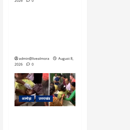
2026
0
उत्तराखंड
‘उत्तराखंड में जमीन मिलना
नाइटमेयर बना’: देर रात
क्रिकेटर ऋषभ पंत ने CM
धामी से लगाई गुहार, मुख्यमंत्री
ने दिया यह आश्वासन
admin@livealmora
August 8,
2026
0
अल्मोड़ा
उत्तराखंड
अल्मोड़ा: दराती के दम पर
गुलदार से भिड़ी 22 वर्षीय