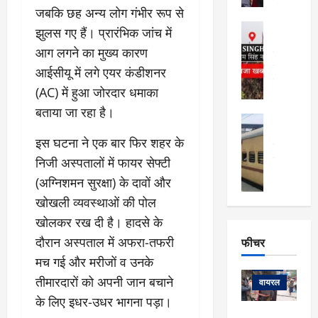
सेलिब्रिटी
ल
जबकि छह अन्य लोग गंभीर रूप से
फि
मा
अल्मोड़ा
झुलस गए हैं। प्रारंभिक जांच में
ल्म
र्ग
अल्मोड़ा और 
नि
आग लगने का मुख्य कारण
खु
उत्तराखंड
द
र्दे
वायरल
विव
ला
आईसीयू में लगे एयर कंडीशनर
श
वेब स्टोरीज
,
(AC) में हुआ जोरदार धमाका
क
यु
हि
स
व
बताया जा रहा है।
म
अल्मोड़ा
नो
क
खं
अल्मोड़ा और 
ज
​इस घटना ने एक बार फिर शहर के
की
ड
उत्तराखंड
द
मि
इ
वायरल
वेब 
निजी अस्पतालों में फायर सेफ्टी
आ
श्रा
ला
उ
ने
(अग्निशमन सुरक्षा) के दावों और
गि
ज
त्त
से
खोखली व्यवस्थाओं की पोल
र
के
रा
था
फ्ता
दौ
खं
खोलकर रख दी है। हादसे के
बं
र
रा
ड
फीचर
द
दौरान अस्पताल में अफरा-तफरी
देश
:
न
:
:
मच गई और मरीजों व उनके
फीचर
मो
ए
रे
9
तीमारदारों को अपनी जान बचाने
ना
म्स
ल
वायरल
कि
लि
ऋ
या
के लिए इधर-उधर भागना पड़ा।
मी
सा
षि
त्रि