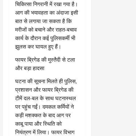
चिकित्सा निगरानी में रखा गया है।
1
को
9
आग की भयावहता का अंदाजा इसी
दि
मा
खा
बात से लगाया जा सकता है कि
र्च
या
मरीजों को बचाने और राहत-बचाव
को
आ
कार्य के दौरान कई पुलिसकर्मी भी
हो
ई
गी
ना
झुलस कर घायल हुए हैं।
सी
,
धी
ब
​फायर ब्रिगेड की मुस्तैदी से टला
ट
ता
और बड़ा हादसा
क्क
या
र
इ
​घटना की सूचना मिलते ही पुलिस,
से
प्रशासन और फायर ब्रिगेड की
क
February
टीमें दल-बल के साथ घटनास्थल
ला
21,
2026
का
पर पहुंच गईं। दमकल कर्मियों ने
अ
कड़ी मशक्कत के बाद आग पर
0
प
काबू पाया और स्थिति को
मा
नियंत्रण में लिया। फायर विभाग
न