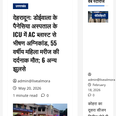
वेब स्टोरीज
उत्तराखंड
वेब स्टोरीज
देहरादून: डोईवाला के
सेलिब्रिटी
पैनेसिया अस्पताल के
ग्लोबल चार्ट में
ICU में AC ब्लास्ट से
छाई
नेटफ्लिक्स
भीषण अग्निकांड, 55
की ‘कोहरा 2’,
वर्षीय महिला मरीज की
कहानी और
किरदारों ने
दर्दनाक मौत; 6 अन्य
फिर मचाया
झुलसे
तहलका
admin@livealmora
admin@livealmora
February
May 20, 2026
18, 2026
1 minute read
0
0
कोहरा का
दूसरा सीजन