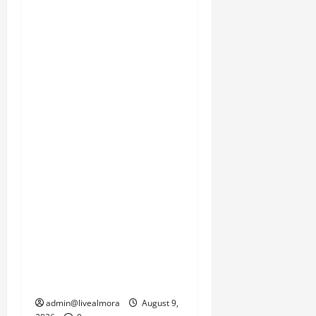
का येलो अलर्ट जारी किया है।
लगातार जारी बारिश के कारण
आने वाले दिनों में भूस्खलन की
घटनाओं में और बढ़ोतरी की
आशंका से इनकार नहीं किया
जा सकता। स्थानीय निवासी,
सेना के जवान और प्रशासन
इस समय प्रकृति की इस
दोहरी मार से जूझ रहे हैं, जहां
एक तरफ जनजीवन को पटरी
पर लाने की चुनौती है तो दूसरी
तरफ सामरिक दृष्टि से
महत्वपूर्ण सीमाओं की
कनेक्टिविटी को जल्द से जल्द
बहाल करने का दबाव है।
admin@livealmora
August 9,