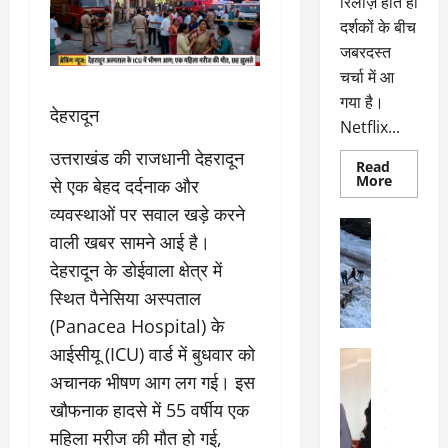
रिलीज़ होते ही
दर्शकों के बीच
जबरदस्त
चर्चा में आ
गया है।
​देहरादून
Netflix...
उत्तराखंड की राजधानी देहरादून
Read
Read
More
से एक बेहद दर्दनाक और
more
about
व्यवस्थाओं पर सवाल खड़े करने
ग्लोबल
अल्मोड़ा
चार्ट
वाली खबर सामने आई है।
अल्मोड़ा और 
में
छाई
उत्तराखंड
द
देहरादून के डोईवाला क्षेत्र में
नेटफ्लिक्स
वायरल
वेब 
की
स्थित पैनेसिया अस्पताल
के
‘कोहरा
2’,
(Panacea Hospital) के
दा
कहानी
र
और
आईसीयू (ICU) वार्ड में बुधवार को
अल्मोड़ा
किरदारों
ना
अल्मोड़ा और 
ने
अचानक भीषण आग लग गई। इस
फिर
थ
उत्तराखंड
द
मचाया
खौफनाक हादसे में 55 वर्षीय एक
पै
वायरल
विव
तहलका
वेब स्टोरीज
द
महिला मरीज की मौत हो गई,