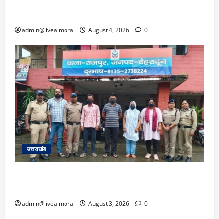
और बागेश्वर में ‘येलो अलर्ट’, पहाड़ों पर आकाशीय बिजली
गिरने की चेतावनी
admin@livealmora
August 4, 2026
0
उत्तराखंड
​कलयुगी मां की करतूत: डेढ़ लाख में बेटी का किया सौदा,
पैसे कम पड़े तो रची अपहरण की झूठी कहानी; 4 गिरफ्तार
admin@livealmora
August 3, 2026
0