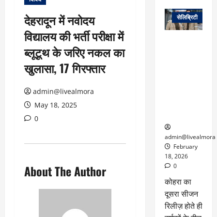
वेब स्टोरीज
देहरादून में नवोदय
सेलिब्रिटी
विद्यालय की भर्ती परीक्षा में
ग्लोबल चार्ट में
ब्लूटूथ के जरिए नकल का
छाई
नेटफ्लिक्स
खुलासा, 17 गिरफ्तार
की ‘कोहरा 2’,
कहानी और
admin@livealmora
किरदारों ने
फिर मचाया
May 18, 2025
तहलका
0
admin@livealmora
February
18, 2026
0
About The Author
कोहरा का
दूसरा सीजन
रिलीज़ होते ही