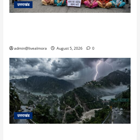
March
उत्तराखंड
5,
2026
अल्मोड़ा में बाघ के हमले में नवविवाहिता की मौत से भड़का
0
जनाक्रोश, मोहान तिराहा पर सांकेतिक जाम लगाकर
सरकार को दी चेतावनी
admin@livealmora
August 5, 2026
0
उत्तराखंड
उत्तराखंड में आफत की बारिश: देहरादून, टिहरी, नैनीताल