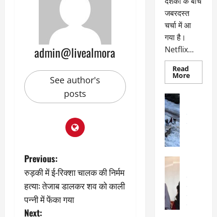
दर्शकों के बीच
जबरदस्त
चर्चा में आ
गया है।
admin@livealmora
Netflix...
Read
Read
More
See author's
more
about
posts
ग्लोबल
अल्मोड़ा
चार्ट
अल्मोड़ा और 
में
छाई
उत्तराखंड
द
नेटफ्लिक्स
वायरल
वेब 
की
के
‘कोहरा
2’,
दा
कहानी
P
र
और
Previous:
अल्मोड़ा
किरदारों
ना
अल्मोड़ा और 
ने
रुड़की में ई-रिक्शा चालक की निर्मम
o
फिर
थ
उत्तराखंड
द
मचाया
हत्या: तेजाब डालकर शव को काली
पै
वायरल
विव
तहलका
s
पन्नी में फेंका गया
वेब स्टोरीज
द
सेलिब्रिटी
ल
Next: