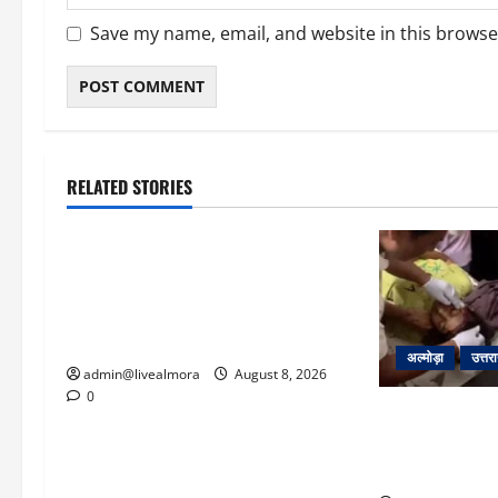
Save my name, email, and website in this browse
RELATED STORIES
उत्तराखंड
‘उत्तराखंड में जमीन मिलना नाइटमेयर
बना’: देर रात क्रिकेटर ऋषभ पंत ने CM
धामी से लगाई गुहार, मुख्यमंत्री ने दिया यह
आश्वासन
अल्मोड़ा
उत्तर
admin@livealmora
August 8, 2026
0
अल्मोड़ा: दराती 
22 वर्षीय बहादु
बचाई जान; अस्पता