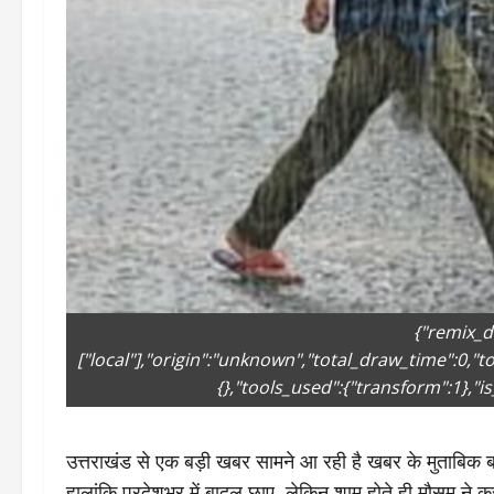
{"remix_d
["local"],"origin":"unknown","total_draw_time":0,"
{},"tools_used":{"transform":1},"is
उत्तराखंड से एक बड़ी खबर सामने आ रही है खबर के मुताबिक 
हालांकि प्रदेशभर में बादल छाए, लेकिन शाम होते ही माैस