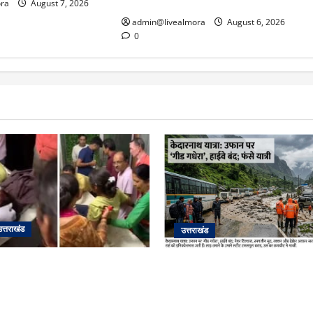
‘तालाब’
ra
August 7, 2026
admin@livealmora
August 6, 2026
0
उत्तराखंड
उत्तराखंड
ती के दम पर गुलदार से भिड़ी 22
​चारधाम यात्रा अपडेट: केदारनाथ 
र बेटी, हमला नाकाम कर बचाई जान;
गधेरा उफान पर, मलबा आने से या
्ती
सोनप्रयाग पार्किंग बनी ‘तालाब’