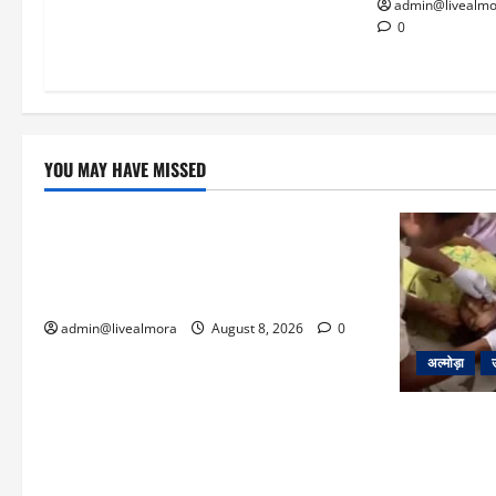
admin@livealmo
0
YOU MAY HAVE MISSED
उत्तराखंड
‘उत्तराखंड में जमीन मिलना नाइटमेयर बना’: देर
रात क्रिकेटर ऋषभ पंत ने CM धामी से लगाई
गुहार, मुख्यमंत्री ने दिया यह आश्वासन
admin@livealmora
August 8, 2026
0
अल्मोड़ा
अल्मोड़ा: दरा
वर्षीय बहादु
अस्पताल में भर