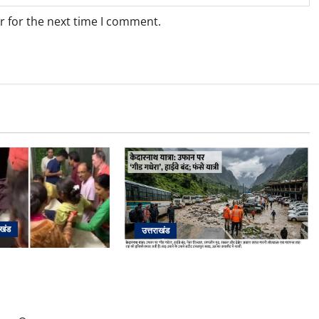
r for the next time I comment.
ाखंड
उत्तराखंड
के दम पर गुलदार से भिड़ी
​चारधाम यात्रा अपडेट: केदारनाथ हाईवे
र बेटी, हमला नाकाम कर
पर गीड गधेरा उफान पर, मलबा आने से
ल में भर्ती
यातायात ठप; सोनप्रयाग पार्किंग बनी