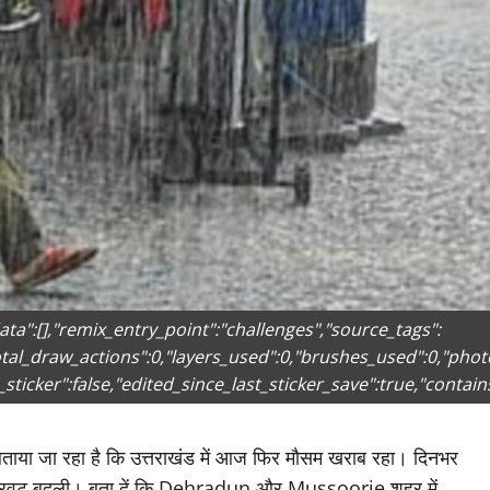
ata":[],"remix_entry_point":"challenges","source_tags":
total_draw_actions":0,"layers_used":0,"brushes_used":0,"phot
_sticker":false,"edited_since_last_sticker_save":true,"contain
बताया जा रहा है कि उत्तराखंड में आज फिर माैसम खराब रहा। दिनभर
म ने करवट बदली। बता दें कि Dehradun और Mussoorie शहर में