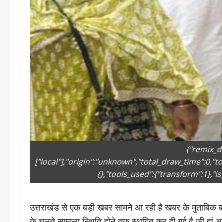
{"remix_d
["local"],"origin":"unknown","total_draw_time":0,"
{},"tools_used":{"transform":1},"is
उत्तराखंड से एक बड़ी खबर सामने आ रही है खबर के मुताबिक बता
के चलते सामान्य स्थिति होने तक स्थगित कर दी गई है जी हां आपक