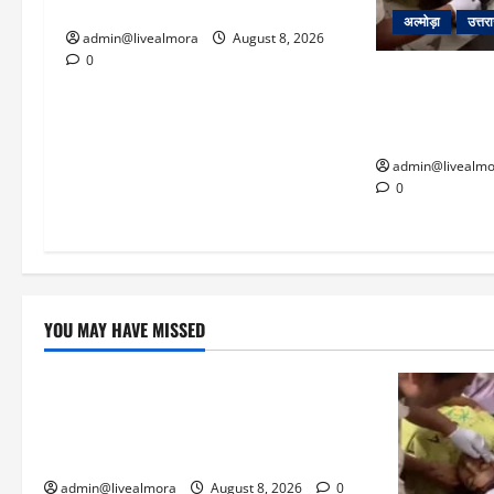
आश्वासन
अल्मोड़ा
उत्तर
admin@livealmora
August 8, 2026
0
अल्मोड़ा: दराती 
22 वर्षीय बहादु
बचाई जान; अस्पता
admin@livealmo
0
YOU MAY HAVE MISSED
उत्तराखंड
‘उत्तराखंड में जमीन मिलना नाइटमेयर बना’: देर
रात क्रिकेटर ऋषभ पंत ने CM धामी से लगाई
गुहार, मुख्यमंत्री ने दिया यह आश्वासन
admin@livealmora
August 8, 2026
0