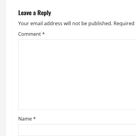
n
Leave a Reply
a
Your email address will not be published.
Required 
v
Comment
*
i
g
a
t
i
o
Name
*
n