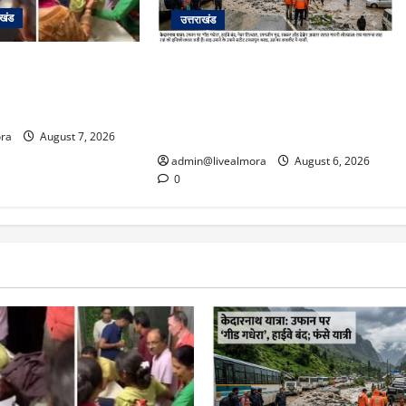
ाखंड
उत्तराखंड
के दम पर गुलदार से भिड़ी
​चारधाम यात्रा अपडेट: केदारनाथ हाईवे
र बेटी, हमला नाकाम कर
पर गीड गधेरा उफान पर, मलबा आने से
ल में भर्ती
यातायात ठप; सोनप्रयाग पार्किंग बनी
‘तालाब’
ra
August 7, 2026
admin@livealmora
August 6, 2026
0