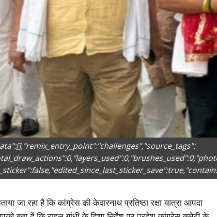
ata":[],"remix_entry_point":"challenges","source_tags":
total_draw_actions":0,"layers_used":0,"brushes_used":0,"phot
_sticker":false,"edited_since_last_sticker_save":true,"contain
या जा रहा है कि कांग्रेस की केदारनाथ प्रतिष्ठा रक्षा यात्रा आपदा
ो बता दें कि राहुल गांधी के दिशा निर्देश पर प्रदेश कांग्रेस कमेटी के