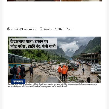
अल्मोड़ा: दराती के दम पर गुलदार से भिड़ी 22 वर्षीय
बहादुर बेटी, हमला नाकाम कर बचाई जान; अस्पताल में
भर्ती
admin@livealmora
August 7, 2026
0
उत्तराखंड
​चारधाम यात्रा अपडेट: केदारनाथ हाईवे पर गीड गधेरा
उफान पर, मलबा आने से यातायात ठप; सोनप्रयाग
पार्किंग बनी ‘तालाब’