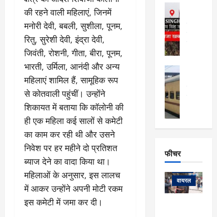
फि
मा
अल्मोड़ा
ल्म
की रहने वाली महिलाएं, जिनमें
र्ग
अल्मोड़ा और 
नि
खु
मनोरी देवी, बबली, सुशीला, पूनम,
उत्तराखंड
द
र्दे
वायरल
विव
ला
रितु, सुरेशी देवी, इंद्रा देवी,
श
वेब स्टोरीज
,
जिवंती, रोशनी, गीता, बीरा, पूनम,
क
यु
हि
स
व
भारती, उर्मिला, आनंदी और अन्य
म
अल्मोड़ा
नो
क
खं
महिलाएं शामिल हैं, सामूहिक रूप
अल्मोड़ा और 
ज
की
ड
उत्तराखंड
द
से कोतवाली पहुंचीं। उन्होंने
मि
इ
वायरल
वेब 
आ
श्रा
शिकायत में बताया कि कॉलोनी की
ला
उ
ने
गि
ज
त्त
ही एक महिला कई सालों से कमेटी
से
र
के
रा
था
का काम कर रही थी और उसने
फ्ता
दौ
खं
बं
निवेश पर हर महीने दो प्रतिशत
र
रा
ड
फीचर
द
देश
:
न
:
ब्याज देने का वादा किया था।
:
फीचर
मो
ए
रे
9
महिलाओं के अनुसार, इस लालच
ना
म्स
ल
वायरल
कि
में आकर उन्होंने अपनी मोटी रकम
लि
ऋ
या
मी
इस कमेटी में जमा कर दी।
सा
षि
त्रि
केदारनाथ
में
को
के
यों
यात्रा के लिए