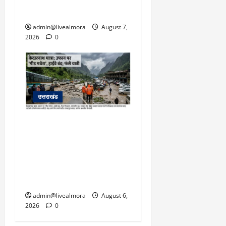
बचाई जान; अस्पताल में भर्ती
admin@livealmora
August 7,
2026
0
उत्तराखंड
​चारधाम यात्रा अपडेट:
केदारनाथ हाईवे पर गीड गधेरा
उफान पर, मलबा आने से
यातायात ठप; सोनप्रयाग
पार्किंग बनी ‘तालाब’
admin@livealmora
August 6,
2026
0