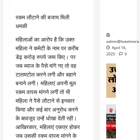
6
फि
श
के
घोड़ा-खच्चरों
से
ल्म
में
लि
के लिए
1
रकम लौटाने की बजाय मिली
ऑ
मौ
ए
क्वारंटीन
0
फ
त
अ
धमकी
सेंटर स्थापित
फी
र
ह
ट
क
महिलाओं का आरोप है कि उक्त
म
March
ब
admin@livealmora
र
सू
30,
महिला ने कमेटी के नाम पर करीब
र्फ
April 16,
ने
2025
च
ह
2025
0
डेढ़ करोड़ रुपये जमा किए। पर
वा
ना
टा
0
जब ब्याज के पैसे मांगे गए तो वह
ले
,
अल्मोड़ा
ई
अल्मोड़ा और 
नि
या
टालमटोल करने लगी और बहाने
ग
उत्तराखंड
द
र्दे
त्रा
ई
बनाने लगी। महिलाएं अपनी मूल
फीचर
वाय
श
से
विविध
वेब स
रकम वापस मांगने लगीं तो भी
क
प
April
उ
महिला ने पैसे लौटाने से इनकार
प
ह
4,
त्त
र
उत्तराखंड
ले
किया और कई बार अनुरोध करने
2025
रा
देश
गं
ज
के बावजूद उन्हें धोखा देती रही।
खं
फीचर
भी
0
रू
वायरल
ड
आखिरकार, महिलाएं एकत्र होकर
र
री
स
ऊ
आ
जब उसकी रकम वापस मांगने के
अ
मा
ध