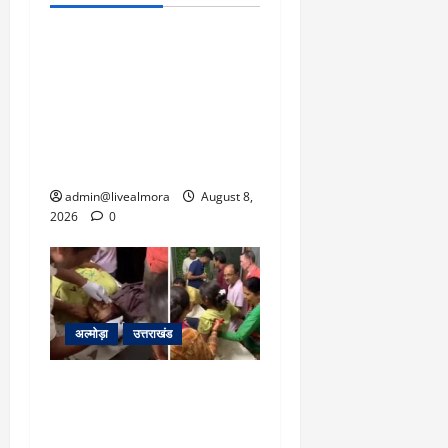
उत्तराखंड
‘उत्तराखंड में जमीन मिलना
नाइटमेयर बना’: देर रात
क्रिकेटर ऋषभ पंत ने CM
धामी से लगाई गुहार, मुख्यमंत्री
ने दिया यह आश्वासन
admin@livealmora
August 8,
2026
0
अल्मोड़ा
उत्तराखंड
अल्मोड़ा: दराती के दम पर
गुलदार से भिड़ी 22 वर्षीय
बहादुर बेटी, हमला नाकाम कर