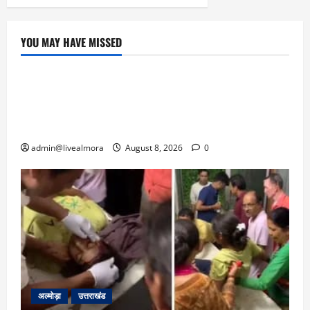
YOU MAY HAVE MISSED
उत्तराखंड
‘उत्तराखंड में जमीन मिलना नाइटमेयर बना’: देर रात
क्रिकेटर ऋषभ पंत ने CM धामी से लगाई गुहार,
मुख्यमंत्री ने दिया यह आश्वासन
admin@livealmora
August 8, 2026
0
अल्मोड़ा
उत्तराखंड