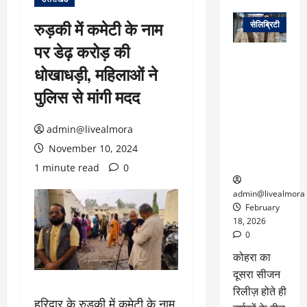
वेब स्टोरीज
रुड़की में कमेटी के नाम
सेलिब्रिटी
पर डेढ़ करोड़ की
ग्लोबल चार्ट में
धोखाधड़ी, महिलाओं ने
छाई
नेटफ्लिक्स
पुलिस से मांगी मदद
की ‘कोहरा 2’,
कहानी और
admin@livealmora
किरदारों ने
फिर मचाया
November 10, 2024
तहलका
1 minute read
0
admin@livealmora
February
18, 2026
0
कोहरा का
दूसरा सीजन
रिलीज़ होते ही
हरिद्वार के रुड़की में कमेटी के नाम