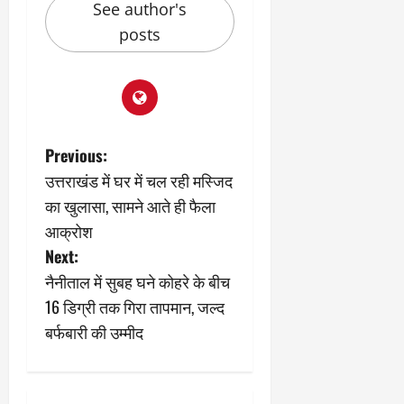
2
घो
री
न
See author's
’
षा
क्षा
प
posts
का
ल
र
ट्रे
ने
March
ल
‘
12,
March
र
लि
2025
11,
5
प
2025
0
मा
-
P
Previous:
0
र्च
सिं
को
उत्तराखंड में घर में चल रही मस्जिद
किं
o
?
ग
का खुलासा, सामने आते ही फैला
य
’
s
आक्रोश
श
क
Next:
की
र
t
‘
ने
नैनीताल में सुबह घने कोहरे के बीच
टॉ
वा
n
16 डिग्री तक गिरा तापमान, जल्द
क्सि
ले
बर्फबारी की उम्मीद
क
गा
a
’
य
से
v
कों
1
को