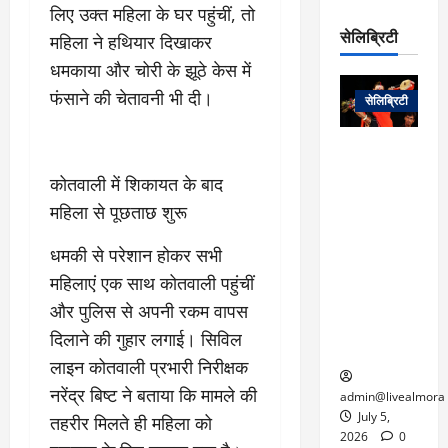
रो
प
लिए उक्त महिला के घर पहुंचीं, तो
चा
म
प
डे
सेलिब्रिटी
महिला ने हथियार दिखाकर
र
सिं
ट
:
ह
धमकाया और चोरी के झूठे केस में
जा
March
लो
न
नें
31,
फंसाने की चेतावनी भी दी।
सेलिब्रिटी
क
ग
2025
–
से
र
ती
वा
0
म
लोक कला के
न
आ
न
एक युग का
कोतवाली में शिकायत के बाद
म
यो
रे
अंत: पद्म
ई
महिला से पूछताछ शुरू
ग
गा
विभूषण से
त
ने
में
सम्मानित
क
धमकी से परेशान होकर सभी
पी
रो
मशहूर
2
महिलाएं एक साथ कोतवाली पहुंचीं
सी
ज
पंडवानी
9
ए
गा
गायिका डॉ.
और पुलिस से अपनी रकम वापस
ट्रे
स
र
तीजन बाई का
नें
दिलाने की गुहार लगाई। सिविल
मु
दे
निधन
र
लाइन कोतवाली प्रभारी निरीक्षक
ख्य
ने
द्द
प
नरेंद्र बिष्ट ने बताया कि मामले की
में
admin@livealmora
री
प्र
July 5,
तहरीर मिलते ही महिला को
March
क्षा
दे
2026
0
27,