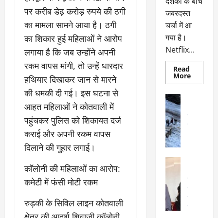
दर्शकों के बीच
पर करीब डेढ़ करोड़ रुपये की ठगी
जबरदस्त
का मामला सामने आया है। ठगी
चर्चा में आ
गया है।
का शिकार हुई महिलाओं ने आरोप
Netflix...
लगाया है कि जब उन्होंने अपनी
रकम वापस मांगी, तो उन्हें धारदार
Read
Read
More
हथियार दिखाकर जान से मारने
more
about
की धमकी दी गई। इस घटना से
ग्लोबल
अल्मोड़ा
चार्ट
आहत महिलाओं ने कोतवाली में
अल्मोड़ा और 
में
छाई
उत्तराखंड
द
पहुंचकर पुलिस को शिकायत दर्ज
नेटफ्लिक्स
वायरल
वेब 
की
कराई और अपनी रकम वापस
के
‘कोहरा
2’,
दा
दिलाने की गुहार लगाई।
कहानी
र
और
अल्मोड़ा
किरदारों
कॉलोनी की महिलाओं का आरोप:
ना
अल्मोड़ा और 
ने
फिर
थ
उत्तराखंड
द
कमेटी में फंसी मोटी रकम
मचाया
पै
वायरल
विव
तहलका
वेब स्टोरीज
द
रुड़की के सिविल लाइन कोतवाली
सेलिब्रिटी
ल
क्षेत्र की आदर्श शिवाजी कॉलोनी