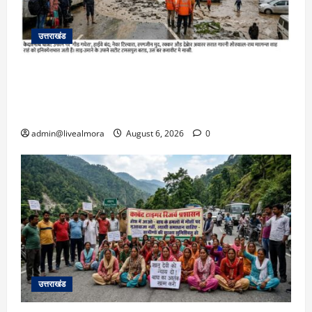
उत्तराखंड
​चारधाम यात्रा अपडेट: केदारनाथ हाईवे पर गीड गधेरा
उफान पर, मलबा आने से यातायात ठप; सोनप्रयाग
पार्किंग बनी ‘तालाब’
admin@livealmora
August 6, 2026
0
उत्तराखंड