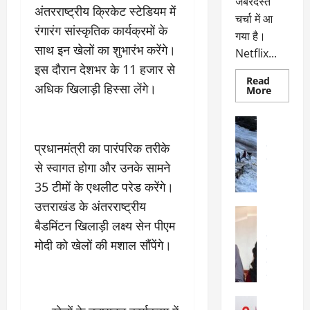
जबरदस्त
अंतरराष्ट्रीय क्रिकेट स्टेडियम में
चर्चा में आ
रंगारंग सांस्कृतिक कार्यक्रमों के
गया है।
साथ इन खेलों का शुभारंभ करेंगे।
Netflix...
इस दौरान देशभर के 11 हजार से
Read
अधिक खिलाड़ी हिस्सा लेंगे।
Read
More
more
about
ग्लोबल
अल्मोड़ा
चार्ट
अल्मोड़ा और 
में
प्रधानमंत्री का पारंपरिक तरीके
छाई
उत्तराखंड
द
नेटफ्लिक्स
वायरल
वेब 
से स्वागत होगा और उनके सामने
की
के
‘कोहरा
35 टीमों के एथलीट परेड करेंगे।
2’,
दा
कहानी
उत्तराखंड के अंतरराष्ट्रीय
र
और
अल्मोड़ा
किरदारों
ना
बैडमिंटन खिलाड़ी लक्ष्य सेन पीएम
अल्मोड़ा और 
ने
फिर
थ
उत्तराखंड
द
मोदी को खेलों की मशाल सौंपेंगे।
मचाया
पै
वायरल
विव
तहलका
वेब स्टोरीज
द
सेलिब्रिटी
ल
फि
मा
अल्मोड़ा
ल्म