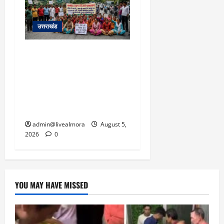
5,
2026
उत्तराखंड
0
अल्मोड़ा में बाघ के हमले में
नवविवाहिता की मौत से भड़का
जनाक्रोश, मोहान तिराहा पर
सांकेतिक जाम लगाकर
सरकार को दी चेतावनी
admin@livealmora
August 5,
2026
0
YOU MAY HAVE MISSED