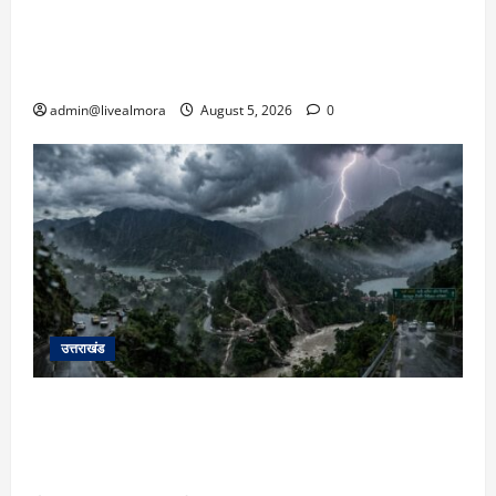
अल्मोड़ा में बाघ के हमले में नवविवाहिता की मौत से भड़का
जनाक्रोश, मोहान तिराहा पर सांकेतिक जाम लगाकर
सरकार को दी चेतावनी
admin@livealmora
August 5, 2026
0
उत्तराखंड
उत्तराखंड में आफत की बारिश: देहरादून, टिहरी, नैनीताल
और बागेश्वर में ‘येलो अलर्ट’, पहाड़ों पर आकाशीय बिजली
गिरने की चेतावनी