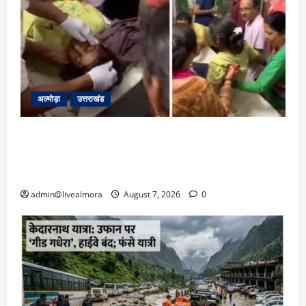
अल्मोड़ा
उत्तराखंड
अल्मोड़ा: दराती के दम पर गुलदार से भिड़ी 22 वर्षीय
बहादुर बेटी, हमला नाकाम कर बचाई जान; अस्पताल में
भर्ती
admin@livealmora
August 7, 2026
0