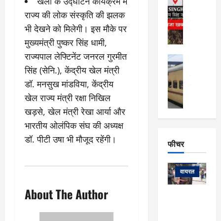
खेलों के उद्घाटन कार्यक्रम में
र्ग
अल्मोड़ा और 
नि
खु
उत्तराखंड
द
राज्य की लोक संस्कृति की झलक
र्दे
वायरल
विव
ला
भी देखने को मिलेगी। इस मौके पर
श
वेब स्टोरीज
,
क
मुख्यमंत्री पुष्कर सिंह धामी,
यु
हि
स
व
राज्यपाल लेफ्टिनेंट जनरल गुरमीत
म
अल्मोड़ा
नो
क
खं
अल्मोड़ा और 
सिंह (सेनि.), केंद्रीय खेल मंत्री
ज
की
ड
उत्तराखंड
द
डॉ. मनसुख मांडविया, केंद्रीय
मि
इ
वायरल
वेब 
आ
श्रा
ला
उ
खेल राज्य मंत्री रक्षा निखिल
ने
गि
ज
त्त
से
खड़से, खेल मंत्री रेखा आर्या और
र
के
रा
था
भारतीय ओलंपिक संघ की अध्यक्ष
फ्ता
दौ
खं
बं
डॉ. पीटी उषा भी मौजूद रहेंगी।
र
रा
ड
फीचर
द
देश
:
न
:
:
फीचर
मो
ए
रे
9
ना
म्स
ल
वायरल
कि
लि
ऋ
या
मी
About The Author
सा
षि
त्रि
केदारनाथ
में
को
के
यों
यात्रा के लिए
6
फि
श
के
घोड़ा-खच्चरों
से