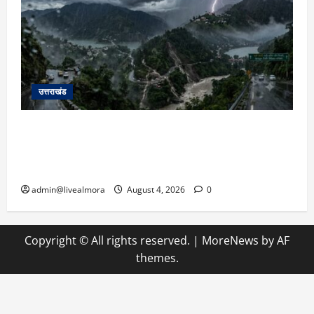
उत्तराखंड
उत्तराखंड में आफत की बारिश: देहरादून, टिहरी, नैनीताल
और बागेश्वर में ‘येलो अलर्ट’, पहाड़ों पर आकाशीय बिजली
गिरने की चेतावनी
admin@livealmora
August 4, 2026
0
Copyright © All rights reserved.
|
MoreNews
by AF
themes.