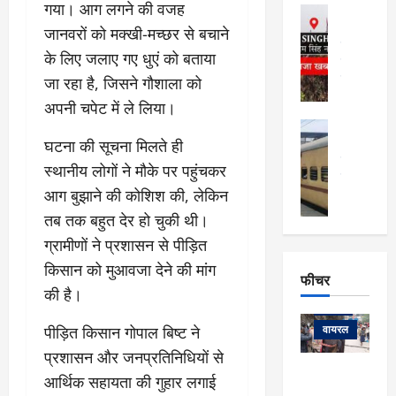
फि
मा
गया। आग लगने की वजह
अल्मोड़ा
ल्म
र्ग
अल्मोड़ा और 
जानवरों को मक्खी-मच्छर से बचाने
नि
खु
उत्तराखंड
द
के लिए जलाए गए धुएं को बताया
र्दे
वायरल
विव
ला
श
वेब स्टोरीज
जा रहा है, जिसने गौशाला को
,
क
यु
हि
अपनी चपेट में ले लिया।
स
व
म
अल्मोड़ा
नो
क
खं
घटना की सूचना मिलते ही
अल्मोड़ा और 
ज
की
ड
उत्तराखंड
द
स्थानीय लोगों ने मौके पर पहुंचकर
मि
इ
वायरल
वेब 
आ
श्रा
आग बुझाने की कोशिश की, लेकिन
ला
उ
ने
गि
ज
त्त
तब तक बहुत देर हो चुकी थी।
से
र
के
रा
था
ग्रामीणों ने प्रशासन से पीड़ित
फ्ता
दौ
खं
बं
किसान को मुआवजा देने की मांग
र
रा
ड
फीचर
द
देश
:
न
:
की है।
:
फीचर
मो
ए
रे
9
ना
म्स
पीड़ित किसान गोपाल बिष्ट ने
ल
वायरल
कि
लि
ऋ
या
प्रशासन और जनप्रतिनिधियों से
मी
सा
षि
त्रि
केदारनाथ
में
आर्थिक सहायता की गुहार लगाई
को
के
यों
यात्रा के लिए