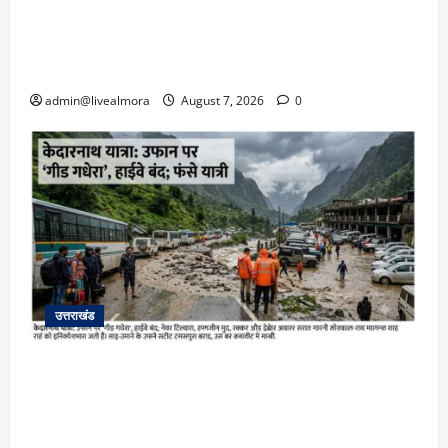
अल्मोड़ा: दराती के दम पर गुलदार से भिड़ी 22 वर्षीय
बहादुर बेटी, हमला नाकाम कर बचाई जान; अस्पताल में
भर्ती
admin@livealmora
August 7, 2026
0
उत्तराखंड
​चारधाम यात्रा अपडेट: केदारनाथ हाईवे पर गीड गधेरा
उफान पर, मलबा आने से यातायात ठप; सोनप्रयाग
पार्किंग बनी ‘तालाब’