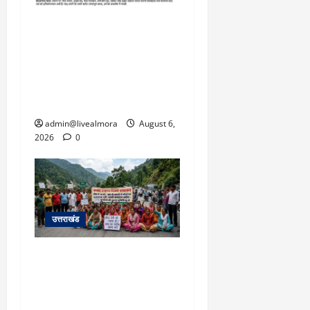
​चारधाम यात्रा अपडेट:
केदारनाथ हाईवे पर गीड गधेरा
उफान पर, मलबा आने से
यातायात ठप; सोनप्रयाग
पार्किंग बनी ‘तालाब’
admin@livealmora
August 6,
2026
0
उत्तराखंड
अल्मोड़ा में बाघ के हमले में
नवविवाहिता की मौत से भड़का
जनाक्रोश, मोहान तिराहा पर