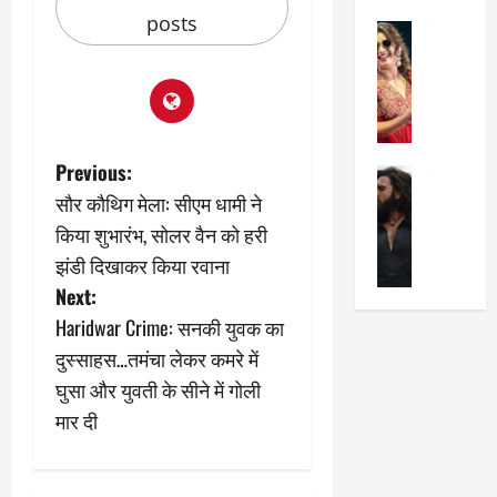
का
श
posts
2025
सेलिब्रिटी
ए
में
मे
क
चौ
0
ह
पे
थे
न
प
नं
त
र
ब
न
र
र
P
Previous:
सेलिब्रिटी
हीं
द्द
प
सौर कौथिग मेला: सीएम धामी ने
र
की
कि
र
o
ण
तो
किया शुभारंभ, सोलर वैन को हरी
या
,
वी
मं
,
ज
s
झंडी दिखाकर किया रवाना
र
च
जा
ल्द
Next:
सिं
प
t
नें
प
Haridwar Crime: सनकी युवक का
ह
र
अ
हुं
की
n
क्यों
ब
चे
दुस्साहस…तमंचा लेकर कमरे में
‘
?
क
गा
घुसा और युवती के सीने में गोली
a
धु
’
ब
ती
मार दी
रं
:
हो
स
v
ध
श्रे
गी
रे
र
या
प
स्था