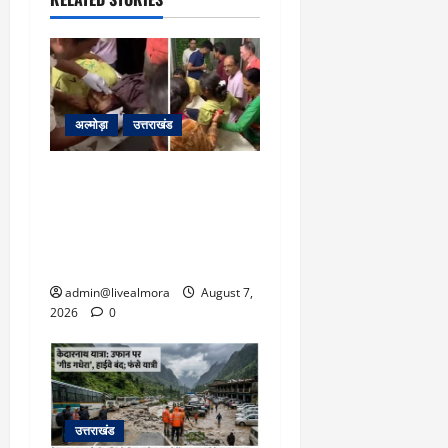
March
5,
2026
0
अल्मोड़ा
उत्तराखंड
अल्मोड़ा: दराती के दम पर
गुलदार से भिड़ी 22 वर्षीय
बहादुर बेटी, हमला नाकाम कर
बचाई जान; अस्पताल में भर्ती
admin@livealmora
August 7,
2026
0
उत्तराखंड