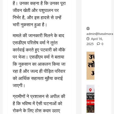
6
है। उनका कहना है कि उनका पूरा
फि
श
के
घोड़ा-खच्चरों
से
ल्म
में
लि
जीवन खेती और पशुपालन पर
के लिए
1
ऑ
मौ
ए
क्वारंटीन
0
निर्भर है, और इस हादसे से उन्हें
फ
त
अ
सेंटर स्थापित
फी
भारी नुकसान हुआ है।
र
ह
ट
क
म
March
ब
admin@livealmora
मामले की जानकारी मिलने के बाद
र
सू
30,
र्फ
April 16,
एसडीएम परितोष वर्मा ने तुरंत
ने
2025
च
ह
2025
0
वा
ना
कार्रवाई करते हुए पटवारी को मौके
टा
0
ले
,
अल्मोड़ा
ई
पर भेजा। एसडीएम वर्मा ने बताया
अल्मोड़ा और 
नि
या
ग
कि नुकसान का आकलन किया जा
उत्तराखंड
द
र्दे
त्रा
ई
फीचर
वाय
श
रहा है और जल्द ही पीड़ित परिवार
से
विविध
वेब स
क
प
को आर्थिक सहायता मुहैया कराई
April
उ
प
ह
4,
जाएगी।
त्त
र
उत्तराखंड
ले
2025
रा
देश
गं
ज
ग्रामीणों ने प्रशासन से अपील की
खं
फीचर
भी
0
रू
वायरल
ड
है कि भविष्य में ऐसी घटनाओं को
र
री
स
ऊ
आ
रोकने के लिए ठोस कदम उठाए
अ
मा
ध