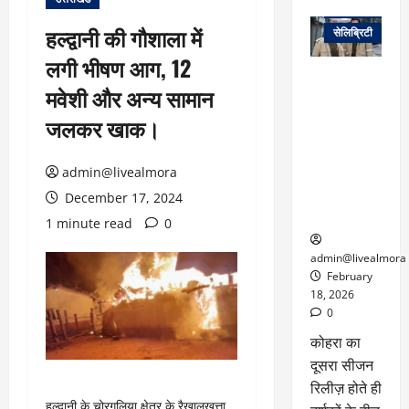
वेब स्टोरीज
हल्द्वानी की गौशाला में
सेलिब्रिटी
लगी भीषण आग, 12
ग्लोबल चार्ट में
मवेशी और अन्य सामान
छाई
नेटफ्लिक्स
जलकर खाक।
की ‘कोहरा 2’,
कहानी और
admin@livealmora
किरदारों ने
फिर मचाया
December 17, 2024
तहलका
1 minute read
0
admin@livealmora
February
18, 2026
0
कोहरा का
दूसरा सीजन
रिलीज़ होते ही
हल्द्वानी के चोरगलिया क्षेत्र के रैखालखत्ता