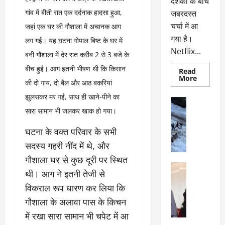
दर्शकों के बीच
गांव में बीती रात एक दर्दनाक हादसा हुआ,
जबरदस्त
चर्चा में आ
जहां एक घर की गौशाला में अचानक आग
गया है।
लग गई। यह घटना गोपाल बिष्ट के घर में
Netflix...
बनी गौशाला में देर रात करीब 2 से 3 बजे के
बीच हुई। आग इतनी भीषण थी कि किसान
Read
Read
More
की दो गाय, दो बैल और आठ बकरियां
more
about
झुलसकर मर गईं, साथ ही खाने-पीने का
ग्लोबल
अल्मोड़ा
चार्ट
सारा सामान भी जलकर खाक हो गया।
अल्मोड़ा और 
में
छाई
उत्तराखंड
द
नेटफ्लिक्स
वायरल
वेब 
घटना के वक्त परिवार के सभी
की
के
‘कोहरा
सदस्य गहरी नींद में थे, और
2’,
दा
कहानी
गौशाला घर से कुछ दूरी पर स्थित
र
और
अल्मोड़ा
किरदारों
थी। आग ने इतनी तेजी से
ना
अल्मोड़ा और 
ने
फिर
थ
उत्तराखंड
द
विकराल रूप धारण कर लिया कि
मचाया
पै
वायरल
विव
तहलका
गौशाला के अलावा पास के किचन
वेब स्टोरीज
द
सेलिब्रिटी
में रखा सारा सामान भी चपेट में आ
ल