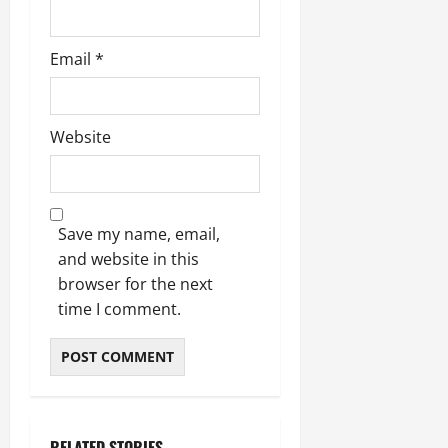
9
दि
मा
खा
र्च
Email
*
या
को
आ
हो
ई
गी
ना
Website
सी
,
धी
ब
ट
ता
क्क
या
र
Save my name, email,
इ
से
and website in this
क
February
browser for the next
ला
21,
time I comment.
2026
का
अ
0
प
मा
न
RELATED STORIES