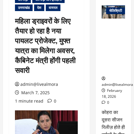
वेब स्टोरीज
उत्तराखंड
देश
वायरल
सेलिब्रिटी
महिला ड्राइवरों के लिए
ग्लोबल चार्ट में
तैयार हो रहा है नया
छाई
नेटफ्लिक्स
पायलट प्रोजेक्ट, मुफ्त
की ‘कोहरा 2’,
यात्रा का मिलेगा अवसर,
कहानी और
किरदारों ने
कैबिनेट मंत्री होंगी पहली
फिर मचाया
सवारी
तहलका
admin@livealmora
admin@livealmora
February
March 7, 2025
18, 2026
1 minute read
0
0
कोहरा का
दूसरा सीजन
रिलीज़ होते ही