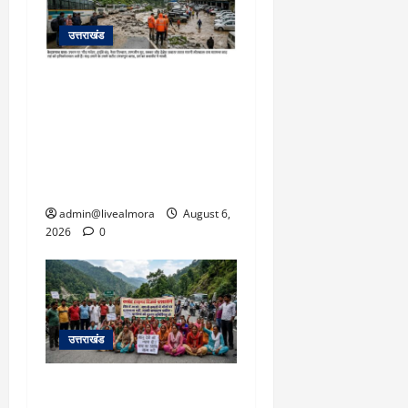
उत्तराखंड
​चारधाम यात्रा अपडेट:
केदारनाथ हाईवे पर गीड गधेरा
उफान पर, मलबा आने से
यातायात ठप; सोनप्रयाग
पार्किंग बनी ‘तालाब’
admin@livealmora
August 6,
2026
0
उत्तराखंड
अल्मोड़ा में बाघ के हमले में