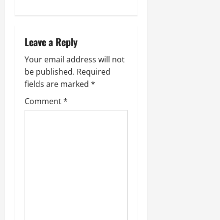
a
9
दि
मा
v
खा
र्च
या
i
को
Leave a Reply
आ
हो
ई
g
Your email address will not
गी
ना
सी
be published.
Required
,
a
धी
ब
fields are marked
*
ट
ता
t
Comment
*
क्क
या
र
इ
i
से
क
February
o
ला
21,
2026
का
n
अ
0
प
मा
न