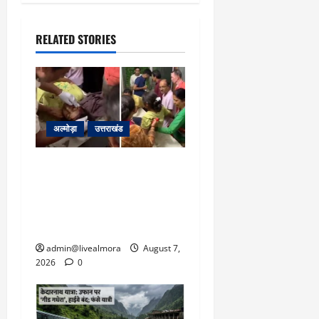
RELATED STORIES
अल्मोड़ा
उत्तराखंड
अल्मोड़ा: दराती के दम पर
गुलदार से भिड़ी 22 वर्षीय
बहादुर बेटी, हमला नाकाम कर
बचाई जान; अस्पताल में भर्ती
admin@livealmora
August 7,
2026
0