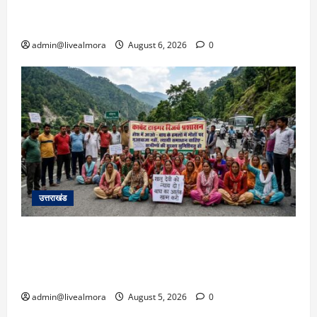
उफान पर, मलबा आने से यातायात ठप; सोनप्रयाग
पार्किंग बनी ‘तालाब’
admin@livealmora
August 6, 2026
0
उत्तराखंड
अल्मोड़ा में बाघ के हमले में नवविवाहिता की मौत से भड़का
जनाक्रोश, मोहान तिराहा पर सांकेतिक जाम लगाकर
सरकार को दी चेतावनी
admin@livealmora
August 5, 2026
0