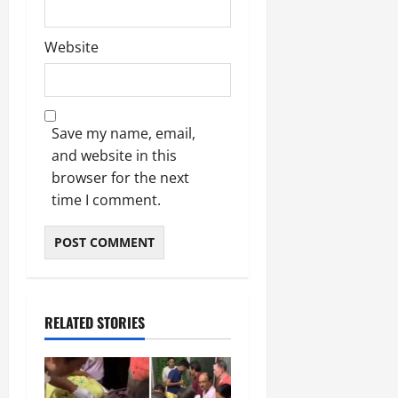
मा
खा
र्च
या
Website
को
आ
हो
ई
गी
ना
सी
,
धी
ब
Save my name, email,
ट
ता
and website in this
क्क
या
browser for the next
र
इ
time I comment.
से
क
February
ला
21,
2026
का
अ
0
प
RELATED STORIES
मा
न
March