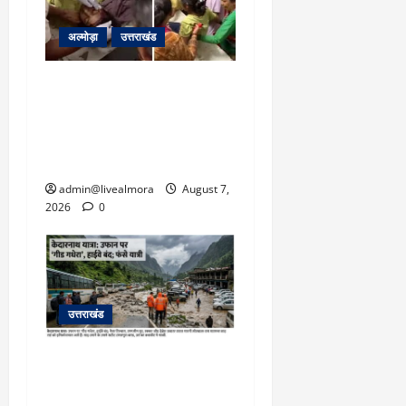
5,
2026
अल्मोड़ा
उत्तराखंड
0
अल्मोड़ा: दराती के दम पर
गुलदार से भिड़ी 22 वर्षीय
बहादुर बेटी, हमला नाकाम कर
बचाई जान; अस्पताल में भर्ती
admin@livealmora
August 7,
2026
0
उत्तराखंड
​चारधाम यात्रा अपडेट:
केदारनाथ हाईवे पर गीड गधेरा