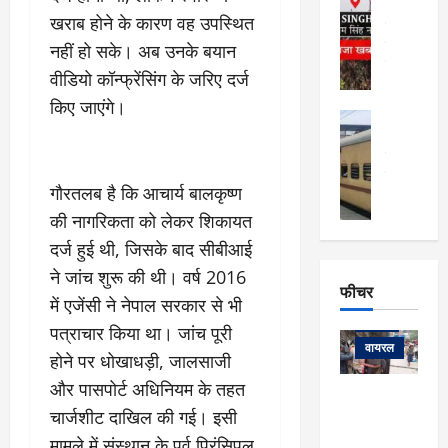
र्ग
अल्मोड़ा और 
नि
खराब होने के कारण वह उपस्थित
खु
उत्तराखंड
द
र्दे
वायरल
विव
ला
नहीं हो सके। अब उनके बयान
श
वेब स्टोरीज
,
वीडियो कॉन्फ्रेंसिंग के जरिए दर्ज
क
यु
हि
किए जाएंगे।
स
व
म
अल्मोड़ा
नो
क
खं
अल्मोड़ा और 
ज
की
ड
उत्तराखंड
द
मि
इ
वायरल
वेब 
आ
गौरतलब है कि आचार्य बालकृष्ण
श्रा
ला
उ
ने
गि
ज
त्त
की नागरिकता को लेकर शिकायत
से
र
के
रा
था
दर्ज हुई थी, जिसके बाद सीबीआई
फ्ता
दौ
खं
बं
ने जांच शुरू की थी। वर्ष 2016
र
रा
ड
फीचर
द
देश
में एजेंसी ने नेपाल सरकार से भी
:
न
:
:
फीचर
मो
ए
रे
पत्राचार किया था। जांच पूरी
9
ना
म्स
ल
वायरल
कि
होने पर धोखाधड़ी, जालसाजी
लि
ऋ
या
मी
और पासपोर्ट अधिनियम के तहत
सा
षि
त्रि
केदारनाथ
में
को
के
चार्जशीट दाखिल की गई। इसी
यों
यात्रा के लिए
6
फि
श
के
घोड़ा-खच्चरों
मामले में संस्थान के पूर्व प्रिंसिपल
से