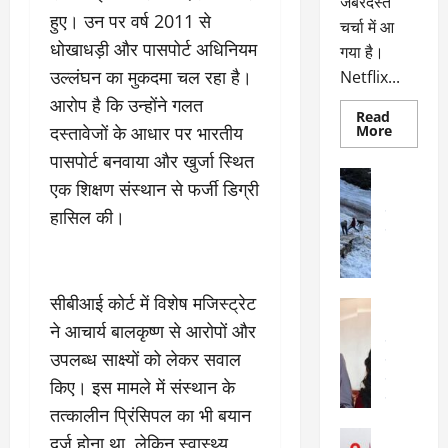
जबरदस्त
हुए। उन पर वर्ष 2011 से
चर्चा में आ
धोखाधड़ी और पासपोर्ट अधिनियम
गया है।
उल्लंघन का मुकदमा चल रहा है।
Netflix...
आरोप है कि उन्होंने गलत
Read
Read
दस्तावेजों के आधार पर भारतीय
More
more
about
पासपोर्ट बनवाया और खुर्जा स्थित
ग्लोबल
अल्मोड़ा
चार्ट
एक शिक्षण संस्थान से फर्जी डिग्री
अल्मोड़ा और 
में
छाई
हासिल की।
उत्तराखंड
द
नेटफ्लिक्स
वायरल
वेब 
की
के
‘कोहरा
2’,
दा
कहानी
र
और
सीबीआई कोर्ट में विशेष मजिस्ट्रेट
अल्मोड़ा
किरदारों
ना
अल्मोड़ा और 
ने
ने आचार्य बालकृष्ण से आरोपों और
फिर
थ
उत्तराखंड
द
मचाया
उपलब्ध साक्ष्यों को लेकर सवाल
पै
वायरल
विव
तहलका
वेब स्टोरीज
किए। इस मामले में संस्थान के
द
सेलिब्रिटी
ल
तत्कालीन प्रिंसिपल का भी बयान
फि
मा
अल्मोड़ा
दर्ज होना था, लेकिन स्वास्थ्य
ल्म