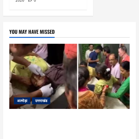
2026
0
YOU MAY HAVE MISSED
अल्मोड़ा
उत्तराखंड
अल्मोड़ा: दराती के दम पर गुलदार से भिड़ी 22 वर्षीय
बहादुर बेटी, हमला नाकाम कर बचाई जान; अस्पताल में
भर्ती