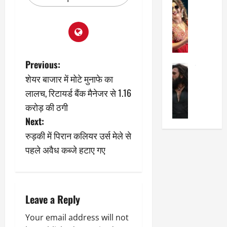
सेलिब्रिटी
ए
में
मे
क
चौ
0
ह
पे
थे
न
प
नं
त
र
ब
न
र
र
P
Previous:
सेलिब्रिटी
हीं
द्द
प
शेयर बाजार में मोटे मुनाफे का
र
की
कि
o
र
ण
लालच, रिटायर्ड बैंक मैनेजर से 1.16
तो
या
,
वी
मं
s
,
ज
करोड़ की ठगी
र
च
जा
ल्द
Next:
सिं
t
प
नें
प
रुड़की में पिरान कलियर उर्स मेले से
ह
र
अ
हुं
n
की
क्यों
पहले अवैध कब्जे हटाए गए
ब
चे
‘
?
क
गा
a
धु
’
ब
ती
रं
:
हो
स
v
ध
श्रे
गी
रे
Leave a Reply
र
या
प
स्था
i
2
घो
री
न
Your email address will not
’
षा