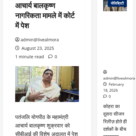
आचार्य बालकृष्ण
सेलिब्रिटी
नागरिकता मामले में कोर्ट
ग्लोबल चार्ट में
में पेश
छाई
नेटफ्लिक्स
की ‘कोहरा 2’,
admin@livealmora
कहानी और
August 23, 2025
किरदारों ने
1 minute read
0
फिर मचाया
तहलका
admin@livealmora
February
18, 2026
0
कोहरा का
दूसरा सीजन
पतंजलि योगपीठ के महामंत्री
रिलीज़ होते ही
आचार्य बालकृष्ण शुक्रवार को
दर्शकों के बीच
सीबीआई की विशेष अदालत में पेश