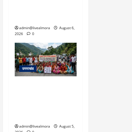
उफान पर, मलबा आने से
यातायात ठप; सोनप्रयाग
पार्किंग बनी ‘तालाब’
admin@livealmora
August 6,
2026
0
उत्तराखंड
अल्मोड़ा में बाघ के हमले में
नवविवाहिता की मौत से भड़का
जनाक्रोश, मोहान तिराहा पर
सांकेतिक जाम लगाकर
सरकार को दी चेतावनी
admin@livealmora
August 5,