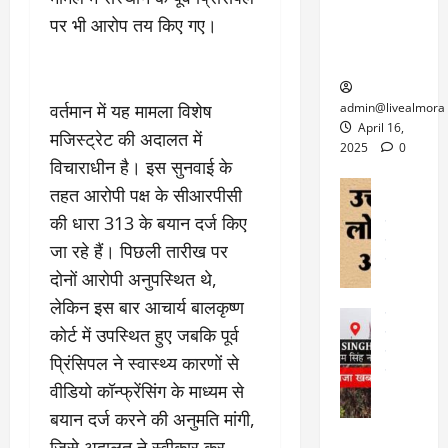
ल्म
में
लि
के लिए
1
पर भी आरोप तय किए गए।
ऑ
मौ
ए
क्वारंटीन
0
फ
त
अ
सेंटर स्थापित
फी
र
ह
ट
क
म
March
ब
वर्तमान में यह मामला विशेष
admin@livealmora
र
सू
30,
र्फ
April 16,
मजिस्ट्रेट की अदालत में
ने
2025
च
ह
2025
0
वा
विचाराधीन है। इस सुनवाई के
ना
टा
0
ले
,
अल्मोड़ा
तहत आरोपी पक्ष के सीआरपीसी
ई
अल्मोड़ा और 
नि
या
ग
की धारा 313 के बयान दर्ज किए
उत्तराखंड
द
र्दे
त्रा
ई
फीचर
वाय
जा रहे हैं। पिछली तारीख पर
श
से
विविध
वेब स
क
प
दोनों आरोपी अनुपस्थित थे,
April
उ
प
ह
लेकिन इस बार आचार्य बालकृष्ण
4,
त्त
र
उत्तराखंड
ले
2025
रा
कोर्ट में उपस्थित हुए जबकि पूर्व
देश
गं
ज
खं
फीचर
प्रिंसिपल ने स्वास्थ्य कारणों से
भी
0
रू
वायरल
ड
र
री
वीडियो कॉन्फ्रेंसिंग के माध्यम से
स
ऊ
आ
अ
बयान दर्ज करने की अनुमति मांगी,
मा
ध
रो
प
चा
म
जिसे अदालत ने स्वीकार कर