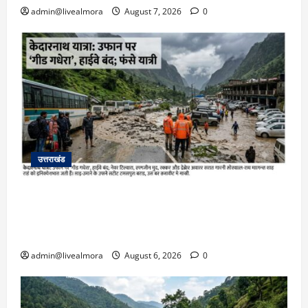
admin@livealmora
August 7, 2026
0
उत्तराखंड
​चारधाम यात्रा अपडेट: केदारनाथ हाईवे पर गीड गधेरा
उफान पर, मलबा आने से यातायात ठप; सोनप्रयाग
पार्किंग बनी ‘तालाब’
admin@livealmora
August 6, 2026
0