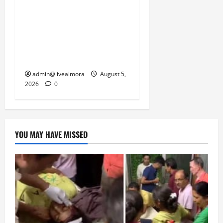
अल्मोड़ा में बाघ के हमले में
नवविवाहिता की मौत से भड़का
जनाक्रोश, मोहान तिराहा पर
सांकेतिक जाम लगाकर
सरकार को दी चेतावनी
admin@livealmora
August 5,
2026
0
YOU MAY HAVE MISSED