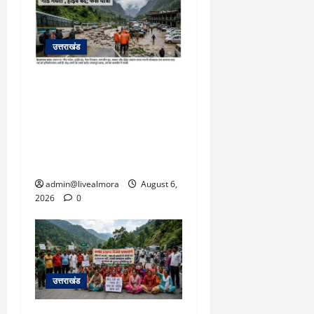
5,
2026
0
उत्तराखंड
​चारधाम यात्रा अपडेट:
केदारनाथ हाईवे पर गीड गधेरा
उफान पर, मलबा आने से
यातायात ठप; सोनप्रयाग
पार्किंग बनी ‘तालाब’
admin@livealmora
August 6,
2026
0
उत्तराखंड