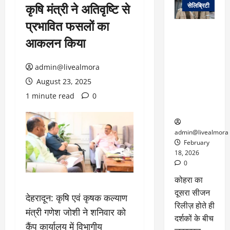
कृषि मंत्री ने अतिवृष्टि से
सेलिब्रिटी
प्रभावित फसलों का
ग्लोबल चार्ट में
आकलन किया
छाई
नेटफ्लिक्स
की ‘कोहरा 2’,
admin@livealmora
कहानी और
August 23, 2025
किरदारों ने
1 minute read
0
फिर मचाया
तहलका
admin@livealmora
February
18, 2026
0
कोहरा का
दूसरा सीजन
देहरादून: कृषि एवं कृषक कल्याण
रिलीज़ होते ही
मंत्री गणेश जोशी ने शनिवार को
दर्शकों के बीच
कैंप कार्यालय में विभागीय