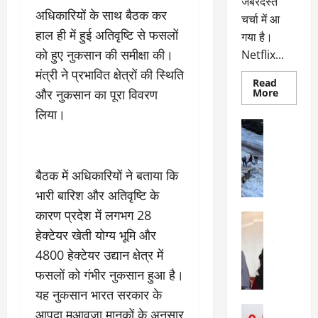
जबरदस्त
अधिकारियों के साथ बैठक कर
चर्चा में आ
हाल ही में हुई अतिवृष्टि से फसलों
गया है।
को हुए नुकसान की समीक्षा की।
Netflix...
मंत्री ने प्रभावित क्षेत्रों की स्थिति
Read
Read
और नुकसान का पूरा विवरण
More
more
about
लिया।
ग्लोबल
अल्मोड़ा
चार्ट
अल्मोड़ा और 
में
छाई
उत्तराखंड
द
नेटफ्लिक्स
वायरल
वेब 
की
बैठक में अधिकारियों ने बताया कि
के
‘कोहरा
2’,
भारी बारिश और अतिवृष्टि के
दा
कहानी
र
और
कारण प्रदेश में लगभग 28
अल्मोड़ा
किरदारों
ना
अल्मोड़ा और 
ने
हेक्टेयर खेती योग्य भूमि और
फिर
थ
उत्तराखंड
द
मचाया
4800 हेक्टेयर उद्यान क्षेत्र में
पै
वायरल
विव
तहलका
वेब स्टोरीज
फसलों को गंभीर नुकसान हुआ है।
द
सेलिब्रिटी
ल
यह नुकसान भारत सरकार के
फि
मा
अल्मोड़ा
आपदा मुआवजा मानकों के अनुसार
ल्म