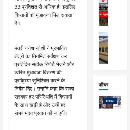
र्ग
अल्मोड़ा और 
नि
33 प्रतिशत से अधिक है, इसलिए
खु
उत्तराखंड
द
र्दे
वायरल
विव
ला
किसानों को मुआवजा मिल सकता
श
वेब स्टोरीज
,
है।
क
यु
हि
स
व
म
अल्मोड़ा
नो
क
खं
अल्मोड़ा और 
ज
की
ड
उत्तराखंड
द
मंत्री गणेश जोशी ने प्रभावित
मि
इ
वायरल
वेब 
आ
क्षेत्रों का नियमित सर्वेक्षण कर
श्रा
ला
उ
ने
गि
ज
त्त
प्रतिदिन सटीक रिपोर्ट भेजने और
से
र
के
रा
था
त्वरित मुआवजा वितरण की
फ्ता
दौ
खं
बं
प्रक्रिया सुनिश्चित करने के
र
रा
ड
फीचर
द
देश
निर्देश दिए। उन्होंने कहा कि राज्य
:
न
:
:
फीचर
मो
ए
रे
सरकार हर परिस्थिति में किसानों
9
ना
म्स
ल
वायरल
कि
के साथ खड़ी है और उन्हें हर
लि
ऋ
या
मी
संभव मदद प्रदान की जाएगी।
सा
षि
त्रि
केदारनाथ
में
को
के
यों
यात्रा के लिए
6
फि
श
के
घोड़ा-खच्चरों
से