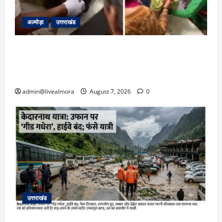
अल्मोड़ा
उत्तराखंड
अल्मोड़ा: दराती के दम पर गुलदार से भिड़ी 22 वर्षीय
बहादुर बेटी, हमला नाकाम कर बचाई जान; अस्पताल में
भर्ती
admin@livealmora
August 7, 2026
0
उत्तराखंड