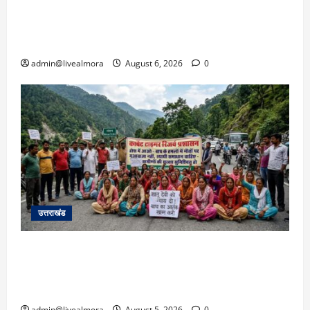
​चारधाम यात्रा अपडेट: केदारनाथ हाईवे पर गीड गधेरा
उफान पर, मलबा आने से यातायात ठप; सोनप्रयाग
पार्किंग बनी ‘तालाब’
admin@livealmora
August 6, 2026
0
उत्तराखंड
अल्मोड़ा में बाघ के हमले में नवविवाहिता की मौत से भड़का
जनाक्रोश, मोहान तिराहा पर सांकेतिक जाम लगाकर
सरकार को दी चेतावनी
admin@livealmora
August 5, 2026
0