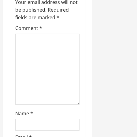
Your email address will not
March
a
be published.
Required
5,
2026
fields are marked
*
t
0
Comment
*
i
o
n
Name
*