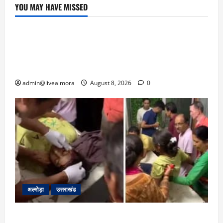
YOU MAY HAVE MISSED
उत्तराखंड
‘उत्तराखंड में जमीन मिलना नाइटमेयर बना’: देर रात
क्रिकेटर ऋषभ पंत ने CM धामी से लगाई गुहार,
मुख्यमंत्री ने दिया यह आश्वासन
admin@livealmora
August 8, 2026
0
अल्मोड़ा
उत्तराखंड
अल्मोड़ा: दराती के दम पर गुलदार से भिड़ी 22 वर्षीय