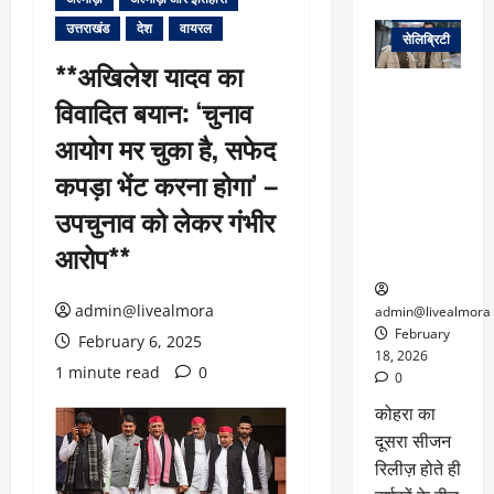
वेब स्टोरीज
उत्तराखंड
देश
वायरल
सेलिब्रिटी
**अखिलेश यादव का
ग्लोबल चार्ट में
विवादित बयान: ‘चुनाव
छाई
नेटफ्लिक्स
आयोग मर चुका है, सफेद
की ‘कोहरा 2’,
कपड़ा भेंट करना होगा’ –
कहानी और
किरदारों ने
उपचुनाव को लेकर गंभीर
फिर मचाया
आरोप**
तहलका
admin@livealmora
admin@livealmora
February
February 6, 2025
18, 2026
1 minute read
0
0
कोहरा का
दूसरा सीजन
रिलीज़ होते ही