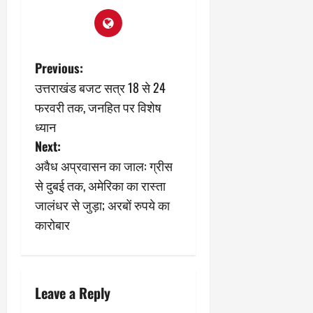
9
दि
मा
खा
र्च
या
को
आ
P
Previous:
हो
ई
उत्तराखंड बजट सत्र 18 से 24
गी
ना
o
सी
,
फरवरी तक, जनहित पर विशेष
धी
ब
s
ध्यान
ट
ता
Next:
क्क
या
t
र
अवैध अप्रवासन का जाल: ग्रीस
इ
से
n
से दुबई तक, अमेरिका का रास्ता
क
February
जालंधर से जुड़ा; अरबों रुपये का
a
ला
21,
कारोबार
2026
का
v
अ
0
प
i
मा
न
Leave a Reply
g