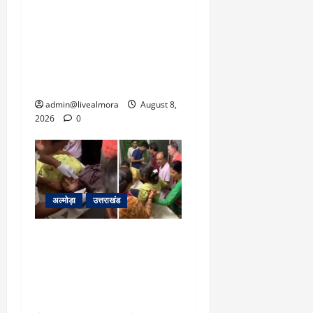
‘उत्तराखंड में जमीन मिलना
नाइटमेयर बना’: देर रात
क्रिकेटर ऋषभ पंत ने CM
धामी से लगाई गुहार, मुख्यमंत्री
ने दिया यह आश्वासन
admin@livealmora
August 8,
2026
0
अल्मोड़ा
उत्तराखंड
अल्मोड़ा: दराती के दम पर
गुलदार से भिड़ी 22 वर्षीय
बहादुर बेटी, हमला नाकाम कर
बचाई जान; अस्पताल में भर्ती