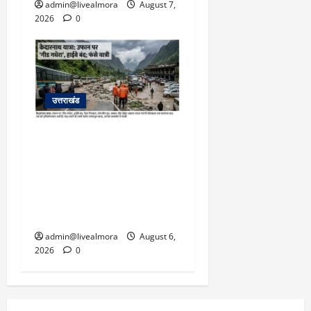
admin@livealmora
August 7,
2026
0
उत्तराखंड
​चारधाम यात्रा अपडेट:
केदारनाथ हाईवे पर गीड गधेरा
उफान पर, मलबा आने से
यातायात ठप; सोनप्रयाग
पार्किंग बनी ‘तालाब’
admin@livealmora
August 6,
2026
0