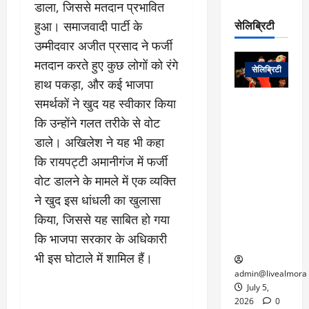
रो
प
डाला, जिससे मतदान प्रभावित
चा
म
प
डे
सेलिब्रिटी
हुआ। समाजवादी पार्टी के
र
सिं
ट
:
ह
उम्मीदवार अजीत प्रसाद ने फर्जी
जा
March
लो
न
मतदान करते हुए कुछ लोगों को रंगे
नें
31,
सेलिब्रिटी
क
ग
2025
–
हाथ पकड़ा, और कई भाजपा
से
र
ती
समर्थकों ने खुद यह स्वीकार किया
वा
0
म
लोक कला के
न
आ
न
एक युग का
कि उन्होंने गलत तरीके से वोट
म
यो
रे
अंत: पद्म
डाले। अखिलेश ने यह भी कहा
ई
ग
गा
विभूषण से
त
कि रायपट्टी अमानीगंज में फर्जी
ने
में
सम्मानित
क
वोट डालने के मामले में एक व्यक्ति
पी
रो
मशहूर
2
सी
ज
पंडवानी
ने खुद इस धांधली का खुलासा
9
ए
गा
गायिका डॉ.
ट्रे
किया, जिससे यह साबित हो गया
स
र
तीजन बाई का
नें
कि भाजपा सरकार के अधिकारी
मु
दे
निधन
र
ख्य
ने
भी इस घोटाले में शामिल हैं।
द्द
प
में
admin@livealmora
री
प्र
July 5,
March
क्षा
दे
2026
0
27,