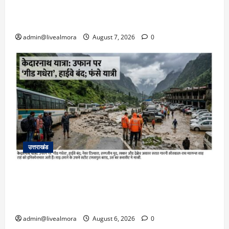
बहादुर बेटी, हमला नाकाम कर बचाई जान; अस्पताल में
भर्ती
admin@livealmora
August 7, 2026
0
उत्तराखंड
​चारधाम यात्रा अपडेट: केदारनाथ हाईवे पर गीड गधेरा
उफान पर, मलबा आने से यातायात ठप; सोनप्रयाग
पार्किंग बनी ‘तालाब’
admin@livealmora
August 6, 2026
0