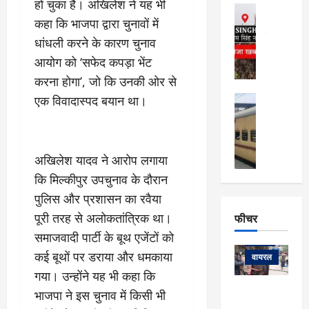
फि
हो चुका है। अखिलेश ने यह भी
मा
अल्मोड़ा
ल्म
र्ग
कहा कि भाजपा द्वारा चुनावों में
अल्मोड़ा और 
नि
खु
उत्तराखंड
द
धांधली करने के कारण चुनाव
र्दे
वायरल
विव
ला
श
आयोग को ‘सफेद कपड़ा भेंट
वेब स्टोरीज
,
क
यु
करना होगा’, जो कि उनकी ओर से
हि
स
व
म
एक विवादास्पद बयान था।
अल्मोड़ा
नो
क
खं
अल्मोड़ा और 
ज
की
ड
उत्तराखंड
द
मि
इ
वायरल
वेब 
आ
श्रा
ला
उ
ने
अखिलेश यादव ने आरोप लगाया
गि
ज
त्त
से
कि मिल्कीपुर उपचुनाव के दौरान
र
के
रा
था
फ्ता
दौ
पुलिस और प्रशासन का रवैया
खं
बं
र
रा
ड
पूरी तरह से अलोकतांत्रिक था।
फीचर
द
देश
:
न
:
:
समाजवादी पार्टी के बूथ एजेंटों को
फीचर
मो
ए
रे
9
कई बूथों पर डराया और धमकाया
ना
म्स
ल
वायरल
कि
लि
ऋ
या
गया। उन्होंने यह भी कहा कि
मी
सा
षि
त्रि
केदारनाथ
में
भाजपा ने इस चुनाव में किसी भी
को
के
यों
यात्रा के लिए