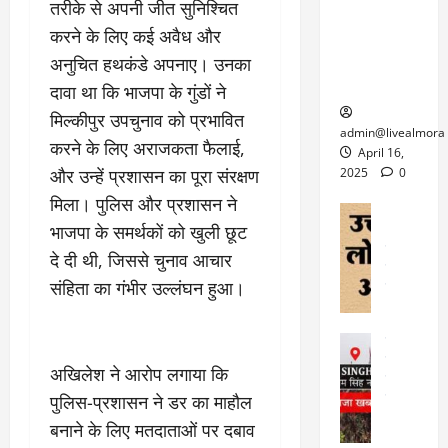
6
तरीके से अपनी जीत सुनिश्चित
फि
श
के
घोड़ा-खच्चरों
से
करने के लिए कई अवैध और
ल्म
में
लि
के लिए
1
ऑ
मौ
ए
अनुचित हथकंडे अपनाए। उनका
क्वारंटीन
0
फ
त
अ
सेंटर स्थापित
फी
दावा था कि भाजपा के गुंडों ने
र
ह
ट
मिल्कीपुर उपचुनाव को प्रभावित
क
म
March
ब
admin@livealmora
र
करने के लिए अराजकता फैलाई,
सू
30,
र्फ
April 16,
ने
2025
च
और उन्हें प्रशासन का पूरा संरक्षण
ह
2025
0
वा
ना
टा
मिला। पुलिस और प्रशासन ने
0
ले
,
अल्मोड़ा
ई
भाजपा के समर्थकों को खुली छूट
अल्मोड़ा और 
नि
या
ग
उत्तराखंड
द
र्दे
त्रा
दे दी थी, जिससे चुनाव आचार
ई
फीचर
वाय
श
से
संहिता का गंभीर उल्लंघन हुआ।
विविध
वेब स
क
प
April
उ
प
ह
4,
त्त
र
उत्तराखंड
ले
2025
रा
देश
गं
ज
अखिलेश ने आरोप लगाया कि
खं
फीचर
भी
0
रू
वायरल
पुलिस-प्रशासन ने डर का माहौल
ड
र
री
स
ऊ
बनाने के लिए मतदाताओं पर दबाव
आ
अ
मा
ध