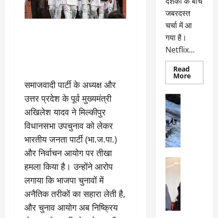
दर्शकों के बीच
जबरदस्त
चर्चा में आ
गया है।
Netflix...
Read
Read
More
more
समाजवादी पार्टी के अध्यक्ष और
about
ग्लोबल
उत्तर प्रदेश के पूर्व मुख्यमंत्री
अल्मोड़ा
चार्ट
अल्मोड़ा और 
में
अखिलेश यादव ने मिल्कीपुर
छाई
उत्तराखंड
द
नेटफ्लिक्स
विधानसभा उपचुनाव को लेकर
वायरल
वेब 
की
के
‘कोहरा
भारतीय जनता पार्टी (भा.ज.पा.)
2’,
दा
कहानी
और निर्वाचन आयोग पर तीखा
र
और
अल्मोड़ा
किरदारों
हमला किया है। उन्होंने आरोप
ना
अल्मोड़ा और 
ने
फिर
थ
लगाया कि भाजपा चुनावों में
उत्तराखंड
द
मचाया
पै
वायरल
विव
तहलका
अनैतिक तरीकों का सहारा लेती है,
वेब स्टोरीज
द
और चुनाव आयोग अब निष्क्रिय
सेलिब्रिटी
ल