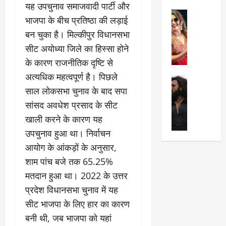
यह उपचुनाव समाजवादी पार्टी और
का
श
2025
सेलिब्रिटी
ए
में
भाजपा के बीच प्रतिष्ठा की लड़ाई
मे
क
चौ
0
बन चुका है। मिल्कीपुर विधानसभा
ह
पे
थे
सीट अयोध्या जिले का हिस्सा होने
न
प
नं
त
र
ब
के कारण राजनीतिक दृष्टि से
न
र
र
अत्यधिक महत्वपूर्ण है। पिछले
सेलिब्रिटी
हीं
द्द
प
साल लोकसभा चुनाव के बाद सपा
र
की
कि
र
ण
सांसद अवधेश प्रसाद के सीट
तो
या
,
वी
मं
,
ज
खाली करने के कारण यह
र
च
जा
ल्द
उपचुनाव हुआ था। निर्वाचन
सिं
प
नें
प
आयोग के आंकड़ों के अनुसार,
ह
र
अ
हुं
की
क्यों
शाम पांच बजे तक 65.25%
ब
चे
‘
?
क
गा
मतदान हुआ था। 2022 के उत्तर
धु
’
ब
ती
प्रदेश विधानसभा चुनाव में यह
रं
:
हो
स
सीट भाजपा के लिए हार का कारण
ध
श्रे
गी
रे
र
या
प
स्था
बनी थी, जब भाजपा को यहां