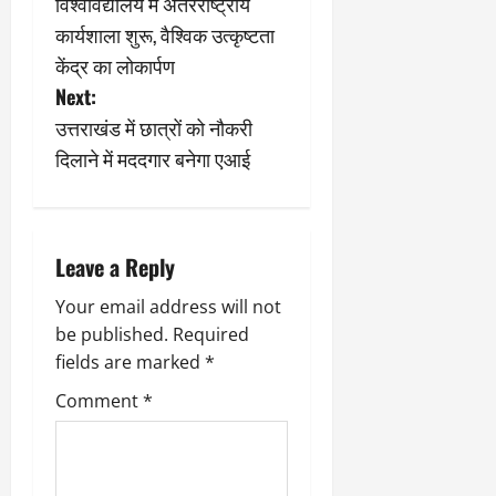
s
विश्वविद्यालय में अंतरराष्ट्रीय
March
कार्यशाला शुरू, वैश्विक उत्कृष्टता
5,
t
2026
केंद्र का लोकार्पण
n
Next:
0
उत्तराखंड में छात्रों को नौकरी
a
दिलाने में मददगार बनेगा एआई
v
i
Leave a Reply
g
Your email address will not
a
be published.
Required
fields are marked
*
t
Comment
*
i
o