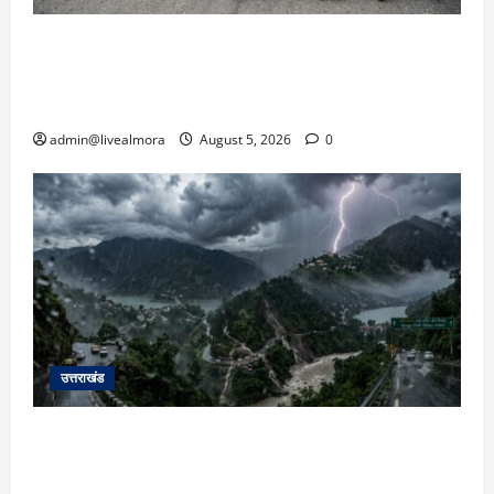
अल्मोड़ा में बाघ के हमले में नवविवाहिता की मौत से भड़का
जनाक्रोश, मोहान तिराहा पर सांकेतिक जाम लगाकर
सरकार को दी चेतावनी
admin@livealmora
August 5, 2026
0
उत्तराखंड
उत्तराखंड में आफत की बारिश: देहरादून, टिहरी, नैनीताल
और बागेश्वर में ‘येलो अलर्ट’, पहाड़ों पर आकाशीय बिजली