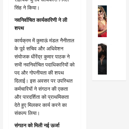
का
श
2025
सिंह ने किया।
सेलिब्रिटी
ए
में
मे
क
चौ
0
नवनिर्वाचित कार्यकारिणी ने ली
ह
पे
थे
शपथ
न
प
नं
त
र
ब
कार्यक्रम में कुमाऊं मंडल नैनीताल
न
र
र
सेलिब्रिटी
हीं
द्द
प
के पूर्व सचिव और अधिवेशन
र
की
कि
र
संयोजक धीरेंद्र कुमार पाठक ने
ण
तो
या
,
सभी नवनिर्वाचित पदाधिकारियों को
वी
मं
,
ज
र
पद और गोपनीयता की शपथ
च
जा
ल्द
सिं
प
नें
प
दिलाई। इस अवसर पर उपस्थित
ह
र
अ
हुं
कर्मचारियों ने संगठन की एकता
की
क्यों
ब
चे
और पारदर्शिता को प्राथमिकता
‘
?
क
गा
धु
’
देते हुए मिलकर कार्य करने का
ब
ती
रं
:
हो
स
संकल्प लिया।
ध
श्रे
गी
रे
र
या
प
स्था
संगठन को मिली नई ऊर्जा