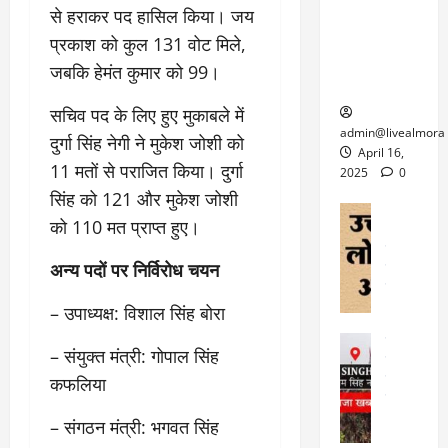
6
फि
श
से हराकर पद हासिल किया। जय
के
घोड़ा-खच्चरों
से
ल्म
में
लि
के लिए
प्रकाश को कुल 131 वोट मिले,
1
ऑ
मौ
ए
क्वारंटीन
0
जबकि हेमंत कुमार को 99।
फ
त
अ
सेंटर स्थापित
फी
र
ह
ट
सचिव पद के लिए हुए मुकाबले में
क
म
March
ब
admin@livealmora
दुर्गा सिंह नेगी ने मुकेश जोशी को
र
सू
30,
र्फ
April 16,
ने
2025
च
11 मतों से पराजित किया। दुर्गा
ह
2025
0
वा
ना
टा
सिंह को 121 और मुकेश जोशी
0
ले
,
अल्मोड़ा
ई
को 110 मत प्राप्त हुए।
अल्मोड़ा और 
नि
या
ग
उत्तराखंड
द
र्दे
त्रा
ई
अन्य पदों पर निर्विरोध चयन
फीचर
वाय
श
से
विविध
वेब स
क
प
– उपाध्यक्ष: विशाल सिंह बोरा
April
उ
प
ह
4,
त्त
र
उत्तराखंड
ले
2025
– संयुक्त मंत्री: गोपाल सिंह
रा
देश
गं
ज
खं
फीचर
कफलिया
भी
0
रू
वायरल
ड
र
री
स
ऊ
– संगठन मंत्री: भगवत सिंह
आ
अ
मा
ध