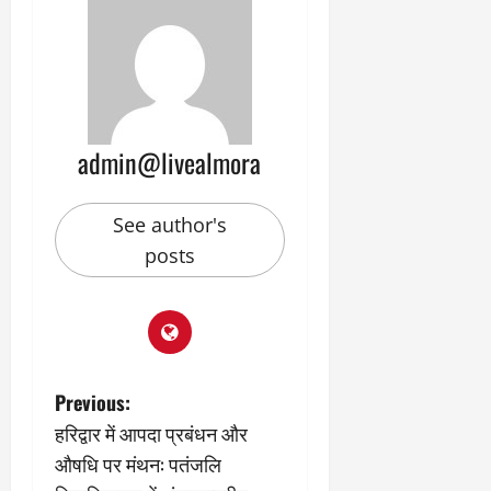
9
दि
मा
खा
र्च
या
को
आ
हो
ई
गी
ना
admin@livealmora
सी
,
धी
ब
ट
ता
See author's
क्क
या
posts
र
इ
से
क
February
ला
21,
2026
का
अ
0
P
Previous:
प
मा
हरिद्वार में आपदा प्रबंधन और
o
न
औषधि पर मंथन: पतंजलि