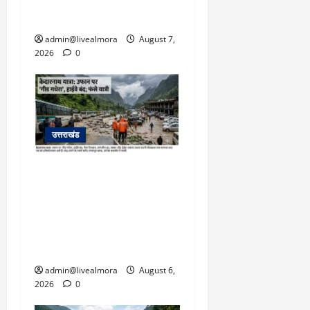
बचाई जान; अस्पताल में भर्ती
admin@livealmora
August 7,
2026
0
उत्तराखंड
​चारधाम यात्रा अपडेट:
केदारनाथ हाईवे पर गीड गधेरा
उफान पर, मलबा आने से
यातायात ठप; सोनप्रयाग
पार्किंग बनी ‘तालाब’
admin@livealmora
August 6,
2026
0