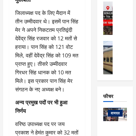
फि
मा
अल्मोड़ा
ल्म
र्ग
अल्मोड़ा और 
जिलाध्यक्ष पद के लिए मैदान में
नि
खु
उत्तराखंड
द
र्दे
तीन उम्मीदवार थे। इसमें पान सिंह
वायरल
विव
ला
श
वेब स्टोरीज
,
मेर ने अपने निकटतम प्रतिद्वंदी
क
यु
हि
देवेंद्र सिंह रजवार को 12 मतों से
स
व
म
अल्मोड़ा
हराया। पान सिंह को 121 वोट
नो
क
खं
अल्मोड़ा और 
ज
की
मिले, वहीं देवेंद्र सिंह को 109 मत
ड
उत्तराखंड
द
मि
इ
वायरल
वेब 
आ
प्राप्त हुए। तीसरे उम्मीदवार
श्रा
ला
उ
ने
गिरधर सिंह धानक को 10 मत
गि
ज
त्त
से
र
के
मिले। इस प्रकार पान सिंह मेर
रा
था
फ्ता
दौ
खं
संगठन के नए अध्यक्ष बने।
बं
र
रा
ड
फीचर
द
देश
:
न
:
अन्य प्रमुख पदों पर भी हुआ
:
फीचर
मो
ए
रे
9
निर्णय
ना
म्स
ल
वायरल
कि
लि
ऋ
या
मी
वरिष्ठ उपाध्यक्ष पद पर जय
सा
षि
त्रि
केदारनाथ
में
प्रकाश ने हेमंत कुमार को 32 मतों
को
के
यों
यात्रा के लिए