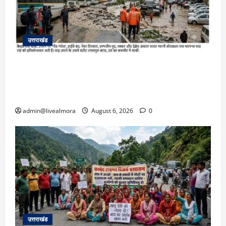
उत्तराखंड
​चारधाम यात्रा अपडेट: केदारनाथ हाईवे पर गीड गधेरा
उफान पर, मलबा आने से यातायात ठप; सोनप्रयाग
पार्किंग बनी ‘तालाब’
admin@livealmora
August 6, 2026
0
उत्तराखंड