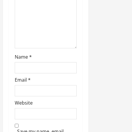
n
Name
*
Email
*
Website
Save my name, email,