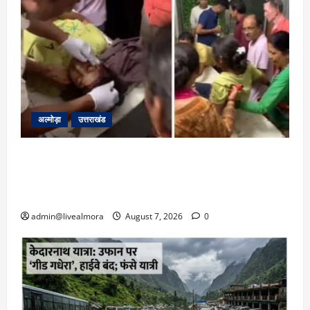
अल्मोड़ा
उत्तराखंड
अल्मोड़ा: दराती के दम पर गुलदार से भिड़ी 22 वर्षीय
बहादुर बेटी, हमला नाकाम कर बचाई जान; अस्पताल में
भर्ती
admin@livealmora
August 7, 2026
0