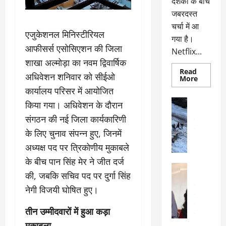
दर्शकों के बीच
जबरदस्त
चर्चा में आ
एजुकेशनल मिनिस्टीरियल
गया है।
आफीसर्स एसोसिएशन की जिला
Netflix...
शाखा अल्मोड़ा का नवम द्विवार्षिक
Read
अधिवेशन शनिवार को सीईओ
Read
More
more
कार्यालय परिसर में आयोजित
about
ग्लोबल
अल्मोड़ा
किया गया। अधिवेशन के दौरान
चार्ट
अल्मोड़ा और 
में
संगठन की नई जिला कार्यकारिणी
छाई
उत्तराखंड
द
नेटफ्लिक्स
वायरल
वेब 
के लिए चुनाव संपन्न हुए, जिनमें
की
के
‘कोहरा
अध्यक्ष पद पर त्रिकोणीय मुकाबले
2’,
दा
कहानी
के बीच पान सिंह मेर ने जीत दर्ज
र
और
अल्मोड़ा
किरदारों
ना
की, जबकि सचिव पद पर दुर्गा सिंह
अल्मोड़ा और 
ने
फिर
थ
उत्तराखंड
द
नेगी विजयी घोषित हुए।
मचाया
पै
वायरल
विव
तहलका
वेब स्टोरीज
द
तीन उम्मीदवारों में हुआ कड़ा
सेलिब्रिटी
ल
मुकाबला