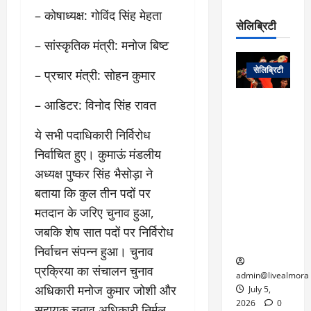
रो
प
चा
म
– कोषाध्यक्ष: गोविंद सिंह मेहता
प
डे
सेलिब्रिटी
र
सिं
ट
:
– सांस्कृतिक मंत्री: मनोज बिष्ट
ह
जा
March
लो
न
नें
31,
सेलिब्रिटी
– प्रचार मंत्री: सोहन कुमार
क
ग
2025
–
से
र
ती
– आडिटर: विनोद सिंह रावत
वा
0
म
लोक कला के
न
आ
न
एक युग का
म
ये सभी पदाधिकारी निर्विरोध
यो
रे
अंत: पद्म
ई
ग
गा
विभूषण से
निर्वाचित हुए। कुमाऊं मंडलीय
त
ने
में
सम्मानित
अध्यक्ष पुष्कर सिंह भैसोड़ा ने
क
पी
रो
मशहूर
2
बताया कि कुल तीन पदों पर
सी
ज
पंडवानी
9
मतदान के जरिए चुनाव हुआ,
ए
गा
गायिका डॉ.
ट्रे
स
र
तीजन बाई का
जबकि शेष सात पदों पर निर्विरोध
नें
मु
दे
निधन
र
निर्वाचन संपन्न हुआ। चुनाव
ख्य
ने
द्द
प्रक्रिया का संचालन चुनाव
प
में
admin@livealmora
री
प्र
अधिकारी मनोज कुमार जोशी और
July 5,
March
क्षा
दे
2026
0
सहायक चुनाव अधिकारी निर्मल
27,