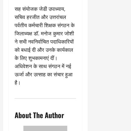
2
घो
री
न
’
षा
क्षा
प
सह संयोजक जेडी उपाध्याय,
का
ल
र
सचिव हरजीत और उत्तरांचल
ट्रे
ने
March
पर्वतीय कर्मचारी शिक्षक संगठन के
ल
‘
12,
March
र
लि
जिलाध्यक्ष डॉ. मनोज कुमार जोशी
2025
11,
5
प
2025
ने सभी नवनिर्वाचित पदाधिकारियों
0
मा
-
को बधाई दी और उनके कार्यकाल
0
र्च
सिं
के लिए शुभकामनाएं दीं।
को
किं
?
ग
अधिवेशन के साथ संगठन में नई
य
’
ऊर्जा और उत्साह का संचार हुआ
श
क
है।
की
र
‘
ने
टॉ
वा
क्सि
ले
क
गा
About The Author
’
य
से
कों
1
को