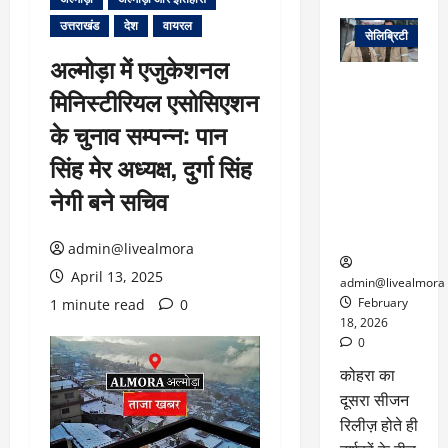
वेब स्टोरीज
उत्तराखंड
देश
वायरल
सेलिब्रिटी
अल्मोड़ा में एजुकेशनल
ग्लोबल चार्ट में
मिनिस्टीरियल एसोसिएशन
छाई
नेटफ्लिक्स
के चुनाव सम्पन्न: पान
की ‘कोहरा 2’,
सिंह मेर अध्यक्ष, दुर्गा सिंह
कहानी और
किरदारों ने
नेगी बने सचिव
फिर मचाया
तहलका
admin@livealmora
April 13, 2025
admin@livealmora
February
1 minute read
0
18, 2026
0
कोहरा का
दूसरा सीजन
रिलीज़ होते ही