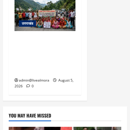
उत्तराखंड
अल्मोड़ा में बाघ के हमले में
नवविवाहिता की मौत से भड़का
जनाक्रोश, मोहान तिराहा पर
सांकेतिक जाम लगाकर
सरकार को दी चेतावनी
admin@livealmora
August 5,
2026
0
YOU MAY HAVE MISSED