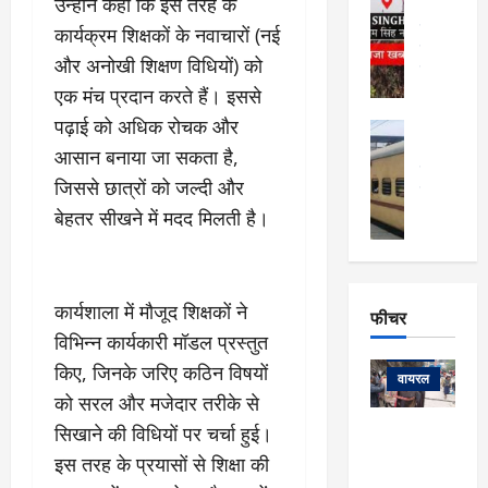
उन्होंने कहा कि इस तरह के
र्ग
अल्मोड़ा और 
नि
खु
उत्तराखंड
द
कार्यक्रम शिक्षकों के नवाचारों (नई
र्दे
वायरल
विव
ला
और अनोखी शिक्षण विधियों) को
श
वेब स्टोरीज
,
क
यु
एक मंच प्रदान करते हैं। इससे
हि
स
व
म
पढ़ाई को अधिक रोचक और
अल्मोड़ा
नो
क
खं
अल्मोड़ा और 
आसान बनाया जा सकता है,
ज
की
ड
उत्तराखंड
द
जिससे छात्रों को जल्दी और
मि
इ
वायरल
वेब 
आ
श्रा
ला
उ
बेहतर सीखने में मदद मिलती है।
ने
गि
ज
त्त
से
र
के
रा
था
फ्ता
दौ
खं
बं
र
रा
ड
कार्यशाला में मौजूद शिक्षकों ने
फीचर
द
देश
:
न
:
:
विभिन्न कार्यकारी मॉडल प्रस्तुत
फीचर
मो
ए
रे
9
किए, जिनके जरिए कठिन विषयों
ना
म्स
ल
वायरल
कि
को सरल और मजेदार तरीके से
लि
ऋ
या
मी
सा
षि
त्रि
सिखाने की विधियों पर चर्चा हुई।
केदारनाथ
में
को
के
यों
यात्रा के लिए
6
इस तरह के प्रयासों से शिक्षा की
फि
श
के
घोड़ा-खच्चरों
से