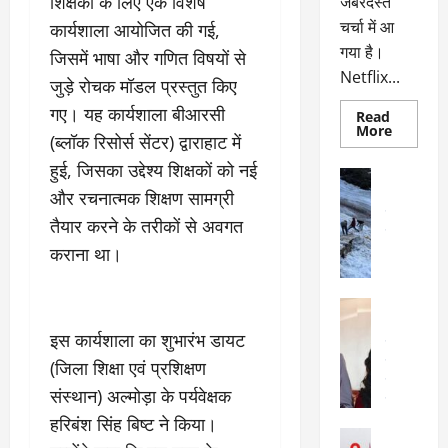
शिक्षकों के लिए एक विशेष
जबरदस्त
चर्चा में आ
कार्यशाला आयोजित की गई,
गया है।
जिसमें भाषा और गणित विषयों से
Netflix...
जुड़े रोचक मॉडल प्रस्तुत किए
गए। यह कार्यशाला बीआरसी
Read
Read
More
(ब्लॉक रिसोर्स सेंटर) द्वाराहाट में
more
about
हुई, जिसका उद्देश्य शिक्षकों को नई
ग्लोबल
अल्मोड़ा
चार्ट
और रचनात्मक शिक्षण सामग्री
अल्मोड़ा और 
में
छाई
उत्तराखंड
द
तैयार करने के तरीकों से अवगत
नेटफ्लिक्स
वायरल
वेब 
की
कराना था।
के
‘कोहरा
2’,
दा
कहानी
र
और
अल्मोड़ा
किरदारों
ना
अल्मोड़ा और 
ने
इस कार्यशाला का शुभारंभ डायट
फिर
थ
उत्तराखंड
द
मचाया
पै
वायरल
विव
(जिला शिक्षा एवं प्रशिक्षण
तहलका
वेब स्टोरीज
द
संस्थान) अल्मोड़ा के पर्यवेक्षक
सेलिब्रिटी
ल
फि
हरिबंश सिंह बिष्ट ने किया।
मा
अल्मोड़ा
ल्म