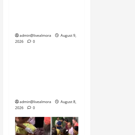
तरफ सामरिक दृष्टि से
महत्वपूर्ण सीमाओं की
कनेक्टिविटी को जल्द से जल्द
बहाल करने का दबाव है।
admin@livealmora
August 9,
2026
0
उत्तराखंड
‘उत्तराखंड में जमीन मिलना
नाइटमेयर बना’: देर रात
क्रिकेटर ऋषभ पंत ने CM
धामी से लगाई गुहार, मुख्यमंत्री
ने दिया यह आश्वासन
admin@livealmora
August 8,
2026
0