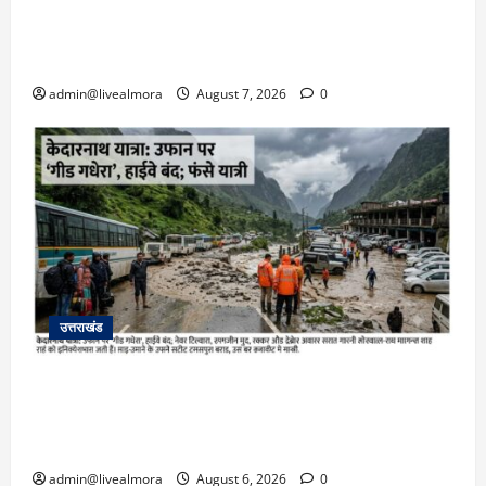
अल्मोड़ा: दराती के दम पर गुलदार से भिड़ी 22 वर्षीय
बहादुर बेटी, हमला नाकाम कर बचाई जान; अस्पताल में
भर्ती
admin@livealmora
August 7, 2026
0
उत्तराखंड
​चारधाम यात्रा अपडेट: केदारनाथ हाईवे पर गीड गधेरा
उफान पर, मलबा आने से यातायात ठप; सोनप्रयाग
पार्किंग बनी ‘तालाब’
admin@livealmora
August 6, 2026
0