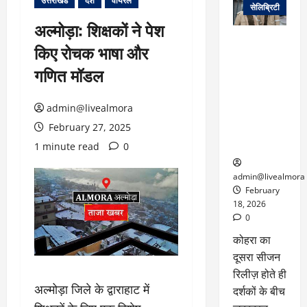
उत्तराखंड
देश
वायरल
सेलिब्रिटी
अल्मोड़ा: शिक्षकों ने पेश
ग्लोबल चार्ट में
किए रोचक भाषा और
छाई
नेटफ्लिक्स
गणित मॉडल
की ‘कोहरा 2’,
कहानी और
admin@livealmora
किरदारों ने
February 27, 2025
फिर मचाया
तहलका
1 minute read
0
admin@livealmora
February
18, 2026
0
कोहरा का
दूसरा सीजन
रिलीज़ होते ही
अल्मोड़ा जिले के द्वाराहाट में
दर्शकों के बीच