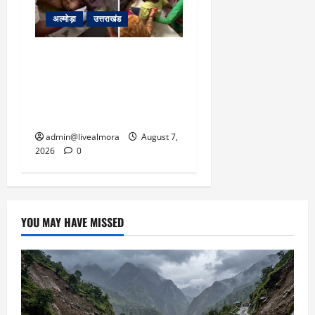
अल्मोड़ा
उत्तराखंड
अल्मोड़ा: दराती के दम पर
गुलदार से भिड़ी 22 वर्षीय
बहादुर बेटी, हमला नाकाम कर
बचाई जान; अस्पताल में भर्ती
admin@livealmora
August 7,
2026
0
YOU MAY HAVE MISSED