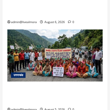
​चारधाम यात्रा अपडेट: केदारनाथ हाईवे पर गीड गधेरा
उफान पर, मलबा आने से यातायात ठप; सोनप्रयाग
पार्किंग बनी ‘तालाब’
admin@livealmora
August 6, 2026
0
उत्तराखंड
अल्मोड़ा में बाघ के हमले में नवविवाहिता की मौत से भड़का
जनाक्रोश, मोहान तिराहा पर सांकेतिक जाम लगाकर
सरकार को दी चेतावनी
admin@livealmora
August 5, 2026
0