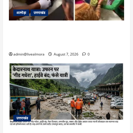
अल्मोड़ा
उत्तराखंड
अल्मोड़ा: दराती के दम पर गुलदार से भिड़ी 22 वर्षीय
बहादुर बेटी, हमला नाकाम कर बचाई जान; अस्पताल में
भर्ती
admin@livealmora
August 7, 2026
0
उत्तराखंड