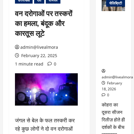
उत्तराखंड
देश
वायरल
सेलिब्रिटी
वन दरोगाओं पर तस्करों
ग्लोबल चार्ट में
का हमला, बंदूक और
छाई
नेटफ्लिक्स
कारतूस लूटे
की ‘कोहरा 2’,
कहानी और
admin@livealmora
किरदारों ने
February 22, 2025
फिर मचाया
तहलका
1 minute read
0
admin@livealmora
February
18, 2026
0
कोहरा का
दूसरा सीजन
रिलीज़ होते ही
जंगल से बेल के फल तस्करी कर
दर्शकों के बीच
रहे कुछ लोगों ने दो वन दरोगाओं