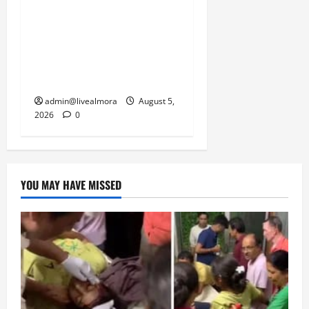
अल्मोड़ा में बाघ के हमले में
5,
2026
नवविवाहिता की मौत से भड़का
जनाक्रोश, मोहान तिराहा पर
0
सांकेतिक जाम लगाकर
सरकार को दी चेतावनी
admin@livealmora
August 5,
2026
0
YOU MAY HAVE MISSED