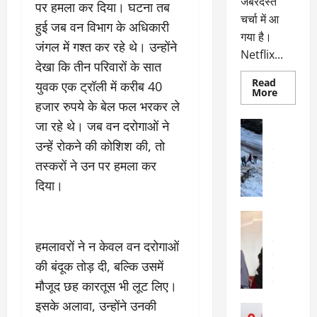
जबरदस्त
पर हमला कर दिया। घटना तब
चर्चा में आ
हुई जब वन विभाग के अधिकारी
गया है।
जंगल में गश्त कर रहे थे। उन्होंने
Netflix...
देखा कि तीन परिवारों के सात
Read
युवक एक ट्रॉली में करीब 40
Read
More
more
हजार रुपये के बेल फल भरकर ले
about
ग्लोबल
जा रहे थे। जब वन दरोगाओं ने
अल्मोड़ा
चार्ट
अल्मोड़ा और 
में
उन्हें रोकने की कोशिश की, तो
छाई
उत्तराखंड
द
नेटफ्लिक्स
तस्करों ने उन पर हमला कर
वायरल
वेब 
की
के
‘कोहरा
दिया।
2’,
दा
कहानी
र
और
अल्मोड़ा
किरदारों
ना
अल्मोड़ा और 
ने
फिर
थ
उत्तराखंड
द
हमलावरों ने न केवल वन दरोगाओं
मचाया
पै
वायरल
विव
तहलका
की बंदूक तोड़ दी, बल्कि उसमें
वेब स्टोरीज
द
मौजूद छह कारतूस भी लूट लिए।
सेलिब्रिटी
ल
फि
मा
इसके अलावा, उन्होंने उनकी
अल्मोड़ा
ल्म