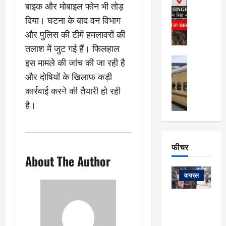
र्ग
अल्मोड़ा और 
बाइक और मोबाइल फोन भी तोड़
नि
खु
उत्तराखंड
द
दिया। घटना के बाद वन विभाग
र्दे
वायरल
विव
ला
श
वेब स्टोरीज
और पुलिस की टीमें हमलावरों की
,
क
यु
हि
तलाश में जुट गई हैं। फिलहाल
स
व
म
अल्मोड़ा
इस मामले की जांच की जा रही है
नो
क
खं
अल्मोड़ा और 
ज
और दोषियों के खिलाफ कड़ी
की
ड
उत्तराखंड
द
मि
इ
वायरल
वेब 
कार्रवाई करने की तैयारी हो रही
आ
श्रा
ला
उ
ने
है।
गि
ज
त्त
से
र
के
रा
था
फ्ता
दौ
खं
बं
र
रा
ड
फीचर
द
देश
:
न
:
About The Author
:
फीचर
मो
ए
रे
9
ना
म्स
ल
वायरल
कि
लि
ऋ
या
मी
सा
षि
त्रि
केदारनाथ
में
को
के
यों
यात्रा के लिए
6
फि
श
के
घोड़ा-खच्चरों
से