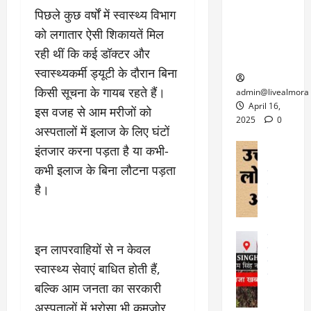
6
फि
श
के
पिछले कुछ वर्षों में स्वास्थ्य विभाग
घोड़ा-खच्चरों
से
ल्म
में
लि
के लिए
1
को लगातार ऐसी शिकायतें मिल
ऑ
मौ
ए
क्वारंटीन
0
रही थीं कि कई डॉक्टर और
फ
त
अ
सेंटर स्थापित
फी
र
ह
स्वास्थ्यकर्मी ड्यूटी के दौरान बिना
ट
क
म
March
ब
किसी सूचना के गायब रहते हैं।
admin@livealmora
र
सू
30,
र्फ
April 16,
इस वजह से आम मरीजों को
ने
2025
च
ह
2025
0
अस्पतालों में इलाज के लिए घंटों
वा
ना
टा
0
ले
,
अल्मोड़ा
इंतजार करना पड़ता है या कभी-
ई
अल्मोड़ा और 
नि
या
ग
कभी इलाज के बिना लौटना पड़ता
उत्तराखंड
द
र्दे
त्रा
ई
फीचर
वाय
है।
श
से
विविध
वेब स
क
प
April
उ
प
ह
4,
त्त
र
उत्तराखंड
ले
2025
रा
इन लापरवाहियों से न केवल
देश
गं
ज
खं
फीचर
स्वास्थ्य सेवाएं बाधित होती हैं,
भी
0
रू
वायरल
ड
र
री
बल्कि आम जनता का सरकारी
स
ऊ
आ
अ
अस्पतालों में भरोसा भी कमजोर
मा
ध