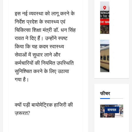
फि
मा
अल्मोड़ा
ल्म
र्ग
अल्मोड़ा और 
नि
इस नई व्यवस्था को लागू करने के
खु
उत्तराखंड
द
र्दे
निर्देश प्रदेश के स्वास्थ्य एवं
वायरल
विव
ला
श
वेब स्टोरीज
,
चिकित्सा शिक्षा मंत्री डॉ. धन सिंह
क
यु
हि
रावत ने दिए हैं। उन्होंने स्पष्ट
स
व
म
अल्मोड़ा
नो
क
किया कि यह कदम स्वास्थ्य
खं
अल्मोड़ा और 
ज
की
ड
उत्तराखंड
द
सेवाओं में सुधार लाने और
मि
इ
वायरल
वेब 
आ
कर्मचारियों की नियमित उपस्थिति
श्रा
ला
उ
ने
सुनिश्चित करने के लिए उठाया
गि
ज
त्त
से
र
के
रा
गया है।
था
फ्ता
दौ
खं
बं
र
रा
ड
फीचर
द
देश
:
न
:
:
फीचर
मो
ए
रे
क्यों पड़ी बायोमेट्रिक हाजिरी की
9
ना
म्स
ल
वायरल
कि
ज़रूरत?
लि
ऋ
या
मी
सा
षि
त्रि
केदारनाथ
में
को
के
यों
यात्रा के लिए