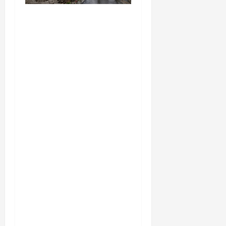
यहाँ पिथौरागढ़ (उत्तराखंड) में
हो रही भारी बारिश, भूस्खलन
और नदियों के जलस्तर बढ़ने
से जुड़ी संपूर्ण जानकारी के
आधार पर तैयार की गई एक
विस्तृत और मौलिक समाचार
रिपोर्ट (News Article) दी गई
है: ​उत्तराखंड: पिथौरागढ़ में
कुदरत का कहर, मूसलाधार
बारिश से उफान पर काली
नदी; भूस्खलन से चीन सीमा से
संपर्क टूटा ​विशेष रिपोर्ट |
पिथौरागढ़ (उत्तराखंड) ​सीमांत
जनपद पिथौरागढ़ में आफत की
बारिश का सिलसिला थमने का