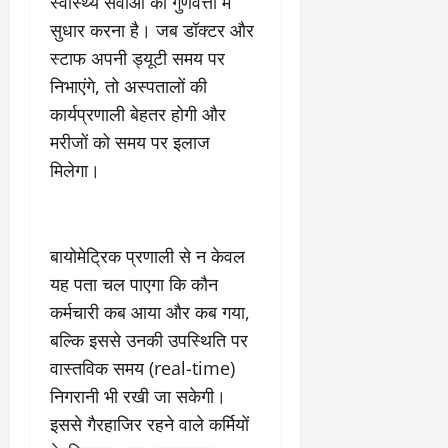
स्वास्थ्य सेवाओं की गुणवत्ता में
9
दि
सुधार करना है। जब डॉक्टर और
मा
खा
स्टाफ अपनी ड्यूटी समय पर
र्च
या
को
आ
निभाएंगे, तो अस्पतालों की
हो
ई
कार्यप्रणाली बेहतर होगी और
गी
ना
मरीजों को समय पर इलाज
सी
,
धी
मिलेगा।
ब
ट
ता
क्क
या
र
इ
बायोमेट्रिक प्रणाली से न केवल
से
क
February
यह पता चल पाएगा कि कौन
ला
21,
कर्मचारी कब आया और कब गया,
2026
का
बल्कि इससे उनकी उपस्थिति पर
अ
0
वास्तविक समय (real-time)
प
मा
निगरानी भी रखी जा सकेगी।
न
इससे गैरहाजिर रहने वाले कर्मियों