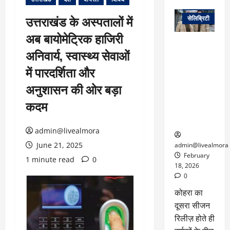
वेब स्टोरीज
उत्तराखंड के अस्पतालों में
सेलिब्रिटी
अब बायोमेट्रिक हाजिरी
ग्लोबल चार्ट में
अनिवार्य, स्वास्थ्य सेवाओं
छाई
नेटफ्लिक्स
में पारदर्शिता और
की ‘कोहरा 2’,
अनुशासन की ओर बड़ा
कहानी और
किरदारों ने
कदम
फिर मचाया
तहलका
admin@livealmora
June 21, 2025
admin@livealmora
February
1 minute read
0
18, 2026
0
कोहरा का
दूसरा सीजन
रिलीज़ होते ही