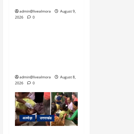
बहाल करने का दबाव है।
admin@livealmora
August 9,
2026
0
उत्तराखंड
‘उत्तराखंड में जमीन मिलना
नाइटमेयर बना’: देर रात
क्रिकेटर ऋषभ पंत ने CM
धामी से लगाई गुहार, मुख्यमंत्री
ने दिया यह आश्वासन
admin@livealmora
August 8,
2026
0
अल्मोड़ा
उत्तराखंड