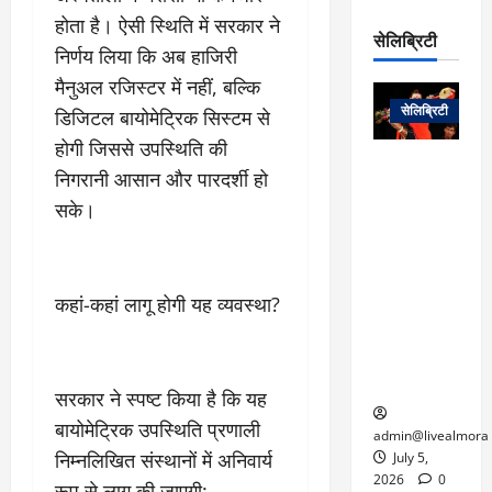
रो
प
चा
म
होता है। ऐसी स्थिति में सरकार ने
प
डे
सेलिब्रिटी
र
सिं
निर्णय लिया कि अब हाजिरी
ट
:
ह
जा
March
मैनुअल रजिस्टर में नहीं, बल्कि
लो
न
नें
31,
सेलिब्रिटी
डिजिटल बायोमेट्रिक सिस्टम से
क
ग
2025
–
से
र
होगी जिससे उपस्थिति की
ती
वा
0
म
लोक कला के
न
निगरानी आसान और पारदर्शी हो
आ
न
एक युग का
म
सके।
यो
रे
अंत: पद्म
ई
ग
गा
विभूषण से
त
ने
में
सम्मानित
क
पी
रो
मशहूर
2
कहां-कहां लागू होगी यह व्यवस्था?
सी
ज
पंडवानी
9
ए
गा
गायिका डॉ.
ट्रे
स
र
तीजन बाई का
नें
मु
दे
निधन
र
सरकार ने स्पष्ट किया है कि यह
ख्य
ने
द्द
बायोमेट्रिक उपस्थिति प्रणाली
प
में
admin@livealmora
री
प्र
निम्नलिखित संस्थानों में अनिवार्य
July 5,
March
क्षा
दे
2026
0
रूप से लागू की जाएगी:
27,