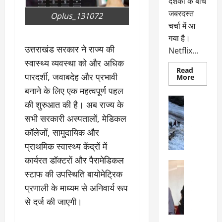
दर्शकों के बीच
जबरदस्त
Oplus_131072
चर्चा में आ
गया है।
उत्तराखंड सरकार ने राज्य की
Netflix...
स्वास्थ्य व्यवस्था को और अधिक
Read
पारदर्शी, जवाबदेह और प्रभावी
Read
More
more
बनाने के लिए एक महत्वपूर्ण पहल
about
ग्लोबल
अल्मोड़ा
की शुरुआत की है। अब राज्य के
चार्ट
अल्मोड़ा और 
में
सभी सरकारी अस्पतालों, मेडिकल
छाई
उत्तराखंड
द
नेटफ्लिक्स
वायरल
वेब 
कॉलेजों, सामुदायिक और
की
के
‘कोहरा
प्राथमिक स्वास्थ्य केंद्रों में
2’,
दा
कहानी
कार्यरत डॉक्टरों और पैरामेडिकल
र
और
अल्मोड़ा
किरदारों
ना
स्टाफ की उपस्थिति बायोमेट्रिक
अल्मोड़ा और 
ने
फिर
थ
उत्तराखंड
द
प्रणाली के माध्यम से अनिवार्य रूप
मचाया
पै
वायरल
विव
तहलका
से दर्ज की जाएगी।
वेब स्टोरीज
द
सेलिब्रिटी
ल