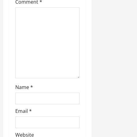
Comment
*
i
o
n
Name
*
Email
*
Website