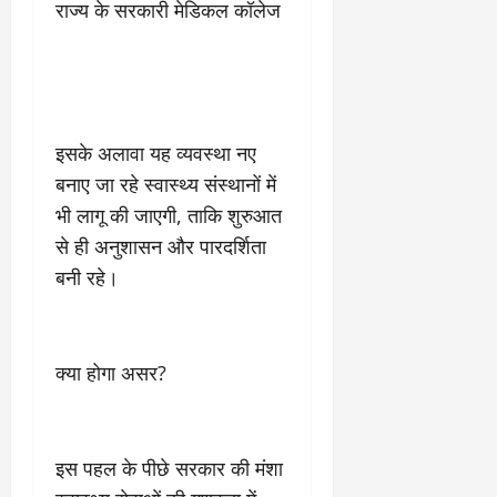
2
घो
री
न
राज्य के सरकारी मेडिकल कॉलेज
’
षा
क्षा
प
का
ल
र
ट्रे
ने
March
ल
‘
12,
March
र
लि
2025
11,
5
प
इसके अलावा यह व्यवस्था नए
2025
0
मा
-
बनाए जा रहे स्वास्थ्य संस्थानों में
0
र्च
सिं
भी लागू की जाएगी, ताकि शुरुआत
को
किं
?
से ही अनुशासन और पारदर्शिता
ग
य
’
बनी रहे।
श
क
की
र
‘
ने
टॉ
वा
क्या होगा असर?
क्सि
ले
क
गा
’
य
से
कों
इस पहल के पीछे सरकार की मंशा
1
को