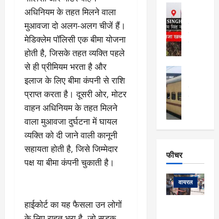
फि
मा
अल्मोड़ा
ल्म
अधिनियम के तहत मिलने वाला
र्ग
अल्मोड़ा और 
नि
मुआवजा दो अलग-अलग चीजें हैं।
खु
उत्तराखंड
द
र्दे
वायरल
विव
ला
मेडिक्लेम पॉलिसी एक बीमा योजना
श
वेब स्टोरीज
,
होती है, जिसके तहत व्यक्ति पहले
क
यु
हि
स
व
से ही प्रीमियम भरता है और
म
अल्मोड़ा
नो
क
खं
इलाज के लिए बीमा कंपनी से राशि
अल्मोड़ा और 
ज
की
ड
उत्तराखंड
द
प्राप्त करता है। दूसरी ओर, मोटर
मि
इ
वायरल
वेब 
आ
वाहन अधिनियम के तहत मिलने
श्रा
ला
उ
ने
गि
ज
त्त
वाला मुआवजा दुर्घटना में घायल
से
र
के
रा
था
व्यक्ति को दी जाने वाली कानूनी
फ्ता
दौ
खं
बं
सहायता होती है, जिसे जिम्मेदार
र
रा
ड
फीचर
द
देश
:
न
पक्ष या बीमा कंपनी चुकाती है।
:
:
फीचर
मो
ए
रे
9
ना
म्स
ल
वायरल
कि
लि
ऋ
या
मी
हाईकोर्ट का यह फैसला उन लोगों
सा
षि
त्रि
केदारनाथ
में
को
के
यों
के लिए राहत भरा है, जो सड़क
यात्रा के लिए