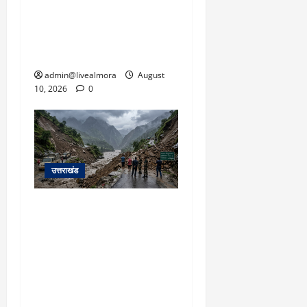
March
कार ने युवक-युवती को रौंदा,
5,
दोनों की दर्दनाक मौत, कार
2026
चालक फरार
0
admin@livealmora
August
10, 2026
0
उत्तराखंड
यहाँ पिथौरागढ़ (उत्तराखंड) में
हो रही भारी बारिश, भूस्खलन
और नदियों के जलस्तर बढ़ने
से जुड़ी संपूर्ण जानकारी के
आधार पर तैयार की गई एक
विस्तृत और मौलिक समाचार