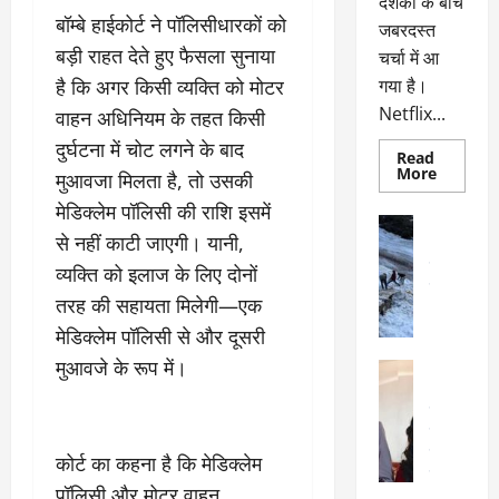
दर्शकों के बीच
बॉम्बे हाईकोर्ट ने पॉलिसीधारकों को
जबरदस्त
बड़ी राहत देते हुए फैसला सुनाया
चर्चा में आ
है कि अगर किसी व्यक्ति को मोटर
गया है।
Netflix...
वाहन अधिनियम के तहत किसी
दुर्घटना में चोट लगने के बाद
Read
Read
More
मुआवजा मिलता है, तो उसकी
more
about
मेडिक्लेम पॉलिसी की राशि इसमें
ग्लोबल
अल्मोड़ा
चार्ट
से नहीं काटी जाएगी। यानी,
अल्मोड़ा और 
में
छाई
उत्तराखंड
द
व्यक्ति को इलाज के लिए दोनों
नेटफ्लिक्स
वायरल
वेब 
की
तरह की सहायता मिलेगी—एक
के
‘कोहरा
2’,
मेडिक्लेम पॉलिसी से और दूसरी
दा
कहानी
र
और
मुआवजे के रूप में।
अल्मोड़ा
किरदारों
ना
अल्मोड़ा और 
ने
फिर
थ
उत्तराखंड
द
मचाया
पै
वायरल
विव
तहलका
वेब स्टोरीज
द
कोर्ट का कहना है कि मेडिक्लेम
सेलिब्रिटी
ल
पॉलिसी और मोटर वाहन