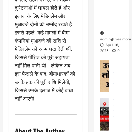
6
फि
श
के
घोड़ा-खच्चरों
से
दुर्घटनाओं में घायल होते हैं और
ल्म
में
लि
के लिए
1
इलाज के लिए मेडिक्लेम और
ऑ
मौ
ए
क्वारंटीन
0
फ
त
मुआवजे दोनों की उम्मीद रखते हैं।
अ
सेंटर स्थापित
फी
र
ह
इससे पहले, कई मामलों में बीमा
ट
क
म
March
ब
admin@livealmora
कंपनियां मुआवजे की राशि से
र
सू
30,
र्फ
April 16,
मेडिक्लेम की रकम घटा देती थीं,
ने
2025
च
ह
2025
0
वा
ना
जिससे पीड़ित को पूरी सहायता
टा
0
ले
,
अल्मोड़ा
ई
नहीं मिल पाती थी। लेकिन अब,
अल्मोड़ा और 
नि
या
ग
इस फैसले के बाद, बीमाधारकों को
उत्तराखंड
द
र्दे
त्रा
ई
फीचर
वाय
उनके हक की पूरी राशि मिलेगी,
श
से
विविध
वेब स
क
प
जिससे उनके इलाज में कोई बाधा
April
उ
प
ह
4,
नहीं आएगी।
त्त
र
उत्तराखंड
ले
2025
रा
देश
गं
ज
खं
फीचर
भी
0
रू
वायरल
ड
र
री
स
ऊ
आ
अ
About The Author
मा
ध