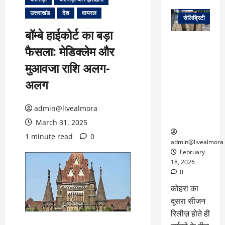
वेब स्टोरीज
उत्तराखंड
देश
वायरल
सेलिब्रिटी
बॉम्बे हाईकोर्ट का बड़ा
ग्लोबल चार्ट में
फैसला: मेडिक्लेम और
छाई
नेटफ्लिक्स
मुआवजा राशि अलग-
की ‘कोहरा 2’,
अलग
कहानी और
किरदारों ने
फिर मचाया
admin@livealmora
तहलका
March 31, 2025
1 minute read
0
admin@livealmora
February
18, 2026
0
कोहरा का
दूसरा सीजन
रिलीज़ होते ही