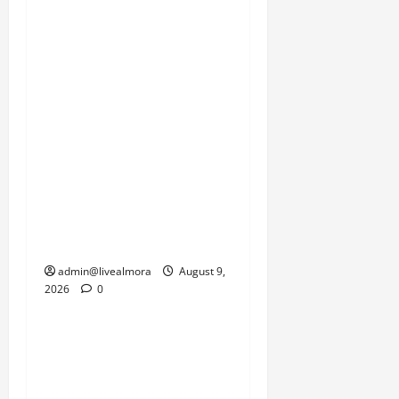
जा सकता। स्थानीय निवासी,
सेना के जवान और प्रशासन
इस समय प्रकृति की इस
दोहरी मार से जूझ रहे हैं, जहां
एक तरफ जनजीवन को पटरी
पर लाने की चुनौती है तो दूसरी
तरफ सामरिक दृष्टि से
महत्वपूर्ण सीमाओं की
कनेक्टिविटी को जल्द से जल्द
बहाल करने का दबाव है।
admin@livealmora
August 9,
2026
0
उत्तराखंड
‘उत्तराखंड में जमीन मिलना
नाइटमेयर बना’: देर रात
क्रिकेटर ऋषभ पंत ने CM