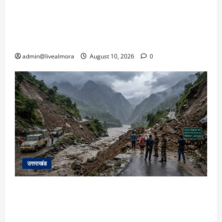
रुद्रपुर: रिंग रोड पर दर्दनाक हादसा! तेज रफ्तार
अनियंत्रित कार ने युवक-युवती को रौंदा, दोनों की
दर्दनाक मौत, कार चालक फरार
admin@livealmora
August 10, 2026
0
उत्तराखंड
यहाँ पिथौरागढ़ (उत्तराखंड) में हो रही भारी बारिश,
भूस्खलन और नदियों के जलस्तर बढ़ने से जुड़ी संपूर्ण
जानकारी के आधार पर तैयार की गई एक विस्तृत और