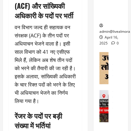
ल्म
में
(ACF) और सांख्यिकी
लि
के लिए
1
ऑ
मौ
ए
क्वारंटीन
0
अधिकारी के पदों पर भर्ती
फ
त
अ
सेंटर स्थापित
फी
र
ह
ट
वन विभाग जल्द ही सहायक वन
क
म
March
ब
admin@livealmora
संरक्षक (ACF) के तीन पदों पर
र
सू
30,
र्फ
April 16,
ने
2025
च
अधियाचन भेजने वाला है। इसी
ह
2025
0
वा
ना
टा
साल विभाग को 41 नए एसीएफ
0
ले
,
अल्मोड़ा
ई
मिले हैं, लेकिन अब शेष तीन पदों
अल्मोड़ा और 
नि
या
ग
उत्तराखंड
द
र्दे
को भरने की तैयारी की जा रही है।
त्रा
ई
फीचर
वाय
श
से
इसके अलावा, सांख्यिकी अधिकारी
विविध
वेब स
क
प
April
के चार रिक्त पदों को भरने के लिए
उ
प
ह
4,
त्त
भी अधियाचन भेजने का निर्णय
र
उत्तराखंड
ले
2025
रा
देश
गं
ज
लिया गया है।
खं
फीचर
भी
0
रू
वायरल
ड
र
री
रेंजर के पदों पर बड़ी
स
ऊ
आ
अ
मा
संख्या में भर्तियां
ध
रो
प
चा
म