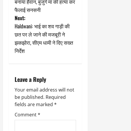
बनाया हैवान, बुजुर्ग मां की हत्या कर
5,
s
2026
फैलाई सनसनी
Next:
0
t
Haldwani: भाई का शव गाड़ी की
n
छत पर ले जाने की मजबूरी ने
झकझोरा, सीएम धामी ने दिए सख्त
a
निर्देश
v
i
Leave a Reply
g
Your email address will not
a
be published.
Required
fields are marked
*
t
Comment
*
i