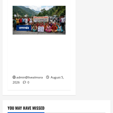
उत्तराखंड
अल्मोड़ा में बाघ के हमले में
नवविवाहिता की मौत से भड़का
जनाक्रोश, मोहान तिराहा पर
सांकेतिक जाम लगाकर
सरकार को दी चेतावनी
admin@livealmora
August 5,
2026
0
YOU MAY HAVE MISSED