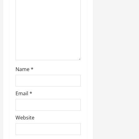
o
n
Name
*
Email
*
Website