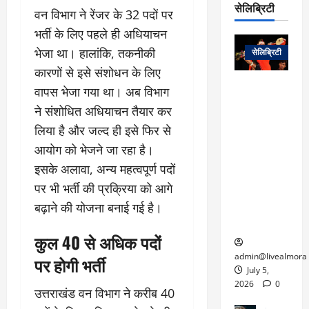
प
डे
सेलिब्रिटी
र
सिं
वन विभाग ने रेंजर के 32 पदों पर
ट
:
ह
भर्ती के लिए पहले ही अधियाचन
जा
March
लो
न
नें
31,
भेजा था। हालांकि, तकनीकी
सेलिब्रिटी
क
ग
2025
–
कारणों से इसे संशोधन के लिए
से
र
ती
वा
0
म
लोक कला के
वापस भेजा गया था। अब विभाग
न
आ
न
एक युग का
म
ने संशोधित अधियाचन तैयार कर
यो
रे
अंत: पद्म
ई
लिया है और जल्द ही इसे फिर से
ग
गा
विभूषण से
त
ने
में
सम्मानित
आयोग को भेजने जा रहा है।
क
पी
रो
मशहूर
इसके अलावा, अन्य महत्वपूर्ण पदों
2
सी
ज
पंडवानी
9
पर भी भर्ती की प्रक्रिया को आगे
ए
गा
गायिका डॉ.
ट्रे
बढ़ाने की योजना बनाई गई है।
स
र
तीजन बाई का
नें
मु
दे
निधन
र
कुल 40 से अधिक पदों
ख्य
ने
द्द
प
में
admin@livealmora
पर होगी भर्ती
री
प्र
July 5,
March
क्षा
दे
2026
0
उत्तराखंड वन विभाग ने करीब 40
27,
का
श
2025