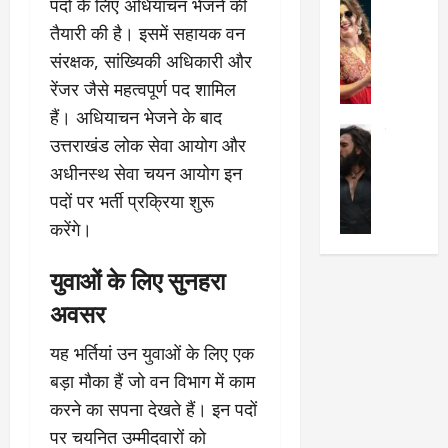
पदों के लिए अधियाचन भेजने की
सेलिब्रिटी
ए
में
मे
क
चौ
तैयारी की है। इसमें सहायक वन
0
ह
पे
थे
संरक्षक, सांख्यिकी अधिकारी और
न
प
नं
रेंजर जैसे महत्वपूर्ण पद शामिल
त
र
ब
हैं। अधियाचन भेजने के बाद
न
र
र
सेलिब्रिटी
हीं
द्द
प
उत्तराखंड लोक सेवा आयोग और
र
की
कि
र
अधीनस्थ सेवा चयन आयोग इन
ण
तो
या
,
पदों पर भर्ती प्रक्रिया शुरू
वी
मं
,
ज
र
च
करेंगे।
जा
ल्द
सिं
प
नें
प
ह
र
युवाओं के लिए सुनहरा
अ
हुं
की
क्यों
ब
चे
अवसर
‘
?
क
गा
धु
’
ब
ती
यह भर्तियां उन युवाओं के लिए एक
रं
:
हो
स
ध
बड़ा मौका हैं जो वन विभाग में काम
श्रे
गी
रे
र
या
प
स्था
करने का सपना देखते हैं। इन पदों
2
घो
री
न
पर चयनित उम्मीदवारों को
’
षा