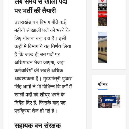
लंबे समय से खाली पदों
र्ग
अल्मोड़ा और 
नि
खु
पर भर्ती की तैयारी
उत्तराखंड
द
र्दे
वायरल
विव
ला
श
वेब स्टोरीज
,
उत्तराखंड वन विभाग बीते कई
क
यु
हि
महीनों से खाली पदों को भरने के
स
व
म
अल्मोड़ा
नो
क
लिए योजना बना रहा है। इसी
खं
अल्मोड़ा और 
ज
की
ड
उत्तराखंड
द
कड़ी में विभाग ने यह निर्णय लिया
मि
इ
वायरल
वेब 
आ
है कि जल्द ही उन पदों पर
श्रा
ला
उ
ने
अधियाचन भेजा जाएगा, जहां
गि
ज
त्त
से
र
के
रा
कर्मचारियों की सबसे अधिक
था
फ्ता
दौ
खं
बं
आवश्यकता है। मुख्यमंत्री पुष्कर
र
रा
ड
फीचर
द
देश
सिंह धामी ने भी विभिन्न विभागों में
:
न
:
:
फीचर
मो
खाली पदों को शीघ्र भरने के
ए
रे
9
ना
म्स
ल
वायरल
निर्देश दिए हैं, जिसके बाद यह
कि
लि
ऋ
या
मी
प्रक्रिया तेज हो गई है।
सा
षि
त्रि
केदारनाथ
में
को
के
यों
यात्रा के लिए
6
सहायक वन संरक्षक
फि
श
के
घोड़ा-खच्चरों
से