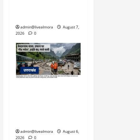
गुलदार से भिड़ी 22 वर्षीय
बहादुर बेटी, हमला नाकाम कर
बचाई जान; अस्पताल में भर्ती
admin@livealmora
August 7,
2026
0
उत्तराखंड
​चारधाम यात्रा अपडेट:
केदारनाथ हाईवे पर गीड गधेरा
उफान पर, मलबा आने से
यातायात ठप; सोनप्रयाग
पार्किंग बनी ‘तालाब’
admin@livealmora
August 6,
2026
0