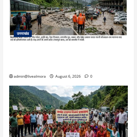
उत्तराखंड
​चारधाम यात्रा अपडेट: केदारनाथ हाईवे पर गीड गधेरा
उफान पर, मलबा आने से यातायात ठप; सोनप्रयाग
पार्किंग बनी ‘तालाब’
admin@livealmora
August 6, 2026
0