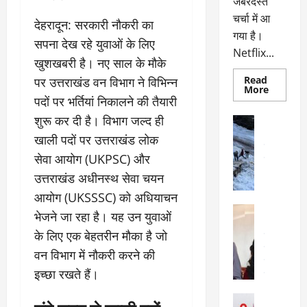
जबरदस्त
चर्चा में आ
देहरादून: सरकारी नौकरी का
गया है।
सपना देख रहे युवाओं के लिए
Netflix...
खुशखबरी है। नए साल के मौके
Read
पर उत्तराखंड वन विभाग ने विभिन्न
Read
More
more
पदों पर भर्तियां निकालने की तैयारी
about
ग्लोबल
शुरू कर दी है। विभाग जल्द ही
अल्मोड़ा
चार्ट
अल्मोड़ा और 
में
खाली पदों पर उत्तराखंड लोक
छाई
उत्तराखंड
द
नेटफ्लिक्स
सेवा आयोग (UKPSC) और
वायरल
वेब 
की
के
‘कोहरा
उत्तराखंड अधीनस्थ सेवा चयन
2’,
दा
कहानी
आयोग (UKSSSC) को अधियाचन
र
और
अल्मोड़ा
किरदारों
भेजने जा रहा है। यह उन युवाओं
ना
अल्मोड़ा और 
ने
फिर
थ
के लिए एक बेहतरीन मौका है जो
उत्तराखंड
द
मचाया
पै
वायरल
विव
तहलका
वन विभाग में नौकरी करने की
वेब स्टोरीज
द
इच्छा रखते हैं।
सेलिब्रिटी
ल
फि
मा
अल्मोड़ा
ल्म