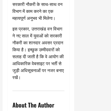
क्षा
प
सरकारी नौकरी के साथ-साथ वन
का
ल
र
ट्रे
ने
विभाग में काम करने का एक
March
ल
‘
12,
महत्वपूर्ण अनुभव भी मिलेगा।
March
र
लि
2025
11,
5
प
2025
इस प्रकार, उत्तराखंड वन विभाग
0
मा
-
ने नए साल में युवाओं को सरकारी
0
र्च
सिं
नौकरी का शानदार अवसर प्रदान
को
किं
?
ग
किया है। इच्छुक उम्मीदवारों को
य
’
सलाह दी जाती है कि वे आयोग की
श
क
आधिकारिक वेबसाइट पर भर्ती से
की
र
‘
जुड़ी अधिसूचनाओं पर नजर बनाए
ने
टॉ
वा
रखें।
क्सि
ले
क
गा
’
य
से
कों
1
About The Author
को
9
दि