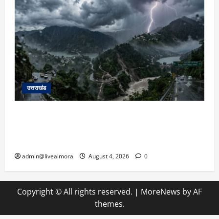
उत्तराखंड
उत्तराखंड में आफत की बारिश: देहरादून, टिहरी, नैनीताल
और बागेश्वर में ‘येलो अलर्ट’, पहाड़ों पर आकाशीय बिजली
गिरने की चेतावनी
admin@livealmora
August 4, 2026
0
Copyright © All rights reserved.
|
MoreNews
by AF
themes.