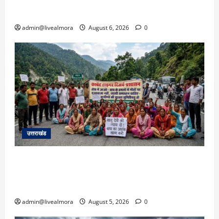
उफान पर, मलबा आने से यातायात ठप; सोनप्रयाग
पार्किंग बनी ‘तालाब’
admin@livealmora
August 6, 2026
0
उत्तराखंड
अल्मोड़ा में बाघ के हमले में नवविवाहिता की मौत से भड़का
जनाक्रोश, मोहान तिराहा पर सांकेतिक जाम लगाकर
सरकार को दी चेतावनी
admin@livealmora
August 5, 2026
0