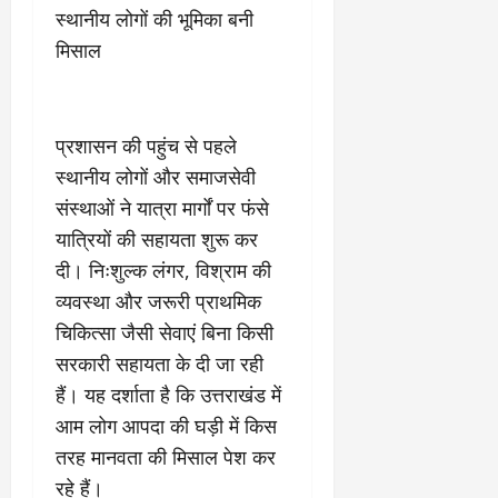
9
दि
स्थानीय लोगों की भूमिका बनी
मा
खा
मिसाल
र्च
या
को
आ
हो
ई
गी
ना
प्रशासन की पहुंच से पहले
सी
,
स्थानीय लोगों और समाजसेवी
धी
ब
संस्थाओं ने यात्रा मार्गों पर फंसे
ट
ता
क्क
या
यात्रियों की सहायता शुरू कर
र
इ
दी। निःशुल्क लंगर, विश्राम की
से
व्यवस्था और जरूरी प्राथमिक
क
February
चिकित्सा जैसी सेवाएं बिना किसी
ला
21,
2026
का
सरकारी सहायता के दी जा रही
अ
हैं। यह दर्शाता है कि उत्तराखंड में
0
प
आम लोग आपदा की घड़ी में किस
मा
तरह मानवता की मिसाल पेश कर
न
रहे हैं।