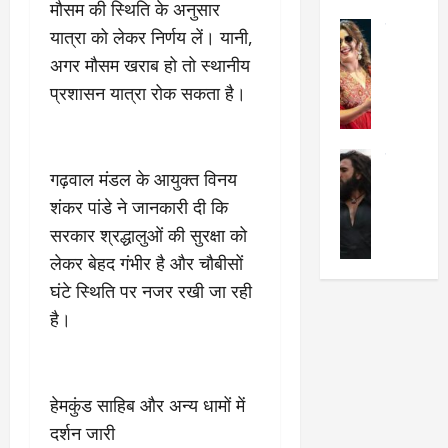
मौसम की स्थिति के अनुसार
का
श
2025
सेलिब्रिटी
ए
में
यात्रा को लेकर निर्णय लें। यानी,
मे
क
चौ
0
अगर मौसम खराब हो तो स्थानीय
ह
पे
थे
प्रशासन यात्रा रोक सकता है।
न
प
नं
त
र
ब
न
र
र
सेलिब्रिटी
हीं
द्द
प
गढ़वाल मंडल के आयुक्त विनय
र
की
कि
र
ण
शंकर पांडे ने जानकारी दी कि
तो
या
,
वी
मं
,
ज
सरकार श्रद्धालुओं की सुरक्षा को
र
च
जा
ल्द
लेकर बेहद गंभीर है और चौबीसों
सिं
प
नें
प
घंटे स्थिति पर नजर रखी जा रही
ह
र
अ
हुं
की
क्यों
है।
ब
चे
‘
?
क
गा
धु
’
ब
ती
रं
:
हो
स
ध
हेमकुंड साहिब और अन्य धामों में
श्रे
गी
रे
र
या
प
स्था
दर्शन जारी