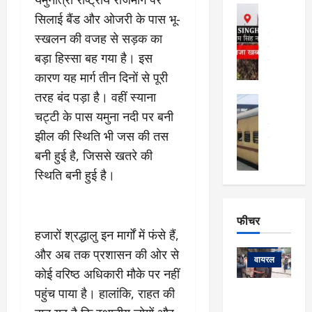
फि
मा
अल्मोड़ा
ल्म
सिलाई बैंड और ओजरी के पास भू-
र्ग
अल्मोड़ा और 
नि
खु
उत्तराखंड
द
स्खलन की वजह से सड़क का
र्दे
वायरल
विव
ला
बड़ा हिस्सा बह गया है। इस
श
वेब स्टोरीज
,
क
कारण यह मार्ग तीन दिनों से पूरी
यु
हि
स
व
तरह बंद पड़ा है। वहीं स्याना
म
अल्मोड़ा
नो
क
खं
अल्मोड़ा और 
चट्टी के पास यमुना नदी पर बनी
ज
की
ड
उत्तराखंड
द
झील की स्थिति भी जस की तस
मि
इ
वायरल
वेब 
आ
श्रा
ला
उ
बनी हुई है, जिससे खतरे की
ने
गि
ज
त्त
से
स्थिति बनी हुई है।
र
के
रा
था
फ्ता
दौ
खं
बं
र
रा
ड
फीचर
द
देश
:
न
:
हजारों श्रद्धालु इन मार्गों में फंसे हैं,
:
फीचर
मो
ए
रे
9
और अब तक प्रशासन की ओर से
ना
म्स
ल
वायरल
कि
कोई वरिष्ठ अधिकारी मौके पर नहीं
लि
ऋ
या
मी
सा
षि
त्रि
पहुंच पाया है। हालांकि, राहत की
केदारनाथ
में
को
के
यों
यात्रा के लिए