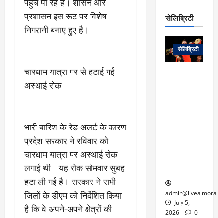
पहुंच पा रहे हैं। शासन और
रो
प
चा
म
प
डे
प्रशासन इस रूट पर विशेष
सेलिब्रिटी
र
सिं
ट
निगरानी बनाए हुए है।
:
ह
जा
March
लो
न
नें
31,
सेलिब्रिटी
क
ग
2025
–
से
र
ती
चारधाम यात्रा पर से हटाई गई
वा
0
म
लोक कला के
न
आ
अस्थाई रोक
न
एक युग का
म
यो
रे
अंत: पद्म
ई
ग
गा
विभूषण से
त
ने
में
सम्मानित
क
भारी बारिश के रेड अलर्ट के कारण
पी
रो
मशहूर
2
सी
ज
पंडवानी
प्रदेश सरकार ने रविवार को
9
ए
गा
गायिका डॉ.
ट्रे
चारधाम यात्रा पर अस्थाई रोक
स
र
तीजन बाई का
नें
लगाई थी। यह रोक सोमवार सुबह
मु
दे
निधन
र
ख्य
हटा ली गई है। सरकार ने सभी
ने
द्द
प
में
admin@livealmora
जिलों के डीएम को निर्देशित किया
री
प्र
July 5,
है कि वे अपने-अपने क्षेत्रों की
March
क्षा
दे
2026
0
27,