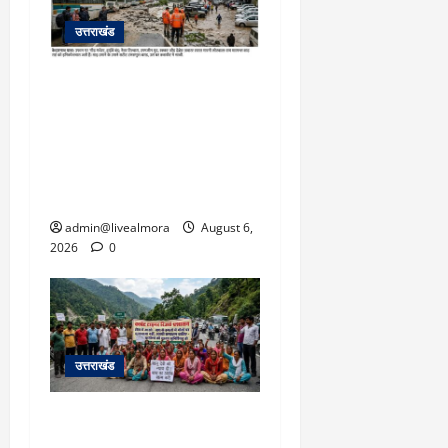
उत्तराखंड
​चारधाम यात्रा अपडेट:
केदारनाथ हाईवे पर गीड गधेरा
उफान पर, मलबा आने से
यातायात ठप; सोनप्रयाग
पार्किंग बनी ‘तालाब’
admin@livealmora
August 6,
2026
0
उत्तराखंड
अल्मोड़ा में बाघ के हमले में