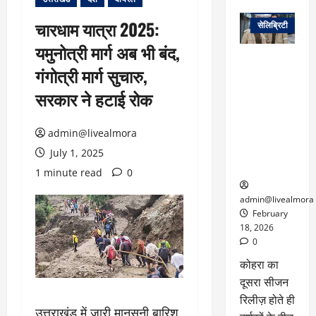
वेब स्टोरीज
चारधाम यात्रा 2025:
सेलिब्रिटी
यमुनोत्री मार्ग अब भी बंद,
ग्लोबल चार्ट में
गंगोत्री मार्ग सुचारु,
छाई
नेटफ्लिक्स
सरकार ने हटाई रोक
की ‘कोहरा 2’,
कहानी और
admin@livealmora
किरदारों ने
फिर मचाया
July 1, 2025
तहलका
1 minute read
0
admin@livealmora
February
18, 2026
0
कोहरा का
दूसरा सीजन
रिलीज़ होते ही
उत्तराखंड में जारी मानसूनी बारिश