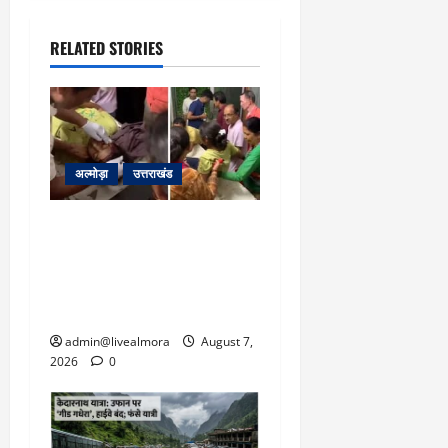
RELATED STORIES
अल्मोड़ा
उत्तराखंड
अल्मोड़ा: दराती के दम पर
गुलदार से भिड़ी 22 वर्षीय
बहादुर बेटी, हमला नाकाम कर
बचाई जान; अस्पताल में भर्ती
admin@livealmora
August 7,
2026
0