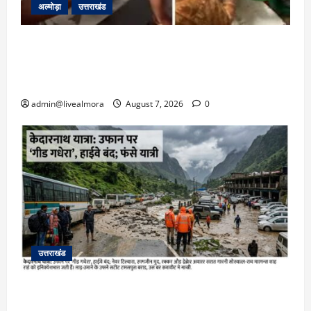
अल्मोड़ा
उत्तराखंड
अल्मोड़ा: दराती के दम पर गुलदार से भिड़ी 22 वर्षीय
बहादुर बेटी, हमला नाकाम कर बचाई जान; अस्पताल में
भर्ती
admin@livealmora
August 7, 2026
0
उत्तराखंड
​चारधाम यात्रा अपडेट: केदारनाथ हाईवे पर गीड गधेरा