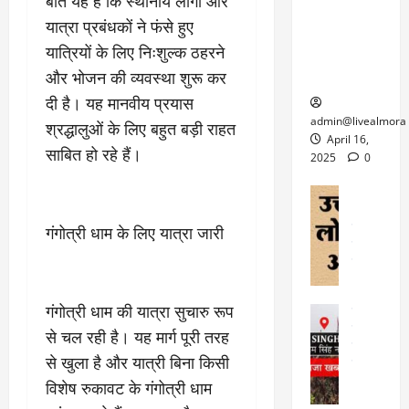
6
बात यह है कि स्थानीय लोगों और
फि
श
के
घोड़ा-खच्चरों
से
यात्रा प्रबंधकों ने फंसे हुए
ल्म
में
लि
के लिए
1
यात्रियों के लिए निःशुल्क ठहरने
ऑ
मौ
ए
क्वारंटीन
0
फ
त
अ
और भोजन की व्यवस्था शुरू कर
सेंटर स्थापित
फी
र
ह
ट
दी है। यह मानवीय प्रयास
क
म
March
ब
admin@livealmora
श्रद्धालुओं के लिए बहुत बड़ी राहत
र
सू
30,
र्फ
April 16,
ने
साबित हो रहे हैं।
2025
च
ह
2025
0
वा
ना
टा
0
ले
,
अल्मोड़ा
ई
अल्मोड़ा और 
नि
या
ग
उत्तराखंड
द
गंगोत्री धाम के लिए यात्रा जारी
र्दे
त्रा
ई
फीचर
वाय
श
से
विविध
वेब स
क
प
April
उ
प
ह
4,
त्त
गंगोत्री धाम की यात्रा सुचारु रूप
र
उत्तराखंड
ले
2025
रा
देश
गं
ज
से चल रही है। यह मार्ग पूरी तरह
खं
फीचर
भी
0
रू
से खुला है और यात्री बिना किसी
वायरल
ड
र
री
स
विशेष रुकावट के गंगोत्री धाम
ऊ
आ
अ
मा
ध