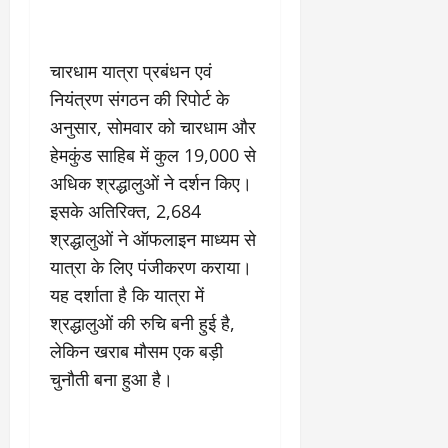
2
घो
री
न
’
षा
क्षा
प
का
ल
र
ट्रे
ने
चारधाम यात्रा प्रबंधन एवं
March
ल
‘
12,
March
नियंत्रण संगठन की रिपोर्ट के
र
लि
2025
11,
अनुसार, सोमवार को चारधाम और
5
प
2025
0
मा
हेमकुंड साहिब में कुल 19,000 से
-
0
र्च
सिं
अधिक श्रद्धालुओं ने दर्शन किए।
को
किं
इसके अतिरिक्त, 2,684
?
ग
श्रद्धालुओं ने ऑफलाइन माध्यम से
य
’
श
क
यात्रा के लिए पंजीकरण कराया।
की
र
यह दर्शाता है कि यात्रा में
‘
ने
श्रद्धालुओं की रुचि बनी हुई है,
टॉ
वा
लेकिन खराब मौसम एक बड़ी
क्सि
ले
क
गा
चुनौती बना हुआ है।
’
य
से
कों
1
को