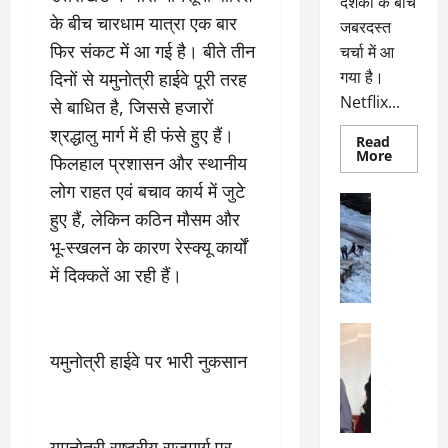
दर्शकों के बीच
के बीच चारधाम यात्रा एक बार
जबरदस्त
फिर संकट में आ गई है। बीते तीन
चर्चा में आ
गया है।
दिनों से यमुनोत्री हाईवे पूरी तरह
Netflix...
से बाधित है, जिससे हजारों
श्रद्धालु मार्ग में ही फंसे हुए हैं।
Read
Read
More
फिलहाल प्रशासन और स्थानीय
more
about
लोग राहत एवं बचाव कार्य में जुटे
ग्लोबल
अल्मोड़ा
चार्ट
हुए हैं, लेकिन कठिन मौसम और
अल्मोड़ा और 
में
छाई
उत्तराखंड
द
भू-स्खलन के कारण रेस्क्यू कार्यों
नेटफ्लिक्स
वायरल
वेब 
की
में दिक्कतें आ रही हैं।
के
‘कोहरा
2’,
दा
कहानी
र
और
अल्मोड़ा
किरदारों
ना
अल्मोड़ा और 
ने
यमुनोत्री हाईवे पर भारी नुकसान
फिर
थ
उत्तराखंड
द
मचाया
पै
वायरल
विव
तहलका
वेब स्टोरीज
द
सेलिब्रिटी
ल
यमुनोत्री राष्ट्रीय राजमार्ग पर