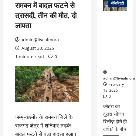
रामबन में बादल फटने से
सेलिब्रिटी
त्रासदी, तीन की मौत, दो
ग्लोबल चार्ट में
लापता
छाई
नेटफ्लिक्स
की ‘कोहरा 2’,
admin@livealmora
कहानी और
August 30, 2025
किरदारों ने
1 minute read
0
फिर मचाया
तहलका
admin@livealmora
February
18, 2026
0
कोहरा का
दूसरा सीजन
जम्मू-कश्मीर के रामबन जिले के
रिलीज़ होते ही
राजगढ़ क्षेत्र में शनिवार तड़के
दर्शकों के बीच
बादल फटने से बड़ा हादसा हुआ।