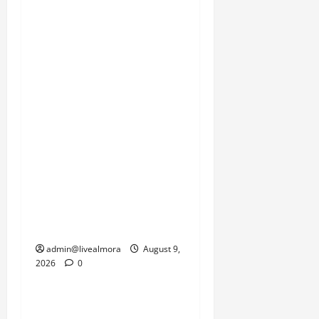
घटनाओं में और बढ़ोतरी की
आशंका से इनकार नहीं किया
जा सकता। स्थानीय निवासी,
सेना के जवान और प्रशासन
इस समय प्रकृति की इस
दोहरी मार से जूझ रहे हैं, जहां
एक तरफ जनजीवन को पटरी
पर लाने की चुनौती है तो दूसरी
तरफ सामरिक दृष्टि से
महत्वपूर्ण सीमाओं की
कनेक्टिविटी को जल्द से जल्द
बहाल करने का दबाव है।
admin@livealmora
August 9,
2026
0
उत्तराखंड
‘उत्तराखंड में जमीन मिलना