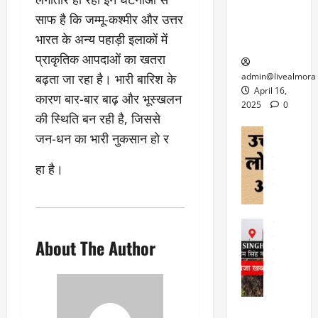
ल्म
में
लि
के लिए
1
साफ है कि जम्मू-कश्मीर और उत्तर
ऑ
मौ
ए
क्वारंटीन
0
भारत के अन्य पहाड़ी इलाकों में
फ
त
अ
सेंटर स्थापित
फी
र
ह
प्राकृतिक आपदाओं का खतरा
ट
क
म
March
ब
बढ़ता जा रहा है। भारी बारिश के
admin@livealmora
र
सू
30,
र्फ
April 16,
कारण बार-बार बाढ़ और भूस्खलन
ने
2025
च
ह
2025
0
वा
की स्थिति बन रही है, जिससे
ना
टा
0
ले
,
अल्मोड़ा
जन-धन का भारी नुकसान हो र
ई
अल्मोड़ा और 
नि
या
ग
उत्तराखंड
द
र्दे
त्रा
हा है।
ई
फीचर
वाय
श
से
विविध
वेब स
क
प
April
उ
प
ह
4,
त्त
र
उत्तराखंड
ले
2025
रा
देश
गं
About The Author
ज
खं
फीचर
भी
0
रू
वायरल
ड
र
री
स
ऊ
आ
अ
मा
ध
रो
प
चा
म