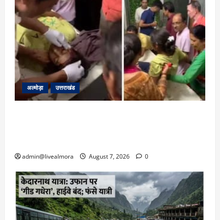
अल्मोड़ा
उत्तराखंड
अल्मोड़ा: दराती के दम पर गुलदार से भिड़ी 22 वर्षीय
बहादुर बेटी, हमला नाकाम कर बचाई जान; अस्पताल में
भर्ती
admin@livealmora
August 7, 2026
0