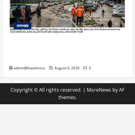
उत्तराखंड
​चारधाम यात्रा अपडेट: केदारनाथ हाईवे पर गीड गधेरा
उफान पर, मलबा आने से यातायात ठप; सोनप्रयाग
पार्किंग बनी ‘तालाब’
admin@livealmora
August 6, 2026
0
Copyright © All rights reserved.
|
MoreNews
by AF
themes.