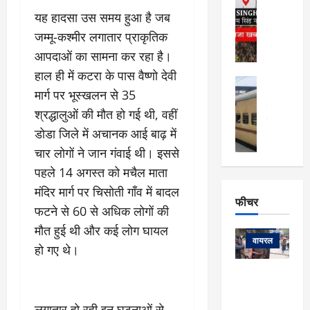
र्ग
अल्मोड़ा और 
नि
यह हादसा उस समय हुआ है जब
खु
उत्तराखंड
द
र्दे
वायरल
विव
ला
जम्मू-कश्मीर लगातार प्राकृतिक
श
वेब स्टोरीज
,
आपदाओं का सामना कर रहा है।
क
यु
हि
स
व
हाल ही में कटरा के पास वैष्णो देवी
म
अल्मोड़ा
नो
क
मार्ग पर भूस्खलन से 35
खं
अल्मोड़ा और 
ज
की
ड
उत्तराखंड
द
श्रद्धालुओं की मौत हो गई थी, वहीं
मि
इ
वायरल
वेब 
आ
डोडा जिले में अचानक आई बाढ़ में
श्रा
ला
उ
ने
गि
ज
त्त
चार लोगों ने जान गंवाई थी। इससे
से
र
के
रा
था
पहले 14 अगस्त को मचैल माता
फ्ता
दौ
खं
बं
मंदिर मार्ग पर चिसोती गाँव में बादल
र
रा
ड
फीचर
द
देश
फटने से 60 से अधिक लोगों की
:
न
:
:
फीचर
मो
ए
रे
मौत हुई थी और कई लोग घायल
9
ना
म्स
ल
वायरल
कि
हो गए थे।
लि
ऋ
या
मी
सा
षि
त्रि
केदारनाथ
में
को
के
यों
यात्रा के लिए
6
फि
श
के
घोड़ा-खच्चरों
से
लगातार हो रही इन घटनाओं से