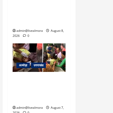
नाइटमेयर बना’: देर रात
क्रिकेटर ऋषभ पंत ने CM
धामी से लगाई गुहार, मुख्यमंत्री
ने दिया यह आश्वासन
admin@livealmora
August 8,
2026
0
अल्मोड़ा
उत्तराखंड
अल्मोड़ा: दराती के दम पर
गुलदार से भिड़ी 22 वर्षीय
बहादुर बेटी, हमला नाकाम कर
बचाई जान; अस्पताल में भर्ती
admin@livealmora
August 7,
2026
0