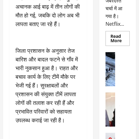
जबरदस्त
अचानक आई बाढ़ में तीन लोगों की
चर्चा में आ
मौत हो गई, जबकि दो लोग अब भी
गया है।
लापता बताए जा रहे हैं।
Netflix...
Read
Read
More
more
about
जिला प्रशासन के अनुसार तेज
ग्लोबल
अल्मोड़ा
चार्ट
बारिश और बादल फटने से गाँव में
अल्मोड़ा और 
में
छाई
उत्तराखंड
द
भारी नुकसान हुआ है। राहत और
नेटफ्लिक्स
वायरल
वेब 
की
बचाव कार्य के लिए टीमें मौके पर
के
‘कोहरा
2’,
भेजी गई हैं। सुरक्षाबलों और
दा
कहानी
र
और
प्रशासन की संयुक्त टीमें लापता
अल्मोड़ा
किरदारों
ना
अल्मोड़ा और 
ने
लोगों की तलाश कर रही हैं और
फिर
थ
उत्तराखंड
द
मचाया
प्रभावित परिवारों को सहायता
पै
वायरल
विव
तहलका
वेब स्टोरीज
उपलब्ध कराई जा रही है।
द
सेलिब्रिटी
ल
फि
मा
अल्मोड़ा
ल्म