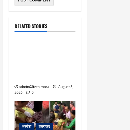
RELATED STORIES
उत्तराखंड
‘उत्तराखंड में जमीन मिलना
नाइटमेयर बना’: देर रात
क्रिकेटर ऋषभ पंत ने CM
धामी से लगाई गुहार, मुख्यमंत्री
ने दिया यह आश्वासन
admin@livealmora
August 8,
2026
0
अल्मोड़ा
उत्तराखंड