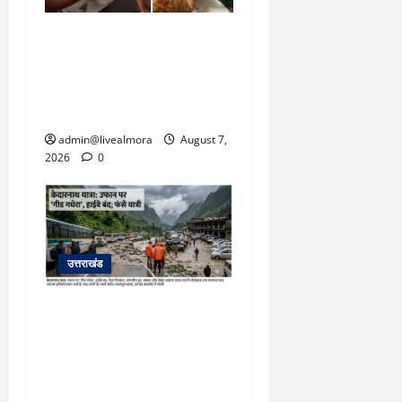
अल्मोड़ा: दराती के दम पर
गुलदार से भिड़ी 22 वर्षीय
बहादुर बेटी, हमला नाकाम कर
बचाई जान; अस्पताल में भर्ती
admin@livealmora
August 7,
2026
0
उत्तराखंड
​चारधाम यात्रा अपडेट:
केदारनाथ हाईवे पर गीड गधेरा
उफान पर, मलबा आने से
यातायात ठप; सोनप्रयाग