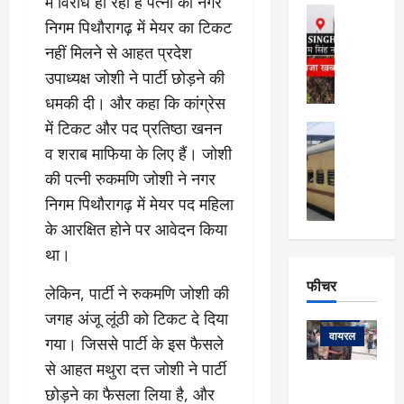
फि
में विरोध हो रहा हैं पत्नी को नगर
मा
अल्मोड़ा
ल्म
निगम पिथौरागढ़ में मेयर का टिकट
र्ग
अल्मोड़ा और 
नि
खु
उत्तराखंड
द
नहीं मिलने से आहत प्रदेश
र्दे
वायरल
विव
ला
उपाध्यक्ष जोशी ने पार्टी छोड़ने की
श
वेब स्टोरीज
,
क
यु
धमकी दी। और कहा कि कांग्रेस
हि
स
व
म
में टिकट और पद प्रतिष्ठा खनन
अल्मोड़ा
नो
क
खं
अल्मोड़ा और 
व शराब माफिया के लिए हैं। जोशी
ज
की
ड
उत्तराखंड
द
की पत्नी रुकमणि जोशी ने नगर
मि
इ
वायरल
वेब 
आ
श्रा
ला
उ
निगम पिथौरागढ़ में मेयर पद महिला
ने
गि
ज
त्त
से
के आरक्षित होने पर आवेदन किया
र
के
रा
था
था।
फ्ता
दौ
खं
बं
र
रा
ड
फीचर
द
देश
लेकिन, पार्टी ने रुकमणि जोशी की
:
न
:
:
फीचर
मो
जगह अंजू लूंठी को टिकट दे दिया
ए
रे
9
ना
म्स
ल
वायरल
गया। जिससे पार्टी के इस फैसले
कि
लि
ऋ
या
मी
से आहत मथुरा दत्त जोशी ने पार्टी
सा
षि
त्रि
केदारनाथ
में
छोड़ने का फैसला लिया है, और
को
के
यों
यात्रा के लिए