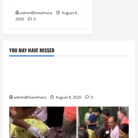
पार्किंग बनी ‘तालाब’
admin@livealmora
August 6,
2026
0
YOU MAY HAVE MISSED
उत्तराखंड
‘उत्तराखंड में जमीन मिलना नाइटमेयर बना’: देर रात
क्रिकेटर ऋषभ पंत ने CM धामी से लगाई गुहार,
मुख्यमंत्री ने दिया यह आश्वासन
admin@livealmora
August 8, 2026
0