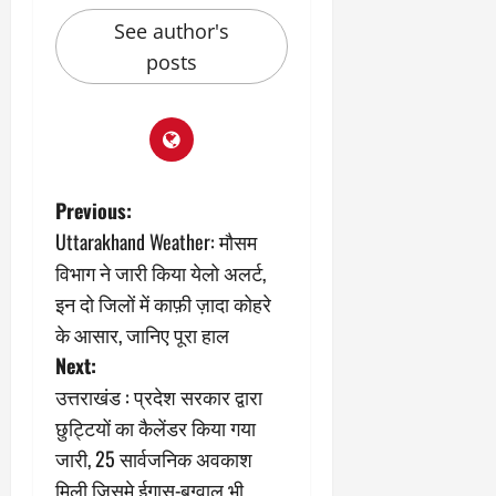
2
घो
री
न
’
षा
क्षा
प
See author's
का
ल
र
posts
ट्रे
ने
March
ल
‘
12,
March
र
लि
2025
11,
5
प
2025
0
मा
-
0
र्च
सिं
P
Previous:
को
किं
Uttarakhand Weather: मौसम
?
ग
o
य
’
विभाग ने जारी किया येलो अलर्ट,
श
क
s
इन दो जिलों में काफ़ी ज़ादा कोहरे
की
र
के आसार, जानिए पूरा हाल
‘
ने
t
Next:
टॉ
वा
क्सि
n
ले
उत्तराखंड : प्रदेश सरकार द्वारा
क
गा
छुट्टियों का कैलेंडर किया गया
a
’
य
जारी, 25 सार्वजनिक अवकाश
से
कों
v
1
मिली जिसमे ईगास-बग्वाल भी
को