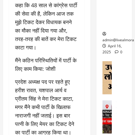
6
फि
श
के
कहा कि 48 साल से कांग्रेस पार्टी
घोड़ा-खच्चरों
से
ल्म
में
लि
के लिए
1
की सेवा की है, लेकिन आज तक
ऑ
मौ
ए
क्वारंटीन
0
मुझे टिकट देेकर विधायक बनने
फ
त
अ
सेंटर स्थापित
फी
का मौका नहीं दिया गया और,
र
ह
ट
क
म
तरह-तरह की बातें कर मेरा टिकट
March
ब
admin@livealmora
र
सू
30,
र्फ
April 16,
काटा गया।
ने
2025
च
ह
2025
0
वा
ना
टा
मैंने कठिन परिस्थितियों में पार्टी के
0
ले
,
अल्मोड़ा
ई
लिए काम किया: जोशी
अल्मोड़ा और 
नि
या
ग
उत्तराखंड
द
र्दे
त्रा
ई
प्रदेश अध्यक्ष पद पर रहते हुए
फीचर
वाय
श
से
विविध
वेब स
हरीश रावत, यशपाल आर्य व
क
प
April
उ
प
ह
प्रीतम सिंह ने मेरा टिकट काटा,
4,
त्त
र
उत्तराखंड
ले
2025
मगर मैंने कभी पार्टी के खिलाफ
रा
देश
गं
ज
खं
फीचर
नाराजगी नहीं जताई। इस बार
भी
0
रू
वायरल
ड
र
पत्नी के लिए मेयर का टिकट देने
री
स
ऊ
आ
अ
का पार्टी का आग्रह किया था।
मा
ध