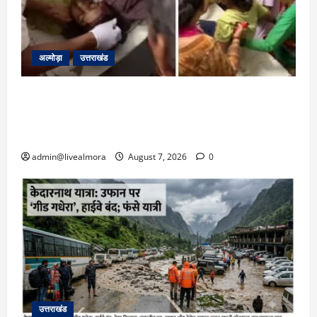
अल्मोड़ा
उत्तराखंड
अल्मोड़ा: दराती के दम पर गुलदार से भिड़ी 22 वर्षीय
बहादुर बेटी, हमला नाकाम कर बचाई जान; अस्पताल में
भर्ती
admin@livealmora
August 7, 2026
0
उत्तराखंड