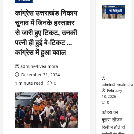
वेब स्टोरीज
कांग्रेस उत्तराखंड निकाय
सेलिब्रिटी
चुनाव में जिनके हस्ताक्षर
ग्लोबल चार्ट में
से जारी हुए टिकट, उनकी
छाई
नेटफ्लिक्स
पत्नी ही हुई बे-टिकट …
की ‘कोहरा 2’,
कांग्रेस में हुआ बवाल
कहानी और
किरदारों ने
फिर मचाया
admin@livealmora
तहलका
December 31, 2024
1 minute read
0
admin@livealmora
February
18, 2026
0
कोहरा का
दूसरा सीजन
रिलीज़ होते ही