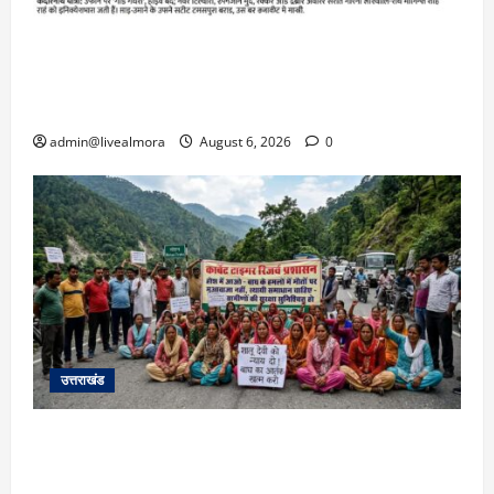
​चारधाम यात्रा अपडेट: केदारनाथ हाईवे पर गीड गधेरा
उफान पर, मलबा आने से यातायात ठप; सोनप्रयाग
पार्किंग बनी ‘तालाब’
admin@livealmora
August 6, 2026
0
उत्तराखंड
अल्मोड़ा में बाघ के हमले में नवविवाहिता की मौत से भड़का
जनाक्रोश, मोहान तिराहा पर सांकेतिक जाम लगाकर