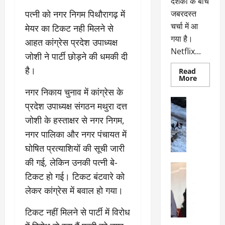
दर्शकों के बीच
पत्नी को नगर निगम पिथौरागढ़ में
जबरदस्त
चर्चा में आ
मेयर का टिकट नही मिलने से
गया है।
आहत कांग्रेस प्रदेश उपाध्यक्ष
Netflix...
जोशी ने पार्टी छोड़ने की धमकी दी
है।
Read
Read
More
more
नगर निकाय चुनाव में कांग्रेस के
about
ग्लोबल
अल्मोड़ा
प्रदेश उपाध्यक्ष संगठन मथुरा दत्त
चार्ट
अल्मोड़ा और 
में
जोशी के हस्ताक्षर से नगर निगम,
छाई
उत्तराखंड
द
नेटफ्लिक्स
वायरल
वेब 
नगर पालिका और नगर पंचायत में
की
के
‘कोहरा
घोषित प्रत्याशियों की सूची जारी
2’,
दा
कहानी
की गई, लेकिन उनकी पत्नी बे-
र
और
अल्मोड़ा
किरदारों
ना
टिकट हो गई। टिकट बंटवारे को
अल्मोड़ा और 
ने
फिर
थ
उत्तराखंड
द
लेकर कांग्रेस में बवाल हो गया।
मचाया
पै
वायरल
विव
तहलका
वेब स्टोरीज
द
टिकट नहीं मिलने से पार्टी में विरोध
सेलिब्रिटी
ल