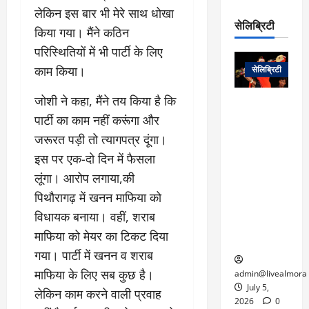
रो
प
लेकिन इस बार भी मेरे साथ धोखा
चा
म
प
डे
सेलिब्रिटी
र
सिं
किया गया। मैंने कठिन
ट
:
ह
जा
परिस्थितियों में भी पार्टी के लिए
March
लो
न
नें
31,
काम किया।
सेलिब्रिटी
क
ग
2025
–
से
र
ती
जोशी ने कहा, मैंने तय किया है कि
वा
0
म
लोक कला के
न
पार्टी का काम नहीं करूंगा और
आ
न
एक युग का
म
यो
रे
अंत: पद्म
जरूरत पड़ी तो त्यागपत्र दूंगा।
ई
ग
गा
विभूषण से
त
इस पर एक-दो दिन में फैसला
ने
में
सम्मानित
क
लूंगा। आरोप लगाया,की
पी
रो
मशहूर
2
सी
ज
पंडवानी
पिथौरागढ़ में खनन माफिया को
9
ए
गा
गायिका डॉ.
विधायक बनाया। वहीं, शराब
ट्रे
स
र
तीजन बाई का
नें
माफिया को मेयर का टिकट दिया
मु
दे
निधन
र
गया। पार्टी में खनन व शराब
ख्य
ने
द्द
प
में
माफिया के लिए सब कुछ है।
admin@livealmora
री
प्र
July 5,
लेकिन काम करने वाली प्रवाह
March
क्षा
दे
2026
0
27,