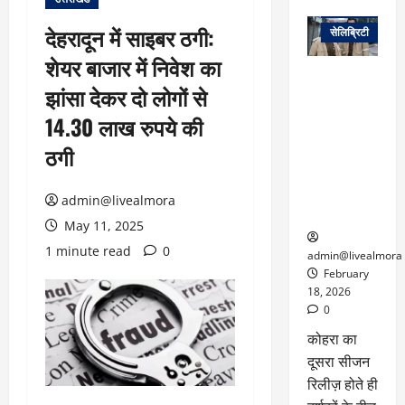
वेब स्टोरीज
देहरादून में साइबर ठगी:
सेलिब्रिटी
शेयर बाजार में निवेश का
ग्लोबल चार्ट में
झांसा देकर दो लोगों से
छाई
नेटफ्लिक्स
14.30 लाख रुपये की
की ‘कोहरा 2’,
ठगी
कहानी और
किरदारों ने
फिर मचाया
admin@livealmora
तहलका
May 11, 2025
1 minute read
0
admin@livealmora
February
18, 2026
0
कोहरा का
दूसरा सीजन
रिलीज़ होते ही