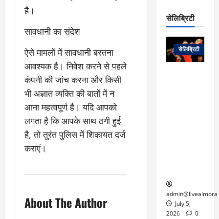
रो
प
चा
है।
म
प
डे
सेलिब्रिटी
र
सिं
ट
सावधानी का संदेश
:
ह
जा
March
लो
न
नें
31,
सेलिब्रिटी
ऐसे मामलों में सावधानी बरतना
क
ग
2025
–
से
र
आवश्यक है। निवेश करने से पहले
ती
वा
0
म
लोक कला के
न
कंपनी की जांच करना और किसी
आ
न
एक युग का
म
भी अज्ञात व्यक्ति की बातों में न
यो
रे
अंत: पद्म
ई
ग
आना महत्वपूर्ण है। यदि आपको
गा
विभूषण से
त
ने
में
सम्मानित
लगता है कि आपके साथ ठगी हुई
क
पी
रो
मशहूर
2
है, तो तुरंत पुलिस में शिकायत दर्ज
सी
ज
पंडवानी
9
कराएं।
ए
गा
गायिका डॉ.
ट्रे
स
र
तीजन बाई का
नें
मु
दे
निधन
र
ख्य
ने
द्द
प
में
admin@livealmora
About The Author
री
प्र
July 5,
March
क्षा
दे
2026
0
27,