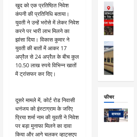
फि
मा
अल्मोड़ा
खुद को एक प्रतिष्ठित निवेश
ल्म
र्ग
अल्मोड़ा और 
नि
कंपनी की प्रतिनिधि बताया।
खु
उत्तराखंड
द
र्दे
युवती ने उन्हें भरोसे में लेकर निवेश
वायरल
विव
ला
श
वेब स्टोरीज
,
करने पर भारी लाभ मिलने का
क
यु
हि
झांसा दिया। विकास कुमार ने
स
व
म
अल्मोड़ा
नो
क
युवती की बातों में आकर 17
खं
अल्मोड़ा और 
ज
की
ड
उत्तराखंड
द
अप्रैल से 24 अप्रैल के बीच कुल
मि
इ
वायरल
वेब 
आ
10.50 लाख रुपये विभिन्न खातों
श्रा
ला
उ
ने
में ट्रांसफर कर दिए।
गि
ज
त्त
से
र
के
रा
था
फ्ता
दौ
खं
बं
र
रा
ड
फीचर
द
देश
दूसरे मामले में, कोर्ट रोड निवासी
:
न
:
:
फीचर
मो
ए
रे
धनंजय को इंस्टाग्राम के जरिए
9
ना
म्स
ल
वायरल
कि
प्रिया शर्मा नाम की युवती ने निवेश
लि
ऋ
या
मी
पर बड़ा मुनाफा मिलने का दावा
सा
षि
त्रि
केदारनाथ
में
किया और आगे चलकर व्हाट्सएप
को
के
यों
यात्रा के लिए