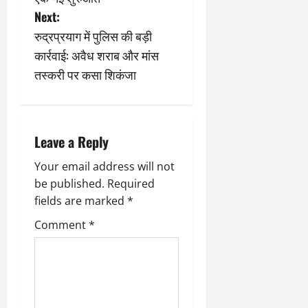
2
घो
री
न
s
’
Next:
षा
क्षा
प
का
ल
र
रुद्रप्रयाग में पुलिस की बड़ी
t
ट्रे
ने
March
कार्रवाई: अवैध शराब और मांस
ल
‘
12,
March
n
तस्करी पर कसा शिकंजा
र
लि
2025
11,
5
प
2025
a
0
मा
-
0
र्च
सिं
v
को
किं
Leave a Reply
?
ग
i
य
Your email address will not
’
श
क
be published.
Required
g
की
र
fields are marked
*
‘
ने
a
Comment
*
टॉ
वा
क्सि
ले
t
क
गा
’
i
य
से
कों
1
को