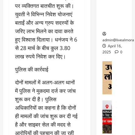
6
फि
श
के
पर व्यक्तिगत बातचीत शुरू की।
घोड़ा-खच्चरों
से
ल्म
में
लि
के लिए
1
युवती ने विभिन्न निवेश योजनाएं
ऑ
मौ
ए
क्वारंटीन
0
बताईं और अन्य ग्रुप सदस्यों के
फ
त
अ
सेंटर स्थापित
फी
र
जरिए लाभ मिलने का दावा करते
ह
ट
क
म
March
हुए विश्वास दिलाया। धनंजय ने 6
ब
admin@livealmora
र
सू
30,
र्फ
April 16,
से 28 मार्च के बीच कुल 3.80
ने
2025
च
ह
2025
0
लाख रुपये निवेश कर दिए।
वा
ना
टा
0
ले
,
अल्मोड़ा
ई
पुलिस की कार्रवाई
अल्मोड़ा और 
नि
या
ग
उत्तराखंड
द
र्दे
त्रा
ई
फीचर
वाय
दोनों मामलों में अलग-अलग थानों
श
से
विविध
वेब स
क
में पुलिस ने मुकदमा दर्ज कर जांच
प
April
उ
प
ह
शुरू कर दी है। पुलिस
4,
त्त
र
उत्तराखंड
ले
2025
अधिकारियों का कहना है कि दोनों
रा
देश
गं
ज
खं
फीचर
ही मामलों की जांच शुरू कर दी गई
भी
0
रू
वायरल
ड
र
री
है और साइबर सेल की मदद से
स
ऊ
आ
अ
आरोपियों की पहचान की जा रही
मा
ध