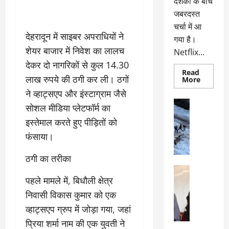
दर्शकों के बीच
जबरदस्त
चर्चा में आ
देहरादून में साइबर अपराधियों ने
गया है।
शेयर बाजार में निवेश का लालच
Netflix...
देकर दो नागरिकों से कुल 14.30
Read
लाख रुपये की ठगी कर ली। ठगों
Read
More
more
ने व्हाट्सएप और इंस्टाग्राम जैसे
about
ग्लोबल
अल्मोड़ा
सोशल मीडिया प्लेटफॉर्म का
चार्ट
अल्मोड़ा और 
में
इस्तेमाल करते हुए पीड़ितों को
छाई
उत्तराखंड
द
नेटफ्लिक्स
वायरल
वेब 
फंसाया।
की
के
‘कोहरा
2’,
दा
ठगी का तरीका
कहानी
र
और
अल्मोड़ा
किरदारों
ना
पहले मामले में, बिधौली क्षेत्र
अल्मोड़ा और 
ने
फिर
थ
उत्तराखंड
द
निवासी विकास कुमार को एक
मचाया
पै
वायरल
विव
तहलका
व्हाट्सएप ग्रुप में जोड़ा गया, जहां
वेब स्टोरीज
द
सेलिब्रिटी
ल
प्रिया शर्मा नाम की एक युवती ने