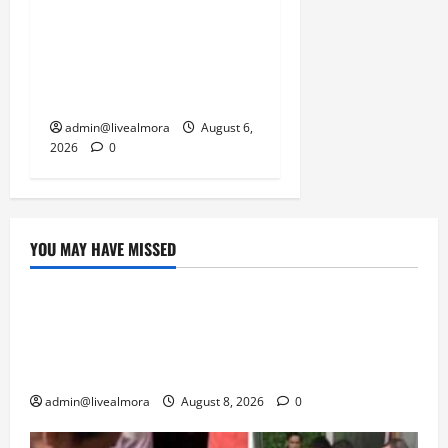
केदारनाथ हाईवे पर गीड गधेरा
उफान पर, मलबा आने से
यातायात ठप; सोनप्रयाग
पार्किंग बनी ‘तालाब’
admin@livealmora
August 6,
2026
0
YOU MAY HAVE MISSED
उत्तराखंड
‘उत्तराखंड में जमीन मिलना नाइटमेयर बना’: देर रात
क्रिकेटर ऋषभ पंत ने CM धामी से लगाई गुहार,
मुख्यमंत्री ने दिया यह आश्वासन
admin@livealmora
August 8, 2026
0