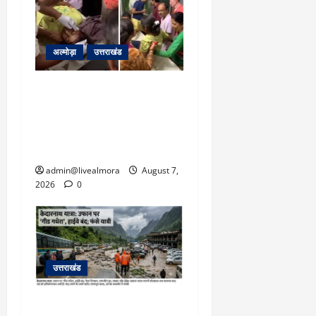
अल्मोड़ा
उत्तराखंड
अल्मोड़ा: दराती के दम पर
गुलदार से भिड़ी 22 वर्षीय
बहादुर बेटी, हमला नाकाम कर
बचाई जान; अस्पताल में भर्ती
admin@livealmora
August 7,
2026
0
उत्तराखंड
​चारधाम यात्रा अपडेट: