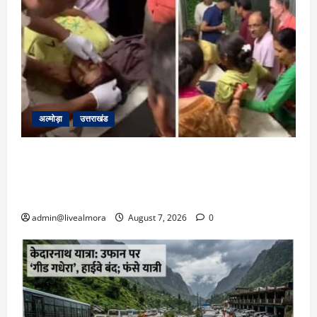
अल्मोड़ा
उत्तराखंड
अल्मोड़ा: दराती के दम पर गुलदार से भिड़ी 22 वर्षीय
बहादुर बेटी, हमला नाकाम कर बचाई जान; अस्पताल में
भर्ती
admin@livealmora
August 7, 2026
0