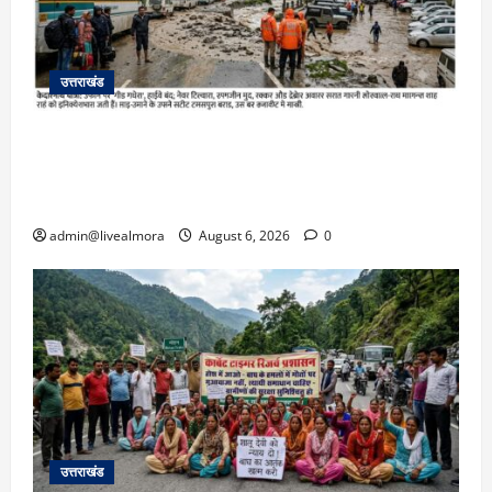
उत्तराखंड
​चारधाम यात्रा अपडेट: केदारनाथ हाईवे पर गीड गधेरा
उफान पर, मलबा आने से यातायात ठप; सोनप्रयाग
पार्किंग बनी ‘तालाब’
admin@livealmora
August 6, 2026
0
उत्तराखंड