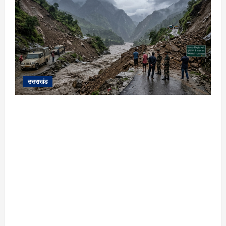
उत्तराखंड
यहाँ पिथौरागढ़ (उत्तराखंड) में हो रही भारी बारिश,
भूस्खलन और नदियों के जलस्तर बढ़ने से जुड़ी संपूर्ण
जानकारी के आधार पर तैयार की गई एक विस्तृत और
मौलिक समाचार रिपोर्ट (News Article) दी गई है: ​
उत्तराखंड: पिथौरागढ़ में कुदरत का कहर, मूसलाधार
बारिश से उफान पर काली नदी; भूस्खलन से चीन सीमा से
संपर्क टूटा ​विशेष रिपोर्ट | पिथौरागढ़ (उत्तराखंड) ​सीमांत
जनपद पिथौरागढ़ में आफत की बारिश का सिलसिला
थमने का नाम नहीं ले रहा है। लगातार हो रही मूसलाधार