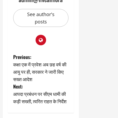
मा
खा
र्च
या
See author's
को
आ
हो
ई
posts
गी
ना
सी
,
धी
ब
ट
ता
क्क
या
र
P
इ
Previous:
से
कक्षा एक में प्रवेश अब छह वर्ष की
o
क
February
आयु पर ही, सरकार ने जारी किए
ला
21,
s
2026
सख्त आदेश
का
अ
Next:
0
t
प
आपदा प्रबंधन पर सीएम धामी की
मा
n
कड़ी सख्ती, त्वरित राहत के निर्देश
न
a
March