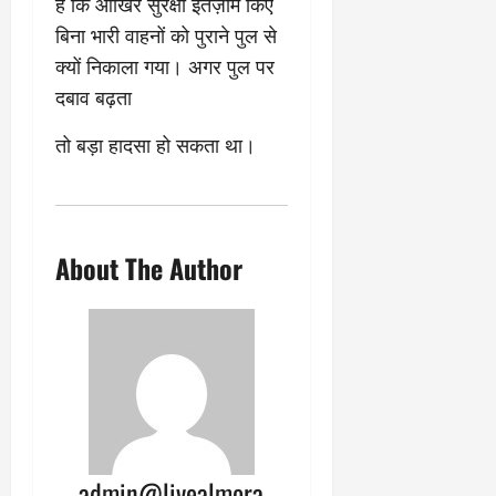
क्षा
प
है कि आखिर सुरक्षा इंतज़ाम किए
का
ल
र
बिना भारी वाहनों को पुराने पुल से
ट्रे
ने
March
क्यों निकाला गया। अगर पुल पर
ल
‘
12,
March
र
लि
दबाव बढ़ता
2025
11,
5
प
2025
0
मा
तो बड़ा हादसा हो सकता था।
-
0
र्च
सिं
को
किं
?
ग
य
’
About The Author
श
क
की
र
‘
ने
टॉ
वा
क्सि
ले
क
गा
’
य
से
कों
1
को
9
admin@livealmora
दि