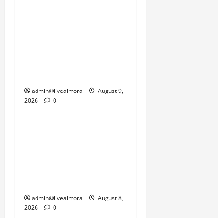
एक तरफ जनजीवन को पटरी
पर लाने की चुनौती है तो दूसरी
तरफ सामरिक दृष्टि से
महत्वपूर्ण सीमाओं की
कनेक्टिविटी को जल्द से जल्द
बहाल करने का दबाव है।
admin@livealmora
August 9,
2026
0
उत्तराखंड
‘उत्तराखंड में जमीन मिलना
नाइटमेयर बना’: देर रात
क्रिकेटर ऋषभ पंत ने CM
धामी से लगाई गुहार, मुख्यमंत्री
ने दिया यह आश्वासन
admin@livealmora
August 8,
2026
0