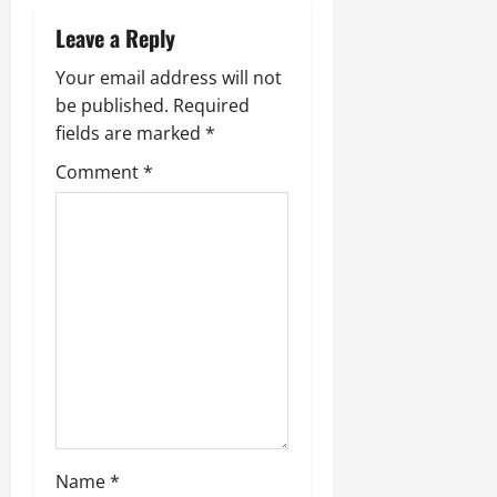
5,
v
2026
Leave a Reply
i
0
Your email address will not
be published.
Required
g
fields are marked
*
a
Comment
*
t
i
o
n
Name
*