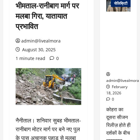
भीमताल-रानीबाग मार्ग पर
सेलिब्रिटी
मलबा गिरा, यातायात
ग्लोबल चार्ट में
प्रभावित
छाई
नेटफ्लिक्स
की ‘कोहरा 2’,
admin@livealmora
कहानी और
August 30, 2025
किरदारों ने
1 minute read
0
फिर मचाया
तहलका
admin@livealmora
February
18, 2026
0
कोहरा का
दूसरा सीजन
नैनीताल। शनिवार सुबह भीमताल-
रिलीज़ होते ही
रानीबाग मोटर मार्ग पर बने नए पुल
दर्शकों के बीच
के पास अचानक पहाड़ से मलबा