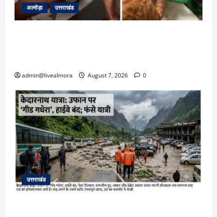
अल्मोड़ा
उत्तराखंड
अल्मोड़ा: दराती के दम पर गुलदार से भिड़ी 22 वर्षीय
बहादुर बेटी, हमला नाकाम कर बचाई जान; अस्पताल में
भर्ती
admin@livealmora
August 7, 2026
0
उत्तराखंड
​चारधाम यात्रा अपडेट: केदारनाथ हाईवे पर गीड गधेरा