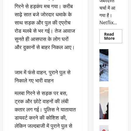
जबरदस्त
गिरने से हड़कंप मच गया। करीब
चर्चा में आ
साढ़े सात बजे जोरदार धमाके के
गया है।
साथ सड़क और पुल की एप्रोच
Netflix...
रोड मलबे से भर गई। तेज आवाज
Read
Read
सुनते ही आसपास के लोग घरों
More
more
about
और दुकानों से बाहर निकल आए।
ग्लोबल
अल्मोड़ा
चार्ट
अल्मोड़ा और 
में
छाई
उत्तराखंड
द
नेटफ्लिक्स
वायरल
वेब 
की
जाम में फंसे वाहन, पुराने पुल से
के
‘कोहरा
2’,
निकाले गए भारी वाहन
दा
कहानी
र
और
अल्मोड़ा
किरदारों
मलबा गिरने से सड़क पर बस,
ना
अल्मोड़ा और 
ने
फिर
थ
ट्रक और छोटे वाहनों की लंबी
उत्तराखंड
द
मचाया
पै
वायरल
विव
तहलका
कतार लग गई। पुलिस ने यातायात
वेब स्टोरीज
द
डायवर्ट करने की कोशिश की,
सेलिब्रिटी
ल
फि
लेकिन जल्दबाजी में पुराने पुल से
मा
अल्मोड़ा
ल्म