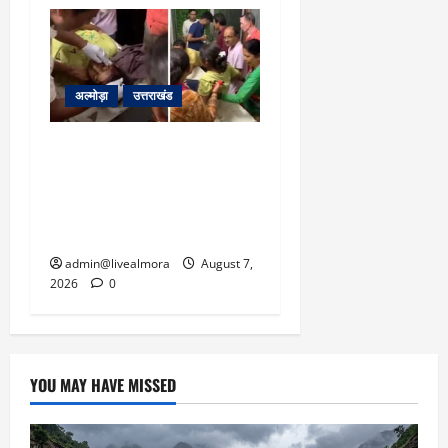
अल्मोड़ा
उत्तराखंड
अल्मोड़ा: दराती के दम पर
गुलदार से भिड़ी 22 वर्षीय
बहादुर बेटी, हमला नाकाम कर
बचाई जान; अस्पताल में भर्ती
admin@livealmora
August 7,
2026
0
YOU MAY HAVE MISSED