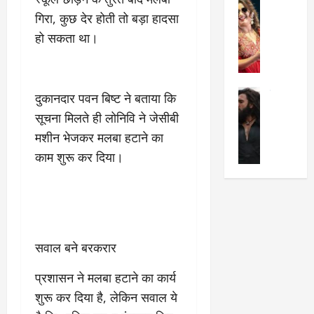
सेलिब्रिटी
ए
में
गिरा, कुछ देर होती तो बड़ा हादसा
मे
क
चौ
0
ह
पे
हो सकता था।
थे
न
प
नं
त
र
ब
न
र
र
सेलिब्रिटी
हीं
दुकानदार पवन बिष्ट ने बताया कि
द्द
प
र
की
कि
र
सूचना मिलते ही लोनिवि ने जेसीबी
ण
तो
या
,
मशीन भेजकर मलबा हटाने का
वी
मं
,
ज
काम शुरू कर दिया।
र
च
जा
ल्द
सिं
प
नें
प
ह
र
अ
हुं
की
क्यों
ब
चे
‘
?
क
गा
धु
’
ब
ती
सवाल बने बरकरार
रं
:
हो
स
ध
श्रे
गी
रे
प्रशासन ने मलबा हटाने का कार्य
र
या
प
स्था
2
शुरू कर दिया है, लेकिन सवाल ये
घो
री
न
’
षा