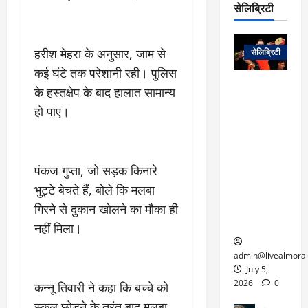
प
डे
सेलिब्रिटी
र
सिं
ट
:
ह
जा
March
लो
न
नें
31,
हरीश मेहरा के अनुसार, जाम से
सेलिब्रिटी
क
ग
2025
–
से
कई घंटे तक परेशानी रही। पुलिस
र
ती
वा
0
म
लोक कला के
के हस्तक्षेप के बाद हालात सामान्य
न
आ
न
एक युग का
म
हो पाए।
यो
रे
अंत: पद्म
ई
ग
गा
विभूषण से
त
ने
में
सम्मानित
क
पी
रो
मशहूर
2
पंकज गुप्ता, जो सड़क किनारे
सी
ज
पंडवानी
9
भुट्टे बेचते हैं, बोले कि मलबा
ए
गा
गायिका डॉ.
ट्रे
स
गिरने से दुकान खोलने का मौका ही
र
तीजन बाई का
नें
मु
दे
निधन
नहीं मिला।
र
ख्य
ने
द्द
प
में
admin@livealmora
री
प्र
July 5,
March
क्षा
दे
2026
0
कन्नू तिवारी ने कहा कि बच्चे को
27,
का
श
स्कूल छोड़ने के तुरंत बाद मलबा
2025