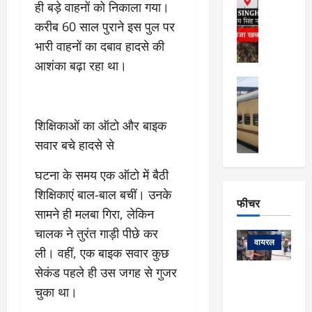
र्ग
ही बड़े वाहनों को निकाला गया।
अल्मोड़ा और 
नि
खु
उत्तराखंड
द
करीब 60 साल पुराने इस पुल पर
र्दे
वायरल
विव
ला
श
भारी वाहनों का दबाव हादसे की
वेब स्टोरीज
,
क
यु
हि
आशंका बढ़ा रहा था।
स
व
म
अल्मोड़ा
नो
क
खं
अल्मोड़ा और 
ज
की
ड
उत्तराखंड
द
मि
इ
वायरल
वेब 
शिक्षिकाओं का ऑटो और बाइक
आ
श्रा
ला
उ
ने
सवार बचे हादसे से
गि
ज
त्त
से
र
के
रा
था
घटना के समय एक ऑटो में बैठी
फ्ता
दौ
खं
बं
शिक्षिकाएं बाल-बाल बचीं। उनके
र
रा
ड
फीचर
द
देश
:
न
सामने ही मलबा गिरा, लेकिन
:
:
फीचर
मो
ए
रे
चालक ने तुरंत गाड़ी पीछे कर
9
ना
म्स
ल
वायरल
कि
ली। वहीं, एक बाइक सवार कुछ
लि
ऋ
या
मी
सेकंड पहले ही उस जगह से गुजर
सा
षि
त्रि
केदारनाथ
में
को
के
यों
चुका था।
यात्रा के लिए
6
फि
श
के
घोड़ा-खच्चरों
से