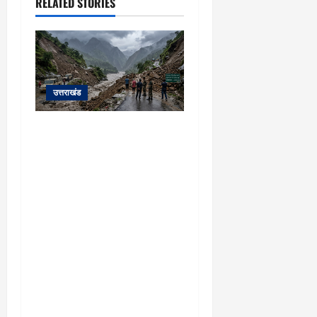
RELATED STORIES
उत्तराखंड
यहाँ पिथौरागढ़ (उत्तराखंड) में
हो रही भारी बारिश, भूस्खलन
और नदियों के जलस्तर बढ़ने
से जुड़ी संपूर्ण जानकारी के
आधार पर तैयार की गई एक
विस्तृत और मौलिक समाचार
रिपोर्ट (News Article) दी गई
है: ​उत्तराखंड: पिथौरागढ़ में
कुदरत का कहर, मूसलाधार
बारिश से उफान पर काली