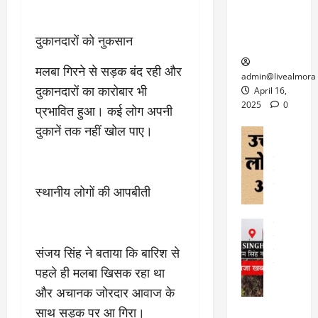
ल्म
में
लि
के लिए
1
ऑ
मौ
ए
क्वारंटीन
0
फ
त
दुकानदारों को नुकसान
अ
सेंटर स्थापित
फी
र
ह
ट
क
मलबा गिरने से सड़क बंद रही और
म
March
ब
admin@livealmora
र
सू
30,
दुकानदारों का कारोबार भी
र्फ
April 16,
ने
2025
च
ह
2025
0
प्रभावित हुआ। कई लोग अपनी
वा
ना
टा
0
दुकानें तक नहीं खोल पाए।
ले
,
अल्मोड़ा
ई
अल्मोड़ा और 
नि
या
ग
उत्तराखंड
द
र्दे
त्रा
ई
फीचर
वाय
श
से
विविध
वेब स
स्थानीय लोगों की आपबीती
क
प
April
उ
प
ह
4,
त्त
र
उत्तराखंड
ले
2025
रा
देश
गं
ज
खं
संजय सिंह ने बताया कि बारिश से
फीचर
भी
0
रू
वायरल
ड
पहले ही मलबा खिसक रहा था
र
री
स
ऊ
आ
अ
और अचानक जोरदार आवाज के
मा
ध
रो
प
साथ सड़क पर आ गिरा।
चा
म