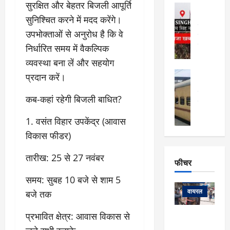
फि
मा
सुरक्षित और बेहतर बिजली आपूर्ति
अल्मोड़ा
ल्म
र्ग
अल्मोड़ा और 
सुनिश्चित करने में मदद करेंगे।
नि
खु
उत्तराखंड
द
उपभोक्ताओं से अनुरोध है कि वे
र्दे
वायरल
विव
ला
श
वेब स्टोरीज
निर्धारित समय में वैकल्पिक
,
क
यु
हि
व्यवस्था बना लें और सहयोग
स
व
म
अल्मोड़ा
प्रदान करें।
नो
क
खं
अल्मोड़ा और 
ज
की
ड
उत्तराखंड
द
कब-कहां रहेगी बिजली बाधित?
मि
इ
वायरल
वेब 
आ
श्रा
ला
उ
ने
1. वसंत विहार उपकेंद्र (आवास
गि
ज
त्त
से
विकास फीडर)
र
के
रा
था
फ्ता
दौ
खं
बं
तारीख: 25 से 27 नवंबर
र
रा
ड
फीचर
द
देश
:
न
:
:
फीचर
समय: सुबह 10 बजे से शाम 5
मो
ए
रे
9
ना
म्स
ल
वायरल
बजे तक
कि
लि
ऋ
या
मी
सा
षि
त्रि
प्रभावित क्षेत्र: आवास विकास से
केदारनाथ
में
को
के
यों
यात्रा के लिए