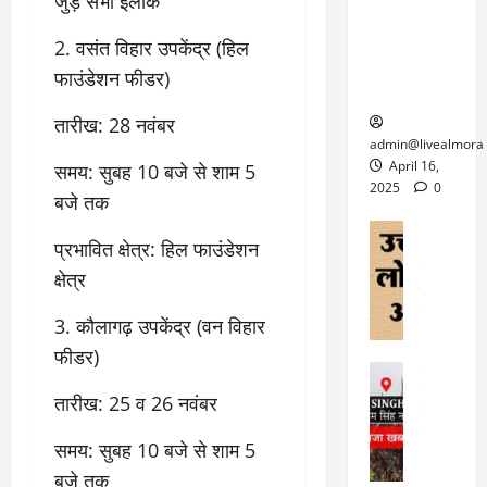
6
जुड़े सभी इलाके
फि
श
के
घोड़ा-खच्चरों
से
ल्म
में
लि
के लिए
2. वसंत विहार उपकेंद्र (हिल
1
ऑ
मौ
ए
क्वारंटीन
0
फाउंडेशन फीडर)
फ
त
अ
सेंटर स्थापित
फी
र
ह
ट
तारीख: 28 नवंबर
क
म
March
ब
admin@livealmora
र
सू
30,
र्फ
April 16,
समय: सुबह 10 बजे से शाम 5
ने
2025
च
ह
2025
0
बजे तक
वा
ना
टा
0
ले
,
अल्मोड़ा
ई
प्रभावित क्षेत्र: हिल फाउंडेशन
अल्मोड़ा और 
नि
या
ग
उत्तराखंड
द
र्दे
क्षेत्र
त्रा
ई
फीचर
वाय
श
से
विविध
वेब स
3. कौलागढ़ उपकेंद्र (वन विहार
क
प
April
उ
प
ह
फीडर)
4,
त्त
र
उत्तराखंड
ले
2025
रा
देश
गं
ज
तारीख: 25 व 26 नवंबर
खं
फीचर
भी
0
रू
वायरल
ड
र
री
समय: सुबह 10 बजे से शाम 5
स
ऊ
आ
अ
बजे तक
मा
ध