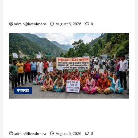
उफान पर, मलबा आने से यातायात ठप; सोनप्रयाग
पार्किंग बनी ‘तालाब’
admin@livealmora
August 6, 2026
0
उत्तराखंड
अल्मोड़ा में बाघ के हमले में नवविवाहिता की मौत से भड़का
जनाक्रोश, मोहान तिराहा पर सांकेतिक जाम लगाकर
सरकार को दी चेतावनी
admin@livealmora
August 5, 2026
0