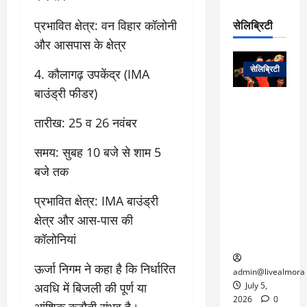
रो
प
चा
म
प
डे
सेलिब्रिटी
प्रभावित क्षेत्र: वन विहार कॉलोनी
र
सिं
ट
:
और आसपास के क्षेत्र
ह
जा
March
लो
न
नें
31,
सेलिब्रिटी
4. कौलागढ़ उपकेंद्र (IMA
क
ग
2025
–
से
र
बाउंड्री फीडर)
ती
वा
0
म
लोक कला के
न
आ
न
एक युग का
तारीख: 25 व 26 नवंबर
म
यो
रे
अंत: पद्म
ई
ग
गा
विभूषण से
समय: सुबह 10 बजे से शाम 5
त
ने
में
सम्मानित
बजे तक
क
पी
रो
मशहूर
2
सी
ज
पंडवानी
प्रभावित क्षेत्र: IMA बाउंड्री
9
ए
गा
गायिका डॉ.
ट्रे
क्षेत्र और आस-पास की
स
र
तीजन बाई का
नें
कॉलोनियां
मु
दे
निधन
र
ख्य
ने
द्द
ऊर्जा निगम ने कहा है कि निर्धारित
प
में
admin@livealmora
री
प्र
अवधि में बिजली की पूर्ण या
July 5,
March
क्षा
दे
2026
0
आंशिक कटौती संभव है।
27,