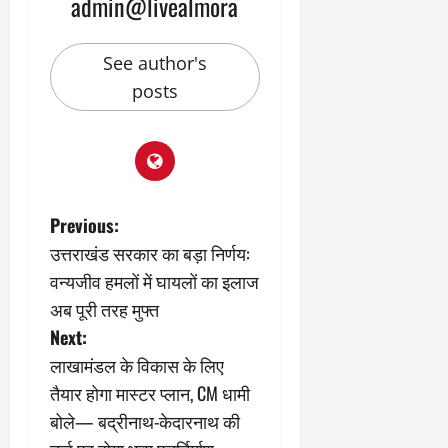
admin@livealmora
2
घो
री
न
’
षा
क्षा
प
का
ल
र
See author's
ट्रे
ने
March
ल
‘
posts
12,
March
र
लि
2025
11,
5
प
2025
0
मा
-
0
र्च
सिं
को
किं
P
?
ग
Previous:
य
’
उत्तराखंड सरकार का बड़ा निर्णय:
o
श
क
वन्यजीव हमलों में घायलों का इलाज
की
र
s
अब पूरी तरह मुफ्त
‘
ने
टॉ
वा
Next:
t
क्सि
ले
लाखामंडल के विकास के लिए
क
गा
n
तैयार होगा मास्टर प्लान, CM धामी
’
य
से
बोले— बद्रीनाथ-केदारनाथ की
कों
a
1
को