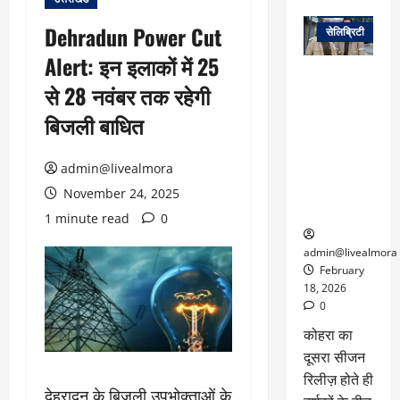
वेब स्टोरीज
Dehradun Power Cut
सेलिब्रिटी
Alert: इन इलाकों में 25
ग्लोबल चार्ट में
से 28 नवंबर तक रहेगी
छाई
नेटफ्लिक्स
बिजली बाधित
की ‘कोहरा 2’,
कहानी और
admin@livealmora
किरदारों ने
फिर मचाया
November 24, 2025
तहलका
1 minute read
0
admin@livealmora
February
18, 2026
0
कोहरा का
दूसरा सीजन
रिलीज़ होते ही
देहरादून के बिजली उपभोक्ताओं के