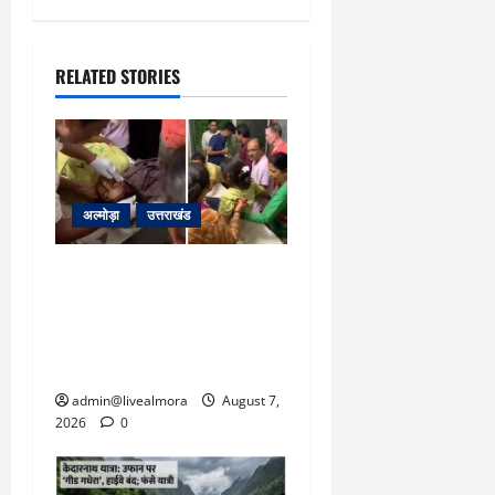
RELATED STORIES
अल्मोड़ा
उत्तराखंड
अल्मोड़ा: दराती के दम पर
गुलदार से भिड़ी 22 वर्षीय
बहादुर बेटी, हमला नाकाम कर
बचाई जान; अस्पताल में भर्ती
admin@livealmora
August 7,
2026
0