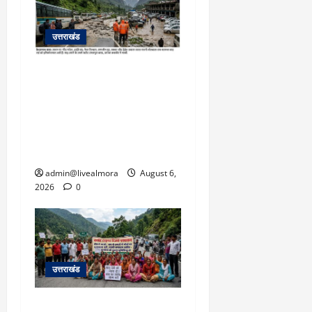
उत्तराखंड
​चारधाम यात्रा अपडेट:
केदारनाथ हाईवे पर गीड गधेरा
उफान पर, मलबा आने से
यातायात ठप; सोनप्रयाग
पार्किंग बनी ‘तालाब’
admin@livealmora
August 6,
2026
0
उत्तराखंड
अल्मोड़ा में बाघ के हमले में