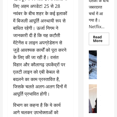
दर्शकों के बीच
लिए अहम अपडेट! 25 से 28
जबरदस्त
नवंबर के बीच शहर के कई इलाकों
चर्चा में आ
गया है।
में बिजली आपूर्ति अस्थायी रूप से
Netflix...
बाधित रहेगी। ऊर्जा निगम ने
जानकारी दी है कि यह कटौती
Read
Read
More
मेंटेनेंस व लाइन अपग्रेडेशन से
more
about
जुड़े आवश्यक कार्यों को पूरा करने
ग्लोबल
अल्मोड़ा
चार्ट
के लिए की जा रही है। वसंत
अल्मोड़ा और 
में
छाई
उत्तराखंड
द
विहार और कौलागढ़ उपकेंद्रों पर
नेटफ्लिक्स
वायरल
वेब 
की
एलटी लाइन को एबी केबल से
के
‘कोहरा
2’,
दा
बदलने का काम प्रस्तावित है,
कहानी
र
और
जिसके चलते अलग-अलग दिनों में
अल्मोड़ा
किरदारों
ना
अल्मोड़ा और 
ने
आपूर्ति प्रभावित होगी।
फिर
थ
उत्तराखंड
द
मचाया
पै
वायरल
विव
तहलका
विभाग का कहना है कि ये कार्य
वेब स्टोरीज
द
सेलिब्रिटी
आगे चलकर उपभोक्ताओं को
ल