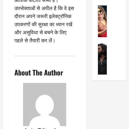
का
श
2025
उपभोक्ताओं से अपील है कि वे इस
सेलिब्रिटी
ए
में
मे
दौरान अपने जरूरी इलेक्ट्रॉनिक
क
चौ
0
ह
पे
थे
उपकरणों की सुरक्षा का ध्यान रखें
न
प
नं
और असुविधा से बचने के लिए
त
र
ब
पहले से तैयारी कर लें।
न
र
र
सेलिब्रिटी
हीं
द्द
प
र
की
कि
र
ण
तो
या
,
वी
मं
,
ज
About The Author
र
च
जा
ल्द
सिं
प
नें
प
ह
र
अ
हुं
की
क्यों
ब
चे
‘
?
क
गा
धु
’
ब
ती
रं
:
हो
स
ध
श्रे
गी
रे
र
या
प
स्था