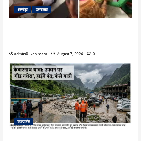
अल्मोड़ा
उत्तराखंड
अल्मोड़ा: दराती के दम पर गुलदार से भिड़ी 22 वर्षीय
बहादुर बेटी, हमला नाकाम कर बचाई जान; अस्पताल में
भर्ती
admin@livealmora
August 7, 2026
0
उत्तराखंड
​चारधाम यात्रा अपडेट: केदारनाथ हाईवे पर गीड गधेरा