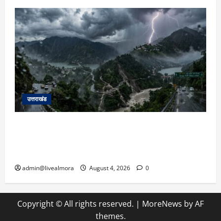
उत्तराखंड
उत्तराखंड में आफत की बारिश: देहरादून, टिहरी, नैनीताल
और बागेश्वर में ‘येलो अलर्ट’, पहाड़ों पर आकाशीय बिजली
गिरने की चेतावनी
admin@livealmora
August 4, 2026
0
Copyright © All rights reserved.
|
MoreNews
by AF
themes.