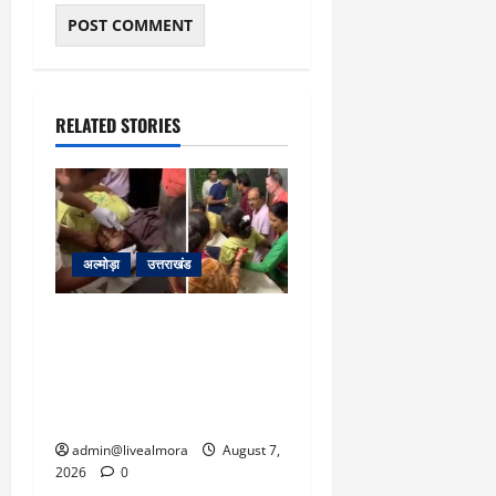
RELATED STORIES
अल्मोड़ा
उत्तराखंड
अल्मोड़ा: दराती के दम पर
गुलदार से भिड़ी 22 वर्षीय
बहादुर बेटी, हमला नाकाम कर
बचाई जान; अस्पताल में भर्ती
admin@livealmora
August 7,
2026
0