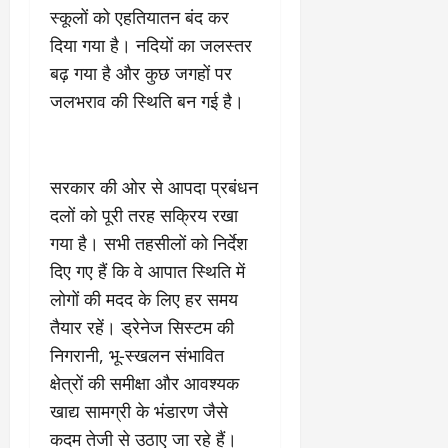
9
दि
स्कूलों को एहतियातन बंद कर
मा
खा
दिया गया है। नदियों का जलस्तर
र्च
या
बढ़ गया है और कुछ जगहों पर
को
आ
जलभराव की स्थिति बन गई है।
हो
ई
गी
ना
सी
,
धी
ब
सरकार की ओर से आपदा प्रबंधन
ट
ता
क्क
या
दलों को पूरी तरह सक्रिय रखा
र
इ
गया है। सभी तहसीलों को निर्देश
से
दिए गए हैं कि वे आपात स्थिति में
क
February
लोगों की मदद के लिए हर समय
ला
21,
2026
का
तैयार रहें। ड्रेनेज सिस्टम की
अ
निगरानी, भू-स्खलन संभावित
0
प
क्षेत्रों की समीक्षा और आवश्यक
मा
खाद्य सामग्री के भंडारण जैसे
न
कदम तेजी से उठाए जा रहे हैं।