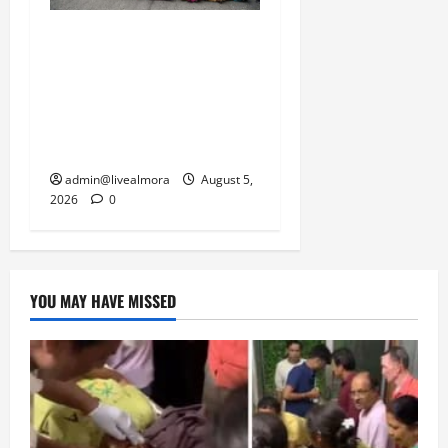
अल्मोड़ा में बाघ के हमले में
नवविवाहिता की मौत से भड़का
जनाक्रोश, मोहान तिराहा पर
सांकेतिक जाम लगाकर
सरकार को दी चेतावनी
admin@livealmora
August 5,
2026
0
YOU MAY HAVE MISSED