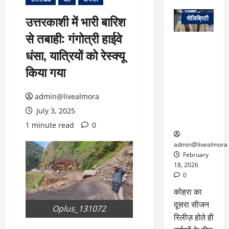
वेब स्टोरीज
उत्तरकाशी में भारी बारिश
सेलिब्रिटी
से तबाही: गंगोत्री हाईवे
ग्लोबल चार्ट में
धंसा, यात्रियों को रेस्क्यू
छाई
नेटफ्लिक्स
किया गया
की ‘कोहरा 2’,
कहानी और
admin@livealmora
किरदारों ने
फिर मचाया
July 3, 2025
तहलका
1 minute read
0
admin@livealmora
February
18, 2026
0
कोहरा का
दूसरा सीजन
Oplus_131072
रिलीज़ होते ही