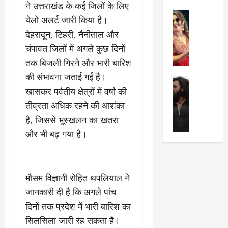
ने उत्तराखंड के कई जिलों के लिए
का
श
2025
सेलिब्रिटी
ए
में
येलो अलर्ट जारी किया है।
मे
क
चौ
0
देहरादून, टिहरी, नैनीताल और
ह
पे
थे
चंपावत जिलों में अगले कुछ दिनों
न
प
नं
त
र
तक बिजली गिरने और भारी बारिश
ब
न
र
र
की संभावना जताई गई है।
सेलिब्रिटी
हीं
द्द
प
खासकर पर्वतीय क्षेत्रों में वर्षा की
र
की
कि
र
ण
तीव्रता अधिक रहने की आशंका
तो
या
,
वी
मं
,
ज
है, जिससे भूस्खलन का खतरा
र
च
जा
ल्द
और भी बढ़ गया है।
सिं
प
नें
प
ह
र
अ
हुं
की
क्यों
ब
चे
‘
?
क
गा
मौसम विज्ञानी रोहित थपलियाल ने
धु
’
ब
ती
जानकारी दी है कि अगले पांच
रं
:
हो
स
ध
दिनों तक प्रदेश में भारी बारिश का
श्रे
गी
रे
र
या
प
स्था
सिलसिला जारी रह सकता है।