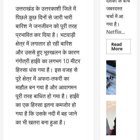
दर्शकों के बीच
उत्तराखंड के उत्तरकाशी जिले में
जबरदस्त
चर्चा में आ
पिछले कुछ दिनों से जारी भारी
गया है।
बारिश ने जनजीवन को पूरी तरह
Netflix...
प्रभावित कर दिया है। भटवाड़ी
क्षेत्र में लगातार हो रही बारिश
Read
Read
More
और उससे हुए भूस्खलन के कारण
more
about
गंगोत्री हाईवे का लगभग 10 मीटर
ग्लोबल
अल्मोड़ा
चार्ट
हिस्सा धंस गया है। इस वजह से
अल्मोड़ा और 
में
छाई
उत्तराखंड
द
पूरे क्षेत्र में अफरा-तफरी का
नेटफ्लिक्स
वायरल
वेब 
की
माहौल बन गया है और आवागमन
के
‘कोहरा
2’,
दा
पूरी तरह बाधित हो गया है। हाईवे
कहानी
र
और
अल्मोड़ा
का एक हिस्सा इतना कमजोर हो
किरदारों
ना
अल्मोड़ा और 
ने
गया है कि उसके नदी में बह जाने
फिर
थ
उत्तराखंड
द
मचाया
पै
का भी खतरा बना हुआ है।
वायरल
विव
तहलका
वेब स्टोरीज
द
सेलिब्रिटी
ल