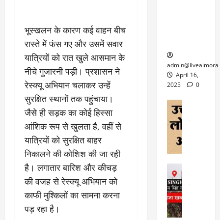
6
फि
श
के
घोड़ा-खच्चरों
से
ल्म
में
लि
के लिए
1
ऑ
मौ
ए
भूस्खलन के कारण कई वाहन बीच
क्वारंटीन
0
फ
त
अ
सेंटर स्थापित
फी
रास्ते में फंस गए और उसमें सवार
र
ह
ट
यात्रियों को रात खुले आसमान के
क
म
March
ब
admin@livealmora
नीचे गुजारनी पड़ी। प्रशासन ने
र
सू
30,
र्फ
April 16,
ने
2025
च
रेस्क्यू अभियान चलाकर उन्हें
ह
2025
0
वा
ना
टा
सुरक्षित स्थानों तक पहुंचाया।
0
ले
,
अल्मोड़ा
ई
जैसे ही सड़क का कोई हिस्सा
अल्मोड़ा और 
नि
या
ग
उत्तराखंड
द
र्दे
आंशिक रूप से खुलता है, वहीं से
त्रा
ई
फीचर
वाय
श
से
यात्रियों को सुरक्षित बाहर
विविध
वेब स
क
प
निकालने की कोशिश की जा रही
April
उ
प
ह
4,
त्त
है। लगातार बारिश और कीचड़
र
उत्तराखंड
ले
2025
रा
देश
गं
ज
की वजह से रेस्क्यू अभियान को
खं
फीचर
भी
0
रू
काफी मुश्किलों का सामना करना
वायरल
ड
र
री
स
पड़ रहा है।
ऊ
आ
अ
मा
ध