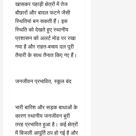
2
घो
री
न
खासकर पहाड़ी क्षेत्रों में तेज
’
षा
क्षा
प
बौछारों और बादल फटने जैसी
का
ल
र
ट्रे
ने
स्थितियां बन सकती हैं। इस
March
ल
‘
12,
स्थिति को देखते हुए स्थानीय
March
र
लि
2025
11,
प्रशासन को अलर्ट मोड पर रखा
5
प
2025
0
गया है और राहत-बचाव दल पूरी
मा
-
0
र्च
सिं
तैयारी के साथ तैनात किए गए हैं।
को
किं
?
ग
य
’
श
क
जनजीवन प्रभावित, स्कूल बंद
की
र
‘
ने
टॉ
वा
क्सि
भारी बारिश और सड़क बाधाओं के
ले
क
गा
कारण स्थानीय जनजीवन बुरी
’
य
तरह प्रभावित हुआ है। कई क्षेत्रों
से
कों
में बिजली आपूर्ति ठप हो गई है और
1
को