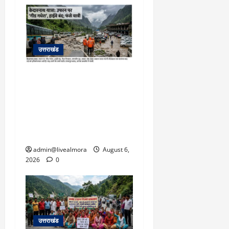
उत्तराखंड
​चारधाम यात्रा अपडेट:
केदारनाथ हाईवे पर गीड गधेरा
उफान पर, मलबा आने से
यातायात ठप; सोनप्रयाग
पार्किंग बनी ‘तालाब’
admin@livealmora
August 6,
2026
0
उत्तराखंड