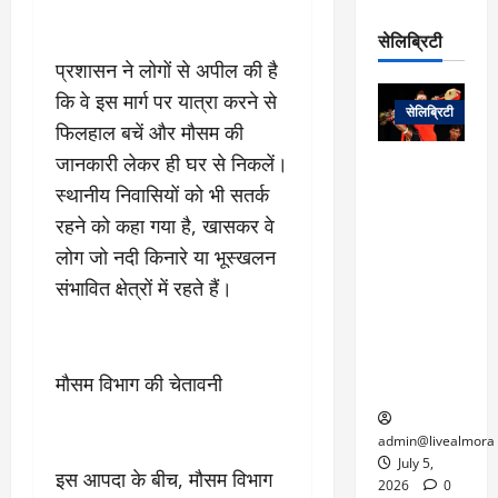
रो
प
चा
म
प
डे
सेलिब्रिटी
र
सिं
ट
प्रशासन ने लोगों से अपील की है
:
ह
जा
March
लो
न
कि वे इस मार्ग पर यात्रा करने से
नें
31,
सेलिब्रिटी
क
ग
2025
–
फिलहाल बचें और मौसम की
से
र
ती
जानकारी लेकर ही घर से निकलें।
वा
0
म
लोक कला के
न
आ
स्थानीय निवासियों को भी सतर्क
न
एक युग का
म
यो
रे
अंत: पद्म
रहने को कहा गया है, खासकर वे
ई
ग
गा
विभूषण से
त
लोग जो नदी किनारे या भूस्खलन
ने
में
सम्मानित
क
संभावित क्षेत्रों में रहते हैं।
पी
रो
मशहूर
2
सी
ज
पंडवानी
9
ए
गा
गायिका डॉ.
ट्रे
स
र
तीजन बाई का
नें
मौसम विभाग की चेतावनी
मु
दे
निधन
र
ख्य
ने
द्द
प
में
admin@livealmora
री
प्र
July 5,
इस आपदा के बीच, मौसम विभाग
March
क्षा
दे
2026
0
27,