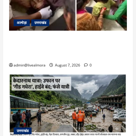
अल्मोड़ा
उत्तराखंड
अल्मोड़ा: दराती के दम पर गुलदार से भिड़ी 22 वर्षीय
बहादुर बेटी, हमला नाकाम कर बचाई जान; अस्पताल में
भर्ती
admin@livealmora
August 7, 2026
0
उत्तराखंड