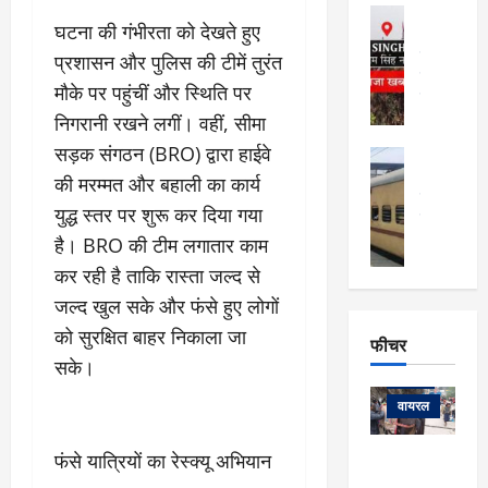
फि
मा
अल्मोड़ा
ल्म
घटना की गंभीरता को देखते हुए
र्ग
अल्मोड़ा और 
नि
खु
उत्तराखंड
द
प्रशासन और पुलिस की टीमें तुरंत
र्दे
वायरल
विव
ला
मौके पर पहुंचीं और स्थिति पर
श
वेब स्टोरीज
,
क
यु
निगरानी रखने लगीं। वहीं, सीमा
हि
स
व
म
सड़क संगठन (BRO) द्वारा हाईवे
अल्मोड़ा
नो
क
खं
अल्मोड़ा और 
की मरम्मत और बहाली का कार्य
ज
की
ड
उत्तराखंड
द
युद्ध स्तर पर शुरू कर दिया गया
मि
इ
वायरल
वेब 
आ
श्रा
ला
उ
है। BRO की टीम लगातार काम
ने
गि
ज
त्त
से
कर रही है ताकि रास्ता जल्द से
र
के
रा
था
जल्द खुल सके और फंसे हुए लोगों
फ्ता
दौ
खं
बं
र
को सुरक्षित बाहर निकाला जा
रा
ड
फीचर
द
देश
:
न
:
सके।
:
फीचर
मो
ए
रे
9
ना
म्स
ल
वायरल
कि
लि
ऋ
या
मी
सा
षि
त्रि
फंसे यात्रियों का रेस्क्यू अभियान
केदारनाथ
में
को
के
यों
यात्रा के लिए