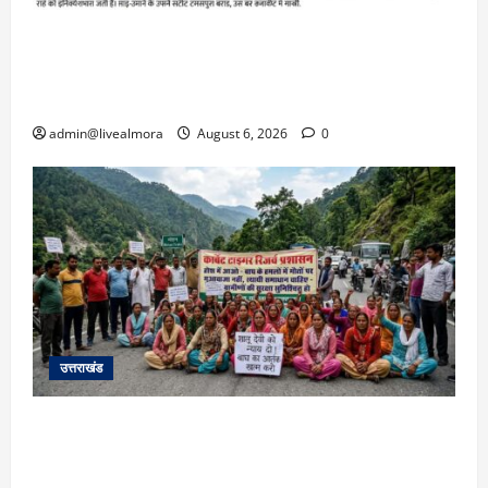
​चारधाम यात्रा अपडेट: केदारनाथ हाईवे पर गीड गधेरा
उफान पर, मलबा आने से यातायात ठप; सोनप्रयाग
पार्किंग बनी ‘तालाब’
admin@livealmora
August 6, 2026
0
उत्तराखंड
अल्मोड़ा में बाघ के हमले में नवविवाहिता की मौत से भड़का
जनाक्रोश, मोहान तिराहा पर सांकेतिक जाम लगाकर