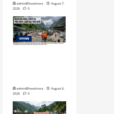
admin@livealmora
August 7,
2026
0
उत्तराखंड
​चारधाम यात्रा अपडेट:
केदारनाथ हाईवे पर गीड गधेरा
उफान पर, मलबा आने से
यातायात ठप; सोनप्रयाग
पार्किंग बनी ‘तालाब’
admin@livealmora
August 6,
2026
0