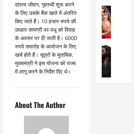
का
श
दांपत्य जीवन, गृहस्थी शुरू करने
2025
सेलिब्रिटी
ए
में
के लिए उसके बैंक खाते में अंतरित
मे
क
चौ
0
किए जाते हैं। 10 हजार रुपये की
ह
पे
थे
न
उपहार सामग्री वर-वधू को विवाह
प
नं
त
र
ब
के अवसर पर दी जाती है। 6000
न
र
र
रुपये समारोह के आयोजन के लिए
सेलिब्रिटी
हीं
द्द
प
खर्च होते हैं। सूत्रों के मुताबिक,
र
की
कि
र
ण
तो
या
मुख्यमंत्री ने इस योजना को राज्य
,
वी
मं
,
ज
में लागू करने के निर्देश दिए थे।
र
च
जा
ल्द
सिं
प
नें
प
ह
र
अ
हुं
की
क्यों
ब
चे
‘
?
क
गा
About The Author
धु
’
ब
ती
रं
:
हो
स
ध
श्रे
गी
रे
र
या
प
स्था