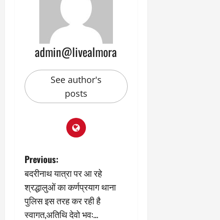
2
घो
री
न
’
षा
क्षा
प
का
ल
र
ट्रे
ने
March
ल
‘
12,
March
admin@livealmora
र
लि
2025
11,
5
प
2025
0
मा
-
See author's
0
र्च
सिं
posts
को
किं
?
ग
य
’
श
क
की
र
‘
ने
P
Previous:
टॉ
वा
बदरीनाथ यात्रा पर आ रहे
क्सि
ले
o
क
गा
श्रद्धालुओं का कर्णप्रयाग थाना
’
य
s
पुलिस इस तरह कर रही है
से
कों
स्वागत,अतिथि देवो भव:…
1
को