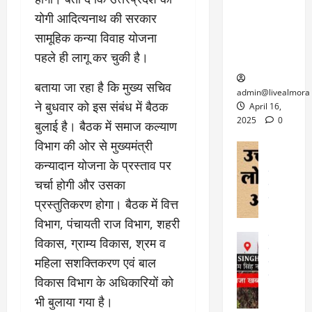
6
फि
श
के
घोड़ा-खच्चरों
से
योगी आदित्यनाथ की सरकार
ल्म
में
लि
के लिए
1
सामूहिक कन्या विवाह योजना
ऑ
मौ
ए
क्वारंटीन
0
फ
त
पहले ही लागू कर चुकी है।
अ
सेंटर स्थापित
फी
र
ह
ट
क
बताया जा रहा है कि मुख्य सचिव
म
March
ब
admin@livealmora
र
सू
30,
ने बुधवार को इस संबंध में बैठक
र्फ
April 16,
ने
2025
च
ह
2025
0
बुलाई है। बैठक में समाज कल्याण
वा
ना
टा
0
विभाग की ओर से मुख्यमंत्री
ले
,
अल्मोड़ा
ई
अल्मोड़ा और 
नि
या
कन्यादान योजना के प्रस्ताव पर
ग
उत्तराखंड
द
र्दे
त्रा
ई
चर्चा होगी और उसका
फीचर
वाय
श
से
विविध
वेब स
प्रस्तुतिकरण होगा। बैठक में वित्त
क
प
April
उ
विभाग, पंचायती राज विभाग, शहरी
प
ह
4,
त्त
र
उत्तराखंड
ले
विकास, ग्राम्य विकास, श्रम व
2025
रा
देश
गं
ज
महिला सशक्तिकरण एवं बाल
खं
फीचर
भी
0
रू
वायरल
ड
विकास विभाग के अधिकारियों को
र
री
स
ऊ
आ
भी बुलाया गया है।
अ
मा
ध