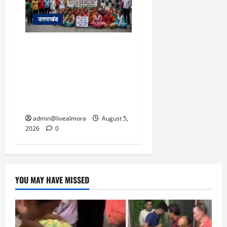
उत्तराखंड
अल्मोड़ा में बाघ के हमले में
नवविवाहिता की मौत से भड़का
जनाक्रोश, मोहान तिराहा पर
सांकेतिक जाम लगाकर
सरकार को दी चेतावनी
admin@livealmora
August 5,
2026
0
YOU MAY HAVE MISSED