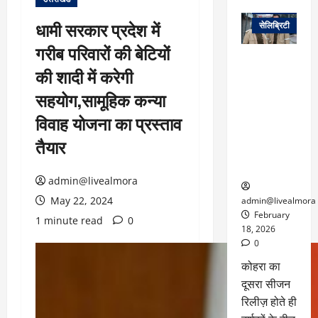
वेब स्टोरीज
धामी सरकार प्रदेश में
सेलिब्रिटी
गरीब परिवारों की बेटियों
ग्लोबल चार्ट में
की शादी में करेगी
छाई
नेटफ्लिक्स
सहयोग,सामूहिक कन्या
की ‘कोहरा 2’,
विवाह योजना का प्रस्ताव
कहानी और
किरदारों ने
तैयार
फिर मचाया
तहलका
admin@livealmora
May 22, 2024
admin@livealmora
February
1 minute read
0
18, 2026
0
कोहरा का
दूसरा सीजन
रिलीज़ होते ही