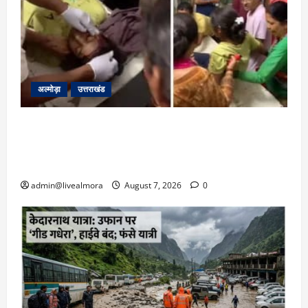
अल्मोड़ा
उत्तराखंड
अल्मोड़ा: दराती के दम पर गुलदार से भिड़ी 22 वर्षीय
बहादुर बेटी, हमला नाकाम कर बचाई जान; अस्पताल में
भर्ती
admin@livealmora
August 7, 2026
0