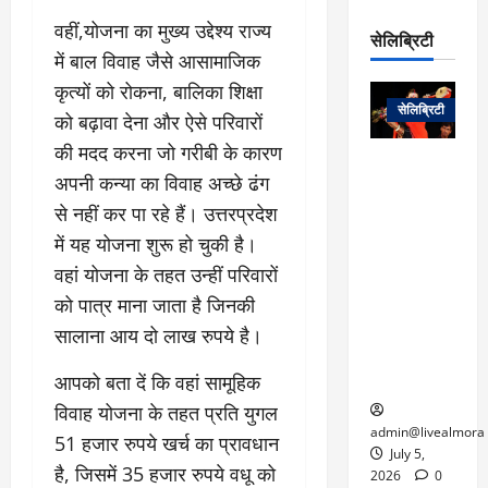
रो
प
चा
म
वहीं,योजना का मुख्य उद्देश्य राज्य
प
डे
सेलिब्रिटी
र
सिं
ट
में बाल विवाह जैसे आसामाजिक
:
ह
जा
March
कृत्यों को रोकना, बालिका शिक्षा
लो
न
नें
31,
सेलिब्रिटी
क
ग
को बढ़ावा देना और ऐसे परिवारों
2025
–
से
र
की मदद करना जो गरीबी के कारण
ती
वा
0
म
लोक कला के
न
अपनी कन्या का विवाह अच्छे ढंग
आ
न
एक युग का
म
से नहीं कर पा रहे हैं। उत्तरप्रदेश
यो
रे
अंत: पद्म
ई
ग
गा
विभूषण से
में यह योजना शुरू हो चुकी है।
त
ने
में
सम्मानित
क
वहां योजना के तहत उन्हीं परिवारों
पी
रो
मशहूर
2
को पात्र माना जाता है जिनकी
सी
ज
पंडवानी
9
ए
गा
गायिका डॉ.
सालाना आय दो लाख रुपये है।
ट्रे
स
र
तीजन बाई का
नें
मु
आपको बता दें कि वहां सामूहिक
दे
निधन
र
ख्य
ने
विवाह योजना के तहत प्रति युगल
द्द
प
में
admin@livealmora
51 हजार रुपये खर्च का प्रावधान
री
प्र
July 5,
March
है, जिसमें 35 हजार रुपये वधू को
क्षा
दे
2026
0
27,