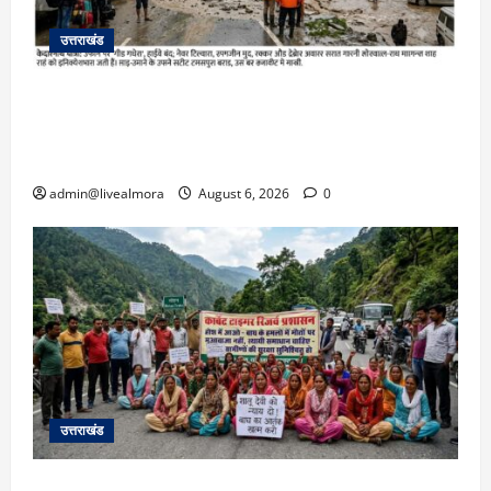
उत्तराखंड
​चारधाम यात्रा अपडेट: केदारनाथ हाईवे पर गीड गधेरा
उफान पर, मलबा आने से यातायात ठप; सोनप्रयाग
पार्किंग बनी ‘तालाब’
admin@livealmora
August 6, 2026
0
उत्तराखंड
अल्मोड़ा में बाघ के हमले में नवविवाहिता की मौत से भड़का