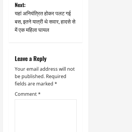
t
9
Next:
दि
मा
खा
n
यहां अनियंत्रित होकर पलट गई
र्च
या
बस, इतने यात्री थे सवार, हादसे से
को
a
आ
में एक महिला घायल
हो
ई
v
गी
ना
सी
,
i
धी
ब
ट
ता
Leave a Reply
g
क्क
या
र
Your email address will not
इ
a
से
be published.
Required
क
February
fields are marked
*
t
ला
21,
Comment
*
2026
का
i
अ
0
प
o
मा
न
n