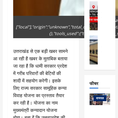
फि
मा
अल्मोड़ा
ल्म
र्ग
अल्मोड़ा और 
नि
खु
उत्तराखंड
द
र्दे
वायरल
विव
ला
{"remix_dat
श
वेब स्टोरीज
,
["local"],"origin":"unknown","total_draw_time":0,"t
क
यु
हि
{},"tools_used":{"transform":1},"is_
स
व
म
अल्मोड़ा
नो
क
खं
अल्मोड़ा और 
ज
की
ड
उत्तराखंड
द
उत्तराखंड से एक बड़ी खबर सामने
मि
इ
वायरल
वेब 
आ
श्रा
ला
आ रही है खबर के मुताबिक बताया
उ
ने
गि
ज
त्त
जा रहा है कि धामी सरकार प्रदेश
से
र
के
रा
था
में गरीब परिवारों की बेटियों की
फ्ता
दौ
खं
बं
शादी में सहयोग करेगी। इसके
र
रा
ड
फीचर
द
देश
:
न
:
लिए राज्य सरकार सामूहिक कन्या
:
फीचर
मो
ए
रे
9
विवाह योजना का प्रस्ताव तैयार
ना
म्स
ल
वायरल
कि
कर रही है। योजना का नाम
लि
ऋ
या
मी
मुख्यमंत्री कन्यादान योजना
सा
षि
त्रि
केदारनाथ
में
को
के
यों
होगा। बता दें कि उत्तरप्रदेश की
यात्रा के लिए