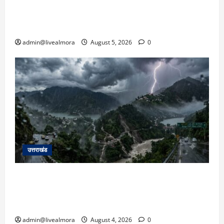
जनाक्रोश, मोहान तिराहा पर सांकेतिक जाम लगाकर
सरकार को दी चेतावनी
admin@livealmora
August 5, 2026
0
उत्तराखंड
उत्तराखंड में आफत की बारिश: देहरादून, टिहरी, नैनीताल
और बागेश्वर में ‘येलो अलर्ट’, पहाड़ों पर आकाशीय बिजली
गिरने की चेतावनी
admin@livealmora
August 4, 2026
0