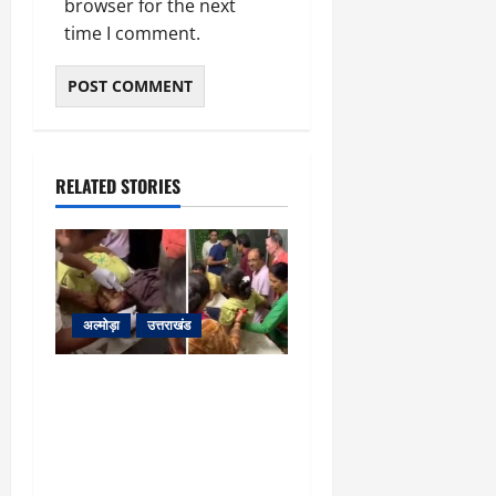
browser for the next
time I comment.
RELATED STORIES
अल्मोड़ा
उत्तराखंड
अल्मोड़ा: दराती के दम पर
गुलदार से भिड़ी 22 वर्षीय
बहादुर बेटी, हमला नाकाम कर
बचाई जान; अस्पताल में भर्ती