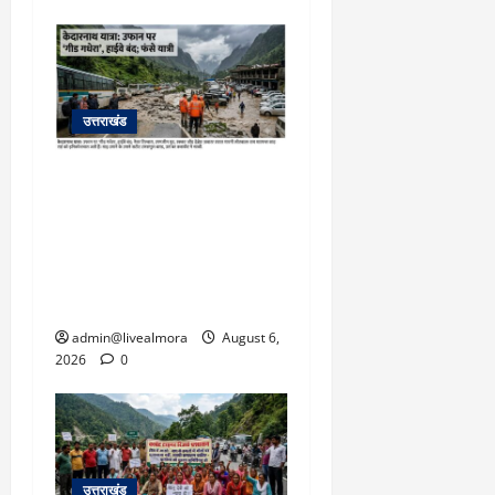
March
5,
2026
0
उत्तराखंड
​चारधाम यात्रा अपडेट:
केदारनाथ हाईवे पर गीड गधेरा
उफान पर, मलबा आने से
यातायात ठप; सोनप्रयाग
पार्किंग बनी ‘तालाब’
admin@livealmora
August 6,
2026
0
उत्तराखंड