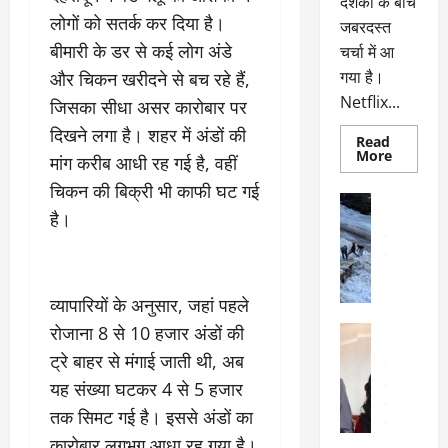
दर्शकों के बीच
लोगों को सतर्क कर दिया है।
जबरदस्त
बीमारी के डर से कई लोग अंडे
चर्चा में आ
गया है।
और चिकन खरीदने से बच रहे हैं,
Netflix...
जिसका सीधा असर कारोबार पर
दिखने लगा है। शहर में अंडों की
Read
Read
More
मांग करीब आधी रह गई है, वहीं
more
about
चिकन की बिक्री भी काफी घट गई
ग्लोबल
अल्मोड़ा
चार्ट
है।
अल्मोड़ा और 
में
छाई
उत्तराखंड
द
नेटफ्लिक्स
वायरल
वेब 
की
के
‘कोहरा
2’,
दा
व्यापारियों के अनुसार, जहां पहले
कहानी
र
और
रोजाना 8 से 10 हजार अंडों की
अल्मोड़ा
किरदारों
ना
अल्मोड़ा और 
ने
ट्रे बाहर से मंगाई जाती थी, अब
फिर
थ
उत्तराखंड
द
मचाया
यह संख्या घटकर 4 से 5 हजार
पै
वायरल
विव
तहलका
वेब स्टोरीज
द
तक सिमट गई है। इससे अंडों का
सेलिब्रिटी
ल
कारोबार लगभग आधा रह गया है।