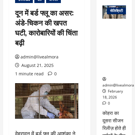
वेब स्टोरीज
दून में बर्ड फ्लू का असर:
सेलिब्रिटी
अंडे-चिकन की खपत
ग्लोबल चार्ट में
घटी, कारोबारियों की चिंता
छाई
नेटफ्लिक्स
बढ़ी
की ‘कोहरा 2’,
कहानी और
admin@livealmora
किरदारों ने
फिर मचाया
August 21, 2025
तहलका
1 minute read
0
admin@livealmora
February
18, 2026
0
कोहरा का
दूसरा सीजन
रिलीज़ होते ही
देहरादून में बर्ड फ्लू की आशंका ने