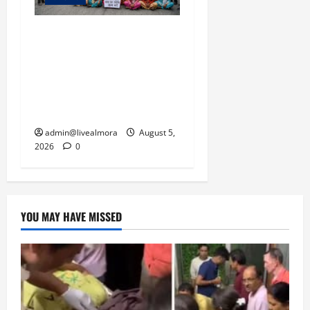
अल्मोड़ा में बाघ के हमले में
नवविवाहिता की मौत से भड़का
जनाक्रोश, मोहान तिराहा पर
सांकेतिक जाम लगाकर
सरकार को दी चेतावनी
admin@livealmora
August 5,
2026
0
YOU MAY HAVE MISSED