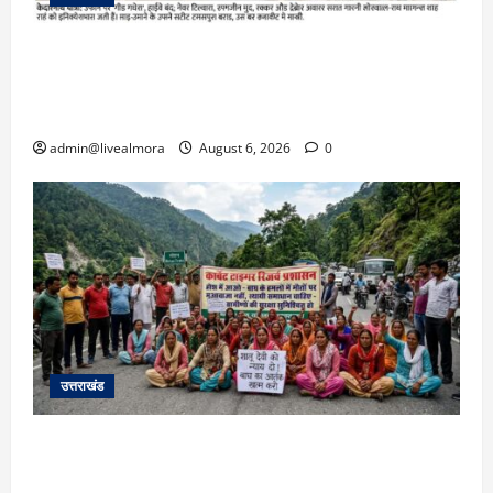
​चारधाम यात्रा अपडेट: केदारनाथ हाईवे पर गीड गधेरा
उफान पर, मलबा आने से यातायात ठप; सोनप्रयाग
पार्किंग बनी ‘तालाब’
admin@livealmora
August 6, 2026
0
उत्तराखंड
अल्मोड़ा में बाघ के हमले में नवविवाहिता की मौत से भड़का
जनाक्रोश, मोहान तिराहा पर सांकेतिक जाम लगाकर