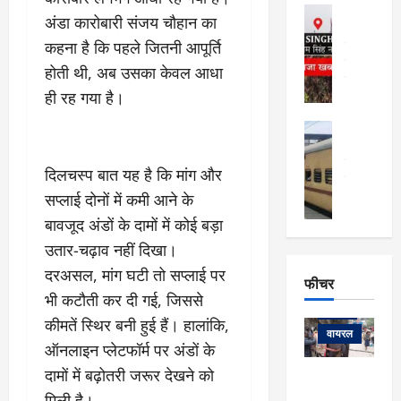
फि
मा
अल्मोड़ा
ल्म
अंडा कारोबारी संजय चौहान का
र्ग
अल्मोड़ा और 
नि
खु
कहना है कि पहले जितनी आपूर्ति
उत्तराखंड
द
र्दे
वायरल
विव
ला
होती थी, अब उसका केवल आधा
श
वेब स्टोरीज
,
ही रह गया है।
क
यु
हि
स
व
म
अल्मोड़ा
नो
क
खं
अल्मोड़ा और 
ज
की
ड
उत्तराखंड
द
दिलचस्प बात यह है कि मांग और
मि
इ
वायरल
वेब 
आ
श्रा
ला
उ
सप्लाई दोनों में कमी आने के
ने
गि
ज
त्त
से
बावजूद अंडों के दामों में कोई बड़ा
र
के
रा
था
उतार-चढ़ाव नहीं दिखा।
फ्ता
दौ
खं
बं
दरअसल, मांग घटी तो सप्लाई पर
र
रा
ड
फीचर
द
देश
:
न
:
भी कटौती कर दी गई, जिससे
:
फीचर
मो
ए
रे
9
कीमतें स्थिर बनी हुई हैं। हालांकि,
ना
म्स
ल
वायरल
कि
ऑनलाइन प्लेटफॉर्म पर अंडों के
लि
ऋ
या
मी
सा
दामों में बढ़ोतरी जरूर देखने को
षि
त्रि
केदारनाथ
में
को
के
यों
मिली है।
यात्रा के लिए