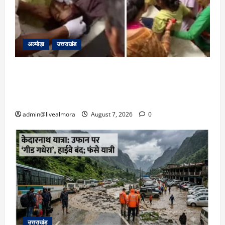
अल्मोड़ा
उत्तराखंड
अल्मोड़ा: दराती के दम पर गुलदार से भिड़ी 22 वर्षीय
बहादुर बेटी, हमला नाकाम कर बचाई जान; अस्पताल में
भर्ती
admin@livealmora
August 7, 2026
0
उत्तराखंड