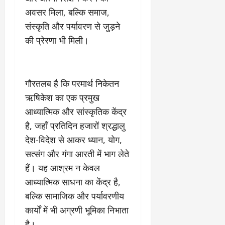
9
दि
अवसर मिला, बल्कि समाज,
मा
खा
संस्कृति और पर्यावरण से जुड़ने
र्च
या
की प्रेरणा भी मिली।
को
आ
हो
ई
गी
ना
सी
,
गौरतलब है कि परमार्थ निकेतन
धी
ब
ट
ता
ऋषिकेश का एक प्रमुख
क्क
या
आध्यात्मिक और सांस्कृतिक केंद्र
र
इ
है, जहाँ प्रतिदिन हजारों श्रद्धालु
से
देश-विदेश से आकर ध्यान, योग,
क
February
ला
21,
सत्संग और गंगा आरती में भाग लेते
2026
का
हैं। यह आश्रम न केवल
अ
0
आध्यात्मिक साधना का केंद्र है,
प
बल्कि सामाजिक और पर्यावरणीय
मा
न
कार्यों में भी अग्रणी भूमिका निभाता
है।