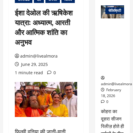
वेब स्टोरीज
ईशा देओल की ऋषिकेश
सेलिब्रिटी
यात्रा: अध्यात्म, आरती
ग्लोबल चार्ट में
और आत्मिक शांति का
छाई
नेटफ्लिक्स
अनुभव
की ‘कोहरा 2’,
कहानी और
admin@livealmora
किरदारों ने
फिर मचाया
June 29, 2025
तहलका
1 minute read
0
admin@livealmora
February
18, 2026
0
कोहरा का
दूसरा सीजन
रिलीज़ होते ही
फिल्मी दुनिया की जानी-मानी