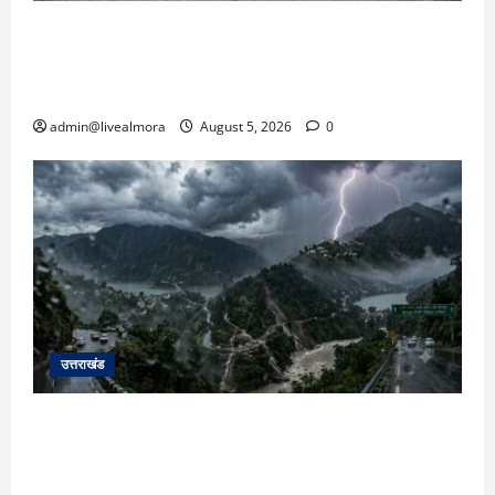
अल्मोड़ा में बाघ के हमले में नवविवाहिता की मौत से भड़का
जनाक्रोश, मोहान तिराहा पर सांकेतिक जाम लगाकर
सरकार को दी चेतावनी
admin@livealmora
August 5, 2026
0
उत्तराखंड
उत्तराखंड में आफत की बारिश: देहरादून, टिहरी, नैनीताल
और बागेश्वर में ‘येलो अलर्ट’, पहाड़ों पर आकाशीय बिजली
गिरने की चेतावनी