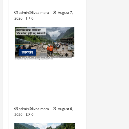
बचाई जान; अस्पताल में भर्ती
admin@livealmora
August 7,
2026
0
उत्तराखंड
​चारधाम यात्रा अपडेट:
केदारनाथ हाईवे पर गीड गधेरा
उफान पर, मलबा आने से
यातायात ठप; सोनप्रयाग
पार्किंग बनी ‘तालाब’
admin@livealmora
August 6,
2026
0