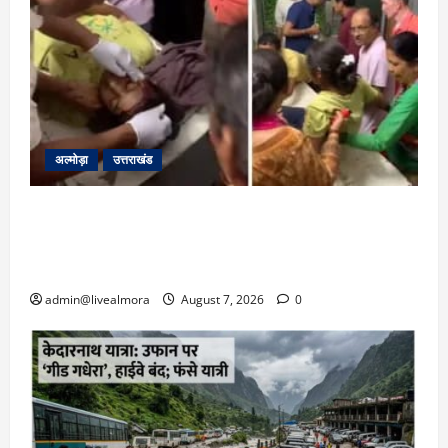
अल्मोड़ा
उत्तराखंड
अल्मोड़ा: दराती के दम पर गुलदार से भिड़ी 22 वर्षीय
बहादुर बेटी, हमला नाकाम कर बचाई जान; अस्पताल में
भर्ती
admin@livealmora
August 7, 2026
0