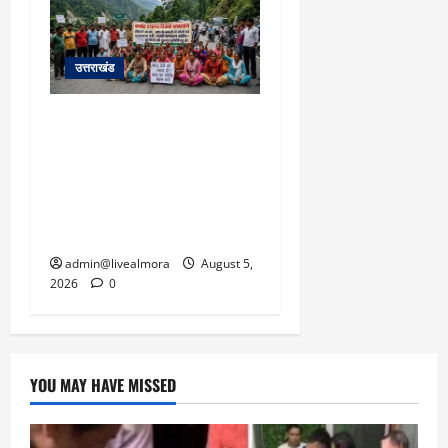
उत्तराखंड
अल्मोड़ा में बाघ के हमले में
नवविवाहिता की मौत से भड़का
जनाक्रोश, मोहान तिराहा पर
सांकेतिक जाम लगाकर
सरकार को दी चेतावनी
admin@livealmora
August 5,
2026
0
YOU MAY HAVE MISSED