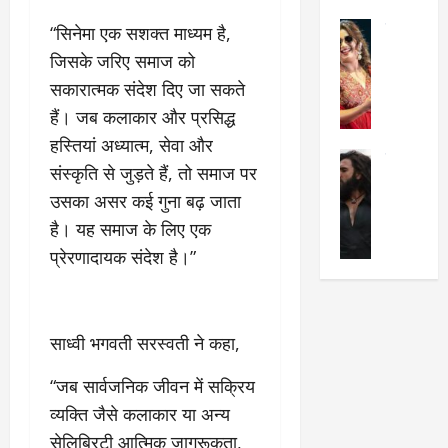
का
श
2025
सेलिब्रिटी
“सिनेमा एक सशक्त माध्यम है,
ए
में
मे
क
चौ
0
जिसके जरिए समाज को
ह
पे
थे
सकारात्मक संदेश दिए जा सकते
न
प
नं
हैं। जब कलाकार और प्रसिद्ध
त
र
ब
न
र
हस्तियां अध्यात्म, सेवा और
र
सेलिब्रिटी
हीं
द्द
प
संस्कृति से जुड़ते हैं, तो समाज पर
र
की
कि
र
उसका असर कई गुना बढ़ जाता
ण
तो
या
,
वी
है। यह समाज के लिए एक
मं
,
ज
र
च
जा
ल्द
प्रेरणादायक संदेश है।”
सिं
प
नें
प
ह
र
अ
हुं
की
क्यों
ब
चे
‘
?
क
साध्वी भगवती सरस्वती ने कहा,
गा
धु
’
ब
ती
रं
:
“जब सार्वजनिक जीवन में सक्रिय
हो
स
ध
श्रे
गी
रे
व्यक्ति जैसे कलाकार या अन्य
र
या
प
स्था
सेलिब्रिटी आत्मिक जागरूकता,