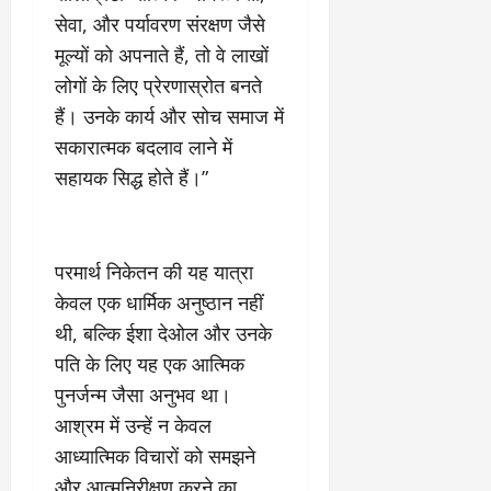
2
घो
री
न
सेवा, और पर्यावरण संरक्षण जैसे
’
षा
क्षा
प
का
ल
र
मूल्यों को अपनाते हैं, तो वे लाखों
ट्रे
ने
March
लोगों के लिए प्रेरणास्रोत बनते
ल
‘
12,
March
हैं। उनके कार्य और सोच समाज में
र
लि
2025
11,
5
सकारात्मक बदलाव लाने में
प
2025
0
मा
-
सहायक सिद्ध होते हैं।”
0
र्च
सिं
को
किं
?
ग
य
’
परमार्थ निकेतन की यह यात्रा
श
क
केवल एक धार्मिक अनुष्ठान नहीं
की
र
थी, बल्कि ईशा देओल और उनके
‘
ने
टॉ
पति के लिए यह एक आत्मिक
वा
क्सि
ले
पुनर्जन्म जैसा अनुभव था।
क
गा
आश्रम में उन्हें न केवल
’
य
आध्यात्मिक विचारों को समझने
से
कों
1
को
और आत्मनिरीक्षण करने का