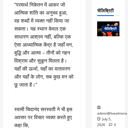
रो
प
“परमार्थ निकेतन में आकर जो
चा
म
प
डे
सेलिब्रिटी
र
सिं
आत्मिक शांति का अनुभव हुआ,
ट
:
ह
वह शब्दों में व्यक्त नहीं किया जा
जा
March
लो
न
नें
31,
सकता। यह स्थान केवल एक
सेलिब्रिटी
क
ग
2025
–
साधारण आश्रम नहीं, बल्कि एक
से
र
ती
वा
0
म
लोक कला के
ऐसा आध्यात्मिक केंद्र है जहाँ मन,
न
आ
न
एक युग का
बुद्धि और आत्मा – तीनों को गहन
म
यो
रे
अंत: पद्म
ई
विश्राम और सुकून मिलता है।
ग
गा
विभूषण से
त
यहाँ की ऊर्जा, यहाँ का वातावरण
ने
में
सम्मानित
क
पी
रो
मशहूर
और यहाँ के लोग, सब कुछ मन को
2
सी
ज
पंडवानी
9
छू जाता है।”
ए
गा
गायिका डॉ.
ट्रे
स
र
तीजन बाई का
नें
मु
दे
निधन
र
ख्य
ने
स्वामी चिदानंद सरस्वती ने भी इस
द्द
प
में
admin@livealmora
अवसर पर विचार व्यक्त करते हुए
री
प्र
July 5,
March
कहा कि,
क्षा
दे
2026
0
27,