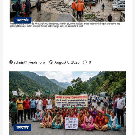
उत्तराखंड
​चारधाम यात्रा अपडेट: केदारनाथ हाईवे पर गीड गधेरा
उफान पर, मलबा आने से यातायात ठप; सोनप्रयाग
पार्किंग बनी ‘तालाब’
admin@livealmora
August 6, 2026
0
उत्तराखंड