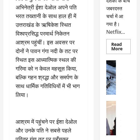
दर्शकों के बीच
अभिनेत्री ईशा देओल अपने पति
जबरदस्त
भरत तख्तानी के साथ हाल ही में
चर्चा में आ
गया है।
उत्तराखंड के ऋषिकेश स्थित
Netflix...
विश्वप्रसिद्ध परमार्थ निकेतन
आश्रम पहुंचीं। इस अवसर पर
Read
Read
More
दोनों ने पावन गंगा नदी के तट पर
more
about
स्थित इस आध्यात्मिक स्थल की
ग्लोबल
अल्मोड़ा
चार्ट
गरिमा को न केवल महसूस किया,
अल्मोड़ा और 
में
छाई
उत्तराखंड
द
बल्कि गहन श्रद्धा और समर्पण के
नेटफ्लिक्स
वायरल
वेब 
की
साथ धार्मिक गतिविधियों में भी भाग
के
‘कोहरा
2’,
दा
लिया।
कहानी
र
और
अल्मोड़ा
किरदारों
ना
अल्मोड़ा और 
ने
फिर
थ
उत्तराखंड
द
मचाया
आश्रम में पहुंचने पर ईशा देओल
पै
वायरल
विव
तहलका
वेब स्टोरीज
द
और उनके पति ने सबसे पहले
सेलिब्रिटी
ल
पवित्र गंगा तट पर पहुँचकर