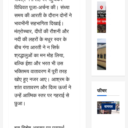
फि
मा
अल्मोड़ा
ल्म
विधिवत पूजा-अर्चना की। संध्या
र्ग
अल्मोड़ा और 
नि
खु
समय की आरती के दौरान दोनों ने
उत्तराखंड
द
र्दे
वायरल
विव
ला
भावभीनी सहभागिता दिखाई।
श
वेब स्टोरीज
,
मंत्रोच्चार, दीपों की रौशनी और
क
यु
हि
स
व
नदी की लहरों के मधुर स्वर के
म
अल्मोड़ा
नो
क
खं
बीच गंगा आरती ने न सिर्फ
अल्मोड़ा और 
ज
की
ड
उत्तराखंड
द
श्रद्धालुओं का मन मोह लिया,
मि
इ
वायरल
वेब 
आ
श्रा
बल्कि ईशा और भरत भी उस
ला
उ
ने
गि
ज
त्त
भक्तिमय वातावरण में पूरी तरह
से
र
के
रा
था
खोए हुए नजर आए। आश्रम के
फ्ता
दौ
खं
बं
शांत वातावरण और दिव्य ऊर्जा ने
र
रा
ड
फीचर
द
देश
:
न
:
उन्हें आत्मिक स्तर पर गहराई से
:
फीचर
मो
ए
रे
9
छुआ।
ना
म्स
ल
वायरल
कि
लि
ऋ
या
मी
सा
षि
त्रि
केदारनाथ
में
को
के
यों
इस विशेष अवसर पर परमार्थ
यात्रा के लिए