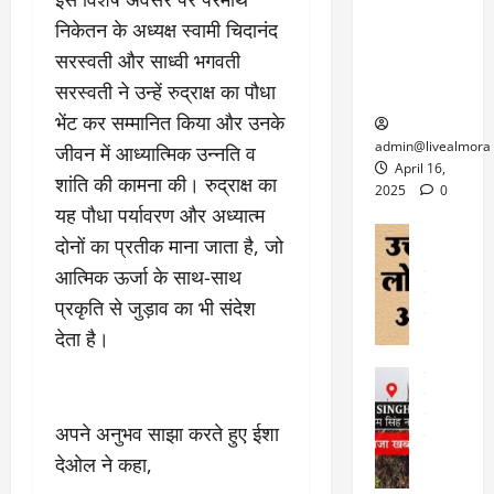
6
फि
श
के
घोड़ा-खच्चरों
से
निकेतन के अध्यक्ष स्वामी चिदानंद
ल्म
में
लि
के लिए
1
सरस्वती और साध्वी भगवती
ऑ
मौ
ए
क्वारंटीन
0
फ
त
अ
सरस्वती ने उन्हें रुद्राक्ष का पौधा
सेंटर स्थापित
फी
र
ह
ट
भेंट कर सम्मानित किया और उनके
क
म
March
ब
admin@livealmora
जीवन में आध्यात्मिक उन्नति व
र
सू
30,
र्फ
April 16,
शांति की कामना की। रुद्राक्ष का
ने
2025
च
ह
2025
0
वा
ना
यह पौधा पर्यावरण और अध्यात्म
टा
0
ले
,
अल्मोड़ा
ई
दोनों का प्रतीक माना जाता है, जो
अल्मोड़ा और 
नि
या
ग
आत्मिक ऊर्जा के साथ-साथ
उत्तराखंड
द
र्दे
त्रा
ई
फीचर
वाय
श
प्रकृति से जुड़ाव का भी संदेश
से
विविध
वेब स
क
प
देता है।
April
उ
प
ह
4,
त्त
र
उत्तराखंड
ले
2025
रा
देश
गं
ज
खं
फीचर
भी
0
रू
अपने अनुभव साझा करते हुए ईशा
वायरल
ड
र
री
देओल ने कहा,
स
ऊ
आ
अ
मा
ध