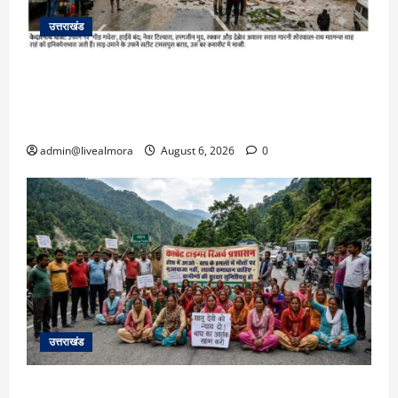
उत्तराखंड
​चारधाम यात्रा अपडेट: केदारनाथ हाईवे पर गीड गधेरा
उफान पर, मलबा आने से यातायात ठप; सोनप्रयाग
पार्किंग बनी ‘तालाब’
admin@livealmora
August 6, 2026
0
उत्तराखंड
अल्मोड़ा में बाघ के हमले में नवविवाहिता की मौत से भड़का