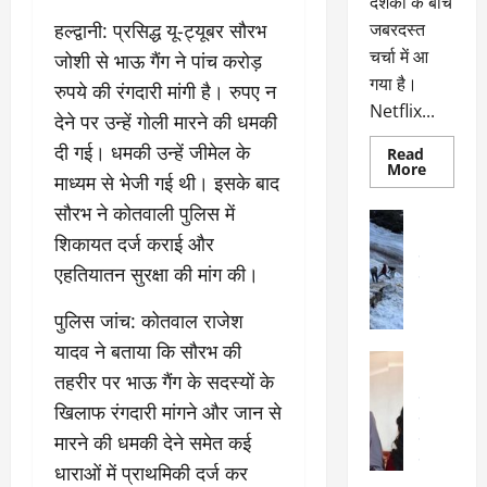
दर्शकों के बीच
हल्द्वानी: प्रसिद्ध यू-ट्यूबर सौरभ
जबरदस्त
चर्चा में आ
जोशी से भाऊ गैंग ने पांच करोड़
गया है।
रुपये की रंगदारी मांगी है। रुपए न
Netflix...
देने पर उन्हें गोली मारने की धमकी
दी गई। धमकी उन्हें जीमेल के
Read
Read
More
माध्यम से भेजी गई थी। इसके बाद
more
about
सौरभ ने कोतवाली पुलिस में
ग्लोबल
अल्मोड़ा
चार्ट
अल्मोड़ा और 
शिकायत दर्ज कराई और
में
छाई
उत्तराखंड
द
एहतियातन सुरक्षा की मांग की।
नेटफ्लिक्स
वायरल
वेब 
की
के
‘कोहरा
पुलिस जांच: कोतवाल राजेश
2’,
दा
कहानी
यादव ने बताया कि सौरभ की
र
और
अल्मोड़ा
किरदारों
ना
तहरीर पर भाऊ गैंग के सदस्यों के
अल्मोड़ा और 
ने
फिर
थ
उत्तराखंड
द
खिलाफ रंगदारी मांगने और जान से
मचाया
पै
वायरल
विव
तहलका
मारने की धमकी देने समेत कई
वेब स्टोरीज
द
सेलिब्रिटी
ल
धाराओं में प्राथमिकी दर्ज कर