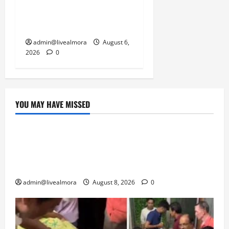
यातायात ठप; सोनप्रयाग
पार्किंग बनी ‘तालाब’
admin@livealmora
August 6,
2026
0
YOU MAY HAVE MISSED
उत्तराखंड
‘उत्तराखंड में जमीन मिलना नाइटमेयर बना’: देर रात
क्रिकेटर ऋषभ पंत ने CM धामी से लगाई गुहार,
मुख्यमंत्री ने दिया यह आश्वासन
admin@livealmora
August 8, 2026
0