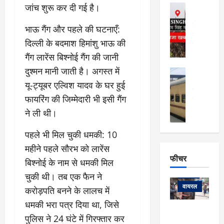
फि
मा
जांच शुरू कर दी गई है।
अल्मोड़ा
ल्म
र्ग
अल्मोड़ा और 
नि
खु
उत्तराखंड
द
भाऊ गैंग और पहले की घटनाएँ:
र्दे
वायरल
विव
ला
दिल्ली के बदमाश हिमांशु भाऊ की
श
वेब स्टोरीज
,
क
यु
गैंग लारेंस बिश्नोई गैंग की जानी
हि
स
व
म
दुश्मन मानी जाती है। अगस्त में
अल्मोड़ा
नो
क
खं
अल्मोड़ा और 
यू-ट्यूबर एल्विश यादव के घर हुई
ज
की
ड
उत्तराखंड
द
फायरिंग की जिम्मेदारी भी इसी गैंग
मि
इ
वायरल
वेब 
आ
श्रा
ला
उ
ने ली थी।
ने
गि
ज
त्त
से
र
के
रा
पहले भी मिल चुकी धमकी: 10
था
फ्ता
दौ
खं
बं
महीने पहले सौरभ को लारेंस
र
रा
ड
फीचर
द
देश
बिश्नोई के नाम से धमकी मिल
:
न
:
:
फीचर
मो
चुकी थी। तब एक फैन ने
ए
रे
9
ना
म्स
ल
वायरल
करोड़पति बनने के लालच में
कि
लि
ऋ
या
मी
धमकी भरा पत्र दिया था, जिसे
सा
षि
त्रि
केदारनाथ
में
पुलिस ने 24 घंटे में गिरफ्तार कर
को
के
यों
यात्रा के लिए