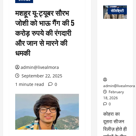
वेब स्टोरीज
मशहूर यू-ट्यूबर सौरभ
सेलिब्रिटी
जोशी को भाऊ गैंग की 5
ग्लोबल चार्ट में
करोड़ रुपये की रंगदारी
छाई
नेटफ्लिक्स
और जान से मारने की
की ‘कोहरा 2’,
धमकी
कहानी और
किरदारों ने
फिर मचाया
admin@livealmora
तहलका
September 22, 2025
1 minute read
0
admin@livealmora
February
18, 2026
0
कोहरा का
दूसरा सीजन
रिलीज़ होते ही