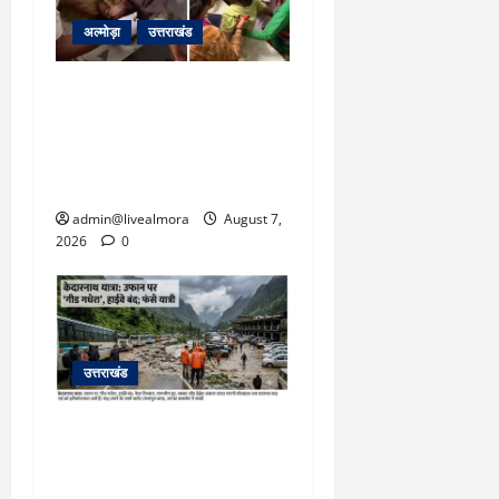
March
अल्मोड़ा
उत्तराखंड
5,
2026
अल्मोड़ा: दराती के दम पर
0
गुलदार से भिड़ी 22 वर्षीय
बहादुर बेटी, हमला नाकाम कर
बचाई जान; अस्पताल में भर्ती
admin@livealmora
August 7,
2026
0
उत्तराखंड
​चारधाम यात्रा अपडेट:
केदारनाथ हाईवे पर गीड गधेरा
उफान पर, मलबा आने से