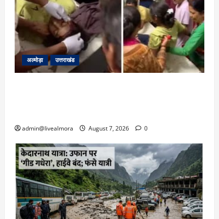
अल्मोड़ा
उत्तराखंड
अल्मोड़ा: दराती के दम पर गुलदार से भिड़ी 22 वर्षीय
बहादुर बेटी, हमला नाकाम कर बचाई जान; अस्पताल में
भर्ती
admin@livealmora
August 7, 2026
0