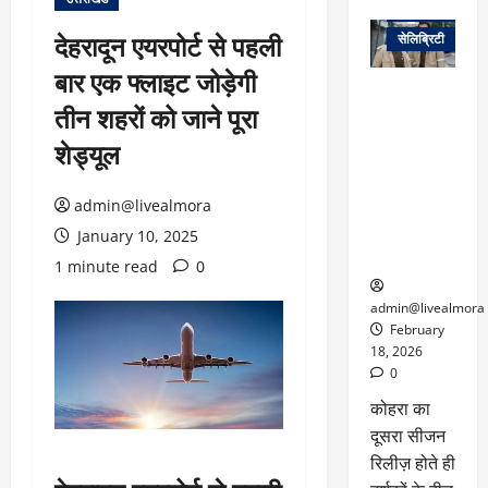
वेब स्टोरीज
देहरादून एयरपोर्ट से पहली
सेलिब्रिटी
बार एक फ्लाइट जोड़ेगी
ग्लोबल चार्ट में
तीन शहरों को जाने पूरा
छाई
नेटफ्लिक्स
शेड्यूल
की ‘कोहरा 2’,
कहानी और
admin@livealmora
किरदारों ने
फिर मचाया
January 10, 2025
तहलका
1 minute read
0
admin@livealmora
February
18, 2026
0
कोहरा का
दूसरा सीजन
रिलीज़ होते ही