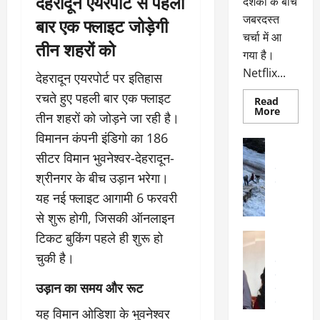
देहरादून एयरपोर्ट से पहली
दर्शकों के बीच
जबरदस्त
बार एक फ्लाइट जोड़ेगी
चर्चा में आ
तीन शहरों को
गया है।
Netflix...
देहरादून एयरपोर्ट पर इतिहास
रचते हुए पहली बार एक फ्लाइट
Read
Read
More
तीन शहरों को जोड़ने जा रही है।
more
about
विमानन कंपनी इंडिगो का 186
ग्लोबल
अल्मोड़ा
चार्ट
सीटर विमान भुवनेश्वर-देहरादून-
अल्मोड़ा और 
में
छाई
उत्तराखंड
द
श्रीनगर के बीच उड़ान भरेगा।
नेटफ्लिक्स
वायरल
वेब 
की
यह नई फ्लाइट आगामी 6 फरवरी
के
‘कोहरा
2’,
दा
से शुरू होगी, जिसकी ऑनलाइन
कहानी
र
और
टिकट बुकिंग पहले ही शुरू हो
अल्मोड़ा
किरदारों
ना
अल्मोड़ा और 
ने
चुकी है।
फिर
थ
उत्तराखंड
द
मचाया
पै
वायरल
विव
तहलका
उड़ान का समय और रूट
वेब स्टोरीज
द
सेलिब्रिटी
ल
यह विमान ओडिशा के भुवनेश्वर