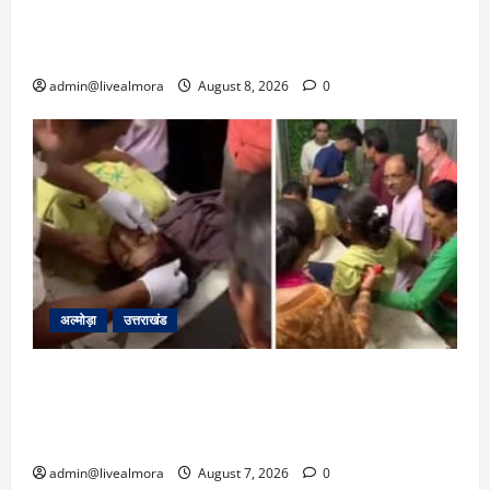
क्रिकेटर ऋषभ पंत ने CM धामी से लगाई गुहार,
मुख्यमंत्री ने दिया यह आश्वासन
admin@livealmora
August 8, 2026
0
अल्मोड़ा
उत्तराखंड
अल्मोड़ा: दराती के दम पर गुलदार से भिड़ी 22 वर्षीय
बहादुर बेटी, हमला नाकाम कर बचाई जान; अस्पताल में
भर्ती
admin@livealmora
August 7, 2026
0