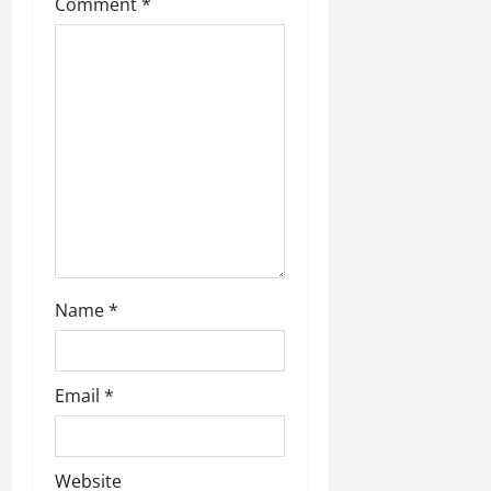
i
Comment
*
March
o
5,
2026
n
0
Name
*
Email
*
Website