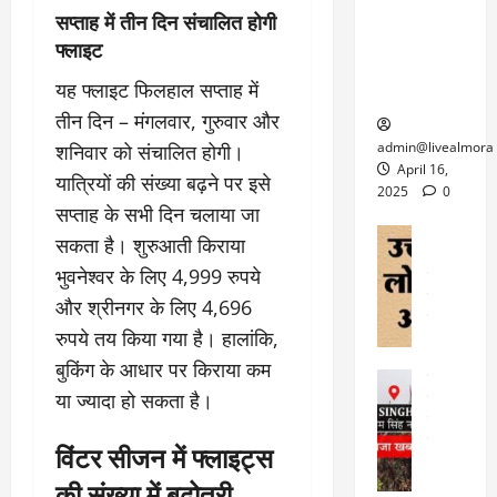
6
फि
श
के
सप्ताह में तीन दिन संचालित होगी
घोड़ा-खच्चरों
से
ल्म
में
लि
फ्लाइट
के लिए
1
ऑ
मौ
ए
क्वारंटीन
0
फ
यह फ्लाइट फिलहाल सप्ताह में
त
अ
सेंटर स्थापित
फी
र
ह
तीन दिन – मंगलवार, गुरुवार और
ट
क
म
March
ब
admin@livealmora
शनिवार को संचालित होगी।
र
सू
30,
र्फ
April 16,
यात्रियों की संख्या बढ़ने पर इसे
ने
2025
च
ह
2025
0
वा
ना
सप्ताह के सभी दिन चलाया जा
टा
0
ले
,
अल्मोड़ा
ई
सकता है। शुरुआती किराया
अल्मोड़ा और 
नि
या
ग
भुवनेश्वर के लिए 4,999 रुपये
उत्तराखंड
द
र्दे
त्रा
ई
फीचर
वाय
और श्रीनगर के लिए 4,696
श
से
विविध
वेब स
क
प
रुपये तय किया गया है। हालांकि,
April
उ
प
ह
बुकिंग के आधार पर किराया कम
4,
त्त
र
उत्तराखंड
ले
2025
रा
या ज्यादा हो सकता है।
देश
गं
ज
खं
फीचर
भी
0
रू
वायरल
ड
विंटर सीजन में फ्लाइट्स
र
री
स
ऊ
आ
अ
की संख्या में बढ़ोतरी
मा
ध