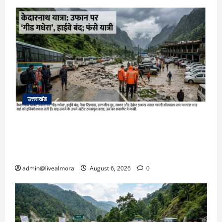
उत्तराखंड
​चारधाम यात्रा अपडेट: केदारनाथ हाईवे पर गीड गधेरा
उफान पर, मलबा आने से यातायात ठप; सोनप्रयाग
पार्किंग बनी ‘तालाब’
admin@livealmora
August 6, 2026
0