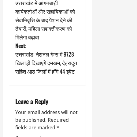
उत्तराखंड में आंगनबाड़ी
9
दि
o
कार्यकर्ताओं और सहायिकाओं को
मा
खा
र्च
s
या
सेवानिवृत्ति के बाद पेंशन देने की
को
आ
तैयारी, महिला सशक्तीकरण को
t
हो
ई
मिलेगा बढ़ावा
गी
ना
n
सी
Next:
,
धी
ब
उत्तराखंड: नेशनल गेम्स में 9728
a
ट
ता
खिलाड़ी दिखाएंगे दमखम, देहरादून
क्क
या
v
सहित आठ जिलों में होंगे 44 इवेंट
र
इ
से
i
क
February
ला
21,
g
2026
का
Leave a Reply
अ
a
0
Your email address will not
प
मा
be published.
Required
t
न
fields are marked
*