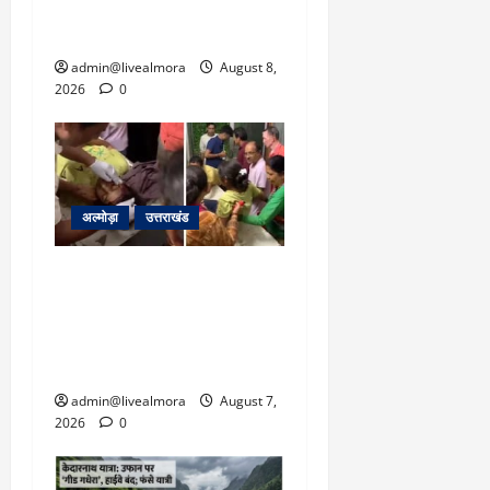
धामी से लगाई गुहार, मुख्यमंत्री
ने दिया यह आश्वासन
admin@livealmora
August 8,
2026
0
अल्मोड़ा
उत्तराखंड
अल्मोड़ा: दराती के दम पर
गुलदार से भिड़ी 22 वर्षीय
बहादुर बेटी, हमला नाकाम कर
बचाई जान; अस्पताल में भर्ती
admin@livealmora
August 7,
2026
0