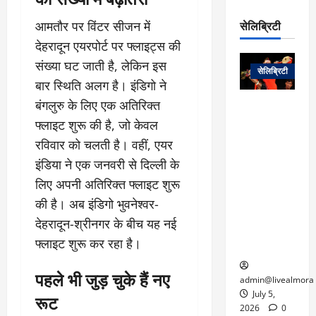
रो
प
चा
म
प
डे
सेलिब्रिटी
आमतौर पर विंटर सीजन में
र
सिं
ट
:
देहरादून एयरपोर्ट पर फ्लाइट्स की
ह
जा
March
लो
न
संख्या घट जाती है, लेकिन इस
नें
31,
सेलिब्रिटी
क
ग
2025
–
बार स्थिति अलग है। इंडिगो ने
से
र
ती
बंगलुरु के लिए एक अतिरिक्त
वा
0
म
लोक कला के
न
आ
न
एक युग का
फ्लाइट शुरू की है, जो केवल
म
यो
रे
अंत: पद्म
रविवार को चलती है। वहीं, एयर
ई
ग
गा
विभूषण से
त
इंडिया ने एक जनवरी से दिल्ली के
ने
में
सम्मानित
क
लिए अपनी अतिरिक्त फ्लाइट शुरू
पी
रो
मशहूर
2
सी
ज
पंडवानी
की है। अब इंडिगो भुवनेश्वर-
9
ए
गा
गायिका डॉ.
ट्रे
देहरादून-श्रीनगर के बीच यह नई
स
र
तीजन बाई का
नें
फ्लाइट शुरू कर रहा है।
मु
दे
निधन
र
ख्य
ने
द्द
पहले भी जुड़ चुके हैं नए
प
में
admin@livealmora
री
प्र
July 5,
रूट
March
क्षा
दे
2026
0
27,