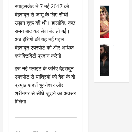
का
श
स्पाइसजेट ने 7 मई 2017 को
2025
सेलिब्रिटी
ए
में
देहरादून से जम्मू के लिए सीधी
मे
क
चौ
0
ह
उड़ान शुरू की थी। हालांकि, कुछ
पे
थे
न
प
नं
समय बाद यह सेवा बंद हो गई।
त
र
ब
अब इंडिगो की यह नई पहल
न
र
र
सेलिब्रिटी
देहरादून एयरपोर्ट को और अधिक
हीं
द्द
प
र
की
कि
कनेक्टिविटी प्रदान करेगी।
र
ण
तो
या
,
वी
मं
इस नई फ्लाइट के जरिए देहरादून
,
ज
र
च
जा
ल्द
एयरपोर्ट से यात्रियों को देश के दो
सिं
प
नें
प
प्रमुख शहरों भुवनेश्वर और
ह
र
अ
हुं
श्रीनगर से सीधे जुड़ने का अवसर
की
क्यों
ब
चे
‘
?
क
गा
मिलेगा।
धु
’
ब
ती
रं
:
हो
स
ध
श्रे
गी
रे
र
या
प
स्था