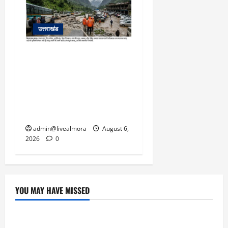
उत्तराखंड
​चारधाम यात्रा अपडेट:
केदारनाथ हाईवे पर गीड गधेरा
उफान पर, मलबा आने से
यातायात ठप; सोनप्रयाग
पार्किंग बनी ‘तालाब’
admin@livealmora
August 6,
2026
0
YOU MAY HAVE MISSED
उत्तराखंड
‘उत्तराखंड में जमीन मिलना नाइटमेयर बना’: देर रात