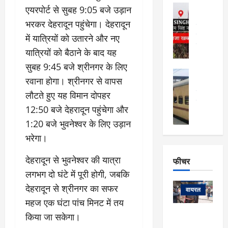
फि
मा
अल्मोड़ा
एयरपोर्ट से सुबह 9:05 बजे उड़ान
ल्म
र्ग
अल्मोड़ा और 
नि
भरकर देहरादून पहुंचेगा। देहरादून
खु
उत्तराखंड
द
र्दे
वायरल
विव
ला
में यात्रियों को उतारने और नए
श
वेब स्टोरीज
,
यात्रियों को बैठाने के बाद यह
क
यु
हि
सुबह 9:45 बजे श्रीनगर के लिए
स
व
म
अल्मोड़ा
नो
क
रवाना होगा। श्रीनगर से वापस
खं
अल्मोड़ा और 
ज
की
ड
उत्तराखंड
द
लौटते हुए यह विमान दोपहर
मि
इ
वायरल
वेब 
आ
12:50 बजे देहरादून पहुंचेगा और
श्रा
ला
उ
ने
गि
1:20 बजे भुवनेश्वर के लिए उड़ान
ज
त्त
से
र
के
रा
भरेगा।
था
फ्ता
दौ
खं
बं
र
रा
ड
देहरादून से भुवनेश्वर की यात्रा
फीचर
द
देश
:
न
:
:
लगभग दो घंटे में पूरी होगी, जबकि
फीचर
मो
ए
रे
9
देहरादून से श्रीनगर का सफर
ना
म्स
ल
वायरल
कि
लि
ऋ
महज एक घंटा पांच मिनट में तय
या
मी
सा
षि
त्रि
केदारनाथ
किया जा सकेगा।
में
को
के
यों
यात्रा के लिए