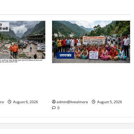
उत्तराखंड
अपडेट: केदारनाथ हाईवे
अल्मोड़ा में बाघ के हमले में नवविवाहिता की
फान पर, मलबा आने से
मौत से भड़का जनाक्रोश, मोहान तिराहा
्रयाग पार्किंग बनी
पर सांकेतिक जाम लगाकर सरकार को दी
चेतावनी
ra
August 6, 2026
admin@livealmora
August 5, 2026
0