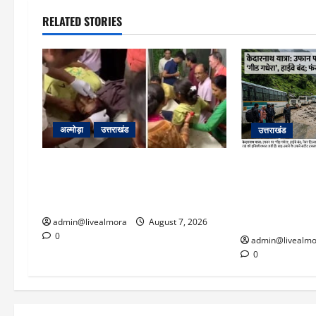
RELATED STORIES
अल्मोड़ा
उत्तराखंड
उत्तराखंड
अल्मोड़ा: दराती के दम पर गुलदार से भिड़ी
​चारधाम यात्रा 
22 वर्षीय बहादुर बेटी, हमला नाकाम कर
पर गीड गधेरा उ
बचाई जान; अस्पताल में भर्ती
यातायात ठप; सोनप
‘तालाब’
admin@livealmora
August 7, 2026
0
admin@livealmo
0