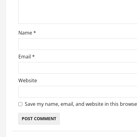
t
i
o
Name
*
n
Email
*
Website
Save my name, email, and website in this browse