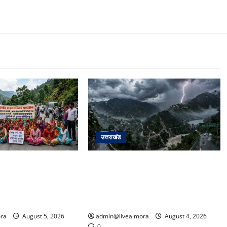
उत्तराखंड
के हमले में नवविवाहिता की
उत्तराखंड में आफत की बारिश: देहरादून,
ाक्रोश, मोहान तिराहा
टिहरी, नैनीताल और बागेश्वर में ‘येलो
म लगाकर सरकार को दी
अलर्ट’, पहाड़ों पर आकाशीय बिजली गिरने
की चेतावनी
ra
August 5, 2026
admin@livealmora
August 4, 2026
0