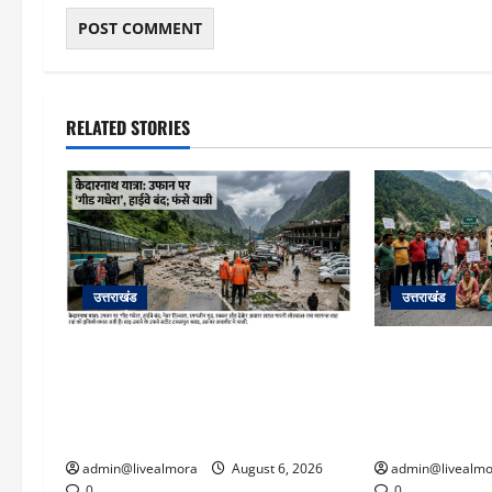
RELATED STORIES
उत्तराखंड
उत्तराखंड
​चारधाम यात्रा अपडेट: केदारनाथ हाईवे
अल्मोड़ा में बाघ 
पर गीड गधेरा उफान पर, मलबा आने से
मौत से भड़का जन
यातायात ठप; सोनप्रयाग पार्किंग बनी
पर सांकेतिक जा
‘तालाब’
चेतावनी
admin@livealmora
August 6, 2026
admin@livealmo
0
0