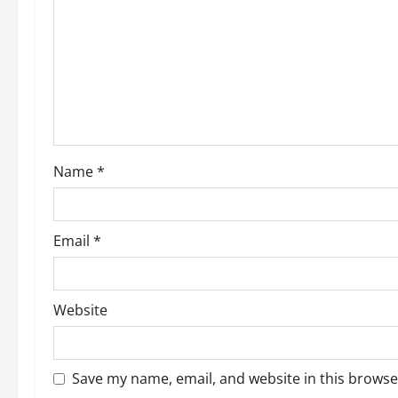
g
a
t
i
o
Name
*
n
Email
*
Website
Save my name, email, and website in this browse